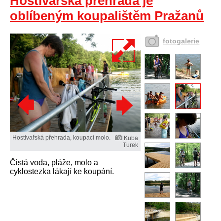
Hostivařská přehrada je
oblíbeným koupalištěm Pražanů
fotogalerie
Hostivařská přehrada, koupací molo.
Kuba
Turek
Čistá voda, pláže, molo a
cyklostezka lákají ke koupání.