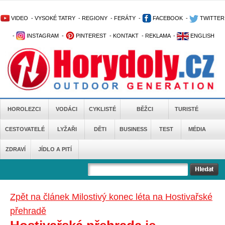
VIDEO
-
VYSOKÉ TATRY
-
REGIONY
-
FERÁTY
-
FACEBOOK
-
TWITTER
-
INSTAGRAM
-
PINTEREST
-
KONTAKT
-
REKLAMA
-
ENGLISH
HOROLEZCI
VODÁCI
CYKLISTÉ
BĚŽCI
TURISTÉ
CESTOVATELÉ
LYŽAŘI
DĚTI
BUSINESS
TEST
MÉDIA
ZDRAVÍ
JÍDLO A PITÍ
Zpět na článek Milostivý konec léta na Hostivařské
přehradě