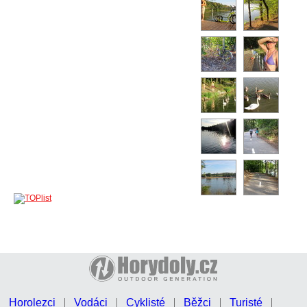
Horolezci
Vodáci
Cyklisté
Běžci
Turisté