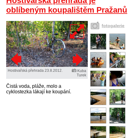
Hostivařská přehrada je
oblíbeným koupalištěm Pražanů
fotogalerie
Hostivařská přehrada 23.8.2012.
Kuba
Turek
Čistá voda, pláže, molo a
cyklostezka lákají ke koupání.