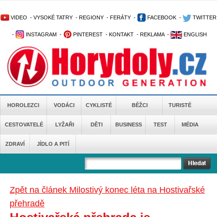
VIDEO
-
VYSOKÉ TATRY
-
REGIONY
-
FERÁTY
-
FACEBOOK
-
TWITTER
-
INSTAGRAM
-
PINTEREST
-
KONTAKT
-
REKLAMA
-
ENGLISH
HOROLEZCI
VODÁCI
CYKLISTÉ
BĚŽCI
TURISTÉ
CESTOVATELÉ
LYŽAŘI
DĚTI
BUSINESS
TEST
MÉDIA
ZDRAVÍ
JÍDLO A PITÍ
Zpět na článek Milostivý konec léta na Hostivařské
přehradě