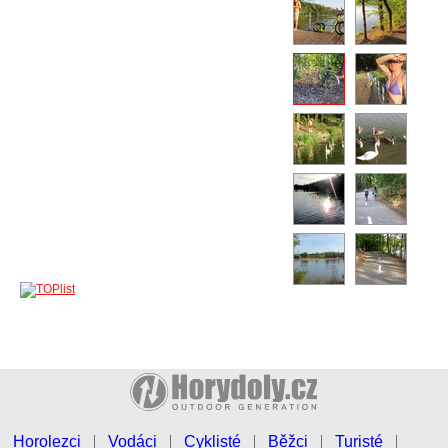
Horolezci
Vodáci
Cyklisté
Běžci
Turisté