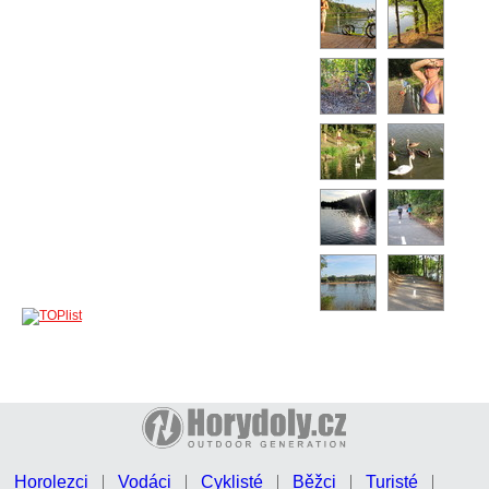
Horolezci
Vodáci
Cyklisté
Běžci
Turisté