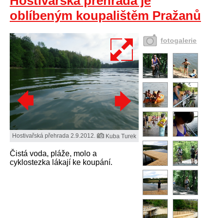
Hostivařská přehrada je
oblíbeným koupalištěm Pražanů
fotogalerie
Hostivařská přehrada 2.9.2012.
Kuba Turek
Čistá voda, pláže, molo a
cyklostezka lákají ke koupání.