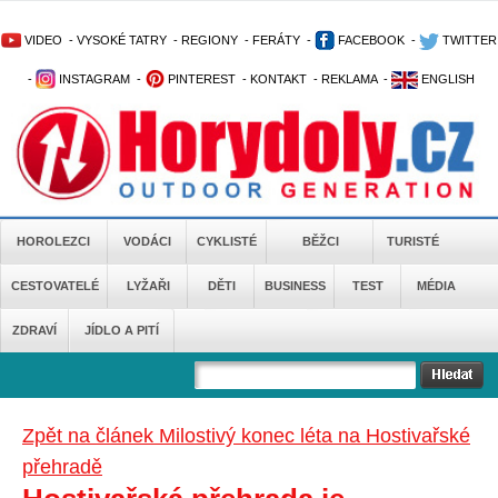
VIDEO
-
VYSOKÉ TATRY
-
REGIONY
-
FERÁTY
-
FACEBOOK
-
TWITTER
-
INSTAGRAM
-
PINTEREST
-
KONTAKT
-
REKLAMA
-
ENGLISH
HOROLEZCI
VODÁCI
CYKLISTÉ
BĚŽCI
TURISTÉ
CESTOVATELÉ
LYŽAŘI
DĚTI
BUSINESS
TEST
MÉDIA
ZDRAVÍ
JÍDLO A PITÍ
Zpět na článek Milostivý konec léta na Hostivařské
přehradě