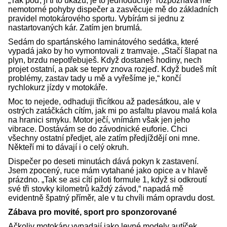
„Tak poď, jí ti to ukážu, je to jednoduchý!“ rozpoznává mé
nemotorné pohyby dispečer a zasvěcuje mě do základních
pravidel motokárového sportu. Vybírám si jednu z
nastartovaných kár. Zatím jen brumlá.
Sedám do spartánského laminátového sedátka, které
vypadá jako by ho vymontovali z tramvaje. „Stačí šlapat na
plyn, brzdu nepotřebuješ. Když dostaneš hodiny, nech
projet ostatní, a pak se teprv znova rozjeď. Když budeš mít
problémy, zastav tady u mě a vyřešíme je,“ končí
rychlokurz jízdy v motokáře.
Moc to nejede, odhaduji třicítkou až padesátkou, ale v
ostrých zatáčkách cítím, jak mi po asfaltu plavou malá kola
na hranici smyku. Motor ječí, vnímám však jen jeho
vibrace. Dostávám se do závodnické euforie. Chci
všechny ostatní předjet, ale zatím předjíždějí oni mne.
Někteří mi to dávají i o celý okruh.
Dispečer po deseti minutách dává pokyn k zastavení.
Jsem zpocený, ruce mám vytahané jako opice a v hlavě
prázdno. „Tak se asi cítí piloti formule 1, když si odkroutí
své tři stovky kilometrů každý závod,“ napadá mě
evidentně špatný příměr, ale v tu chvíli mám opravdu dost.
Zábava pro movité, sport pro sponzorované
Ačkoliv motokáry vypadají jako levné modely autíček,