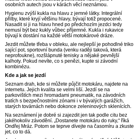
osobních autech jsou v kárách věcí neznámou.
Hygienu zvýší kukla na hlavu z jemné látky. Integrální
přilby, které kryjí většinu hlavy, bývají totiž propocené.
Nasadit si ji na hlavu hned po předchozím jezdci tedy
nemusí být bez kukly vůbec příjemné. Kukla i rukavice
bývají k dostání na každé větší motokárové dráze.
Jezdit můžete třeba v obleku, ale nejlepší je pohodlné triko
sající pot, sportovní bunda (venku raději taková, která
neprofoukne), rozšlápnuté tenisky a nějaké pevnější
kalhoty. Pokud nevíte, co s penězi, kupte si závodní
kombinézu.
Kde a jak se jezdí
Seznam drah, kde si můžete půjčit motokáru, najdete na
internetu. Jejich kvalita se velmi liší. Jezdí se na
parkovištích mezi hromadami pneumatik, na závodních
tratích s bezpečnostními zónami i v bývalých garážích,
starých továrnách nebo dokonce zeleninových sklenících.
Na seznámení je dobré si zajezdit jen tak podle citu bez
jakéhokoliv závodění. „Dostanete motokáru do ruky,“ říká
Ondřej Mráz. Potom se teprve dívejte na časomíru a zkuste
jet, co to dá.