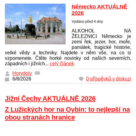
Německo AKTUÁLNĚ
2026
Vydáno před 4 dny
ALKOHOL NA
ŽELEZNICI Německo je
zemí řek, jezer, hor, moře,
památek, tragické historie,
velké vědy a techniky. Najdete v něm vše, na co si
vzpomenete. Čtěte horké novinky od našich severních,
západních i jižních...
celý článek
Horydoly
6/8/2026
0 příspěvků v diskuzi
Jižní Čechy AKTUÁLNĚ 2026
Z Lužických hor na Oybin: to nejlepší na
obou stranách hranice