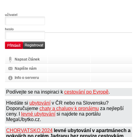
uživatel
heslo
Napsat článek
Napište nám
Info o serveru
Podívejte se na inspiraci k
cestování po Evropě
.
Hledáte si
ubytování
v ČR nebo na Slovensku?
Doporučujeme
chaty a chalupy k pronájmu
za nejlepší
ceny. I
levné ubytování
si najdete na portálu
MegaUbytko.cz.
CHORVATSKO 2024
levné ubytování v apartmánech a
pokojích po celém Jadranu bez provize cestovkám.