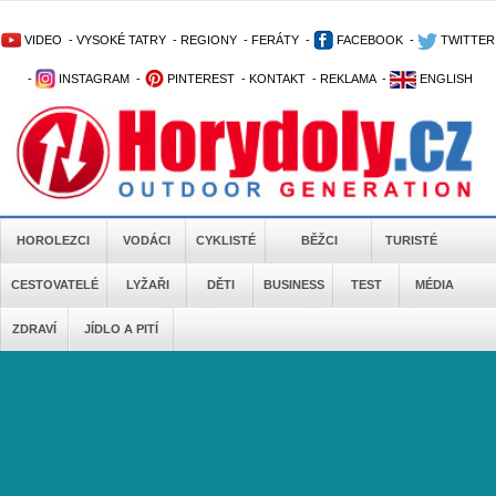
VIDEO
-
VYSOKÉ TATRY
-
REGIONY
-
FERÁTY
-
FACEBOOK
-
TWITTER
-
INSTAGRAM
-
PINTEREST
-
KONTAKT
-
REKLAMA
-
ENGLISH
HOROLEZCI
VODÁCI
CYKLISTÉ
BĚŽCI
TURISTÉ
CESTOVATELÉ
LYŽAŘI
DĚTI
BUSINESS
TEST
MÉDIA
ZDRAVÍ
JÍDLO A PITÍ