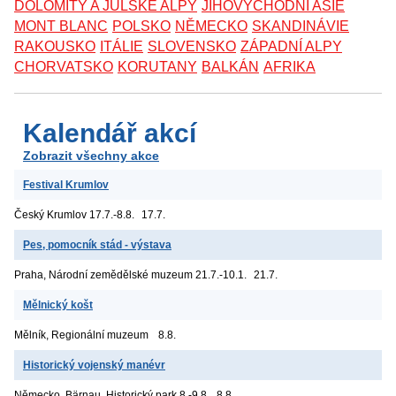
DOLOMITY A JULSKÉ ALPY
JIHOVÝCHODNÍ ASIE
MONT BLANC
POLSKO
NĚMECKO
SKANDINÁVIE
RAKOUSKO
ITÁLIE
SLOVENSKO
ZÁPADNÍ ALPY
CHORVATSKO
KORUTANY
BALKÁN
AFRIKA
Kalendář akcí
Zobrazit všechny akce
Festival Krumlov
Český Krumlov
17.7.-8.8.
17.7.
Pes, pomocník stád - výstava
Praha, Národní zemědělské muzeum
21.7.-10.1.
21.7.
Mělnický košt
Mělník, Regionální muzeum
8.8.
Historický vojenský manévr
Německo, Bärnau, Historický park
8.-9.8.
8.8.