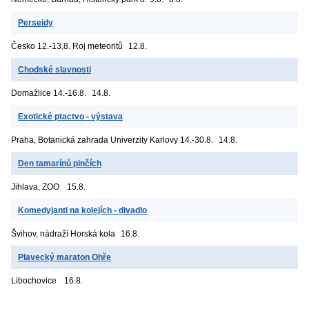
Perseidy
Česko
12.-13.8. Roj meteoritů
12.8.
Chodské slavnosti
Domažlice
14.-16.8.
14.8.
Exotické ptactvo - výstava
Praha, Botanická zahrada Univerzity Karlovy
14.-30.8.
14.8.
Den tamarínů pinčích
Jihlava, ZOO
15.8.
Komedyjanti na kolejích - divadlo
Švihov, nádraží
Horská kola
16.8.
Plavecký maraton Ohře
Libochovice
16.8.