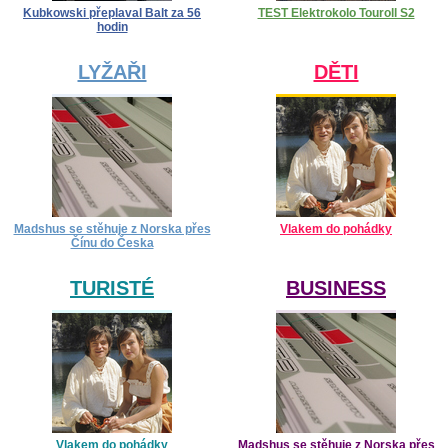
Kubkowski přeplaval Balt za 56
TEST Elektrokolo Touroll S2
hodin
LYŽAŘI
DĚTI
Madshus se stěhuje z Norska přes
Vlakem do pohádky
Čínu do Česka
TURISTÉ
BUSINESS
Vlakem do pohádky
Madshus se stěhuje z Norska přes