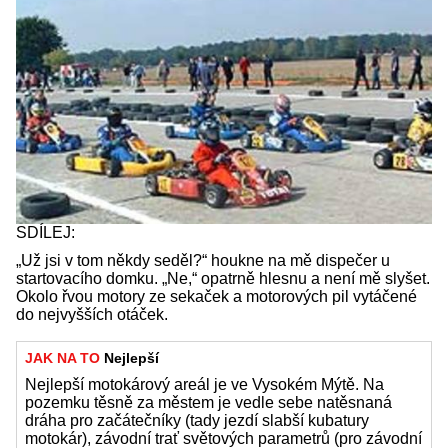
SDÍLEJ:
„Už jsi v tom někdy seděl?“ houkne na mě dispečer u
startovacího domku. „Ne,“ opatrně hlesnu a není mě slyšet.
Okolo řvou motory ze sekaček a motorových pil vytáčené
do nejvyšších otáček.
JAK NA TO
Nejlepší
Nejlepší motokárový areál je ve Vysokém Mýtě. Na
pozemku těsně za městem je vedle sebe natěsnaná
dráha pro začátečníky (tady jezdí slabší kubatury
motokár), závodní trať světových parametrů (pro závodní