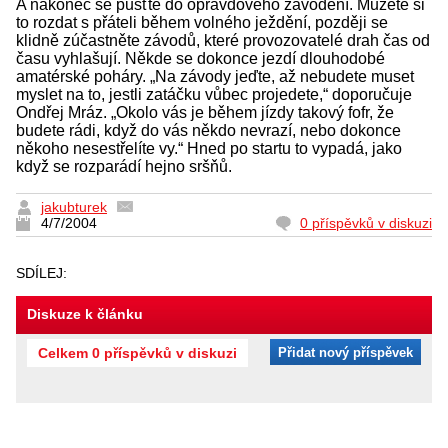
A nakonec se pusťte do opravdového závodění. Můžete si
to rozdat s přáteli během volného ježdění, později se
klidně zúčastněte závodů, které provozovatelé drah čas od
času vyhlašují. Někde se dokonce jezdí dlouhodobé
amatérské poháry. „Na závody jeďte, až nebudete muset
myslet na to, jestli zatáčku vůbec projedete,“ doporučuje
Ondřej Mráz. „Okolo vás je během jízdy takový fofr, že
budete rádi, když do vás někdo nevrazí, nebo dokonce
někoho nesestřelíte vy.“ Hned po startu to vypadá, jako
když se rozparádí hejno sršňů.
jakubturek
4/7/2004
0 příspěvků v diskuzi
SDÍLEJ:
Diskuze k článku
Celkem 0 příspěvků v diskuzi
Přidat nový příspěvek