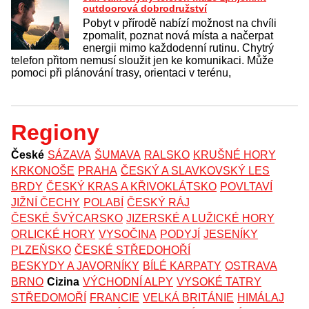
outdoorová dobrodružství
Pobyt v přírodě nabízí možnost na chvíli
zpomalit, poznat nová místa a načerpat
energii mimo každodenní rutinu. Chytrý
telefon přitom nemusí sloužit jen ke komunikaci. Může
pomoci při plánování trasy, orientaci v terénu,
Regiony
České
SÁZAVA
ŠUMAVA
RALSKO
KRUŠNÉ HORY
KRKONOŠE
PRAHA
ČESKÝ A SLAVKOVSKÝ LES
BRDY
ČESKÝ KRAS A KŘIVOKLÁTSKO
POVLTAVÍ
JIŽNÍ ČECHY
POLABÍ
ČESKÝ RÁJ
ČESKÉ ŠVÝCARSKO
JIZERSKÉ A LUŽICKÉ HORY
ORLICKÉ HORY
VYSOČINA
PODYJÍ
JESENÍKY
PLZEŇSKO
ČESKÉ STŘEDOHOŘÍ
BESKYDY A JAVORNÍKY
BÍLÉ KARPATY
OSTRAVA
BRNO
Cizina
VÝCHODNÍ ALPY
VYSOKÉ TATRY
STŘEDOMOŘÍ
FRANCIE
VELKÁ BRITÁNIE
HIMÁLAJ