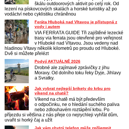
škálu outdoorových aktivit po celý rok. Od
lezení na pískovcových skalách a horské turistiky až po
vodáctví nebo cyklistiku chráněnou
Feráta Hluboká nad Vltavou je přístupná z
vody i autem
VIA FERRATA GUIDE Tři zajištěné lezecké
trasy via ferrata jsou otevřené pro veřejnost
v Hluboké nad Vltavou. Jsou vedeny nad
hladinou Vltavy několik kilometrů po proudu od Hluboké.
Dvě si můžete přelézt
Podyjí AKTUÁLNĚ 2026
Drobné ale zajímavé zprávičky z jihu
Moravy. Od dolního toku řeky Dyje, Jihlavy
a Svratky.
Jak vybrat nejlepší brikety do krbu pro
víkend na chatě?
Víkend na chatě má být především
o odpočinku, ne o hledání suchého paliva
nebo zdlouhavém roztápění krbu. Po
příjezdu si většina z nás přeje co nejrychleji vyhřát dům,
uvařit si horký čaj a užít
Jak vám chytrý telefon může zpříjemnit