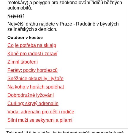
motokáry) a polygon pro zdokonalování řidičů běžných
automobilů.
Největší
Největší dráhu najdete v Praze - Radotíně v bývalých
zelinářských sklenících.
Outdoor v kostce
Co je potřeba na skialp
Koně pro radost i zdraví
Zimní táboření
Feráty: pocity horolezců
Sněžnice okouzlily i lyžaře
Na koho v horách spoléhat
Dobrodružné lyžování
Curling: skrytý adrenalin
Voda: adrenalin pro děti i rodiče
Silní muži se sekyrami a pilami