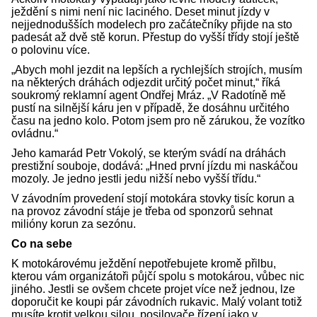
ježdění s nimi není nic laciného. Deset minut jízdy v
nejjednodušších modelech pro začátečníky přijde na sto
padesát až dvě stě korun. Přestup do vyšší třídy stojí ještě
o polovinu více.
„Abych mohl jezdit na lepších a rychlejších strojích, musím
na některých dráhách odjezdit určitý počet minut,“ říká
soukromý reklamní agent Ondřej Mráz. „V Radotíně mě
pustí na silnější káru jen v případě, že dosáhnu určitého
času na jedno kolo. Potom jsem pro ně zárukou, že vozítko
ovládnu.“
Jeho kamarád Petr Vokolý, se kterým svádí na dráhách
prestižní souboje, dodává: „Hned první jízdu mi naskáčou
mozoly. Je jedno jestli jedu nižší nebo vyšší třídu.“
V závodním provedení stojí motokára stovky tisíc korun a
na provoz závodní stáje je třeba od sponzorů sehnat
milióny korun za sezónu.
Co na sebe
K motokárovému ježdění nepotřebujete kromě přilbu,
kterou vám organizátoři půjčí spolu s motokárou, vůbec nic
jiného. Jestli se ovšem chcete projet více než jednou, lze
doporučit ke koupi pár závodních rukavic. Malý volant totiž
musíte krotit velkou silou, posilovače řízení jako v