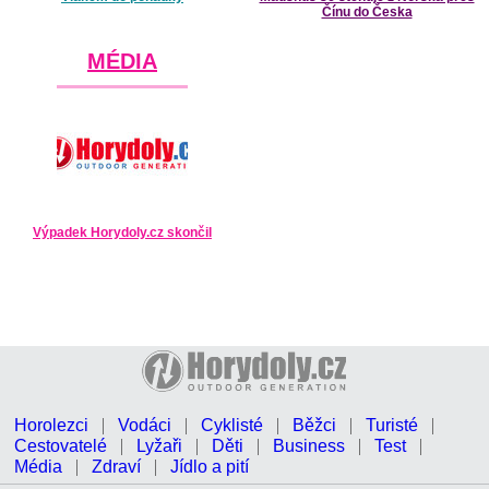
Čínu do Česka
MÉDIA
Výpadek Horydoly.cz skončil
Horolezci
Vodáci
Cyklisté
Běžci
Turisté
Cestovatelé
Lyžaři
Děti
Business
Test
Média
Zdraví
Jídlo a pití