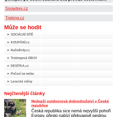
Snowtrex.cz
Treking.cz
Může se hodit
SOCIÁLNÍ SÍTĚ
KOUPÁNÍ.cz
NašeBrdy.cz
Trekingová OBUV
DESÍTKA.cz
Počasí na webu
Lezecké stěny
Nejčtenější články
Nejlepší outdoorová dobrodružství v České
republice
Česká republika sice nemá nejvyšší pohoří
Evropy, přesto nabízí překvapivě pestrou