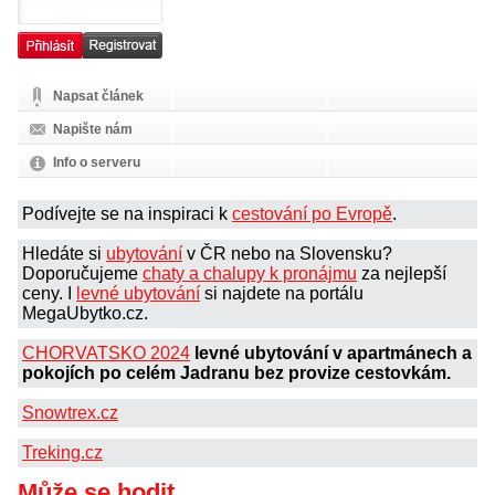
Napsat článek
Napište nám
Info o serveru
Podívejte se na inspiraci k
cestování po Evropě
.
Hledáte si
ubytování
v ČR nebo na Slovensku?
Doporučujeme
chaty a chalupy k pronájmu
za nejlepší
ceny. I
levné ubytování
si najdete na portálu
MegaUbytko.cz.
CHORVATSKO 2024
levné ubytování v apartmánech a
pokojích po celém Jadranu bez provize cestovkám.
Snowtrex.cz
Treking.cz
Může se hodit