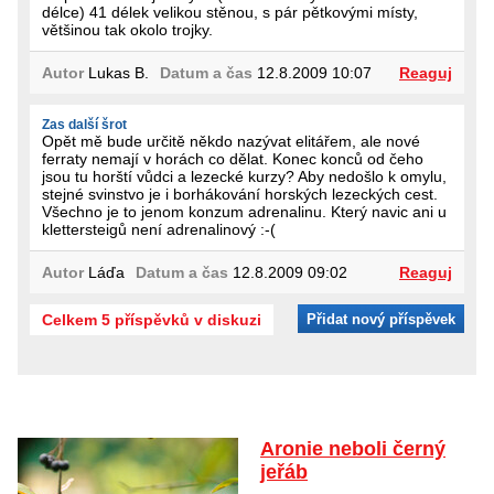
délce) 41 délek velikou stěnou, s pár pětkovými místy,
většinou tak okolo trojky.
Autor
Lukas B.
Datum a čas
12.8.2009 10:07
Reaguj
Zas další šrot
Opět mě bude určitě někdo nazývat elitářem, ale nové
ferraty nemají v horách co dělat. Konec konců od čeho
jsou tu horští vůdci a lezecké kurzy? Aby nedošlo k omylu,
stejné svinstvo je i borhákování horských lezeckých cest.
Všechno je to jenom konzum adrenalinu. Který navic ani u
klettersteigů není adrenalinový :-(
Autor
Láďa
Datum a čas
12.8.2009 09:02
Reaguj
Celkem 5 příspěvků v diskuzi
Přidat nový příspěvek
Aronie neboli černý
jeřáb