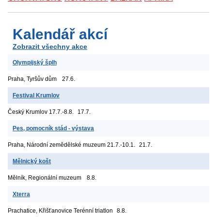
Kalendář akcí
Zobrazit všechny akce
Olympijský šplh
Praha, Tyršův dům
27.6.
Festival Krumlov
Český Krumlov
17.7.-8.8.
17.7.
Pes, pomocník stád - výstava
Praha, Národní zemědělské muzeum
21.7.-10.1.
21.7.
Mělnický košt
Mělník, Regionální muzeum
8.8.
Xterra
Prachatice, Křišťanovice
Terénní triatlon
8.8.