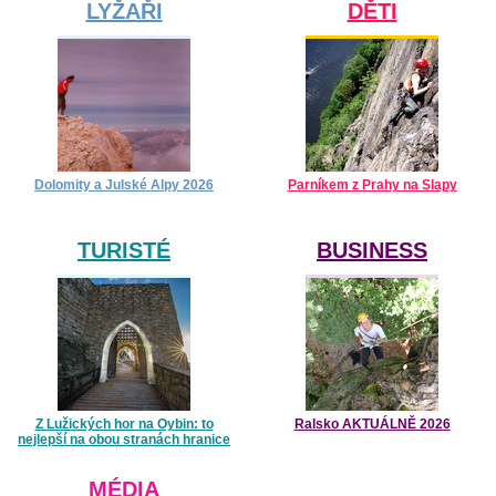
LYŽAŘI
DĚTI
Dolomity a Julské Alpy 2026
Parníkem z Prahy na Slapy
TURISTÉ
BUSINESS
Z Lužických hor na Oybin: to
Ralsko AKTUÁLNĚ 2026
nejlepší na obou stranách hranice
MÉDIA