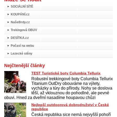
SOCIÁLNÍ SÍTĚ
KOUPÁNÍ.cz
NašeBrdy.cz
Trekingová OBUV
DESÍTKA.cz
Počasí na webu
Lezecké stěny
Nejčtenější články
TEST Turistické boty Columbia Tellurix
Robustní trekkingové boty Columbia Tellurix
Titanium OutDry obouváme na výlety,
vycházky a túry do přírody. Nohy se doslova
těší, až vklouznou do pohodlné, ale pevné
obuvi. Hned za dveřmí nasadíme houpavou chůzi
Nejlepší outdoorová dobrodružství v České
republice
Česká republika sice nemá nejvyšší pohoří