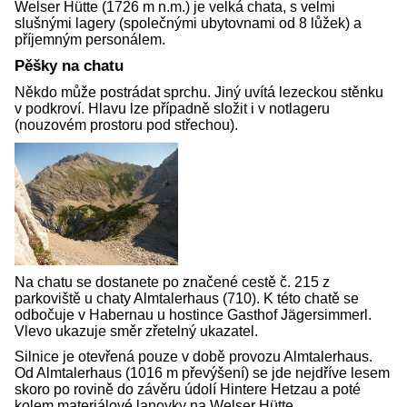
Welser Hütte (1726 m n.m.) je velká chata, s velmi
slušnými lagery (společnými ubytovnami od 8 lůžek) a
příjemným personálem.
Pěšky na chatu
Někdo může postrádat sprchu. Jiný uvítá lezeckou stěnku
v podkroví. Hlavu lze případně složit i v notlageru
(nouzovém prostoru pod střechou).
Na chatu se dostanete po značené cestě č. 215 z
parkoviště u chaty Almtalerhaus (710). K této chatě se
odbočuje v Habernau u hostince Gasthof Jägersimmerl.
Vlevo ukazuje směr zřetelný ukazatel.
Silnice je otevřená pouze v době provozu Almtalerhaus.
Od Almtalerhaus (1016 m převýšení) se jde nejdříve lesem
skoro po rovině do závěru údolí Hintere Hetzau a poté
kolem materiálové lanovky na Welser Hütte.