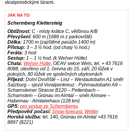
skialpinistickými túrami.
JAK NA TO
Schermberg Klettersteig
Obtížnost:
C - místy krátce C, většinou A/B
Převýšení:
600 m (1686 m z parkoviště)
Délka:
1700 m (zajištěné pasáže 1400 m)
Přístup:
3 – 3 ½ hod. (od chaty ½ hod.)
Feráta:
3 hod
Sestup:
1 – 1 ½ hod. (k Welser Hütte)
Chata:
Welser Hütte
, OEAV sekce Wels, tel. + 43 7616
8088, otevřeno od 1. června do 15. září, 20 lůžek v
pokojích, 80 lůžek ve společných ubytovnách
Příjezd:
Dolní Dvořiště – Linz – Westautobahn A1 směr
Salzburg – sjezd Voralpenkreuz - Pyhrnautobahn A9 –
Scharnsteiner Strasse B120 – Pettenbach –
Scharnstein – Grünau im Almtal – směr Almsee –
Habernau - Almtalerhaus (128 km)
GPS:
pro sestup ze Schermbergu
Předpověď počasí:
Snow-forecast
,
Wetter
Horská služba:
tel. 140, Grünau im Almtal +43 7616
8897 (8221)