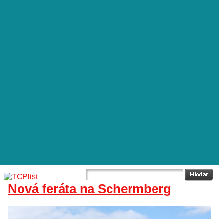
Nová feráta na Schermberg