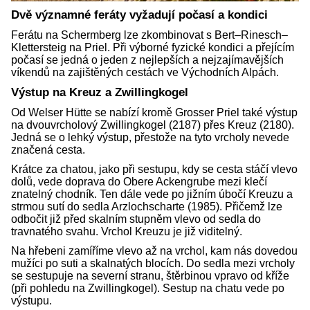
Dvě významné feráty vyžadují počasí a kondici
Ferátu na Schermberg lze zkombinovat s Bert–Rinesch–
Klettersteig na Priel. Při výborné fyzické kondici a přejícím
počasí se jedná o jeden z nejlepších a nejzajímavějších
víkendů na zajištěných cestách ve Východních Alpách.
Výstup na Kreuz a Zwillingkogel
Od Welser Hütte se nabízí kromě Grosser Priel také výstup
na dvouvrcholový Zwillingkogel (2187) přes Kreuz (2180).
Jedná se o lehký výstup, přestože na tyto vrcholy nevede
značená cesta.
Krátce za chatou, jako při sestupu, kdy se cesta stáčí vlevo
dolů, vede doprava do Obere Ackengrube mezi klečí
znatelný chodník. Ten dále vede po jižním úbočí Kreuzu a
strmou sutí do sedla Arzlochscharte (1985). Přičemž lze
odbočit již před skalním stupněm vlevo od sedla do
travnatého svahu. Vrchol Kreuzu je již viditelný.
Na hřebeni zamíříme vlevo až na vrchol, kam nás dovedou
mužíci po suti a skalnatých blocích. Do sedla mezi vrcholy
se sestupuje na severní stranu, štěrbinou vpravo od kříže
(při pohledu na Zwillingkogel). Sestup na chatu vede po
výstupu.