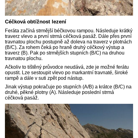
Céčková obtížnost lezení
Feráta začíná strmější béčkovou rampou. Následuje krátký
traverz vlevo a první strmá céčková pasáž. Dále přes první
travnatou plochu postupně až doleva na traverz v plotnách
(B/C). Za rohem čeká po hraně druhý céčkový výstup a
traverz (B). Pak po strmějších stupních (B/C) na druhou
travnatou plochu.
Ačkoliv to tištěný průvodce neudává, zde je možné ferátu
opustit. Lze sestoupit vlevo po markantní travnaté, široké
rampě a dále v suti zpět pod nástup.
Jinak výstup pokračuje po stupních (A/B) a krátce (B/C) na
druhé, pěkné plotny (A). Následuje poslední strmá
céčková pasáž.