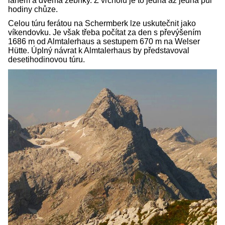
lanem a dvěma žebříky. Z vrcholu je to jedna až jedna půl
hodiny chůze.
Celou túru ferátou na Schermberk lze uskutečnit jako
víkendovku. Je však třeba počítat za den s převýšením
1686 m od Almtalerhaus a sestupem 670 m na Welser
Hütte. Úplný návrat k Almtalerhaus by představoval
desetihodinovou túru.