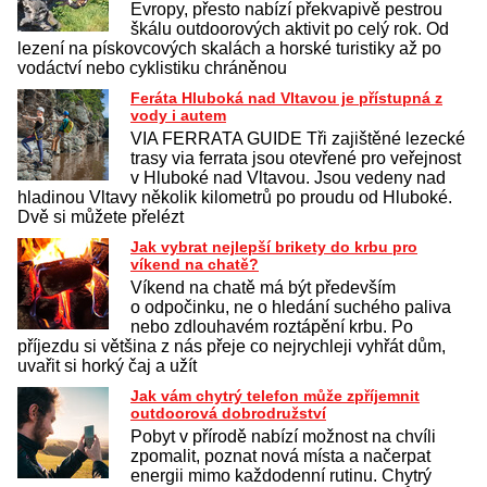
Evropy, přesto nabízí překvapivě pestrou
škálu outdoorových aktivit po celý rok. Od
lezení na pískovcových skalách a horské turistiky až po
vodáctví nebo cyklistiku chráněnou
Feráta Hluboká nad Vltavou je přístupná z
vody i autem
VIA FERRATA GUIDE Tři zajištěné lezecké
trasy via ferrata jsou otevřené pro veřejnost
v Hluboké nad Vltavou. Jsou vedeny nad
hladinou Vltavy několik kilometrů po proudu od Hluboké.
Dvě si můžete přelézt
Jak vybrat nejlepší brikety do krbu pro
víkend na chatě?
Víkend na chatě má být především
o odpočinku, ne o hledání suchého paliva
nebo zdlouhavém roztápění krbu. Po
příjezdu si většina z nás přeje co nejrychleji vyhřát dům,
uvařit si horký čaj a užít
Jak vám chytrý telefon může zpříjemnit
outdoorová dobrodružství
Pobyt v přírodě nabízí možnost na chvíli
zpomalit, poznat nová místa a načerpat
energii mimo každodenní rutinu. Chytrý