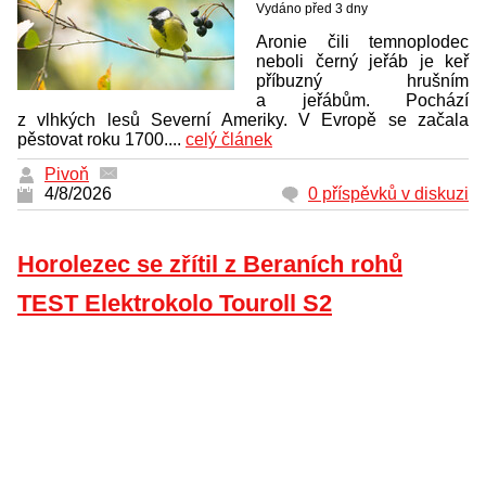
Vydáno před 3 dny
Aronie čili temnoplodec
neboli černý jeřáb je keř
příbuzný hrušním
a jeřábům. Pochází
z vlhkých lesů Severní Ameriky. V Evropě se začala
pěstovat roku 1700....
celý článek
Pivoň
4/8/2026
0 příspěvků v diskuzi
Horolezec se zřítil z Beraních rohů
TEST Elektrokolo Touroll S2