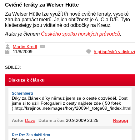
Cvičné feráty za Welser Hütte
Za Welser Hütte lze využít tři nové cvičné ferraty, vysoké
zhruba patnáct metrů. Jejich obtížnost je A, C a D/E. Tyto
klettersteigy jsou viditelné od odbočky na Kreuz.
Autor je členem
Českého spolku horských průvodců
.
Martin Kredl
11/8/2009
5 příspěvků v diskuzi
SDÍLEJ:
Diskuze k článku
Schernberg
Díky za článek díky němuž jsem se o cestě dozvěděl. Dost
jsme si to užili.Fotogalerii z cesty najdete zde ( 50 fotek
):http://krajinou.net/images/hory/2009/4_totge09_/index.html
Autor
Dave
Datum a čas
30.9.2009 23:25
Reaguj
Re: Re: Zas další šrot
Děkujeme za tip!