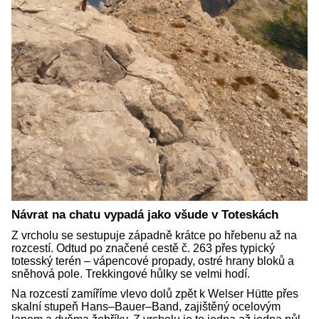
Návrat na chatu vypadá jako všude v Toteskách
Z vrcholu se sestupuje západně krátce po hřebenu až na
rozcestí. Odtud po značené cestě č. 263 přes typický
totesský terén – vápencové propady, ostré hrany bloků a
sněhová pole. Trekkingové hůlky se velmi hodí.
Na rozcestí zamíříme vlevo dolů zpět k Welser Hütte přes
skalní stupeň Hans–Bauer–Band, zajištěný ocelovým