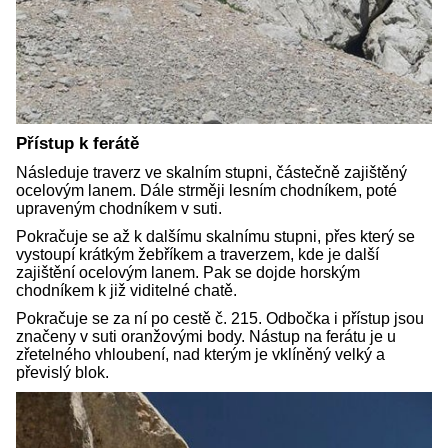
Přístup k ferátě
Následuje traverz ve skalním stupni, částečně zajištěný
ocelovým lanem. Dále strměji lesním chodníkem, poté
upraveným chodníkem v suti.
Pokračuje se až k dalšímu skalnímu stupni, přes který se
vystoupí krátkým žebříkem a traverzem, kde je další
zajištění ocelovým lanem. Pak se dojde horským
chodníkem k již viditelné chatě.
Pokračuje se za ní po cestě č. 215. Odbočka i přístup jsou
značeny v suti oranžovými body. Nástup na ferátu je u
zřetelného vhloubení, nad kterým je vklíněný velký a
převislý blok.