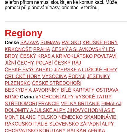
telefon přitom nemusí sloužit jen ke komunikaci. Může
pomoci při plánování trasy, orientaci v terénu,
Regiony
České
SÁZAVA
ŠUMAVA
RALSKO
KRUŠNÉ HORY
KRKONOŠE
PRAHA
ČESKÝ A SLAVKOVSKÝ LES
BRDY
ČESKÝ KRAS A KŘIVOKLÁTSKO
POVLTAVÍ
JIŽNÍ ČECHY
POLABÍ
ČESKÝ RÁJ
ČESKÉ ŠVÝCARSKO
JIZERSKÉ A LUŽICKÉ HORY
ORLICKÉ HORY
VYSOČINA
PODYJÍ
JESENÍKY
PLZEŇSKO
ČESKÉ STŘEDOHOŘÍ
BESKYDY A JAVORNÍKY
BÍLÉ KARPATY
OSTRAVA
BRNO
Cizina
VÝCHODNÍ ALPY
VYSOKÉ TATRY
STŘEDOMOŘÍ
FRANCIE
VELKÁ BRITÁNIE
HIMÁLAJ
DOLOMITY A JULSKÉ ALPY
JIHOVÝCHODNÍ ASIE
MONT BLANC
POLSKO
NĚMECKO
SKANDINÁVIE
RAKOUSKO
ITÁLIE
SLOVENSKO
ZÁPADNÍ ALPY
CHORVATSKO
KORUTANY
BALKÁN
AFRIKA