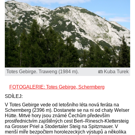
Totes Gebirge. Traweng (1984 m).
Kuba Turek
FOTOGALERIE: Totes Gebirge, Schermberg
SDÍLEJ:
V Totes Gebirge vede od letošního léta nová feráta na
Schermberg (2396 m). Dostanete se na ni od chaty Welser
Hütte. Mrtvé hory jsou známé Čechům především
prostřednictvím zajištěných cest Bert–Rinesch-Klettersteig
na Grosser Priel a Stodertaler Steig na Spitzmauer. V
menší míře bezpočtem horolezeckých výstupů a několika