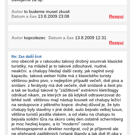
Autor
to budeme muset zkusit
Datum a čas
13.8.2009 23:08
Reaguj
Autor
kopcolezec
Datum a čas
13.8.2009 12:31
Reaguj
Re: Zas další šrot
ono obecně je v rakousku takový drobný soumrak klasické
turistiky, na mládež je to takové zdlouhavé, nudné,
neakční. a chalupy hledají další cesty, jak naplnit svoji
kapacitu. taková welser hütte má z klasického turisty
většinou jedno pivo, v nejlepším případě večeři, dvě piva a
snídani. z ferátysty má dvě večeře, dvě snídaně a šest piv.
a tak se budují takové ty "zážitkové" extrémní kletrštajgy
odnikud nikam, ze kterých se dá kdykoli odtraverzovat do
lehké sutě. většinou mají nástup kousek od chalupy ležící
na sestupovce z pěkného kopce. druhej důvod je, že tyto
chalupy byly stavěny v jiné době, auto bejvalo velkej luxus,
většina turistů jezdila vlakem, a od vlaku na chalupu to
bejvala solidní tůra na skoro celej den.ostatně schermberg
je moc hezkej kopec, a to "moderní" cestou
schlossgespenst a direkter nordgrat, což je příjemně ale
ne přehnaně zajištěných (vrtané štandy a tak dvě tři oka v