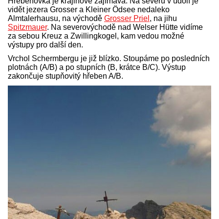
Hřebenovka je krajinově zajímavá. Na severu v údolí je
vidět jezera Grosser a Kleiner Ödsee nedaleko
Almtalerhausu, na východě
Grosser Priel
, na jihu
Spitzmauer
. Na severovýchodě nad Welser Hütte vidíme
za sebou Kreuz a Zwillingkogel, kam vedou možné
výstupy pro další den.
Vrchol Schermbergu je již blízko. Stoupáme po posledních
plotnách (A/B) a po stupních (B, krátce B/C). Výstup
zakončuje stupňovitý hřeben A/B.