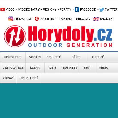
VIDEO
-
VYSOKÉ TATRY
-
REGIONY
-
FERÁTY
-
FACEBOOK
-
TWITTER
-
INSTAGRAM
-
PINTEREST
-
KONTAKT
-
REKLAMA
-
ENGLISH
HOROLEZCI
VODÁCI
CYKLISTÉ
BĚŽCI
TURISTÉ
CESTOVATELÉ
LYŽAŘI
DĚTI
BUSINESS
TEST
MÉDIA
ZDRAVÍ
JÍDLO A PITÍ