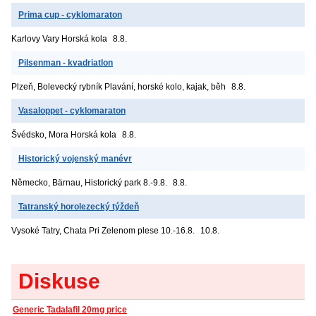
Prima cup - cyklomaraton
Karlovy Vary
Horská kola
8.8.
Pilsenman - kvadriatlon
Plzeň, Bolevecký rybník
Plavání, horské kolo, kajak, běh
8.8.
Vasaloppet - cyklomaraton
Švédsko, Mora
Horská kola
8.8.
Historický vojenský manévr
Německo, Bärnau, Historický park
8.-9.8.
8.8.
Tatranský horolezecký týždeň
Vysoké Tatry, Chata Pri Zelenom plese
10.-16.8.
10.8.
Diskuse
Generic Tadalafil 20mg price