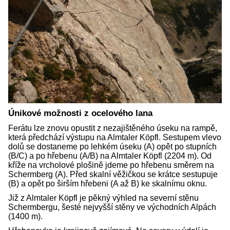
Únikové možnosti z ocelového lana
Ferátu lze znovu opustit z nezajištěného úseku na rampě,
která předchází výstupu na Almtaler Köpfl. Sestupem vlevo
dolů se dostaneme po lehkém úseku (A) opět po stupních
(B/C) a po hřebenu (A/B) na Almtaler Köpfl (2204 m). Od
kříže na vrcholové plošině jdeme po hřebenu směrem na
Schermberg (A). Před skalní věžičkou se krátce sestupuje
(B) a opět po širším hřebeni (A až B) ke skalnímu oknu.
Již z Almtaler Köpfl je pěkný výhled na severní stěnu
Schermbergu, šesté nejvyšší stěny ve východních Alpách
(1400 m).