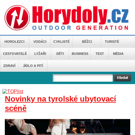
HOROLEZCI
VODÁCI
CYKLISTÉ
BĚŽCI
TURISTÉ
CESTOVATELÉ
LYŽAŘI
DĚTI
BUSINESS
TEST
MÉDIA
ZDRAVÍ
JÍDLO A PITÍ
Novinky na tyrolské ubytovací
scéně