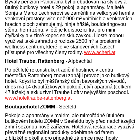
Bývalý penzion Panorama byl přebudován na stylový a
útulný butikový hotel s 29 pokoji a apartmány. Majitelé
Sonja a Marco Lechnerovi se zaměřili na velkorysé herní a
venkovní prostory: více než 900 m² vnitřních a venkovních
hracích ploch zahrnuje mj. ninja hřiště, boulderingovou
stěnu, herní zónu, v létě je k dispozici trať pro mini
čtyřkolky a v zimě kopec se skluzavkou. Hosté mohou
využívat také zahradu o rozloze 2500 m² a prostorné
wellness centrum, které je ve stanovených časech
přístupné pro všechny členy rodiny.
www.acherl.at
Hotel Traube, Rattenberg
- Alpbachtal
Po pětileté rekonstrukci tradiční hostinec v centru
městečka Rattenberg znovu zahájil provoz jako butikový
hotel. Kdysi to byl měšťanský dům bavorských vévodů,
dnes má 14 dvoulůžkových pokojů, čtyři apartmá (celkem
47 lůžek) a exkluzivní Traube Loft v nejvyšším poschodí.
www.hoteltraube-rattenberg.at
Boutiquehotel ZOMM
- Seefeld
Pokoje a apartmány v malém, ale mimořádně útulném
butikovém hotelu ZOMM v Seefeldu byly před nadcházející
zimní sezonou nově zařízeny. Hotelová restaurace využívá
převážně regionální produkty odebírané od farem
z blízkého okolí a pro případné zájemce mezi hosty