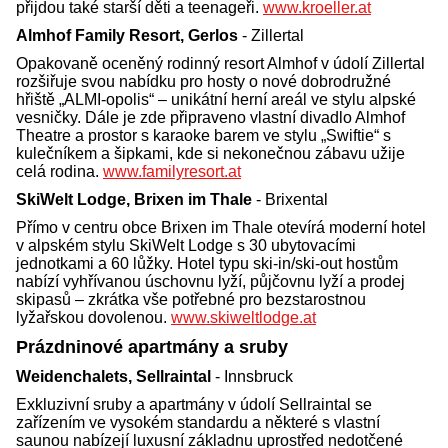
přijdou také starší děti a teenageři.
www.kroeller.at
Almhof Family Resort, Gerlos
- Zillertal
Opakovaně oceněný rodinný resort Almhof v údolí Zillertal
rozšiřuje svou nabídku pro hosty o nové dobrodružné
hřiště „ALMI-opolis“ – unikátní herní areál ve stylu alpské
vesničky. Dále je zde připraveno vlastní divadlo Almhof
Theatre a prostor s karaoke barem ve stylu „Swiftie“ s
kulečníkem a šipkami, kde si nekonečnou zábavu užije
celá rodina.
www.familyresort.at
SkiWelt Lodge, Brixen im Thale
- Brixental
Přímo v centru obce Brixen im Thale otevírá moderní hotel
v alpském stylu SkiWelt Lodge s 30 ubytovacími
jednotkami a 60 lůžky. Hotel typu ski-in/ski-out hostům
nabízí vyhřívanou úschovnu lyží, půjčovnu lyží a prodej
skipasů – zkrátka vše potřebné pro bezstarostnou
lyžařskou dovolenou.
www.skiweltlodge.at
Prázdninové apartmány a sruby
Weidenchalets, Sellraintal
- Innsbruck
Exkluzivní sruby a apartmány v údolí Sellraintal se
zařízením ve vysokém standardu a některé s vlastní
saunou nabízejí luxusní základnu uprostřed nedotčené