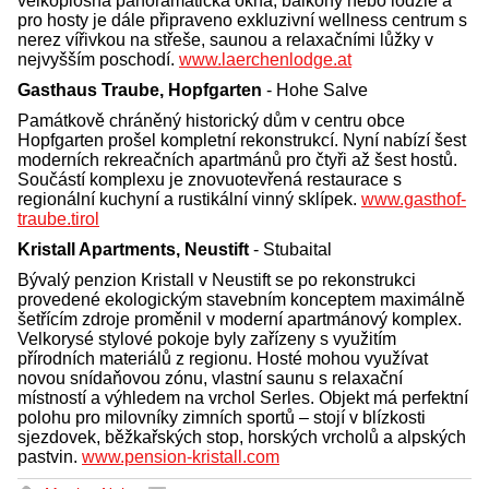
velkoplošná panoramatická okna, balkony nebo lodžie a
pro hosty je dále připraveno exkluzivní wellness centrum s
nerez vířivkou na střeše, saunou a relaxačními lůžky v
nejvyšším poschodí.
www.laerchenlodge.at
Gasthaus Traube, Hopfgarten
- Hohe Salve
Památkově chráněný historický dům v centru obce
Hopfgarten prošel kompletní rekonstrukcí. Nyní nabízí šest
moderních rekreačních apartmánů pro čtyři až šest hostů.
Součástí komplexu je znovuotevřená restaurace s
regionální kuchyní a rustikální vinný sklípek.
www.gasthof-
traube.tirol
Kristall Apartments, Neustift
- Stubaital
Bývalý penzion Kristall v Neustift se po rekonstrukci
provedené ekologickým stavebním konceptem maximálně
šetřícím zdroje proměnil v moderní apartmánový komplex.
Velkorysé stylové pokoje byly zařízeny s využitím
přírodních materiálů z regionu. Hosté mohou využívat
novou snídaňovou zónu, vlastní saunu s relaxační
místností a výhledem na vrchol Serles. Objekt má perfektní
polohu pro milovníky zimních sportů – stojí v blízkosti
sjezdovek, běžkařských stop, horských vrcholů a alpských
pastvin.
www.pension-kristall.com