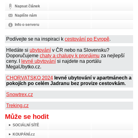
Napsat článek
Napište nám
Info o serveru
Podívejte se na inspiraci k
cestování po Evropě
.
Hledáte si
ubytování
v ČR nebo na Slovensku?
Doporučujeme
chaty a chalupy k pronájmu
za nejlepší
ceny. I
levné ubytování
si najdete na portálu
MegaUbytko.cz.
CHORVATSKO 2024
levné ubytování v apartmánech a
pokojích po celém Jadranu bez provize cestovkám.
Snowtrex.cz
Treking.cz
Může se hodit
SOCIÁLNÍ SÍTĚ
KOUPÁNÍ.cz