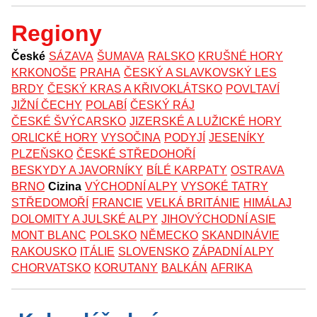
Regiony
České
SÁZAVA
ŠUMAVA
RALSKO
KRUŠNÉ HORY
KRKONOŠE
PRAHA
ČESKÝ A SLAVKOVSKÝ LES
BRDY
ČESKÝ KRAS A KŘIVOKLÁTSKO
POVLTAVÍ
JIŽNÍ ČECHY
POLABÍ
ČESKÝ RÁJ
ČESKÉ ŠVÝCARSKO
JIZERSKÉ A LUŽICKÉ HORY
ORLICKÉ HORY
VYSOČINA
PODYJÍ
JESENÍKY
PLZEŇSKO
ČESKÉ STŘEDOHOŘÍ
BESKYDY A JAVORNÍKY
BÍLÉ KARPATY
OSTRAVA
BRNO
Cizina
VÝCHODNÍ ALPY
VYSOKÉ TATRY
STŘEDOMOŘÍ
FRANCIE
VELKÁ BRITÁNIE
HIMÁLAJ
DOLOMITY A JULSKÉ ALPY
JIHOVÝCHODNÍ ASIE
MONT BLANC
POLSKO
NĚMECKO
SKANDINÁVIE
RAKOUSKO
ITÁLIE
SLOVENSKO
ZÁPADNÍ ALPY
CHORVATSKO
KORUTANY
BALKÁN
AFRIKA