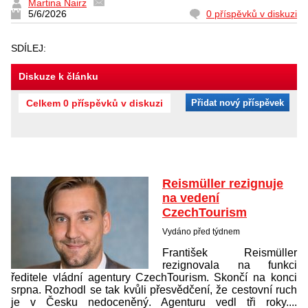
Martina Nairz
5/6/2026
0 příspěvků v diskuzi
SDÍLEJ:
Diskuze k článku
Celkem 0 příspěvků v diskuzi
Přidat nový příspěvek
Reismüller rezignuje
na vedení
CzechTourism
Vydáno před týdnem
František Reismüller
rezignovala na funkci
ředitele vládní agentury CzechTourism. Skončí na konci
srpna. Rozhodl se tak kvůli přesvědčení, že cestovní ruch
je v Česku nedoceněný. Agenturu vedl tři roky....