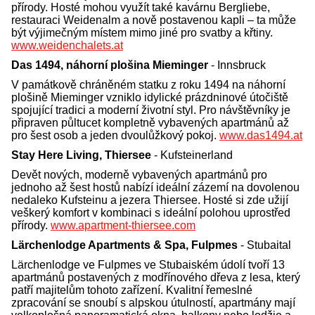
přírody. Hosté mohou využít také kavárnu Bergliebe,
restauraci Weidenalm a nově postavenou kapli – ta může
být výjimečným místem mimo jiné pro svatby a křtiny.
www.weidenchalets.at
Das 1494, náhorní plošina Mieminger
- Innsbruck
V památkově chráněném statku z roku 1494 na náhorní
plošině Mieminger vzniklo idylické prázdninové útočiště
spojující tradici a moderní životní styl. Pro návštěvníky je
připraven půltucet kompletně vybavených apartmánů až
pro šest osob a jeden dvoulůžkový pokoj.
www.das1494.at
Stay Here Living, Thiersee
- Kufsteinerland
Devět nových, moderně vybavených apartmánů pro
jednoho až šest hostů nabízí ideální zázemí na dovolenou
nedaleko Kufsteinu a jezera Thiersee. Hosté si zde užijí
veškerý komfort v kombinaci s ideální polohou uprostřed
přírody.
www.apartment-thiersee.com
Lärchenlodge Apartments & Spa, Fulpmes
- Stubaital
Lärchenlodge ve Fulpmes ve Stubaiském údolí tvoří 13
apartmánů postavených z modřínového dřeva z lesa, který
patří majitelům tohoto zařízení. Kvalitní řemeslné
zpracování se snoubí s alpskou útulností, apartmány mají