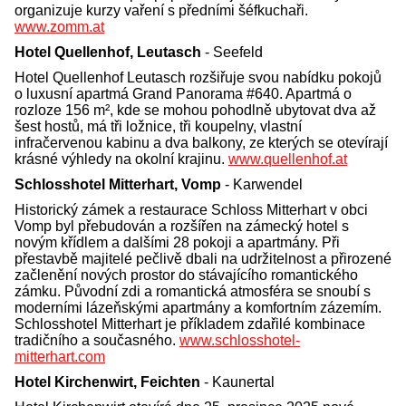
organizuje kurzy vaření s předními šéfkuchaři.
www.zomm.at
Hotel Quellenhof, Leutasch
- Seefeld
Hotel Quellenhof Leutasch rozšiřuje svou nabídku pokojů
o luxusní apartmá Grand Panorama #640. Apartmá o
rozloze 156 m², kde se mohou pohodlně ubytovat dva až
šest hostů, má tři ložnice, tři koupelny, vlastní
infračervenou kabinu a dva balkony, ze kterých se otevírají
krásné výhledy na okolní krajinu.
www.quellenhof.at
Schlosshotel Mitterhart, Vomp
- Karwendel
Historický zámek a restaurace Schloss Mitterhart v obci
Vomp byl přebudován a rozšířen na zámecký hotel s
novým křídlem a dalšími 28 pokoji a apartmány. Při
přestavbě majitelé pečlivě dbali na udržitelnost a přirozené
začlenění nových prostor do stávajícího romantického
zámku. Původní zdi a romantická atmosféra se snoubí s
moderními lázeňskými apartmány a komfortním zázemím.
Schlosshotel Mitterhart je příkladem zdařilé kombinace
tradičního a současného.
www.schlosshotel-
mitterhart.com
Hotel Kirchenwirt, Feichten
- Kaunertal