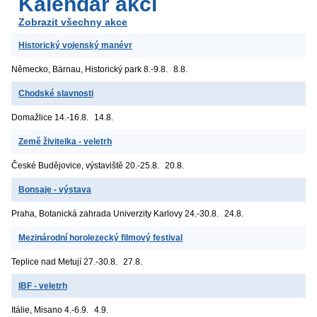
Kalendář akcí
Zobrazit všechny akce
Historický vojenský manévr
Německo, Bärnau, Historický park
8.-9.8.
8.8.
Chodské slavnosti
Domažlice
14.-16.8.
14.8.
Země živitelka - veletrh
České Budějovice, výstaviště
20.-25.8.
20.8.
Bonsaje - výstava
Praha, Botanická zahrada Univerzity Karlovy
24.-30.8.
24.8.
Mezinárodní horolezecký filmový festival
Teplice nad Metují
27.-30.8.
27.8.
IBF - veletrh
Itálie, Misano
4.-6.9.
4.9.