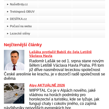
NašeBrdy.cz
Trekingová OBUV
DESÍTKA.cz
Počasí na webu
Lezecké stěny
Nejčtenější články
Lašáka protlačil Babiš do čela Letiště
Václava Havla
Radomír Lašák se od 1. srpna stane novým
šéfem Letiště Václava Havla Praha. Při tom
již dříve nasměroval lececkou společnost
České areolinie ke krachu, je v dozorčí radě společnosti se
dvěma
Alpy AKTUÁLNĚ 2026
WIPPTAL Co je v Alpách nového, jaké
vládnou na horách podmínky pro
horolezectví a turistiku, kde se lyžuje, jak
fungují chaty i cokoliv jiného, co zajímá
návštěvníky nejvyšších evropských hor.