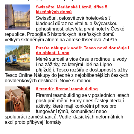
Swissôtel Mariánské Lázně, dříve 5
lázeňských domů
Swissôtel, celosvětová hotelová síť
kladoucí důraz na vitalitu a švýcarskou
pohostinnost, otevřela první hotel v České
republice. Propojila 5 historických lázeňských domů
velkým skleněným atriem na adrese Ibsenova 750/15.
Pusťte nákupy k vodě: Tesco nově doručuje i
do oblasti Lipna
Méně starostí a více času s rodinou, u vody
i na zážitky, za kterými lidé na Lipno
přijíždějí. Tesco rozšiřuje dostupnost služby
Tesco Online Nákupy do jedné z nejoblíbenějších českých
dovolenkových destinací. Nově si mohou
8 trendů: firemní teambuilding
Firemní teambuilding se v posledních letech
postupně mění. Firmy dnes častěji hledají
aktivity, které mají konkrétní přínos pro
fungování týmů, komunikaci nebo
spolupráci zaměstnanců. Vedle klasických neformálních
akcí proto přibývají formáty