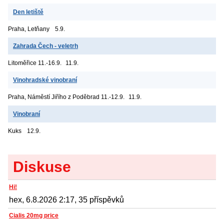
Den letiště
Praha, Letňany
5.9.
Zahrada Čech - veletrh
Litoměřice
11.-16.9.
11.9.
Vinohradské vinobraní
Praha, Náměstí Jiřího z Poděbrad
11.-12.9.
11.9.
Vinobraní
Kuks
12.9.
Diskuse
Hi!
hex, 6.8.2026 2:17, 35 příspěvků
Cialis 20mg price