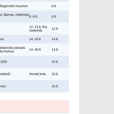
 Regionální muzeum
8.8.
, Bärnau, Historický
8.-9.8.
8.8.
12.-13.8. Roj
12.8.
meteoritů
ice
14.-16.8.
14.8.
Botanická zahrada
14.-30.8.
14.8.
ity Karlovy
, ZOO
15.8.
 nádraží
Horská kola
16.8.
vice
16.8.