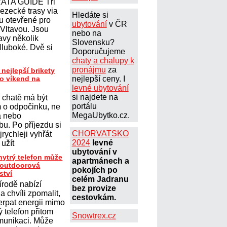
ATA GUIDE Tři
lezecké trasy via
Hledáte si
ou otevřené pro
ubytování
v ČR
 Vltavou. Jsou
nebo na
avy několik
Slovensku?
Hluboké. Dvě si
Doporučujeme
chaty a chalupy k
pronájmu
za
 nejlepší brikety
ro víkend na
nejlepší ceny. I
levné ubytování
si najdete na
 chatě má být
portálu
 o odpočinku, ne
MegaUbytko.cz.
a nebo
u. Po příjezdu si
CHORVATSKO
jrychleji vyhřát
2024
levné
 užít
ubytování v
hytrý telefon může
apartmánech a
t outdoorová
pokojích po
ství
celém Jadranu
írodě nabízí
bez provize
 chvíli zpomalit,
cestovkám.
erpat energii mimo
 telefon přitom
Snowtrex.cz
omunikaci. Může