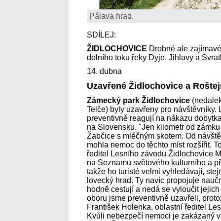
Pálava hrad.
SDÍLEJ:
ŽIDLOCHOVICE
Drobné ale zajímavé 
dolního toku řeky Dyje, Jihlavy a Svrat
14. dubna
Uzavřené Židlochovice a Roštej
Zámecký park Židlochovice
(nedale
Telče) byly uzavřeny pro návštěvníky.
preventivně reagují na nákazu dobytka
na Slovensku. "Jen kilometr od zámku
Žabčice s mléčným skotem. Od návště
mohla nemoc do těchto míst rozšířit. T
ředitel Lesního závodu Židlochovice M
na Seznamu světového kulturního a p
takže ho turisté velmi vyhledávají, st
lovecký hrad. Ty navíc propojuje naučn
hodně cestují a nedá se vyloučit jejich
oboru jsme preventivně uzavřeli, prot
František Holenka, oblastní ředitel L
Kvůli nebezpečí nemoci je zakázaný vs