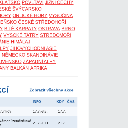
OKLÁTSKO
POVLTAVÍ
JIŽNÍ ČECHY
ESKÉ ŠVÝCARSKO
 HORY
ORLICKÉ HORY
VYSOČINA
ZEŇSKO
ČESKÉ STŘEDOHOŘÍ
KY
BÍLÉ KARPATY
OSTRAVA
BRNO
Y
VYSOKÉ TATRY
STŘEDOMOŘÍ
ÁNIE
HIMÁLAJ
ALPY
JIHOVÝCHODNÍ ASIE
O
NĚMECKO
SKANDINÁVIE
OVENSKO
ZÁPADNÍ ALPY
ANY
BALKÁN
AFRIKA
kcí
Zobrazit všechny akce
INFO
KDY
ČAS
Krumlov
17.7.-8.8.
17.7.
Národní zemědělské
21.7.-10.1.
21.7.
m