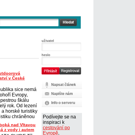
uživatel
heslo
outdoorová
ství v České
Napsat článek
ublika sice nemá
Napište nám
ohoří Evropy,
 pestrou škálu
Info o serveru
elý rok. Od lezení
a horské turistiky
istiku chráněnou
Podívejte se na
inspiraci k
uboká nad Vltavou
cestování po
ná z vody i autem
Evropě
.