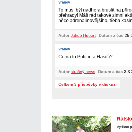
Vranov
To musí být nádhera bruslit na pří
přehrady! Máš rád takové zimní aktiv
něco adrenalinovějšího, třeba kasi
Autor
Jakub Hubert
Datum a čas
25.3
Vranov
Co na to Policie a Hasiči?
Autor
strašný news
Datum a čas
3.3.
Celkem 3 příspěvky v diskuzi
Ralsk
Vydáno p