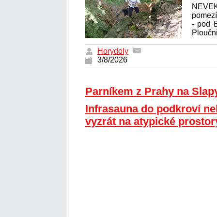
NEVE
pomez
- pod 
Ploučni
Horydoly
3/8/2026
Parníkem z Prahy na Slap
Infrasauna do podkroví n
vyzrát na atypické prostor