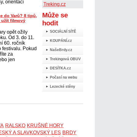
y, orientaci
Treking.cz
Může se
e do Varů? 8 tipů,
 užít filmový
hodit
ry opět ožily
SOCIÁLNÍ SÍTĚ
oku. Od 3. do 11.
KOUPÁNÍ.cz
í 60. ročník
 festivalu. Pokud
NašeBrdy.cz
říte za
ebo jen
Trekingová OBUV
DESÍTKA.cz
Počasí na webu
Lezecké stěny
VA
RALSKO
KRUŠNÉ HORY
ESKÝ A SLAVKOVSKÝ LES
BRDY