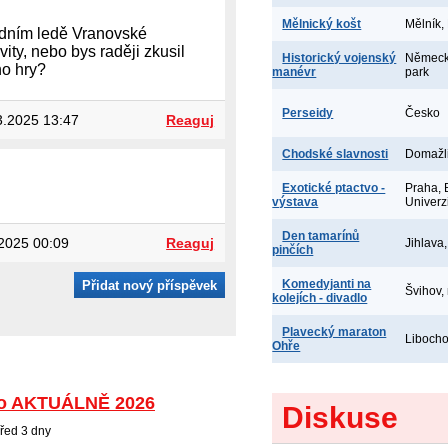
Mělnický košt
Mělník,
rodním ledě Vranovské
ity, nebo bys raději zkusil
Historický vojenský
Německo
no hry?
manévr
park
Perseidy
Česko
.2025 13:47
Reaguj
Chodské slavnosti
Domažl
Exotické ptactvo -
Praha, 
výstava
Univerz
Den tamarínů
2025 00:09
Reaguj
Jihlava
pinčích
Komedyjanti na
Přidat nový příspěvek
Švihov,
kolejích - divadlo
Plavecký maraton
Libocho
Ohře
o AKTUÁLNĚ 2026
Diskuse
řed 3 dny