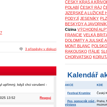
ČESKÝ KRAS A KŘIV
POLABÍ
ČESKÝ RÁJ
Č
JIZERSKÉ A LUŽICKÉ
PODYJÍ
JESENÍKY
PL
BESKYDY A JAVORNÍ
Cizina
VÝCHODNÍ ALP
7
FRANCIE
VELKÁ BRIT
DOLOMITY A JULSKÉ 
MONT BLANC
POLSK
3 příspěvky v diskuzi
RAKOUSKO
ITÁLIE
SL
CHORVATSKO
KORUT
Kalendář a
yl upřímný, když chci vzrušení -
AKCE
KDE
Festival Krumlov
Český 
025 13:52
Reaguj
Pes, pomocník stád -
Praha, 
výstava
muzeu