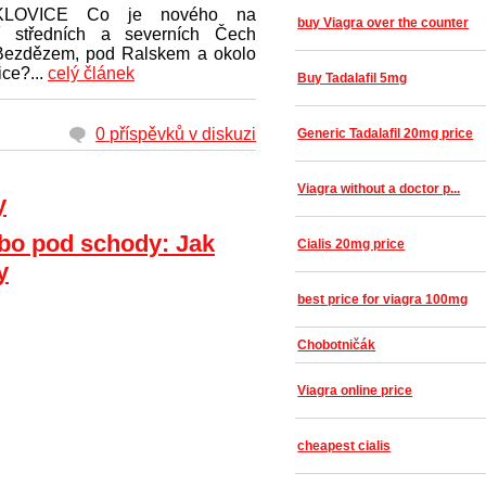
KLOVICE Co je nového na
buy Viagra over the counter
í středních a severních Čech
Bezdězem, pod Ralskem a okolo
ce?...
celý článek
Buy Tadalafil 5mg
0 příspěvků v diskuzi
Generic Tadalafil 20mg price
Viagra without a doctor p...
y
ebo pod schody: Jak
Cialis 20mg price
y
best price for viagra 100mg
Chobotničák
Viagra online price
cheapest cialis