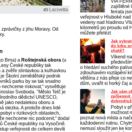
VIA FERR
zajištěné 
Lacivetta
ferrata js
veřejnost v Hluboké nad
vedeny nad hladinou Vlt
kilometrů po proudu od 
zprávičky z jihu Moravy. Od
můžete přelézt
ky.
Jak vybrat
do krbu p
chatě?
n
Víkend na
ko Brna) a
Roštejnská obora
(u
především
 Lesy České republiky tak
o hledání suchého paliv
 a zvěře slintavkou a kulhavkou
zdlouhavém roztápění krb
 je Školní zemědělský podnik
většina z nás přeje co ne
vníků parku by se tak snadno
dům, uvařit si horký čaj a
o nechceme riskovat,“ vysvětluje
Jak vám c
iroslav Svoboda. "Město Telč je
zpříjemni
řírodního dědictví UNESCO,
dobrodruž
ejně jako nedalekou oboru a
Pobyt v př
á stezka. A protože dnes lidé
možnost na
 pobyt v rizikových oblastech,
poznat nová místa a nač
ože nechceme nic podcenit,“ dodal
každodenní rutinu. Chytrý
esů České republiky na Vysočině.
nemusí sloužit jen ke k
tup veřejnosti do celkem devíti