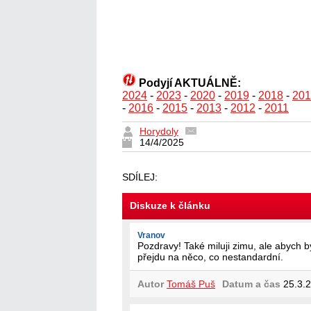
Podyjí AKTUÁLNĚ:
2024
-
2023
-
2020
-
2019
-
2018
-
201
-
2016
-
2015
-
2013
-
2012
-
2011
Horydoly
14/4/2025
SDÍLEJ:
Diskuze k článku
Vranov
Pozdravy! Také miluji zimu, ale abych b
přejdu na něco, co nestandardní.
Autor
Tomáš Puš
Datum a čas
25.3.2