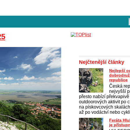
25
Nejčtenější články
Nejlepší 
dobrodruž
republice
Česká rep
nejvyšší p
přesto nabízí překvapivě
outdoorových aktivit po c
na pískovcových skalách 
až po vodáctví nebo cykl
Feráta Hl
je přístup