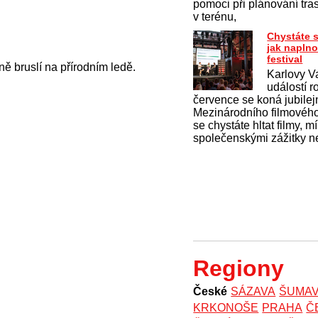
pomoci při plánování tras
v terénu,
Chystáte s
jak naplno
festival
ě bruslí na přírodním ledě.
Karlovy Va
událostí r
července se koná jubilejn
Mezinárodního filmového
se chystáte hltat filmy, mí
společenskými zážitky n
Regiony
České
SÁZAVA
ŠUMA
KRKONOŠE
PRAHA
Č