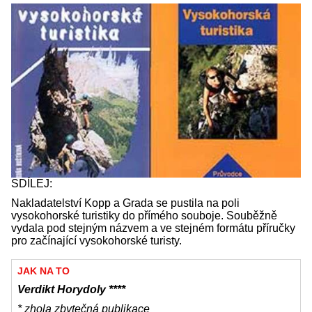
SDÍLEJ:
Nakladatelství Kopp a Grada se pustila na poli
vysokohorské turistiky do přímého souboje. Souběžně
vydala pod stejným názvem a ve stejném formátu příručky
pro začínající vysokohorské turisty.
JAK NA TO
Verdikt Horydoly ****
* zhola zbytečná publikace