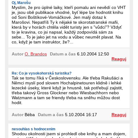
Oj, Marošu
Myslím, že pro úplné laiky, kteří pomalu ani nevědí co VHT
je, jsou obě publikace vhodné, byť lépe lze hodnotit knihu
od Soni Boštíkové-Vomáčkové. Jen malý dotaz k
Marošovi. Nepatříš Ty k nějaké te skorotatranské mafii,
která by v horách chtěla vidět turisty jen s "vůdci"? Vždyť
to je kravina, co jsi napsal, každý zodpovídá sám za
sebe... To je jako jet na vodu a vůbec neumět plavat. Na
co, když je tam instruktor, že?...
Autor
O. Brandos
Datum a čas
6.10.2004 12:50
Reaguj
Re: Co je vysokohorská turistika?
Tak se tomu říká v Československu. Ale třeba Rakušáci a
Němci myslí pod slovem Hochalpinetouren klidně i lehké
lezecké úseky, které když je hnusně, tak potřebují zajistit,
třeba takový Gross Glockner nebo Wiesbachhorn nebo
Watzmann a tam se friendy třeba na sněhu můžou dost
hodit.
Autor
Béba
Datum a čas
5.10.2004 16:17
Reaguj
nesouhlas s hodnocenim
Shodou okolnosti jsem si prohledl obe knihy a mam dojem,