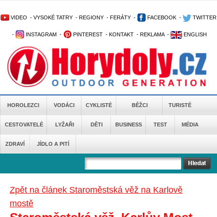
VIDEO
-
VYSOKÉ TATRY
-
REGIONY
-
FERÁTY
-
FACEBOOK
-
TWITTER
-
INSTAGRAM
-
PINTEREST
-
KONTAKT
-
REKLAMA
-
ENGLISH
HOROLEZCI
VODÁCI
CYKLISTÉ
BĚŽCI
TURISTÉ
CESTOVATELÉ
LYŽAŘI
DĚTI
BUSINESS
TEST
MÉDIA
ZDRAVÍ
JÍDLO A PITÍ
Zpět na článek Staroměstská věž na Karlově
mostě