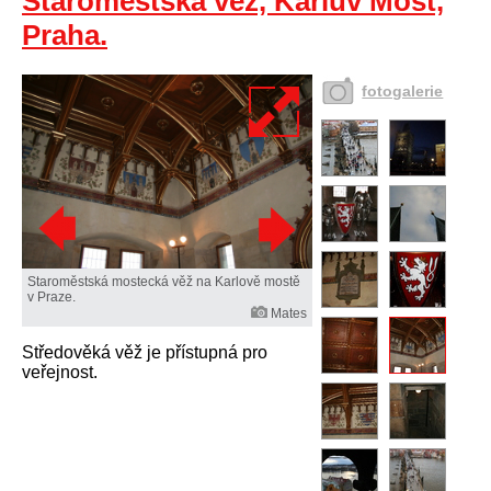
Staroměstská věž, Karlův Most,
Praha.
fotogalerie
Staroměstská mostecká věž na Karlově mostě
v Praze.
Mates
Středověká věž je přístupná pro
veřejnost.