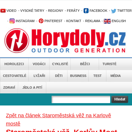
VIDEO
-
VYSOKÉ TATRY
-
REGIONY
-
FERÁTY
-
FACEBOOK
-
TWITTER
-
INSTAGRAM
-
PINTEREST
-
KONTAKT
-
REKLAMA
-
ENGLISH
HOROLEZCI
VODÁCI
CYKLISTÉ
BĚŽCI
TURISTÉ
CESTOVATELÉ
LYŽAŘI
DĚTI
BUSINESS
TEST
MÉDIA
ZDRAVÍ
JÍDLO A PITÍ
Zpět na článek Staroměstská věž na Karlově
mostě