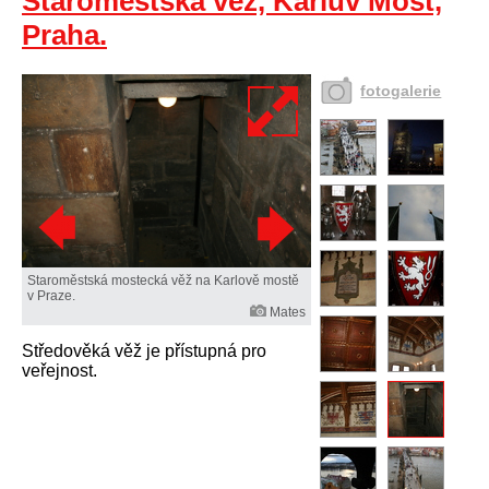
Staroměstská věž, Karlův Most,
Praha.
fotogalerie
Staroměstská mostecká věž na Karlově mostě
v Praze.
Mates
Středověká věž je přístupná pro
veřejnost.