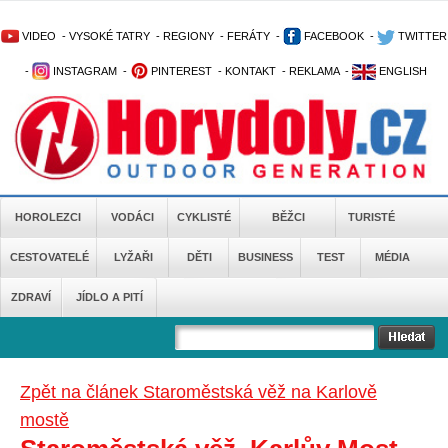
VIDEO
-
VYSOKÉ TATRY
-
REGIONY
-
FERÁTY
-
FACEBOOK
-
TWITTER
-
INSTAGRAM
-
PINTEREST
-
KONTAKT
-
REKLAMA
-
ENGLISH
HOROLEZCI
VODÁCI
CYKLISTÉ
BĚŽCI
TURISTÉ
CESTOVATELÉ
LYŽAŘI
DĚTI
BUSINESS
TEST
MÉDIA
ZDRAVÍ
JÍDLO A PITÍ
Zpět na článek Staroměstská věž na Karlově
mostě