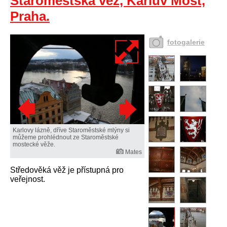
Staroměstská věž, Karlův Most,
Praha.
fotogalerie
Karlovy lázně, dříve Staroměstské mlýny si
můžeme prohlédnout ze Staroměstské
mostecké věže.
Mates
Středověká věž je přístupná pro
veřejnost.