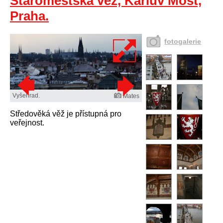
Staroměstská věž, Karlův Most,
Praha.
fotogalerie
Vyšehrad.
Mates
Středověká věž je přístupná pro
veřejnost.