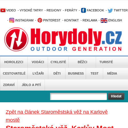
VIDEO
-
VYSOKÉ TATRY
-
REGIONY
-
FERÁTY
-
FACEBOOK
-
TWITTER
-
INSTAGRAM
-
PINTEREST
-
KONTAKT
-
REKLAMA
-
ENGLISH
HOROLEZCI
VODÁCI
CYKLISTÉ
BĚŽCI
TURISTÉ
CESTOVATELÉ
LYŽAŘI
DĚTI
BUSINESS
TEST
MÉDIA
ZDRAVÍ
JÍDLO A PITÍ
Zpět na článek Staroměstská věž na Karlově
mostě