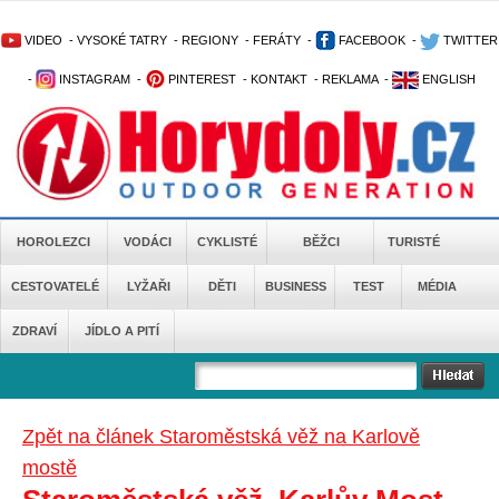
VIDEO
-
VYSOKÉ TATRY
-
REGIONY
-
FERÁTY
-
FACEBOOK
-
TWITTER
-
INSTAGRAM
-
PINTEREST
-
KONTAKT
-
REKLAMA
-
ENGLISH
HOROLEZCI
VODÁCI
CYKLISTÉ
BĚŽCI
TURISTÉ
CESTOVATELÉ
LYŽAŘI
DĚTI
BUSINESS
TEST
MÉDIA
ZDRAVÍ
JÍDLO A PITÍ
Zpět na článek Staroměstská věž na Karlově
mostě