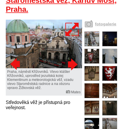
Staroměstská věž, Karlův Most,
Praha.
fotogalerie
Praha, náměstí Křižovníků. Vlevo klášter
Křižovníků, uprostřed jezuitská kolej
Klementinum a meteorologická věž, vzadu
vlevo Staroměstská radnice a na obzoru
vpravo Žižkovská věž.
Mates
Středověká věž je přístupná pro
veřejnost.