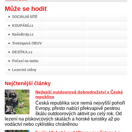
Může se hodit
SOCIÁLNÍ SÍTĚ
KOUPÁNÍ.cz
NašeBrdy.cz
Trekingová OBUV
DESÍTKA.cz
Počasí na webu
Lezecké stěny
Nejčtenější články
Nejlepší outdoorová dobrodružství v České
republice
Česká republika sice nemá nejvyšší pohoří
Evropy, přesto nabízí překvapivě pestrou
škálu outdoorových aktivit po celý rok. Od
lezení na pískovcových skalách a horské turistiky až po
vodáctví nebo cyklistiku chráněnou