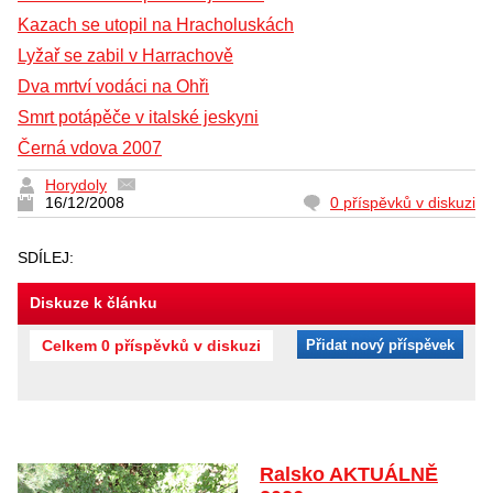
Kazach se utopil na Hracholuskách
Lyžař se zabil v Harrachově
Dva mrtví vodáci na Ohři
Smrt potápěče v italské jeskyni
Černá vdova 2007
Horydoly
16/12/2008
0 příspěvků v diskuzi
SDÍLEJ:
Diskuze k článku
Celkem 0 příspěvků v diskuzi
Přidat nový příspěvek
Ralsko AKTUÁLNĚ