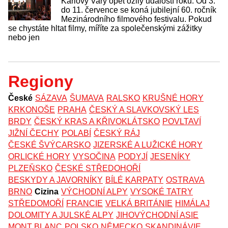
Karlovy Vary opět ožily událostí roku. Od 3.
do 11. července se koná jubilejní 60. ročník
Mezinárodního filmového festivalu. Pokud
se chystáte hltat filmy, míříte za společenskými zážitky
nebo jen
Regiony
České
SÁZAVA
ŠUMAVA
RALSKO
KRUŠNÉ HORY
KRKONOŠE
PRAHA
ČESKÝ A SLAVKOVSKÝ LES
BRDY
ČESKÝ KRAS A KŘIVOKLÁTSKO
POVLTAVÍ
JIŽNÍ ČECHY
POLABÍ
ČESKÝ RÁJ
ČESKÉ ŠVÝCARSKO
JIZERSKÉ A LUŽICKÉ HORY
ORLICKÉ HORY
VYSOČINA
PODYJÍ
JESENÍKY
PLZEŇSKO
ČESKÉ STŘEDOHOŘÍ
BESKYDY A JAVORNÍKY
BÍLÉ KARPATY
OSTRAVA
BRNO
Cizina
VÝCHODNÍ ALPY
VYSOKÉ TATRY
STŘEDOMOŘÍ
FRANCIE
VELKÁ BRITÁNIE
HIMÁLAJ
DOLOMITY A JULSKÉ ALPY
JIHOVÝCHODNÍ ASIE
MONT BLANC
POLSKO
NĚMECKO
SKANDINÁVIE