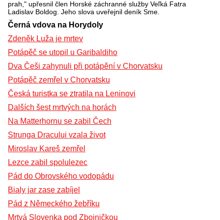
prah," upřesnil člen Horské záchranné služby Veľká Fatra
Ladislav Boldog. Jeho slova uveřejnil deník Sme.
Černá vdova na Horydoly
Zdeněk Luža je mrtev
Potápěč se utopil u Garibaldiho
Dva Češi zahynuli při potápění v Chorvatsku
Potápěč zemřel v Chorvatsku
Česká turistka se ztratila na Leninovi
Dalších šest mrtvých na horách
Na Matterhornu se zabil Čech
Strunga Dracului vzala život
Miroslav Kareš zemřel
Lezce zabil spolulezec
Pád do Obrovského vodopádu
Bialy jar zase zabíjel
Pád z Německého žebříku
Mrtvá Slovenka pod Zbojničkou