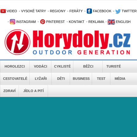
VIDEO
-
VYSOKÉ TATRY
-
REGIONY
-
FERÁTY
-
FACEBOOK
-
TWITTER
-
INSTAGRAM
-
PINTEREST
-
KONTAKT
-
REKLAMA
-
ENGLISH
HOROLEZCI
VODÁCI
CYKLISTÉ
BĚŽCI
TURISTÉ
CESTOVATELÉ
LYŽAŘI
DĚTI
BUSINESS
TEST
MÉDIA
ZDRAVÍ
JÍDLO A PITÍ