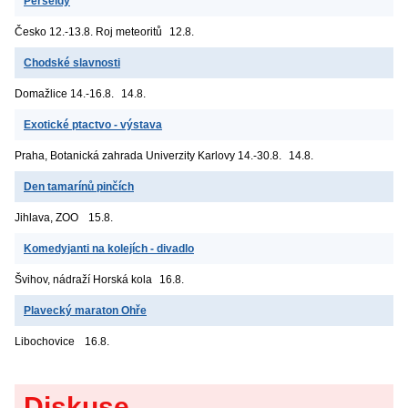
Perseidy
Česko
12.-13.8. Roj meteoritů
12.8.
Chodské slavnosti
Domažlice
14.-16.8.
14.8.
Exotické ptactvo - výstava
Praha, Botanická zahrada Univerzity Karlovy
14.-30.8.
14.8.
Den tamarínů pinčích
Jihlava, ZOO
15.8.
Komedyjanti na kolejích - divadlo
Švihov, nádraží
Horská kola
16.8.
Plavecký maraton Ohře
Libochovice
16.8.
Diskuse