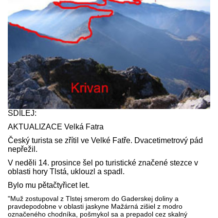
SDÍLEJ:
AKTUALIZACE Velká Fatra
Český turista se zřítil ve Velké Fatře. Dvacetimetrový pád
nepřežil.
V neděli 14. prosince šel po turistické značené stezce v
oblasti hory Tlstá, uklouzl a spadl.
Bylo mu pětačtyřicet let.
"Muž zostupoval z Tlstej smerom do Gaderskej doliny a
pravdepodobne v oblasti jaskyne Mažárná zišiel z modro
označeného chodníka, pošmykol sa a prepadol cez skalný