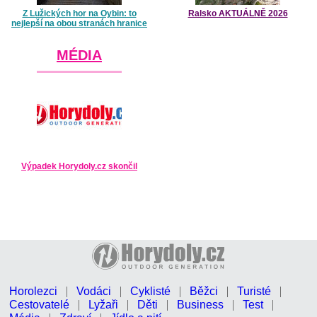
Z Lužických hor na Oybin: to
Ralsko AKTUÁLNĚ 2026
nejlepší na obou stranách hranice
MÉDIA
Výpadek Horydoly.cz skončil
Horolezci
Vodáci
Cyklisté
Běžci
Turisté
Cestovatelé
Lyžaři
Děti
Business
Test