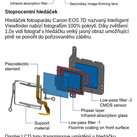
Stoprocentní hledáček
Hledáček fotoaparátu Canon EOS 7D nazvaný Intelligent
Viewfinder nabízí fotografům 100% pokrytí. Díky zvětšení
1,0x vidí fotograf v hledáčku velký jasný obraz umožňující
plně se ponořit do pořizovaného záběru.
Displej LCD typu transmissive umístěný v hledáčku