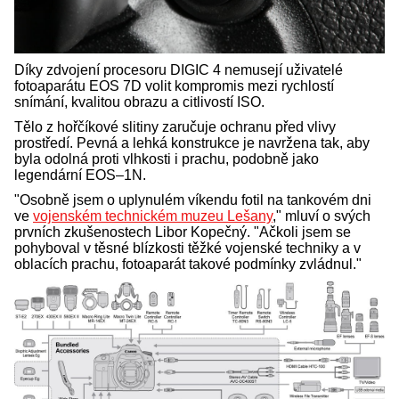
Díky zdvojení procesoru DIGIC 4 nemusejí uživatelé
fotoaparátu EOS 7D volit kompromis mezi rychlostí
snímání, kvalitou obrazu a citlivostí ISO.
Tělo z hořčíkové slitiny zaručuje ochranu před vlivy
prostředí. Pevná a lehká konstrukce je navržena tak, aby
byla odolná proti vlhkosti i prachu, podobně jako
legendární EOS–1N.
"Osobně jsem o uplynulém víkendu fotil na tankovém dni
ve
vojenském technickém muzeu Lešany
," mluví o svých
prvních zkušenostech Libor Kopečný. "Ačkoli jsem se
pohyboval v těsné blízkosti těžké vojenské techniky a v
oblacích prachu, fotoaparát takové podmínky zvládnul."