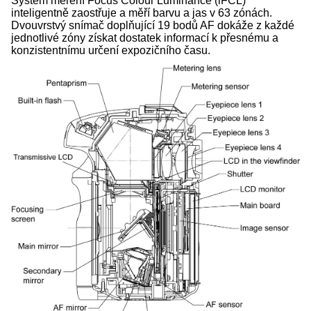
Systém měření Focus Colour Luminance (iFCL)
inteligentně zaostřuje a měří barvu a jas v 63 zónách.
Dvouvrstvý snímač doplňující 19 bodů AF dokáže z každé
jednotlivé zóny získat dostatek informací k přesnému a
konzistentnímu určení expozičního času.