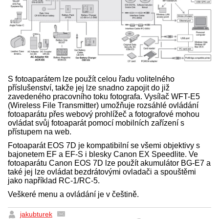
S fotoaparátem lze použít celou řadu volitelného
příslušenství, takže jej lze snadno zapojit do již
zavedeného pracovního toku fotografa. Vysílač WFT-E5
(Wireless File Transmitter) umožňuje rozsáhlé ovládání
fotoaparátu přes webový prohlížeč a fotografové mohou
ovládat svůj fotoaparát pomocí mobilních zařízení s
přístupem na web.
Fotoaparát EOS 7D je kompatibilní se všemi objektivy s
bajonetem EF a EF-S i blesky Canon EX Speedlite. Ve
fotoaparátu Canon EOS 7D lze použít akumulátor BG-E7 a
také jej lze ovládat bezdrátovými ovladači a spouštěmi
jako například RC-1/RC-5.
Veškeré menu a ovládání je v češtině.
jakubturek