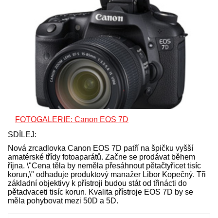
FOTOGALERIE: Canon EOS 7D
SDÍLEJ:
Nová zrcadlovka Canon EOS 7D patří na špičku vyšší
amatérské třídy fotoaparátů. Začne se prodávat během
října. \"Cena těla by neměla přesáhnout pětačtyřicet tisíc
korun,\" odhaduje produktový manažer Libor Kopečný. Tři
základní objektivy k přístroji budou stát od třinácti do
pětadvaceti tisíc korun. Kvalita přístroje EOS 7D by se
měla pohybovat mezi 50D a 5D.