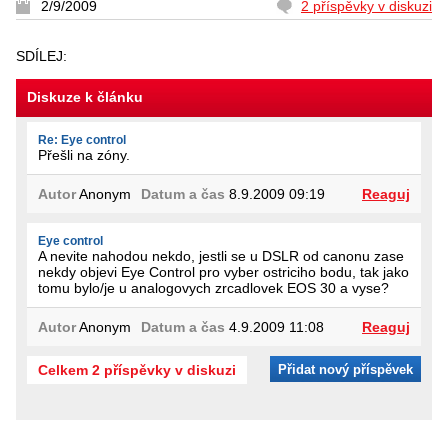
2/9/2009
2 příspěvky v diskuzi
SDÍLEJ:
Diskuze k článku
Re: Eye control
Přešli na zóny.
Autor
Anonym
Datum a čas
8.9.2009 09:19
Reaguj
Eye control
A nevite nahodou nekdo, jestli se u DSLR od canonu zase
nekdy objevi Eye Control pro vyber ostriciho bodu, tak jako
tomu bylo/je u analogovych zrcadlovek EOS 30 a vyse?
Autor
Anonym
Datum a čas
4.9.2009 11:08
Reaguj
Celkem 2 příspěvky v diskuzi
Přidat nový příspěvek