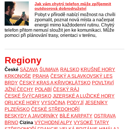
Jak vám chytrý telefon může zpříjemnit
outdoorová dobrodružství
Pobyt v přírodě nabízí možnost na chvíli
zpomalit, poznat nová místa a načerpat
energii mimo každodenní rutinu. Chytrý
telefon přitom nemusí sloužit jen ke komunikaci. Může
pomoci při plánování trasy, orientaci v terénu,
Regiony
České
SÁZAVA
ŠUMAVA
RALSKO
KRUŠNÉ HORY
KRKONOŠE
PRAHA
ČESKÝ A SLAVKOVSKÝ LES
BRDY
ČESKÝ KRAS A KŘIVOKLÁTSKO
POVLTAVÍ
JIŽNÍ ČECHY
POLABÍ
ČESKÝ RÁJ
ČESKÉ ŠVÝCARSKO
JIZERSKÉ A LUŽICKÉ HORY
ORLICKÉ HORY
VYSOČINA
PODYJÍ
JESENÍKY
PLZEŇSKO
ČESKÉ STŘEDOHOŘÍ
BESKYDY A JAVORNÍKY
BÍLÉ KARPATY
OSTRAVA
BRNO
Cizina
VÝCHODNÍ ALPY
VYSOKÉ TATRY