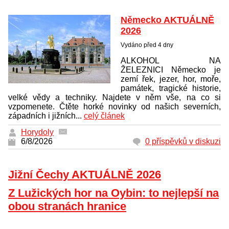
Německo AKTUÁLNĚ
2026
Vydáno před 4 dny
ALKOHOL NA
ŽELEZNICI Německo je
zemí řek, jezer, hor, moře,
památek, tragické historie,
velké vědy a techniky. Najdete v něm vše, na co si
vzpomenete. Čtěte horké novinky od našich severních,
západních i jižních...
celý článek
Horydoly
6/8/2026
0 příspěvků v diskuzi
Jižní Čechy AKTUÁLNĚ 2026
Z Lužických hor na Oybin: to nejlepší na
obou stranách hranice