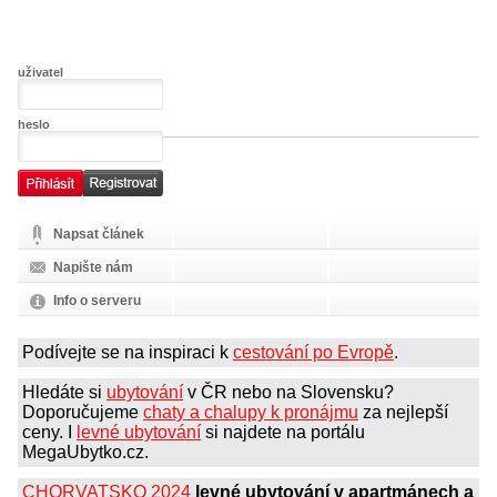
uživatel
heslo
Napsat článek
Napište nám
Info o serveru
Podívejte se na inspiraci k
cestování po Evropě
.
Hledáte si
ubytování
v ČR nebo na Slovensku?
Doporučujeme
chaty a chalupy k pronájmu
za nejlepší
ceny. I
levné ubytování
si najdete na portálu
MegaUbytko.cz.
CHORVATSKO 2024
levné ubytování v apartmánech a