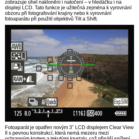
zobrazuje úhel naklonění i natočení – v hledáčku i na
displeji LCD. Tato funkce je užitečná zejména k vyrovnání
obzoru při fotografování krajiny nebo k vyrovnání
fotoaparátu při použití objektivů Tilt a Shift.
Fotoaparát je opatřen novým 3" LCD displejem Clear View
II s pevnou konstrukcí, která nemá mezeru mezi
ochranným krytem a tekutými krystaly, což přináší snížení