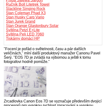
Přilba Salewa Sargon
Ručník Boll Litetrek Towel
Slackline Singing Rock
Stan Coleman Phad X3
Stan Husky Carp Vario
Stan Jurek Grand
Stan Orange Glastonbury Solar
Svítilna Petzl E+Lite
Svítilna Peli LED 7060
Tiskárny domácí HP
"Focení je pořád o světelnosti, času a pár dalších
veličinách," míní další produktový manažer Canonu Pavel
Šerý. "EOS 7D je zvládá na výbornou a ještě k tomu
fotografovi hodně pomůže."
Zrcadlovka Canon Eos 7D se vyznačuje především dvojicí
procesorů pro vysokou rychlost zpracování a vysokou