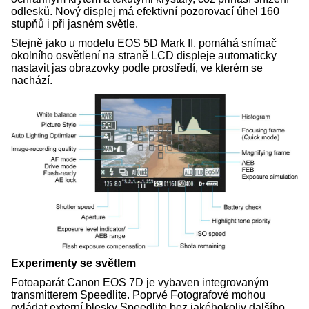
odlesků. Nový displej má efektivní pozorovací úhel 160
stupňů i při jasném světle.
Stejně jako u modelu EOS 5D Mark II, pomáhá snímač
okolního osvětlení na straně LCD displeje automaticky
nastavit jas obrazovky podle prostředí, ve kterém se
nachází.
Experimenty se světlem
Fotoaparát Canon EOS 7D je vybaven integrovaným
transmitterem Speedlite. Poprvé Fotografové mohou
ovládat externí blesky Speedlite bez jakéhokoliv dalšího