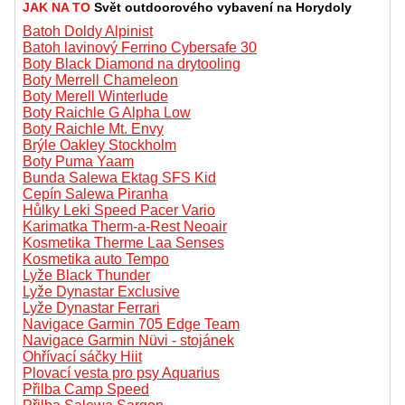
JAK NA TO
Svět outdoorového vybavení na Horydoly
Batoh Doldy Alpinist
Batoh lavinový Ferrino Cybersafe 30
Boty Black Diamond na drytooling
Boty Merrell Chameleon
Boty Merell Winterlude
Boty Raichle G Alpha Low
Boty Raichle Mt. Envy
Brýle Oakley Stockholm
Boty Puma Yaam
Bunda Salewa Ektag SFS Kid
Cepín Salewa Piranha
Hůlky Leki Speed Pacer Vario
Karimatka Therm-a-Rest Neoair
Kosmetika Therme Laa Senses
Kosmetika auto Tempo
Lyže Black Thunder
Lyže Dynastar Exclusive
Lyže Dynastar Ferrari
Navigace Garmin 705 Edge Team
Navigace Garmin Nüvi - stojánek
Ohřívací sáčky Hiit
Plovací vesta pro psy Aquarius
Přilba Camp Speed