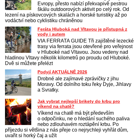
Evropy, přesto nabízí překvapivě pestrou
škálu outdoorových aktivit po celý rok. Od
lezení na pískovcových skalách a horské turistiky až po
vodáctví nebo cyklistiku chráněnou
Feráta Hluboká nad Vltavou je přístupná z
vody i autem
VIA FERRATA GUIDE Tři zajištěné lezecké
trasy via ferrata jsou otevřené pro veřejnost
v Hluboké nad Vltavou. Jsou vedeny nad
hladinou Vltavy několik kilometrů po proudu od Hluboké.
Dvě si můžete přelézt
Podyjí AKTUÁLNĚ 2026
Drobné ale zajímavé zprávičky z jihu
Moravy. Od dolního toku řeky Dyje, Jihlavy
a Svratky.
Jak vybrat nejlepší brikety do krbu pro
víkend na chatě?
Víkend na chatě má být především
o odpočinku, ne o hledání suchého paliva
nebo zdlouhavém roztápění krbu. Po
příjezdu si většina z nás přeje co nejrychleji vyhřát dům,
uvařit si horký čaj a užít