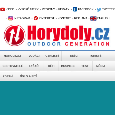
VIDEO
-
VYSOKÉ TATRY
-
REGIONY
-
FERÁTY
-
FACEBOOK
-
TWITTER
-
INSTAGRAM
-
PINTEREST
-
KONTAKT
-
REKLAMA
-
ENGLISH
HOROLEZCI
VODÁCI
CYKLISTÉ
BĚŽCI
TURISTÉ
CESTOVATELÉ
LYŽAŘI
DĚTI
BUSINESS
TEST
MÉDIA
ZDRAVÍ
JÍDLO A PITÍ