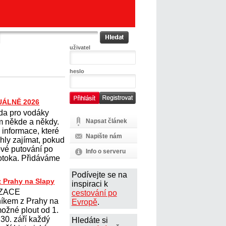
uživatel
heslo
UÁLNĚ 2026
a pro vodáky
m někde a někdy.
Napsat článek
 informace, které
Napište nám
hly zajímat, pokud
ové putování po
Info o serveru
potoka. Přidáváme
Podívejte se na
z Prahy na Slapy
inspiraci k
ZACE
cestování po
íkem z Prahy na
Evropě
.
možné plout od 1.
30. září každý
Hledáte si