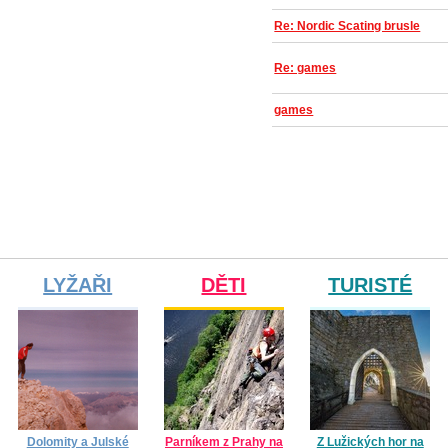
Re: Nordic Scating brusle
Re: games
games
LYŽAŘI
DĚTI
TURISTÉ
Dolomity a Julské
Parníkem z Prahy na
Z Lužických hor na