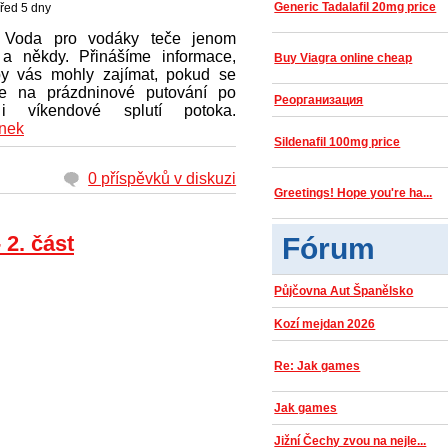
Generic Tadalafil 20mg price
řed 5 dny
Voda pro vodáky teče jenom
a někdy. Přinášíme informace,
Buy Viagra online cheap
by vás mohly zajímat, pokud se
te na prázdninové putování po
Реорганизация
i víkendové splutí potoka.
ánek
Sildenafil 100mg price
0 příspěvků v diskuzi
Greetings! Hope you're ha...
 2. část
Fórum
Půjčovna Aut Španělsko
Kozí mejdan 2026
Re: Jak games
Jak games
Jižní Čechy zvou na nejle...