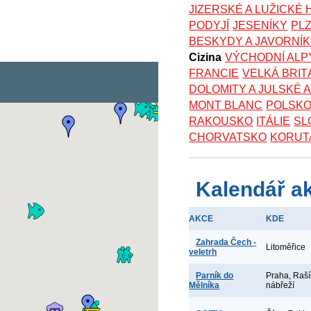
JIZERSKÉ A LUŽICKÉ
PODYJÍ
JESENÍKY
PL
BESKYDY A JAVORNÍ
Cizina
VÝCHODNÍ ALP
FRANCIE
VELKÁ BRIT
DOLOMITY A JULSKÉ 
MONT BLANC
POLSK
RAKOUSKO
ITÁLIE
SL
CHORVATSKO
KORUT
Kalendář a
AKCE
KDE
Zahrada Čech -
Litoměřice
veletrh
Parník do
Praha, Raš
Mělníka
nábřeží