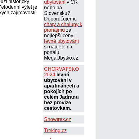
uží historický
ubytování
v ČR
Celodenní výlet je
nebo na
ckých zajímavostí.
Slovensku?
Doporučujeme
chaty a chalupy k
pronájmu
za
nejlepší ceny. I
levné ubytování
si najdete na
portálu
MegaUbytko.cz.
CHORVATSKO
2024
levné
ubytování v
apartmánech a
pokojích po
celém Jadranu
bez provize
cestovkám.
Snowtrex.cz
Treking.cz