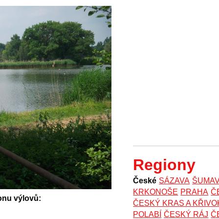
Regiony
České
SÁZAVA
ŠUMA
KRKONOŠE
PRAHA
Č
onu výlovů:
ČESKÝ KRAS A KŘIV
POLABÍ
ČESKÝ RÁJ
Č