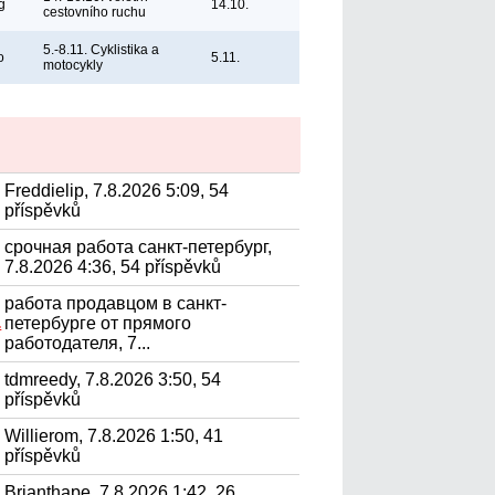
g
14.10.
cestovního ruchu
5.-8.11. Cyklistika a
o
5.11.
motocykly
Freddielip, 7.8.2026 5:09, 54
příspěvků
срочная работа санкт-петербург,
7.8.2026 4:36, 54 příspěvků
работа продавцом в санкт-
петербурге от прямого
.
работодателя, 7...
tdmreedy, 7.8.2026 3:50, 54
příspěvků
Willierom, 7.8.2026 1:50, 41
příspěvků
Brianthape, 7.8.2026 1:42, 26