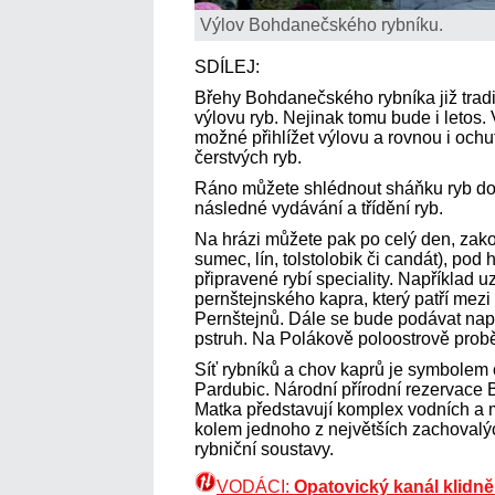
Výlov Bohdanečského rybníku.
SDÍLEJ:
Břehy Bohdanečského rybníka již tradičně
výlovu ryb. Nejinak tomu bude i letos.
možné přihlížet výlovu a rovnou i och
čerstvých ryb.
Ráno můžete shlédnout sháňku ryb do l
následné vydávání a třídění ryb.
Na hrázi můžete pak po celý den, zakoup
sumec, lín, tolstolobik či candát), pod 
připravené rybí speciality. Například 
pernštejnského kapra, který patří mezi
Pernštejnů. Dále se bude podávat např
pstruh. Na Polákově poloostrově pro
Síť rybníků a chov kaprů je symbolem
Pardubic. Národní přírodní rezervace 
Matka představují komplex vodních a 
kolem jednoho z největších zachovalý
rybniční soustavy.
VODÁCI:
Opatovický kanál klidně