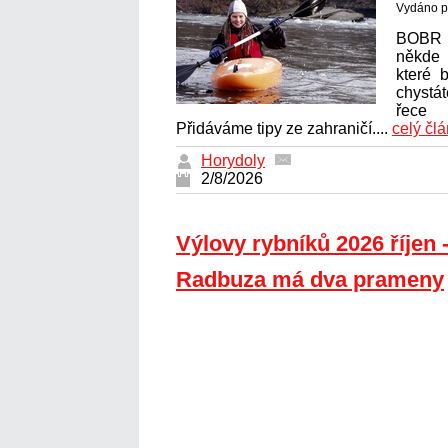
Vydáno p
BOBR 
někde 
které 
chystá
řece 
Přidáváme tipy ze zahraničí....
celý čl
Horydoly
2/8/2026
Výlovy rybníků 2026 říjen -
Radbuza má dva prameny