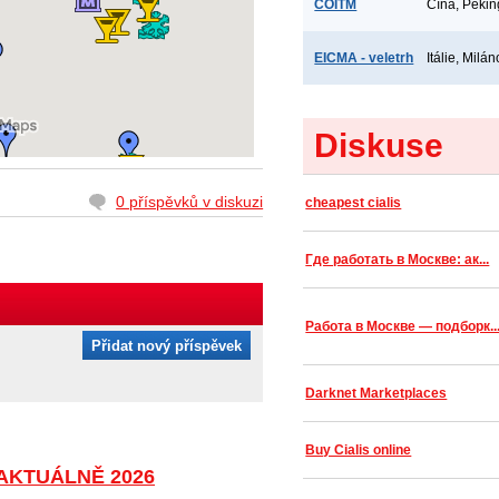
COITM
Čína, Pekin
EICMA - veletrh
Itálie, Milán
Diskuse
0 příspěvků v diskuzi
cheapest cialis
Где работать в Москве: ак...
Работа в Москве — подборк..
Přidat nový příspěvek
Darknet Marketplaces
Buy Cialis online
 AKTUÁLNĚ 2026