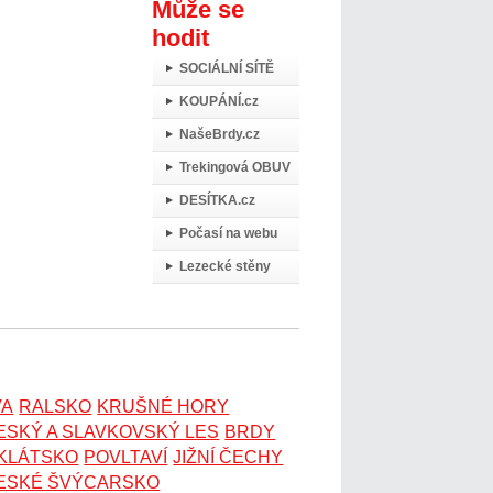
Může se
hodit
SOCIÁLNÍ SÍTĚ
KOUPÁNÍ.cz
NašeBrdy.cz
Trekingová OBUV
DESÍTKA.cz
Počasí na webu
Lezecké stěny
VA
RALSKO
KRUŠNÉ HORY
ESKÝ A SLAVKOVSKÝ LES
BRDY
OKLÁTSKO
POVLTAVÍ
JIŽNÍ ČECHY
ESKÉ ŠVÝCARSKO