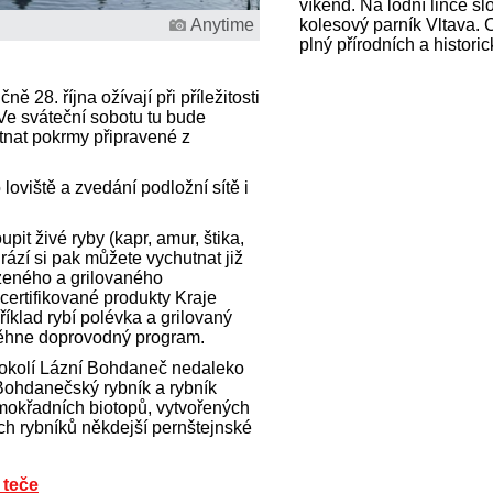
víkend. Na lodní lince slo
Anytime
kolesový parník Vltava. 
plný přírodních a histori
 28. října ožívají při příležitosti
 Ve sváteční sobotu tu bude
utnat pokrmy připravené z
oviště a zvedání podložní sítě i
it živé ryby (kapr, amur, štika,
hrází si pak můžete vychutnat již
uzeného a grilovaného
 certifikované produkty Kraje
íklad rybí polévka a grilovaný
běhne doprovodný program.
 okolí Lázní Bohdaneč nedaleko
Bohdanečský rybník a rybník
mokřadních biotopů, vytvořených
ch rybníků někdejší pernštejnské
 teče