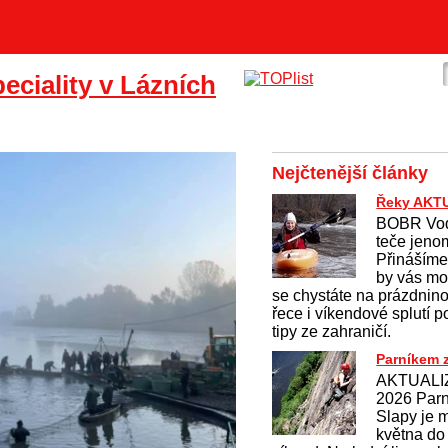
peciality v Lázních
Nejčtenější články
Řeky AKT
BOBR Vod
teče jeno
Přinášíme
by vás mo
se chystáte na prázdnin
řece i víkendové splutí 
tipy ze zahraničí.
Parníkem 
AKTUALI
2026 Parn
Slapy je 
května do 