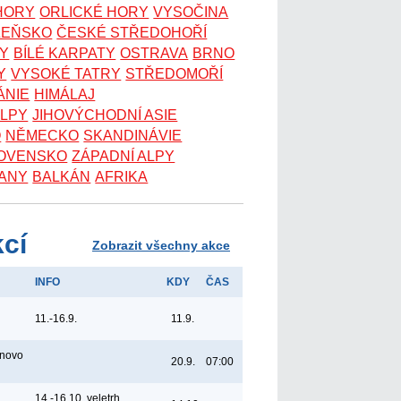
 HORY
ORLICKÉ HORY
VYSOČINA
ZEŇSKO
ČESKÉ STŘEDOHOŘÍ
KY
BÍLÉ KARPATY
OSTRAVA
BRNO
Y
VYSOKÉ TATRY
STŘEDOMOŘÍ
ÁNIE
HIMÁLAJ
ALPY
JIHOVÝCHODNÍ ASIE
O
NĚMECKO
SKANDINÁVIE
OVENSKO
ZÁPADNÍ ALPY
ANY
BALKÁN
AFRIKA
kcí
Zobrazit všechny akce
INFO
KDY
ČAS
11.-16.9.
11.9.
ínovo
20.9.
07:00
14.-16.10. veletrh