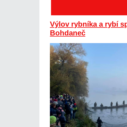
Výlov rybníka a rybí s
Bohdaneč