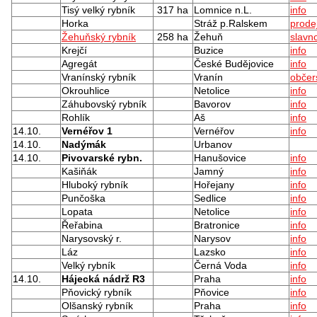
Tisý velký rybník
317 ha
Lomnice n.L.
info
Horka
Stráž p.Ralskem
prode
Žehuňský rybník
258 ha
Žehuň
slavno
Krejčí
Buzice
info
Agregát
České Budějovice
info
Vranínský rybník
Vranín
občer
Okrouhlice
Netolice
info
Záhubovský rybník
Bavorov
info
Rohlík
Aš
info
14.10.
Vernéřov 1
Vernéřov
info
14.10.
Nadýmák
Urbanov
14.10.
Pivovarské rybn.
Hanušovice
info
Kašiňák
Jamný
info
Hluboký rybník
Hořejany
info
Punčoška
Sedlice
info
Lopata
Netolice
info
Řeřabina
Bratronice
info
Narysovský r.
Narysov
info
Láz
Lazsko
info
Velký rybník
Černá Voda
info
14.10.
Hájecká nádrž R3
Praha
info
Pňovický rybník
Pňovice
info
Olšanský rybník
Praha
info