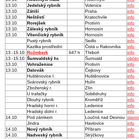
13.10.
Jedelský rybník
Volenice
info
13.10.
Zátiší
Praha
info
13.10.
Neštěstí
Kratochvíle
info
13.10.
Rorejšek
Protivín
info
13.10.
Záleský rybník
Hornosín
info
13.10.
Vítenčický rybník
Hornosín
info
Pustý rybník
Sedlo
info
Kazilka prostřední
Čistá u Rakovníka
info
13.-15.10.
Rožmberk
647 h
Třeboň
info
13.-15.10.
Šumvaldský hr.
Šumvald
občer
13.10.
Vohraženice
Protivín
info
13.10.
Dalovák
Čejkovy
info
Huštěnovice I.
Huštěnovice
info
Svárovský rybník
Hulín
info
Zboženský r.
Zlín
info
U trafačky
Sobědruhy
info
Dlouhý rybník
Kroměříž
info
Hradský horní r.
Ledenice
info
Hradský dolní r.
Ledenice
info
14.10.
Pod zámkem
Loučná nad Desnou
slavno
Jindra
Havlovice
info
14.10.
Nový rybník
Příbram
info
14.10.
Nadveský rybník
Strýčkovy
info