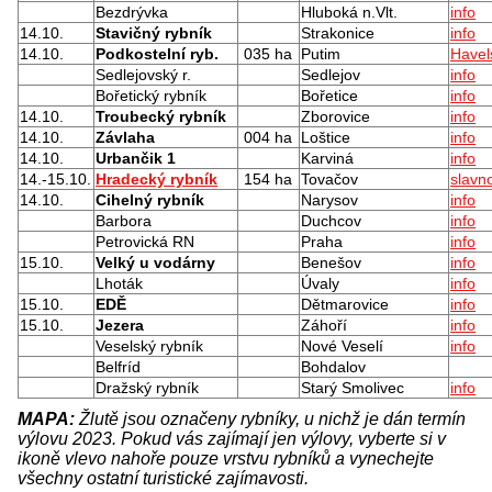
Bezdrývka
Hluboká n.Vlt.
info
14.10.
Stavičný rybník
Strakonice
info
14.10.
Podkostelní ryb.
035 ha
Putim
Havel
Sedlejovský r.
Sedlejov
info
Bořetický rybník
Bořetice
info
14.10.
Troubecký rybník
Zborovice
info
14.10.
Závlaha
004 ha
Loštice
info
14.10.
Urbančik 1
Karviná
info
14.-15.10.
Hradecký rybník
154 ha
Tovačov
slavno
14.10.
Cihelný rybník
Narysov
info
Barbora
Duchcov
info
Petrovická RN
Praha
info
15.10.
Velký u vodárny
Benešov
info
Lhoták
Úvaly
info
15.10.
EDĚ
Dětmarovice
info
15.10.
Jezera
Záhoří
info
Veselský rybník
Nové Veselí
info
Belfríd
Bohdalov
Dražský rybník
Starý Smolivec
info
MAPA:
Žlutě jsou označeny rybníky, u nichž je dán termín
výlovu 2023. Pokud vás zajímají jen výlovy, vyberte si v
ikoně vlevo nahoře pouze vrstvu rybníků a vynechejte
všechny ostatní turistické zajímavosti.