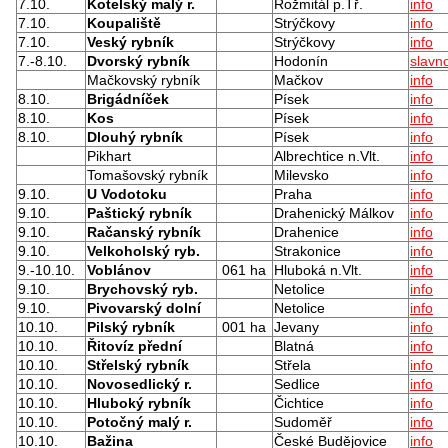
7.10.
Kotelský malý r.
Rožmitál p.Tř.
info
7.10.
Koupaliště
Strýčkovy
info
7.10.
Veský rybník
Strýčkovy
info
7.-8.10.
Dvorský rybník
Hodonín
slavno
Mačkovský rybník
Mačkov
info
8.10.
Brigádníček
Písek
info
8.10.
Kos
Písek
info
8.10.
Dlouhý rybník
Písek
info
Pikhart
Albrechtice n.Vlt.
info
Tomašovský rybník
Milevsko
info
9.10.
U Vodotoku
Praha
info
9.10.
Paštický rybník
Drahenický Málkov
info
9.10.
Račanský rybník
Drahenice
info
9.10.
Velkoholský ryb.
Strakonice
info
9.-10.10.
Voblánov
061 ha
Hluboká n.Vlt.
info
9.10.
Brychovský ryb.
Netolice
info
9.10.
Pivovarský dolní
Netolice
info
10.10.
Pilský rybník
001 ha
Jevany
info
10.10.
Řitovíz přední
Blatná
info
10.10.
Střelský rybník
Střela
info
10.10.
Novosedlický r.
Sedlice
info
10.10.
Hluboký rybník
Čichtice
info
10.10.
Potočný malý r.
Sudoměř
info
10.10.
Bažina
České Budějovice
info