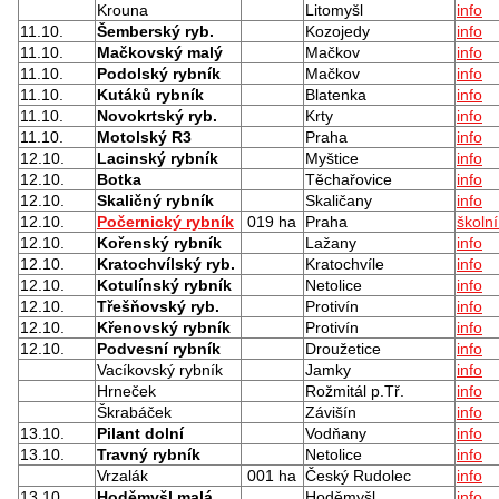
Krouna
Litomyšl
info
11.10.
Šemberský ryb.
Kozojedy
info
11.10.
Mačkovský malý
Mačkov
info
11.10.
Podolský rybník
Mačkov
info
11.10.
Kutáků rybník
Blatenka
info
11.10.
Novokrtský ryb.
Krty
info
11.10.
Motolský R3
Praha
info
12.10.
Lacinský rybník
Myštice
info
12.10.
Botka
Těchařovice
info
12.10.
Skaličný rybník
Skaličany
info
12.10.
Počernický rybník
019 ha
Praha
školn
12.10.
Kořenský rybník
Lažany
info
12.10.
Kratochvílský ryb.
Kratochvíle
info
12.10.
Kotulínský rybník
Netolice
info
12.10.
Třešňovský ryb.
Protivín
info
12.10.
Křenovský rybník
Protivín
info
12.10.
Podvesní rybník
Droužetice
info
Vacíkovský rybník
Jamky
info
Hrneček
Rožmitál p.Tř.
info
Škrabáček
Závišín
info
13.10.
Pilant dolní
Vodňany
info
13.10.
Travný rybník
Netolice
info
Vrzalák
001 ha
Český Rudolec
info
13.10.
Hoděmyšl malá
Hoděmyšl
info