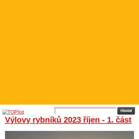
Výlovy rybníků 2023 říjen - 1. část