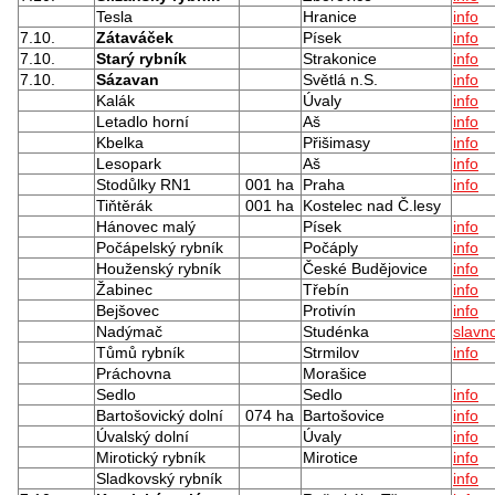
Tesla
Hranice
info
7.10.
Zátaváček
Písek
info
7.10.
Starý rybník
Strakonice
info
7.10.
Sázavan
Světlá n.S.
info
Kalák
Úvaly
info
Letadlo horní
Aš
info
Kbelka
Přišimasy
info
Lesopark
Aš
info
Stodůlky RN1
001 ha
Praha
info
Tiňtěrák
001 ha
Kostelec nad Č.lesy
Hánovec malý
Písek
info
Počápelský rybník
Počáply
info
Houženský rybník
České Budějovice
info
Žabinec
Třebín
info
Bejšovec
Protivín
info
Nadýmač
Studénka
slavno
Tůmů rybník
Strmilov
info
Práchovna
Morašice
Sedlo
Sedlo
info
Bartošovický dolní
074 ha
Bartošovice
info
Úvalský dolní
Úvaly
info
Mirotický rybník
Mirotice
info
Sladkovský rybník
info