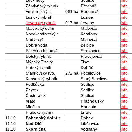
Lusk nový
Sedlice
info
Zámlyňský rybník
Předmíř
info
Velkorojický r.
061 ha
Radomyšl
info
Lužický rybník
Lužice
info
Jevanský rybník
017 ha
Jevany
info
Malovický dolní
Malovice
info
Novokestřanský r.
Kestřany
info
Nadýmač
Malovice
info
Dobrá voda
Bělčice
info
Pálenina hluboká
Strakonice
info
Dětský rybník
Pracejovice
info
Mýnský Tisový
Tisov
info
Huťský rybník
Dobříš
info
Staňkovský ryb.
272 ha
Kocelovice
info
Konšelský rybník
Starý Smolivec
info
Podkůvka
Sedlice
info
Zbytek
Sedlice
info
Častorálek
Sedlice
info
Vráto
Hracholusky
info
Mlačina
Honosín
info
Hluboký rybník
Lnáře
info
11.10.
Bahenský dolní r.
Dobev
info
11.10.
Nad Olší
Libějovice
info
11.10.
Škornička
Vodňany
info