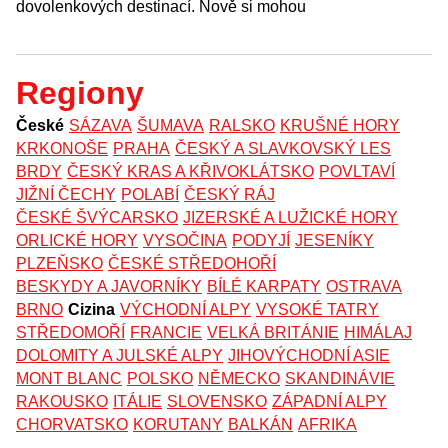
dovolenkových destinací. Nově si mohou
Regiony
České
SÁZAVA
ŠUMAVA
RALSKO
KRUŠNÉ HORY
KRKONOŠE
PRAHA
ČESKÝ A SLAVKOVSKÝ LES
BRDY
ČESKÝ KRAS A KŘIVOKLÁTSKO
POVLTAVÍ
JIŽNÍ ČECHY
POLABÍ
ČESKÝ RÁJ
ČESKÉ ŠVÝCARSKO
JIZERSKÉ A LUŽICKÉ HORY
ORLICKÉ HORY
VYSOČINA
PODYJÍ
JESENÍKY
PLZEŇSKO
ČESKÉ STŘEDOHOŘÍ
BESKYDY A JAVORNÍKY
BÍLÉ KARPATY
OSTRAVA
BRNO
Cizina
VÝCHODNÍ ALPY
VYSOKÉ TATRY
STŘEDOMOŘÍ
FRANCIE
VELKÁ BRITÁNIE
HIMÁLAJ
DOLOMITY A JULSKÉ ALPY
JIHOVÝCHODNÍ ASIE
MONT BLANC
POLSKO
NĚMECKO
SKANDINÁVIE
RAKOUSKO
ITÁLIE
SLOVENSKO
ZÁPADNÍ ALPY
CHORVATSKO
KORUTANY
BALKÁN
AFRIKA