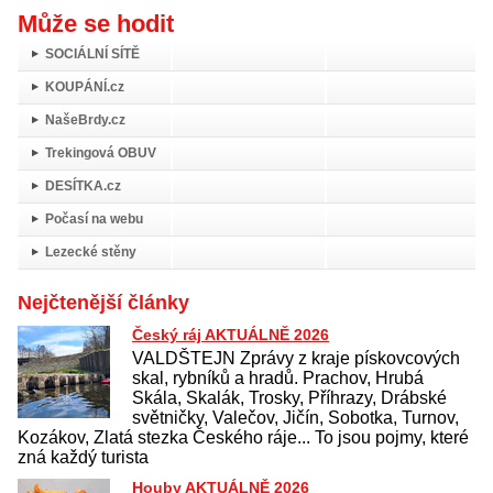
Může se hodit
SOCIÁLNÍ SÍTĚ
KOUPÁNÍ.cz
NašeBrdy.cz
Trekingová OBUV
DESÍTKA.cz
Počasí na webu
Lezecké stěny
Nejčtenější články
Český ráj AKTUÁLNĚ 2026
VALDŠTEJN Zprávy z kraje pískovcových
skal, rybníků a hradů. Prachov, Hrubá
Skála, Skalák, Trosky, Příhrazy, Drábské
světničky, Valečov, Jičín, Sobotka, Turnov,
Kozákov, Zlatá stezka Českého ráje... To jsou pojmy, které
zná každý turista
Houby AKTUÁLNĚ 2026