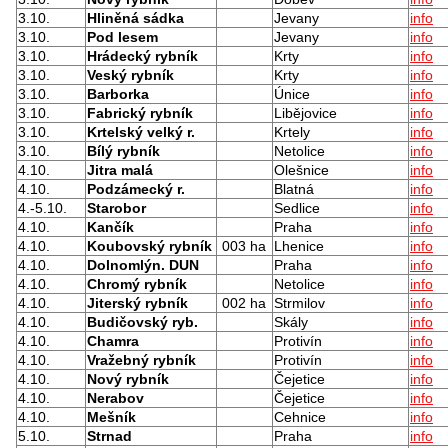
3.10.
Hliněná sádka
Jevany
info
3.10.
Pod lesem
Jevany
info
3.10.
Hrádecký rybník
Krty
info
3.10.
Veský rybník
Krty
info
3.10.
Barborka
Únice
info
3.10.
Fabrický rybník
Libějovice
info
3.10.
Krtelský velký r.
Krtely
info
3.10.
Bílý rybník
Netolice
info
4.10.
Jitra malá
Olešnice
info
4.10.
Podzámecký r.
Blatná
info
4.-5.10.
Starobor
Sedlice
info
4.10.
Kančík
Praha
info
4.10.
Koubovský rybník
003 ha
Lhenice
info
4.10.
Dolnomlýn. DUN
Praha
info
4.10.
Chromý rybník
Netolice
info
4.10.
Jiterský rybník
002 ha
Strmilov
info
4.10.
Budičovský ryb.
Skály
info
4.10.
Chamra
Protivín
info
4.10.
Vražebný rybník
Protivín
info
4.10.
Nový rybník
Čejetice
info
4.10.
Nerabov
Čejetice
info
4.10.
Mešník
Cehnice
info
5.10.
Strnad
Praha
info