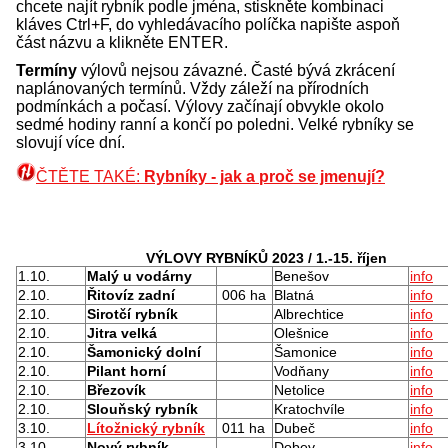
chcete najít rybník podle jména, stiskněte kombinaci
kláves Ctrl+F, do vyhledávacího políčka napište aspoň
část názvu a klikněte ENTER.
Termíny
výlovů nejsou závazné. Časté bývá zkrácení
naplánovaných termínů. Vždy záleží na přírodních
podmínkách a počasí. Výlovy začínají obvykle okolo
sedmé hodiny ranní a končí po poledni. Velké rybníky se
slovují více dní.
ČTĚTE TAKÉ:
Rybníky - jak a proč se jmenují?
VÝLOVY RYBNÍKŮ 2023 / 1.-15. říjen
1.10.
Malý u vodárny
Benešov
info
2.10.
Řitovíz zadní
006 ha
Blatná
info
2.10.
Sirotčí rybník
Albrechtice
info
2.10.
Jitra velká
Olešnice
info
2.10.
Šamonický dolní
Šamonice
info
2.10.
Pilant horní
Vodňany
info
2.10.
Březovík
Netolice
info
2.10.
Slouňský rybník
Kratochvíle
info
3.10.
Lítožnický rybník
011 ha
Dubeč
info
3.10.
Nový rybník
Dobev
info