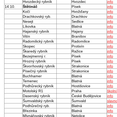
Hvozdecký rybník
Hvozdec
info
14.10.
Štětináč
Písek
info
Kočí
Hvožďany
info
Drachkovský ryb.
Drachkov
info
Nesejt
Sedlice
info
Líkovka
Blatná
info
Hajanský rybník
Hajany
info
Vitín
Branišov
info
Radomilický rybník
Radomilice
info
Skopec
Protivín
info
Škaredý rybník
Ražice
info
Bezejmenný r.
Písek
info
Hrozný rybník
Písek
info
Škvorňovský rybník
Strakonice
info
Písečný rybník
Strakonice
info
Buchhamer
Blatná
info
Temenec
Blatná
info
Podhůrecký rybník
Hostišovice
info
Motolský R1
Praha
školn
Dasenský rybník
České Budějovice
info
Šumvaldský rybník
Šumvald
slavno
Podhůrečný ryb.
Blatná
info
Březinka
Blatná
info
Mlynářovský rybník
Netolice
info