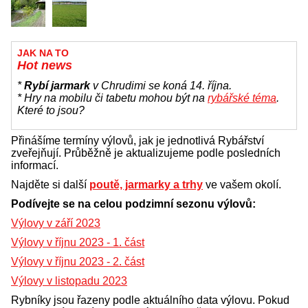
JAK NA TO
Hot news
*
Rybí jarmark
v Chrudimi se koná 14. října.
* Hry na mobilu či tabetu mohou být na
rybářské téma
.
Které to jsou?
Přinášíme termíny výlovů, jak je jednotlivá Rybářství
zveřejňují. Průběžně je aktualizujeme podle posledních
informací.
Najděte si další
poutě, jarmarky a trhy
ve vašem okolí.
Podívejte se na celou podzimní sezonu výlovů:
Výlovy v září 2023
Výlovy v říjnu 2023 - 1. část
Výlovy v říjnu 2023 - 2. část
Výlovy v listopadu 2023
Rybníky jsou řazeny podle aktuálního data výlovu. Pokud