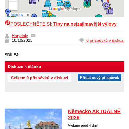
POSLECHNĚTE SI:
Tipy na nejzajímavější výlovy
Horydoly
10/10/2023
0 příspěvků v diskuzi
SDÍLEJ:
Diskuze k článku
Celkem 0 příspěvků v diskuzi
Přidat nový příspěvek
Německo AKTUÁLNĚ
2026
Vydáno před 4 dny