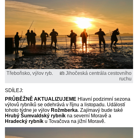
Třeboňsko, výlov ryb.
Jihočeská centrála cestovního
ruchu
SDÍLEJ:
PRŮBĚŽNĚ AKTUALIZUJEME
Hlavní podzimní sezona
výlovů rybníků se odehrává v říjnu a listopadu. Událostí
tohoto týdne je výlov
Rožmberka
. Zajímavý bude také
Hrubý Šumvaldský rybník
na severní Moravě a
Hradecký rybník
u Tovačova na jižní Moravě.