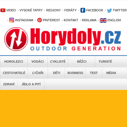
VIDEO
-
VYSOKÉ TATRY
-
REGIONY
-
FERÁTY
-
FACEBOOK
-
TWITTER
-
INSTAGRAM
-
PINTEREST
-
KONTAKT
-
REKLAMA
-
ENGLISH
HOROLEZCI
VODÁCI
CYKLISTÉ
BĚŽCI
TURISTÉ
CESTOVATELÉ
LYŽAŘI
DĚTI
BUSINESS
TEST
MÉDIA
ZDRAVÍ
JÍDLO A PITÍ