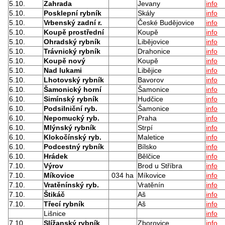
5.10.
Zahrada
Jevany
info
5.10.
Posklepní rybník
Skály
info
5.10.
Vrbenský zadní r.
České Budějovice
info
5.10.
Koupě prostřední
Koupě
info
5.10.
Ohradský rybník
Libějovice
info
5.10.
Trávnický rybník
Drahonice
info
5.10.
Koupě nový
Koupě
info
5.10.
Nad lukami
Libějice
info
5.10.
Lhotovský rybník
Bavorov
info
6.10.
Šamonický horní
Šamonice
info
6.10.
Simínský rybník
Hudčice
info
6.10.
Podsilniční ryb.
Šamonice
info
6.10.
Nepomucký ryb.
Praha
info
6.10.
Mlýnský rybník
Strpí
info
6.10.
Klokočínský ryb.
Maletice
info
6.10.
Podcestný rybník
Bílsko
info
6.10.
Hrádek
Bělčice
info
7.10.
Výrov
Brod u Stříbra
info
7.10.
Míkovice
034 ha
Míkovice
info
7.10.
Vratěnínský ryb.
Vratěnín
info
7.10.
Štikáč
Aš
info
7.10.
Třecí rybník
Aš
info
Lišnice
info
7.10.
Slížanský rybník
Zborovice
info