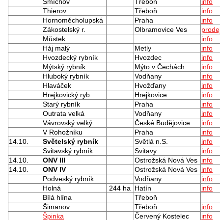
Smíchov
Třeboň
info
Thierov
Třeboň
info
Hornoměcholupská
Praha
info
Zákostelský r.
Olbramovice Ves
prode
Můstek
info
Háj malý
Metly
info
Hvozdecký rybník
Hvozdec
info
Mýtský rybník
Mýto v Čechách
info
Hluboký rybník
Vodňany
info
Hlaváček
Hvožďany
info
Hrejkovický ryb.
Hrejkovice
info
Starý rybník
Praha
info
Outrata velká
Vodňany
info
Vávrovský velký
České Budějovice
info
V Rohožníku
Praha
info
14.10.
Světelský rybník
Světlá n.S.
info
Svitavský rybník
Svitavy
info
14.10.
ONV III
Ostrožská Nová Ves
info
14.10.
ONV IV
Ostrožská Nová Ves
info
Podveský rybník
Vodňany
info
Holná
244 ha
Hatín
info
Bílá hlína
Třeboň
Šimanov
Třeboň
info
Špinka
Červený Kostelec
info