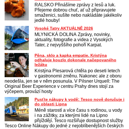
RALSKO Přinášíme zprávy z lesů a luk.
Přejeme dobrou chuť, ať už připravujete
smaženici, sušíte nebo nakládáte jakékoliv
jedlé houby!
Vysoké Tatry AKTUÁLNĚ 2026
MLYNICKÁ DOLINA Zprávy, novinky,
aktuality, fotografie a videa z Vysokých
Tater, z nejvyššího pohoří Karpat.
Pěna, sklo a kapka empatie. Kristýna
odhaluje kouzlo dokonale načepovaného
ležáku
Kristýna Plesarová chtěla po deseti letech
v gastronomii změnu. Nakonec ale z oboru
neodešla, jen se v něm posunula. V Pilsner Urquell: The
Original Beer Experience v centru Prahy dnes stojí za
výčepem, provází hosty
Pusťte nákupy k vodě: Tesco nově doručuje i
do oblasti Lipna
Méně starostí a více času s rodinou, u vody
i na zážitky, za kterými lidé na Lipno
přijíždějí. Tesco rozšiřuje dostupnost služby
Tesco Online Nákupy do jedné z nejoblíbenějších českých