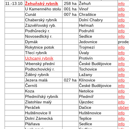
11.-13.10.
Žehuňský rybník
258 ha
Žehuň
info
U Kamenného stolu
001 ha
Vinoř
info
Cunát
007 ha
Chraštice
info
Chaberský rybník
Dolní Chabry
info
Zázvěřovský ryb.
Heřmaň
info
Podhůrecký r.
Podruhlí
info
Novosedlický r.
Sedlice
info
Dymák
Jedovnice
prode
Rokytnice potok
Trojmezí
info
Třecí rybník
Úvaly
info
Uchcaný rybník
Protivín
info
Vrbenský přední
České Budějovice
info
Podtochovický r.
Tochovice
info
Žděný rybník
Lažany
info
Jezera malá
027 ha
Klínovice
info
Černíš
České Budějovice
info
Koza
Netolice
info
Předmířský rybník
Předmíř
info
Zlatohlav malý
Újezdec
info
Peráček
Dačice
občer
Huštěnovice II
Huštěnovice
info
Dolní Zámecká
Teplice
info
Pláňava
Sedlice
info