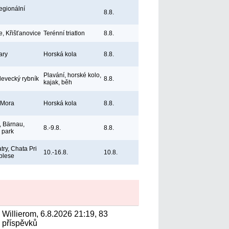
egionální
8.8.
e, Křišťanovice
Terénní triatlon
8.8.
ary
Horská kola
8.8.
Plavání, horské kolo,
levecký rybník
8.8.
kajak, běh
 Mora
Horská kola
8.8.
 Bärnau,
8.-9.8.
8.8.
ý park
try, Chata Pri
10.-16.8.
10.8.
plese
Willierom, 6.8.2026 21:19, 83
příspěvků