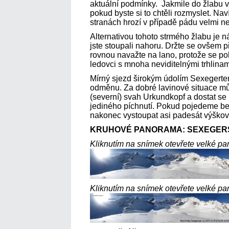
aktuální podmínky. Jakmile do žlabu vj
pokud byste si to chtěli rozmyslet. Na
stranách hrozí v případě pádu velmi n
Alternativou tohoto strmého žlabu je n
jste stoupali nahoru. Držte se ovšem 
rovnou navažte na lano, protože se p
ledovci s mnoha neviditelnými trhlina
Mírný sjezd širokým údolím Sexegerte
odměnu. Za dobré lavinové situace mů
(severní) svah Urkundkopf a dostat s
jediného píchnutí. Pokud pojedeme b
nakonec vystoupat asi padesát výškov
KRUHOVÉ PANORAMA: SEXEGER
Kliknutím na snímek otevřete velké p
Kliknutím na snímek otevřete velké p