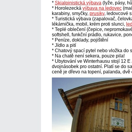
*
Skialpinistická výbava
(lyže, pásy, hů
* Horolezecká
výbava na ledovec
(mačk
karabiny, smyčky,
prusiky
, ledovcové 
* Turistická výbava (zapalovač, čelo
lékárnička, mobil, krém proti slunci,
le
* Teplé oblečení (čepice, nepromokavé
softshell, funkční prádlo, rukavice, po
* Peníze, doklady, pojištění
* Jídlo a pití
* Chatový spací pytel nebo vložka do 
* Na chatě není sekera, pouze pila!
* Ubytování ve Winterhausu stojí 12 E 
dvojnásobek pro ostatní. Platí se do s
ceně je dřevo na topení, palanda, dvě