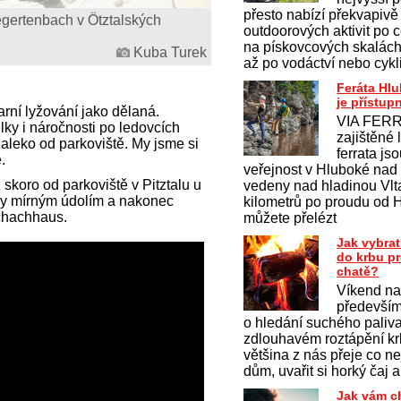
přesto nabízí překvapivě
egertenbach v Ötztalských
outdoorových aktivit po c
na pískovcových skalách 
Kuba Turek
až po vodáctví nebo cykl
Feráta Hl
je přístup
rní lyžování jako dělaná.
VIA FERR
lky i náročnosti po ledovcích
zajištěné 
daleko od parkoviště. My jsme si
ferrata js
.
veřejnost v Hluboké nad
 skoro od parkoviště v Pitztalu u
vedeny nad hladinou Vlt
iny mírným údolím a nakonec
kilometrů po proudu od 
schachhaus.
můžete přelézt
Jak vybrat
do krbu p
chatě?
Víkend na
především
o hledání suchého paliv
zdlouhavém roztápění krb
většina z nás přeje co ne
dům, uvařit si horký čaj a
Jak vám c