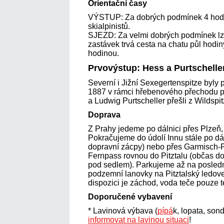
Orientační časy
VÝSTUP: Za dobrých podmínek 4 hodin
skialpinistů.
SJEZD: Za velmi dobrých podmínek lze 
zastávek trvá cesta na chatu půl hodiny
hodinou.
Prvovýstup: Hess a Purtschelle
Severní i Jižní Sexegertenspitze byly
1887 v rámci hřebenového přechodu 
a Ludwig Purtscheller přešli z Wildspi
Doprava
Z Prahy jedeme po dálnici přes Plzeň
Pokračujeme do údolí Innu stále po dál
dopravní zácpy) nebo přes Garmisch-P
Fernpass rovnou do Pitztalu (občas d
pod sedlem). Parkujeme až na posledn
podzemní lanovky na Pitztalský ledov
dispozici je záchod, voda teče pouze t
Doporučené vybavení
* Lavinová výbava (
pípá
k, lopata, so
informovat na lavinou situaci
!