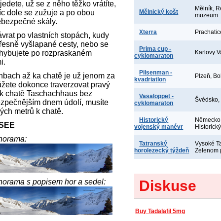
edete, už se z něho těžko vrátíte,
Mělník, R
víc dole se zužuje a po obou
Mělnický košt
muzeum
ebezpečné skály.
Xterra
Prachatic
ávrat po vlastních stopách, kudy
přesně vyšlapané cesty, nebo se
Prima cup -
ohybujete po rozpraskaném
Karlovy V
cyklomaraton
mi.
Pilsenman -
nbach až ka chatě je už jenom za
Plzeň, Bo
kvadriatlon
žete dokonce traverzovat pravý
e k chatě Taschachhaus bez
Vasaloppet -
Švédsko,
ezpečnějším dnem údolí, musíte
cyklomaraton
ých metrů k chatě.
Historický
Německo,
SEE
vojenský manévr
Historick
anorama:
Tatranský
Vysoké Ta
horolezecký týždeň
Zelenom 
anorama s popisem hor a sedel:
Diskuse
Buy Tadalafil 5mg