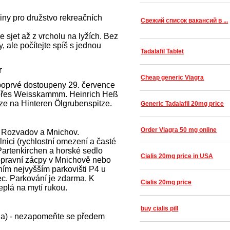
y pro družstvo rekreačních
Свежий список вакансий в ...
sjet až z vrcholu na lyžích. Bez
, ale počítejte spíš s jednou
Tadalafil Tablet
r
Cheap generic Viagra
 poprvé dostoupeny 29. července
přes Weisskammm. Heinrich Heß
tze na Hinteren Ölgrubenspitze.
Generic Tadalafil 20mg price
Order Viagra 50 mg online
, Rozvadov a Mnichov.
nici (rychlostní omezení a časté
artenkirchen a horské sedlo
Cialis 20mg price in USA
opravní zácpy v Mnichově nebo
ím nejvyšším parkovišti P4 u
ec. Parkování je zdarma. K
Cialis 20mg price
eplá na mytí rukou.
buy cialis pill
nda) - nezapomeňte se předem