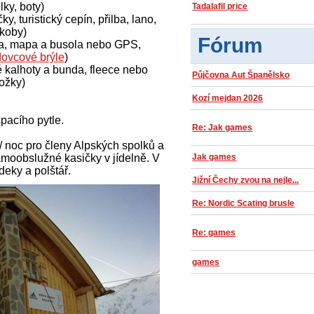
lky, boty)
Tadalafil price
y, turistický cepín, přilba, lano,
skoby)
Fórum
vka, mapa a busola nebo GPS,
dovcové brýle
)
 kalhoty a bunda, fleece nebo
Půjčovna Aut Španělsko
nožky)
Kozí mejdan 2026
spacího pytle.
Re: Jak games
/ noc pro členy Alpských spolků a
Jak games
amoobslužné kasičky v jídelně. V
 deky a polštář.
Jižní Čechy zvou na nejle...
Re: Nordic Scating brusle
Re: games
games