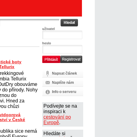
uživatel
heslo
tické boty
ellurix
trekkingové
Napsat článek
mbia Tellurix
Napište nám
 OutDry obouváme
y do přírody. Nohy
Info o serveru
uznou do
vi. Hned za
Podívejte se na
ou chůzi
inspiraci k
outdoorová
cestování po
ství v České
Evropě
.
ublika sice nemá
Hledáte si
ohoří Evropy,