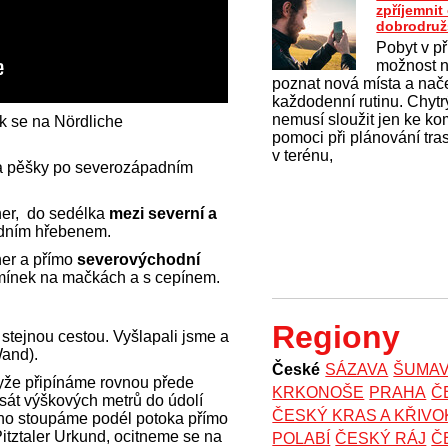
zpříjemni
dobrodruž
Pobyt v př
možnost na
poznat nová místa a nač
každodenní rutinu. Chytrý
nemusí sloužit jen ke k
k se na Nördliche
pomoci při plánování tras
v terénu,
 pěšky po severozápadním
ner, do sedélka
mezi severní a
odním hřebenem.
ner a přímo
severovýchodní
mínek na mačkách a s cepínem.
Regiony
d stejnou cestou. Vyšlapali jsme a
Wand).
České
SÁZAVA
ŠUMA
yže připínáme rovnou přede
KRKONOŠE
PRAHA
Č
sát výškových metrů do údolí
ČESKÝ KRAS A KŘIV
no stoupáme podél potoka přímo
Pitztaler Urkund, ocitneme se na
POLABÍ
ČESKÝ RÁJ
Č