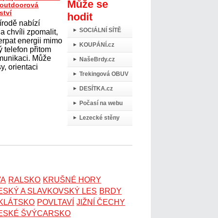
Může se
t outdoorová
ství
hodit
írodě nabízí
SOCIÁLNÍ SÍTĚ
 chvíli zpomalit,
erpat energii mimo
KOUPÁNÍ.cz
 telefon přitom
omunikaci. Může
NašeBrdy.cz
y, orientaci
Trekingová OBUV
DESÍTKA.cz
Počasí na webu
Lezecké stěny
VA
RALSKO
KRUŠNÉ HORY
ESKÝ A SLAVKOVSKÝ LES
BRDY
OKLÁTSKO
POVLTAVÍ
JIŽNÍ ČECHY
ESKÉ ŠVÝCARSKO