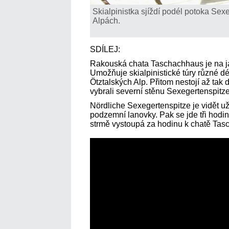
Skialpinistka sjíždí podél potoka Sex
Alpách.
SDÍLEJ:
Rakouská chata Taschachhaus je na ja
Umožňuje skialpinistické túry různé dé
Ötztalských Alp. Přitom nestojí až tak 
vybrali severní stěnu Sexegertenspitze
Nördliche Sexegertenspitze je vidět už
podzemní lanovky. Pak se jde tři hod
strmě vystoupá za hodinu k chatě Ta