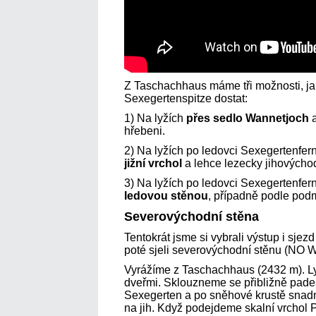
Z Taschachhaus máme tři možnosti, ja
Sexegertenspitze dostat:
1) Na lyžích
přes sedlo Wannetjoch
a
hřebeni.
2) Na lyžích po ledovci Sexegertenfer
jižní vrchol
a lehce lezecky jihových
3) Na lyžích po ledovci Sexegertenfer
ledovou stěnou
, případně podle pod
Severovýchodní stěna
Tentokrát jsme si vybrali výstup i sjez
poté sjeli severovýchodní stěnu (NO 
Vyrážíme z Taschachhaus (2432 m). L
dveřmi. Sklouzneme se přibližně pade
Sexegerten a po sněhové krustě snad
na jih. Když podejdeme skalní vrchol 