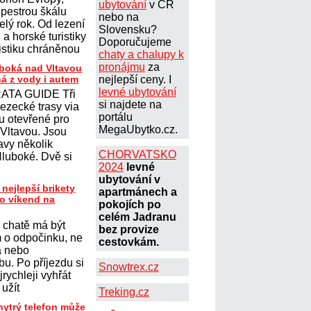
ubytování
v ČR
 pestrou škálu
nebo na
elý rok. Od lezení
Slovensku?
a horské turistiky
Doporučujeme
istiku chráněnou
chaty a chalupy k
pronájmu
za
uboká nad Vltavou
ná z vody i autem
nejlepší ceny. I
levné ubytování
ATA GUIDE Tři
si najdete na
lezecké trasy via
portálu
ou otevřené pro
MegaUbytko.cz.
 Vltavou. Jsou
avy několik
CHORVATSKO
Hluboké. Dvě si
2024
levné
ubytování v
 nejlepší brikety
apartmánech a
ro víkend na
pokojích po
celém Jadranu
 chatě má být
bez provize
 o odpočinku, ne
cestovkám.
a nebo
u. Po příjezdu si
Snowtrex.cz
jrychleji vyhřát
 užít
Treking.cz
hytrý telefon může