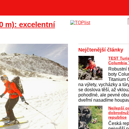
0 m): excelentní
Nejčtenější články
TEST Turis
Columbia T
Robustní 
boty Colu
Titanium
na výlety, vycházky a túr
se doslova těší, až vklo
pohodlné, ale pevné obu
dveřmí nasadíme houpav
Nejlepší 
dobrodruž
republice
Česká rep
nejvyšší p