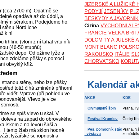
JIZERSKÉ A LUŽICKÉ
 (cca 2700 m). Opatrně se
PODYJÍ
JESENÍKY
PL
idelně opadává až do údolí, a
BESKYDY A JAVORNÍ
kolmým sérakem. Podejdeme ho,
Cizina
VÝCHODNÍ ALP
 stěnu Nördliche
FRANCIE
VELKÁ BRIT
 k ní.
DOLOMITY A JULSKÉ 
trhlinu (vloni z ní tahal vrtulník
MONT BLANC
POLSK
ěnou (46-50 stupňů)
yžařské depo. Odložíme lyže a
RAKOUSKO
ITÁLIE
SL
lehce zdoláme pěšky s pomocí
CHORVATSKO
KORUT
ni obvyklý kříž.
středem
Kalendář a
 stranou stěny, nebo lze pěšky
rostřed totiž číhá zmíněná příhorní
bře vidět. Vpravo (při pohledu ve
AKCE
KDE
ponovanější. Vlevo je více
strmosti.
Olympijský šplh
Praha, T
íme se spíš vlevo u skal. V
doleva na západ do obrovského
Festival Krumlov
Český Kr
aliskem a na levou širší a
Pes, pomocník stád
Praha, N
í. I tento žlab má sklon hodně
- výstava
zeměděl
vážit lyžařské schopnosti a