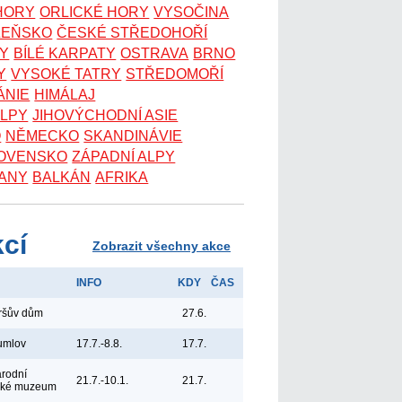
 HORY
ORLICKÉ HORY
VYSOČINA
ZEŇSKO
ČESKÉ STŘEDOHOŘÍ
KY
BÍLÉ KARPATY
OSTRAVA
BRNO
Y
VYSOKÉ TATRY
STŘEDOMOŘÍ
ÁNIE
HIMÁLAJ
ALPY
JIHOVÝCHODNÍ ASIE
O
NĚMECKO
SKANDINÁVIE
OVENSKO
ZÁPADNÍ ALPY
ANY
BALKÁN
AFRIKA
kcí
Zobrazit všechny akce
INFO
KDY
ČAS
yršův dům
27.6.
umlov
17.7.-8.8.
17.7.
árodní
21.7.-10.1.
21.7.
ské muzeum