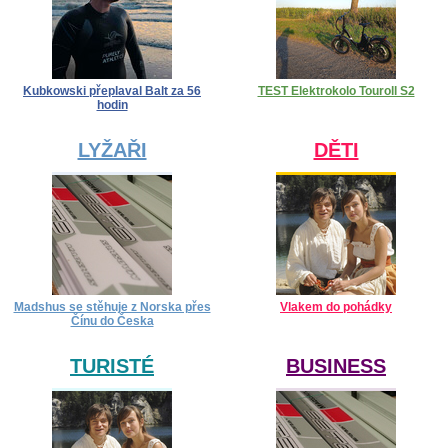
Kubkowski přeplaval Balt za 56
TEST Elektrokolo Touroll S2
hodin
LYŽAŘI
DĚTI
Madshus se stěhuje z Norska přes
Vlakem do pohádky
Čínu do Česka
TURISTÉ
BUSINESS