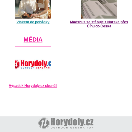
Vlakem do pohádky
Madshus se stěhuje z Norska přes
Čínu do Česka
MÉDIA
Výpadek Horydoly.cz skončil