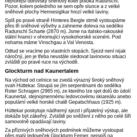
nejhořejší obrovský sněhový kotel potoka Radurschl.
Pozor, kolem poledního se sem opře slunce a z velké
sněhové plochy Hennesiglkar hrozí velké laviny.
Spíš po pravé straně Hinteres Bergle strmě vystoupáme
přes tři sněhové výšvihy a zahneme doleva na sedélko
Radurschl Scharte (2870 m). Jsme na italsko-rakouské
státní hranici v ohromující vysokohorské scenérii. Pod
nohama máme Vinschgau a Val Venosta.
Odtud se vracíme po vlastních stopách. Sjezd není nijak
náročný, jen je třeba neustále sledovat lavinovou situaci
zvláště po pravé ruce na východě.
Glockturm nad Kaunertalem
Na východ od celnice se zvedá výrazný široký sněhový
svah Hüttekar. Stoupá se jím serpentinami do sedélka
Roter Schragen (2965 m), ze kterého lze sjet dolů do údolí
Kaunertal, stejnojmennému ledovcovému skiareálu anebo
populární velké horské chatě Gepatschhaus (1925 m).
Hüttekar poskytuje nádherný sjezd i přijatelný výstup, ale
dokáže být zákeřný. Zvláště po sněžení z něho po celé šíři
samovolně opadávají laviny.
Za příznivých sněhových podmínek můžeme vystoupat
přes malý ledoveček Glockturm Ferner, nejspíš na