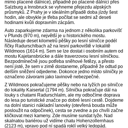
mimo placené dálnice), případně po placené dálnici přes
Salzburg a Innsbruck se vyhneme přejezdu alpských
průsmyků. Z Prahy je v ideálním případě doba jízdy šest
hodin, ale obvykle je třeba počítat se sedmi až deseti
hodinami kvůli dopravním zácpám.
Auto zaparkujeme zdarma na jednom z několika parkovišť
v Pfunds (970 m), největší je u historického mostu.
Následuje deset kilometrů pěšky po lesní silničce podél
říčky Radurschlbach až na lesní parkoviště v lokalitě
Wildmoos (1614 m). Sem se lze dostat i osobním autem od
mostu Kajetansbrücke a dále traverzovou lesní silničkou.
Bezpodmínečně jsou potřeba sněhové řetězy, a přesto
není jisté, že sem v zimě dostaneme, případně že odtud po
delším sněžení odjedeme. Dokonce jedno místo silničky je
označeno závorami jako lavinově nebezpečné.
Z Wildmoos pokračujeme pěšky nebo na lyžích po silničce
do lokality Kaisertal (1794 m). Silnička pokračuje dál na
louky s chatami Radurschlalm, ale my odbočíme doprava
do lesa po turistické značce po dobré lesní cestě. Dojdeme
na dolní stanici nákladní lanovky (otevřená bouda může
posloužit na odpočinek), cesta se zvedne a po chvíli začne
kličkovat mezi kameny. Zde musíme sundat lyže. Nad
skalnatou bariérou už vidíme chatu Hohenzollernhaus
(2123 m), vpravo pod ní spadá roklí velký ledopád.