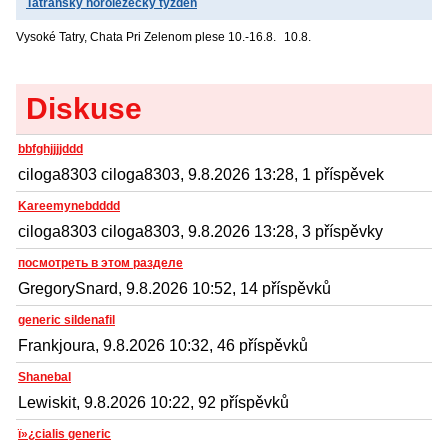
Tatranský horolezecký týždeň
Vysoké Tatry, Chata Pri Zelenom plese
10.-16.8.
10.8.
Diskuse
bbfghjjjjddd
ciloga8303 ciloga8303, 9.8.2026 13:28, 1 příspěvek
Kareemynebdddd
ciloga8303 ciloga8303, 9.8.2026 13:28, 3 příspěvky
посмотреть в этом разделе
GregorySnard, 9.8.2026 10:52, 14 příspěvků
generic sildenafil
Frankjoura, 9.8.2026 10:32, 46 příspěvků
Shanebal
Lewiskit, 9.8.2026 10:22, 92 příspěvků
ï»¿cialis generic