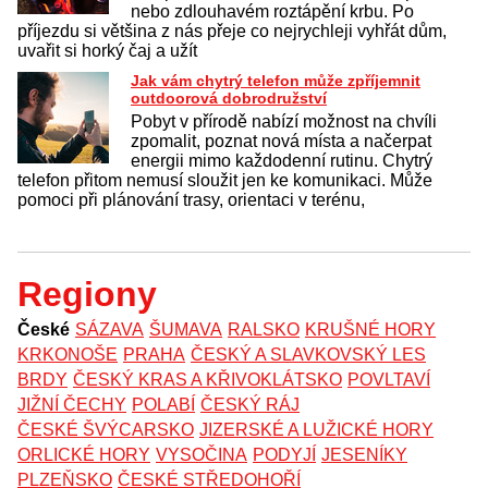
nebo zdlouhavém roztápění krbu. Po
příjezdu si většina z nás přeje co nejrychleji vyhřát dům,
uvařit si horký čaj a užít
Jak vám chytrý telefon může zpříjemnit
outdoorová dobrodružství
Pobyt v přírodě nabízí možnost na chvíli
zpomalit, poznat nová místa a načerpat
energii mimo každodenní rutinu. Chytrý
telefon přitom nemusí sloužit jen ke komunikaci. Může
pomoci při plánování trasy, orientaci v terénu,
Regiony
České
SÁZAVA
ŠUMAVA
RALSKO
KRUŠNÉ HORY
KRKONOŠE
PRAHA
ČESKÝ A SLAVKOVSKÝ LES
BRDY
ČESKÝ KRAS A KŘIVOKLÁTSKO
POVLTAVÍ
JIŽNÍ ČECHY
POLABÍ
ČESKÝ RÁJ
ČESKÉ ŠVÝCARSKO
JIZERSKÉ A LUŽICKÉ HORY
ORLICKÉ HORY
VYSOČINA
PODYJÍ
JESENÍKY
PLZEŇSKO
ČESKÉ STŘEDOHOŘÍ