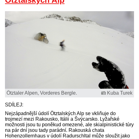
Ötztalských Alp
Ötztaler Alpen, Vorderes Bergle.
Kuba Turek
SDÍLEJ:
Nejzápadnější údolí Ötztalských Alp se vkliňuje do
trojmezí mezi Rakousko, Itálii a Švýcarsko. Lyžařské
možnosti jsou tu poněkud omezené, ale skialpinistické túry
na pár dní jsou tady parádní. Rakouská chata
Hohenzollernhaus v údolí Radurschltal může sloužit jako