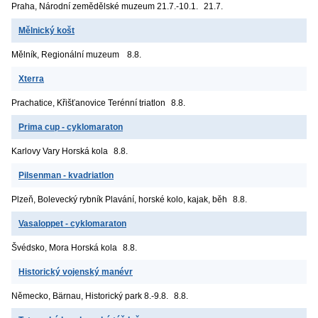
Praha, Národní zemědělské muzeum
21.7.-10.1.
21.7.
Mělnický košt
Mělník, Regionální muzeum
8.8.
Xterra
Prachatice, Křišťanovice
Terénní triatlon
8.8.
Prima cup - cyklomaraton
Karlovy Vary
Horská kola
8.8.
Pilsenman - kvadriatlon
Plzeň, Bolevecký rybník
Plavání, horské kolo, kajak, běh
8.8.
Vasaloppet - cyklomaraton
Švédsko, Mora
Horská kola
8.8.
Historický vojenský manévr
Německo, Bärnau, Historický park
8.-9.8.
8.8.