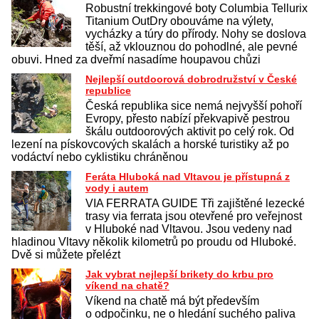
Robustní trekkingové boty Columbia Tellurix
Titanium OutDry obouváme na výlety,
vycházky a túry do přírody. Nohy se doslova
těší, až vklouznou do pohodlné, ale pevné
obuvi. Hned za dveřmí nasadíme houpavou chůzi
Nejlepší outdoorová dobrodružství v České
republice
Česká republika sice nemá nejvyšší pohoří
Evropy, přesto nabízí překvapivě pestrou
škálu outdoorových aktivit po celý rok. Od
lezení na pískovcových skalách a horské turistiky až po
vodáctví nebo cyklistiku chráněnou
Feráta Hluboká nad Vltavou je přístupná z
vody i autem
VIA FERRATA GUIDE Tři zajištěné lezecké
trasy via ferrata jsou otevřené pro veřejnost
v Hluboké nad Vltavou. Jsou vedeny nad
hladinou Vltavy několik kilometrů po proudu od Hluboké.
Dvě si můžete přelézt
Jak vybrat nejlepší brikety do krbu pro
víkend na chatě?
Víkend na chatě má být především
o odpočinku, ne o hledání suchého paliva