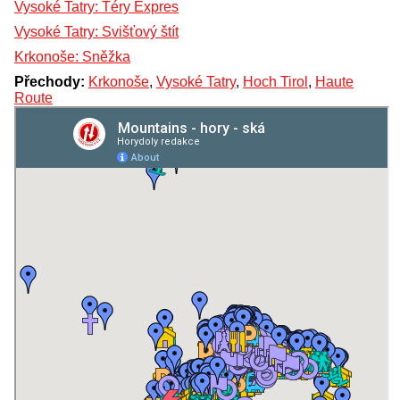
Vysoké Tatry: Téry Expres
Vysoké Tatry: Svišťový štít
Krkonoše: Sněžka
Přechody:
Krkonoše
,
Vysoké Tatry
,
Hoch Tirol
,
Haute
Route