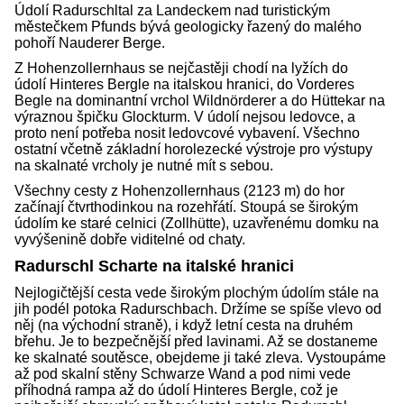
Údolí Radurschltal za Landeckem nad turistickým
městečkem Pfunds bývá geologicky řazený do malého
pohoří Nauderer Berge.
Z Hohenzollernhaus se nejčastěji chodí na lyžích do
údolí Hinteres Bergle na italskou hranici, do Vorderes
Begle na dominantní vrchol Wildnörderer a do Hüttekar na
výraznou špičku Glockturm. V údolí nejsou ledovce, a
proto není potřeba nosit ledovcové vybavení. Všechno
ostatní včetně základní horolezecké výstroje pro výstupy
na skalnaté vrcholy je nutné mít s sebou.
Všechny cesty z Hohenzollernhaus (2123 m) do hor
začínají čtvrthodinkou na rozehřátí. Stoupá se širokým
údolím ke staré celnici (Zollhütte), uzavřenému domku na
vyvýšenině dobře viditelné od chaty.
Radurschl Scharte na italské hranici
Nejlogičtější cesta vede širokým plochým údolím stále na
jih podél potoka Radurschbach. Držíme se spíše vlevo od
něj (na východní straně), i když letní cesta na druhém
břehu. Je to bezpečnější před lavinami. Až se dostaneme
ke skalnaté soutěsce, obejdeme ji také zleva. Vystoupáme
až pod skalní stěny Schwarze Wand a pod nimi vede
příhodná rampa až do údolí Hinteres Bergle, což je