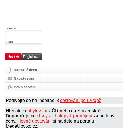
uživatel
heslo
Napsat článek
Napište nám
Info o serveru
Podívejte se na inspiraci k
cestování po Evropě
.
Hledáte si
ubytování
v ČR nebo na Slovensku?
Doporučujeme
chaty a chalupy k pronájmu
za nejlepší
ceny. I
levné ubytování
si najdete na portálu
MegaUbytko.cz.