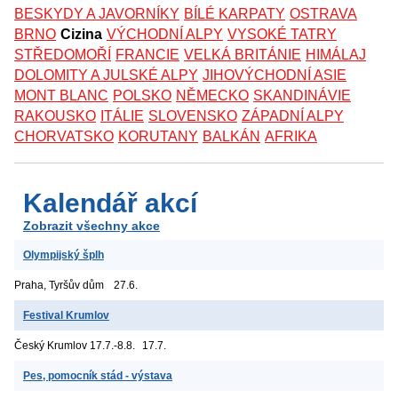
BESKYDY A JAVORNÍKY
BÍLÉ KARPATY
OSTRAVA
BRNO
Cizina
VÝCHODNÍ ALPY
VYSOKÉ TATRY
STŘEDOMOŘÍ
FRANCIE
VELKÁ BRITÁNIE
HIMÁLAJ
DOLOMITY A JULSKÉ ALPY
JIHOVÝCHODNÍ ASIE
MONT BLANC
POLSKO
NĚMECKO
SKANDINÁVIE
RAKOUSKO
ITÁLIE
SLOVENSKO
ZÁPADNÍ ALPY
CHORVATSKO
KORUTANY
BALKÁN
AFRIKA
Kalendář akcí
Zobrazit všechny akce
Olympijský šplh
Praha, Tyršův dům
27.6.
Festival Krumlov
Český Krumlov
17.7.-8.8.
17.7.
Pes, pomocník stád - výstava