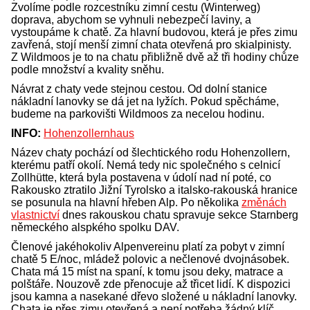
Zvolíme podle rozcestníku zimní cestu (Winterweg)
doprava, abychom se vyhnuli nebezpečí laviny, a
vystoupáme k chatě. Za hlavní budovou, která je přes zimu
zavřená, stojí menší zimní chata otevřená pro skialpinisty.
Z Wildmoos je to na chatu přibližně dvě až tři hodiny chůze
podle množství a kvality sněhu.
Návrat z chaty vede stejnou cestou. Od dolní stanice
nákladní lanovky se dá jet na lyžích. Pokud spěcháme,
budeme na parkovišti Wildmoos za necelou hodinu.
INFO:
Hohenzollernhaus
Název chaty pochází od šlechtického rodu Hohenzollern,
kterému patří okolí. Nemá tedy nic společného s celnicí
Zollhütte, která byla postavena v údolí nad ní poté, co
Rakousko ztratilo Jižní Tyrolsko a italsko-rakouská hranice
se posunula na hlavní hřeben Alp. Po několika
změnách
vlastnictví
dnes rakouskou chatu spravuje sekce Starnberg
německého alspkého spolku DAV.
Členové jakéhokoliv Alpenvereinu platí za pobyt v zimní
chatě 5 E/noc, mládež polovic a nečlenové dvojnásobek.
Chata má 15 míst na spaní, k tomu jsou deky, matrace a
polštáře. Nouzově zde přenocuje až třicet lidí. K dispozici
jsou kamna a nasekané dřevo složené u nákladní lanovky.
Chata je přes zimu otevřená a není potřeba žádný klíč.