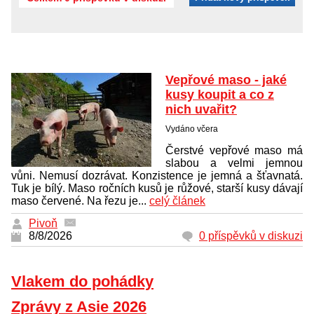
Vepřové maso - jaké
kusy koupit a co z
nich uvařit?
Vydáno včera
Čerstvé vepřové maso má
slabou a velmi jemnou
vůni. Nemusí dozrávat. Konzistence je jemná a šťavnatá.
Tuk je bílý. Maso ročních kusů je růžové, starší kusy dávají
maso červené. Na řezu je...
celý článek
Pivoň
8/8/2026
0 příspěvků v diskuzi
Vlakem do pohádky
Zprávy z Asie 2026