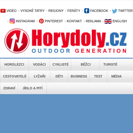
VIDEO
-
VYSOKÉ TATRY
-
REGIONY
-
FERÁTY
-
FACEBOOK
-
TWITTER
-
INSTAGRAM
-
PINTEREST
-
KONTAKT
-
REKLAMA
-
ENGLISH
HOROLEZCI
VODÁCI
CYKLISTÉ
BĚŽCI
TURISTÉ
CESTOVATELÉ
LYŽAŘI
DĚTI
BUSINESS
TEST
MÉDIA
ZDRAVÍ
JÍDLO A PITÍ