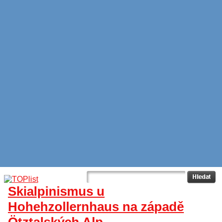
Skialpinismus u
Hohehzollernhaus na západě