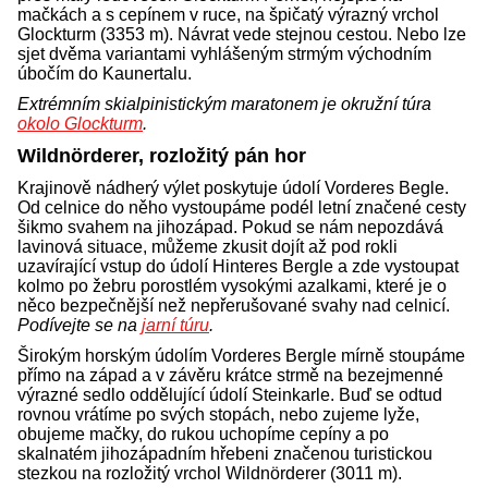
mačkách a s cepínem v ruce, na špičatý výrazný vrchol
Glockturm (3353 m). Návrat vede stejnou cestou. Nebo lze
sjet dvěma variantami vyhlášeným strmým východním
úbočím do Kaunertalu.
Extrémním skialpinistickým maratonem je okružní túra
okolo Glockturm
.
Wildnörderer, rozložitý pán hor
Krajinově nádherý výlet poskytuje údolí Vorderes Begle.
Od celnice do něho vystoupáme podél letní značené cesty
šikmo svahem na jihozápad. Pokud se nám nepozdává
lavinová situace, můžeme zkusit dojít až pod rokli
uzavírající vstup do údolí Hinteres Bergle a zde vystoupat
kolmo po žebru porostlém vysokými azalkami, které je o
něco bezpečnější než nepřerušované svahy nad celnicí.
Podívejte se na
jarní túru
.
Širokým horským údolím Vorderes Bergle mírně stoupáme
přímo na západ a v závěru krátce strmě na bezejmenné
výrazné sedlo oddělující údolí Steinkarle. Buď se odtud
rovnou vrátíme po svých stopách, nebo zujeme lyže,
obujeme mačky, do rukou uchopíme cepíny a po
skalnatém jihozápadním hřebeni značenou turistickou
stezkou na rozložitý vrchol Wildnörderer (3011 m).