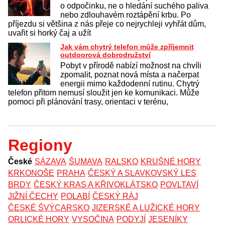
o odpočinku, ne o hledání suchého paliva
nebo zdlouhavém roztápění krbu. Po
příjezdu si většina z nás přeje co nejrychleji vyhřát dům,
uvařit si horký čaj a užít
Jak vám chytrý telefon může zpříjemnit
outdoorová dobrodružství
Pobyt v přírodě nabízí možnost na chvíli
zpomalit, poznat nová místa a načerpat
energii mimo každodenní rutinu. Chytrý
telefon přitom nemusí sloužit jen ke komunikaci. Může
pomoci při plánování trasy, orientaci v terénu,
Regiony
České
SÁZAVA
ŠUMAVA
RALSKO
KRUŠNÉ HORY
KRKONOŠE
PRAHA
ČESKÝ A SLAVKOVSKÝ LES
BRDY
ČESKÝ KRAS A KŘIVOKLÁTSKO
POVLTAVÍ
JIŽNÍ ČECHY
POLABÍ
ČESKÝ RÁJ
ČESKÉ ŠVÝCARSKO
JIZERSKÉ A LUŽICKÉ HORY
ORLICKÉ HORY
VYSOČINA
PODYJÍ
JESENÍKY