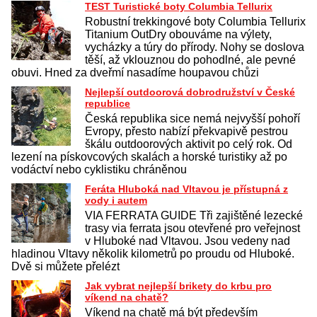
TEST Turistické boty Columbia Tellurix
Robustní trekkingové boty Columbia Tellurix
Titanium OutDry obouváme na výlety,
vycházky a túry do přírody. Nohy se doslova
těší, až vklouznou do pohodlné, ale pevné
obuvi. Hned za dveřmí nasadíme houpavou chůzi
Nejlepší outdoorová dobrodružství v České
republice
Česká republika sice nemá nejvyšší pohoří
Evropy, přesto nabízí překvapivě pestrou
škálu outdoorových aktivit po celý rok. Od
lezení na pískovcových skalách a horské turistiky až po
vodáctví nebo cyklistiku chráněnou
Feráta Hluboká nad Vltavou je přístupná z
vody i autem
VIA FERRATA GUIDE Tři zajištěné lezecké
trasy via ferrata jsou otevřené pro veřejnost
v Hluboké nad Vltavou. Jsou vedeny nad
hladinou Vltavy několik kilometrů po proudu od Hluboké.
Dvě si můžete přelézt
Jak vybrat nejlepší brikety do krbu pro
víkend na chatě?
Víkend na chatě má být především