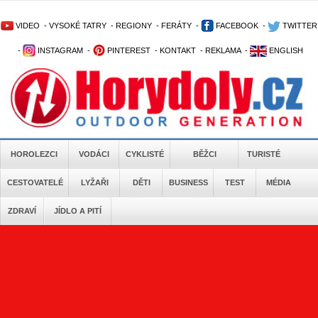
VIDEO
-
VYSOKÉ TATRY
-
REGIONY
-
FERÁTY
-
FACEBOOK
-
TWITTER
-
INSTAGRAM
-
PINTEREST
-
KONTAKT
-
REKLAMA
-
ENGLISH
HOROLEZCI
VODÁCI
CYKLISTÉ
BĚŽCI
TURISTÉ
CESTOVATELÉ
LYŽAŘI
DĚTI
BUSINESS
TEST
MÉDIA
ZDRAVÍ
JÍDLO A PITÍ