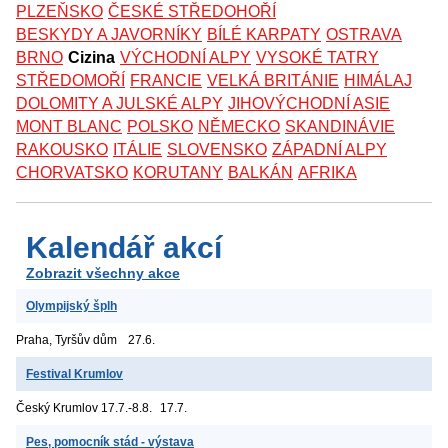
PLZEŇSKO
ČESKÉ STŘEDOHOŘÍ
BESKYDY A JAVORNÍKY
BÍLÉ KARPATY
OSTRAVA
BRNO
Cizina
VÝCHODNÍ ALPY
VYSOKÉ TATRY
STŘEDOMOŘÍ
FRANCIE
VELKÁ BRITÁNIE
HIMÁLAJ
DOLOMITY A JULSKÉ ALPY
JIHOVÝCHODNÍ ASIE
MONT BLANC
POLSKO
NĚMECKO
SKANDINÁVIE
RAKOUSKO
ITÁLIE
SLOVENSKO
ZÁPADNÍ ALPY
CHORVATSKO
KORUTANY
BALKÁN
AFRIKA
Kalendář akcí
Zobrazit všechny akce
Olympijský šplh
Praha, Tyršův dům
27.6.
Festival Krumlov
Český Krumlov
17.7.-8.8.
17.7.
Pes, pomocník stád - výstava