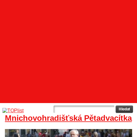
Mnichovohradišťská Pětadvacítka