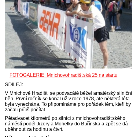
FOTOGALERIE: Mnichovohradišťská 25 na startu
SDÍLEJ:
V Mnichově Hradišti se podvacáté běžel amatérský silniční
běh. První ročník se konal už v roce 1978, ale některá léta
byla vynechána. To připomínáme pro pořádek těm, kteří by
začali příliš počítat.
Pětadvacet kilometrů po silnici z mnichovohradišťského
náměstí podél Jizery a Mohelky do Buřínska a zpět se dá
uběhnout za hodinu a čtvrt.