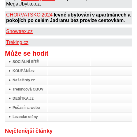
MegaUbytko.cz.
CHORVATSKO 2024
levné ubytování v apartmánech a
pokojích po celém Jadranu bez provize cestovkám.
Snowtrex.cz
Treking.cz
Může se hodit
SOCIÁLNÍ SÍTĚ
KOUPÁNÍ.cz
NašeBrdy.cz
Trekingová OBUV
DESÍTKA.cz
Počasí na webu
Lezecké stěny
Nejčtenější články