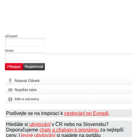
uživatel
heslo
Napsat článek
Napište nám
Info o serveru
Podívejte se na inspiraci k
cestování po Evropě
.
Hledáte si
ubytování
v ČR nebo na Slovensku?
Doporučujeme
chaty a chalupy k pronájmu
za nejlepší
ceny. I
levné ubytování
si najdete na portálu