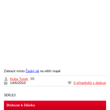
Zobrazit místo
Český ráj
na větší mapě
Kuba Turek
14/6/2010
0 příspěvků v diskuzi
SDÍLEJ:
Diskuze k článku