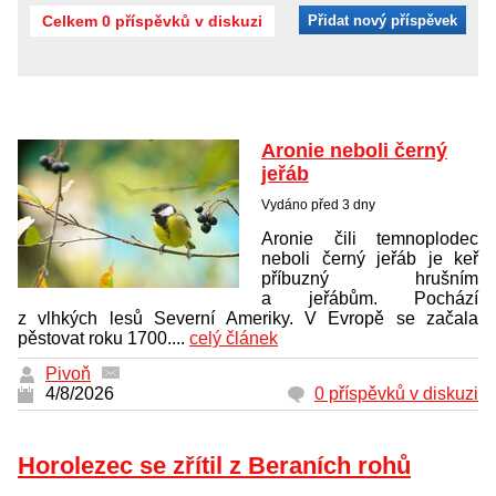
Celkem 0 příspěvků v diskuzi
Přidat nový příspěvek
Aronie neboli černý
jeřáb
Vydáno před 3 dny
Aronie čili temnoplodec
neboli černý jeřáb je keř
příbuzný hrušním
a jeřábům. Pochází
z vlhkých lesů Severní Ameriky. V Evropě se začala
pěstovat roku 1700....
celý článek
Pivoň
4/8/2026
0 příspěvků v diskuzi
Horolezec se zřítil z Beraních rohů