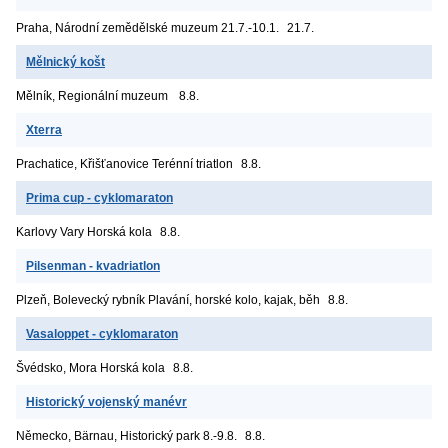
Praha, Národní zemědělské muzeum
21.7.-10.1.
21.7.
Mělnický košt
Mělník, Regionální muzeum
8.8.
Xterra
Prachatice, Křišťanovice
Terénní triatlon
8.8.
Prima cup - cyklomaraton
Karlovy Vary
Horská kola
8.8.
Pilsenman - kvadriatlon
Plzeň, Bolevecký rybník
Plavání, horské kolo, kajak, běh
8.8.
Vasaloppet - cyklomaraton
Švédsko, Mora
Horská kola
8.8.
Historický vojenský manévr
Německo, Bärnau, Historický park
8.-9.8.
8.8.