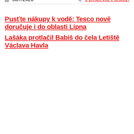
Pusťte nákupy k vodě: Tesco nově
doručuje i do oblasti Lipna
Lašáka protlačil Babiš do čela Letiště
Václava Havla