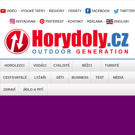
VIDEO
-
VYSOKÉ TATRY
-
REGIONY
-
FERÁTY
-
FACEBOOK
-
TWITTER
-
INSTAGRAM
-
PINTEREST
-
KONTAKT
-
REKLAMA
-
ENGLISH
HOROLEZCI
VODÁCI
CYKLISTÉ
BĚŽCI
TURISTÉ
CESTOVATELÉ
LYŽAŘI
DĚTI
BUSINESS
TEST
MÉDIA
ZDRAVÍ
JÍDLO A PITÍ