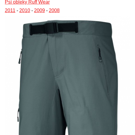
Psí obleky Ruff Wear
2011
-
2010
-
2009
-
2008