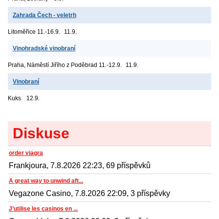
Zahrada Čech - veletrh
Litoměřice
11.-16.9.
11.9.
Vinohradské vinobraní
Praha, Náměstí Jiřího z Poděbrad
11.-12.9.
11.9.
Vinobraní
Kuks
12.9.
Diskuse
order viagra
Frankjoura, 7.8.2026 22:23, 69 příspěvků
A great way to unwind aft...
Vegazone Casino, 7.8.2026 22:09, 3 příspěvky
J’utilise les casinos en ...