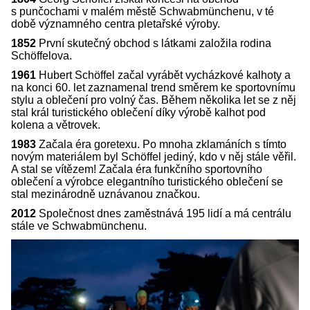
s punčochami v malém městě Schwabmünchenu, v té
době významného centra pletařské výroby.
1852
První skutečný obchod s látkami založila rodina
Schöffelova.
1961
Hubert Schöffel začal vyrábět vycházkové kalhoty a
na konci 60. let zaznamenal trend směrem ke sportovnímu
stylu a oblečení pro volný čas. Během několika let se z něj
stal král turistického oblečení díky výrobě kalhot pod
kolena a větrovek.
1983
Začala éra goretexu. Po mnoha zklamáních s tímto
novým materiálem byl Schöffel jediný, kdo v něj stále věřil.
A stal se vítězem! Začala éra funkčního sportovního
oblečení a výrobce elegantního turistického oblečení se
stal mezinárodně uznávanou značkou.
2012
Společnost dnes zaměstnává 195 lidí a má centrálu
stále ve Schwabmünchenu.