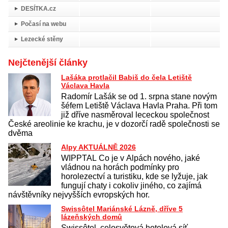
DESÍTKA.cz
Počasí na webu
Lezecké stěny
Nejčtenější články
Lašáka protlačil Babiš do čela Letiště
Václava Havla
Radomír Lašák se od 1. srpna stane novým
šéfem Letiště Václava Havla Praha. Při tom
již dříve nasměroval lececkou společnost
České areolinie ke krachu, je v dozorčí radě společnosti se
dvěma
Alpy AKTUÁLNĚ 2026
WIPPTAL Co je v Alpách nového, jaké
vládnou na horách podmínky pro
horolezectví a turistiku, kde se lyžuje, jak
fungují chaty i cokoliv jiného, co zajímá
návštěvníky nejvyšších evropských hor.
Swissôtel Mariánské Lázně, dříve 5
lázeňských domů
Swissôtel, celosvětová hotelová síť