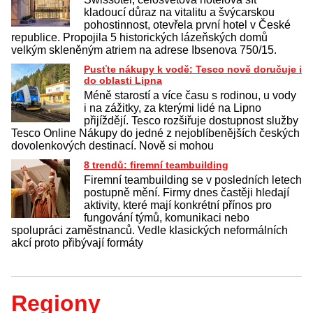
kladoucí důraz na vitalitu a švýcarskou
pohostinnost, otevřela první hotel v České
republice. Propojila 5 historických lázeňských domů
velkým skleněným atriem na adrese Ibsenova 750/15.
Pusťte nákupy k vodě: Tesco nově doručuje i
do oblasti Lipna
Méně starostí a více času s rodinou, u vody
i na zážitky, za kterými lidé na Lipno
přijíždějí. Tesco rozšiřuje dostupnost služby
Tesco Online Nákupy do jedné z nejoblíbenějších českých
dovolenkových destinací. Nově si mohou
8 trendů: firemní teambuilding
Firemní teambuilding se v posledních letech
postupně mění. Firmy dnes častěji hledají
aktivity, které mají konkrétní přínos pro
fungování týmů, komunikaci nebo
spolupráci zaměstnanců. Vedle klasických neformálních
akcí proto přibývají formáty
Regiony