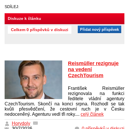
SDÍLEJ:
Diskuze k článku
Celkem 0 příspěvků v diskuzi
Přidat nový příspěvek
Reismüller rezignuje
na vedení
CzechTourism
František Reismüller
rezignovala na funkci
ředitele vládní agentury
CzechTourism. Skončí na konci srpna. Rozhodl se tak
kvůli přesvědčení, že cestovní ruch je v Česku
nedoceněný. Agenturu vedl tři roky....
celý článek
Horydoly
30/7/2026
0 příspěvků v diskuzi