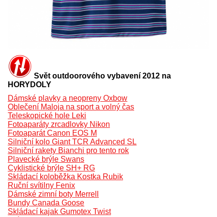
Svět outdoorového vybavení 2012 na
HORYDOLY
Dámské plavky a neopreny Oxbow
Oblečení Maloja na sport a volný čas
Teleskopické hole Leki
Fotoaparáty zrcadlovky Nikon
Fotoaparát Canon EOS M
Silniční kolo Giant TCR Advanced SL
Silniční rakety Bianchi pro tento rok
Plavecké brýle Swans
Cyklistické brýle SH+ RG
Skládací koloběžka Kostka Rubik
Ruční svítilny Fenix
Dámské zimní boty Merrell
Bundy Canada Goose
Skládací kajak Gumotex Twist