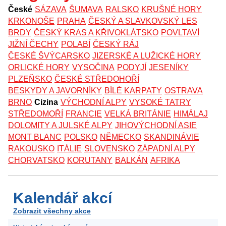
České
SÁZAVA
ŠUMAVA
RALSKO
KRUŠNÉ HORY
KRKONOŠE
PRAHA
ČESKÝ A SLAVKOVSKÝ LES
BRDY
ČESKÝ KRAS A KŘIVOKLÁTSKO
POVLTAVÍ
JIŽNÍ ČECHY
POLABÍ
ČESKÝ RÁJ
ČESKÉ ŠVÝCARSKO
JIZERSKÉ A LUŽICKÉ HORY
ORLICKÉ HORY
VYSOČINA
PODYJÍ
JESENÍKY
PLZEŇSKO
ČESKÉ STŘEDOHOŘÍ
BESKYDY A JAVORNÍKY
BÍLÉ KARPATY
OSTRAVA
BRNO
Cizina
VÝCHODNÍ ALPY
VYSOKÉ TATRY
STŘEDOMOŘÍ
FRANCIE
VELKÁ BRITÁNIE
HIMÁLAJ
DOLOMITY A JULSKÉ ALPY
JIHOVÝCHODNÍ ASIE
MONT BLANC
POLSKO
NĚMECKO
SKANDINÁVIE
RAKOUSKO
ITÁLIE
SLOVENSKO
ZÁPADNÍ ALPY
CHORVATSKO
KORUTANY
BALKÁN
AFRIKA
Kalendář akcí
Zobrazit všechny akce