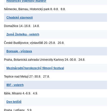
Historický vojenský manévr
Německo, Bärnau, Historický park
8.-9.8.
8.8.
Chodské slavnosti
Domažlice
14.-16.8.
14.8.
Země živitelka - veletrh
České Budějovice, výstaviště
20.-25.8.
20.8.
Bonsaje - výstava
Praha, Botanická zahrada Univerzity Karlovy
24.-30.8.
24.8.
Mezinárodní horolezecký filmový festival
Teplice nad Metují
27.-30.8.
27.8.
IBF - veletrh
Itálie, Misano
4.-6.9.
4.9.
Den letiště
Praha, Letňany
5.9.