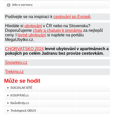
Info o serveru
Podívejte se na inspiraci k
cestování po Evropě
.
Hledáte si
ubytování
v ČR nebo na Slovensku?
Doporučujeme
chaty a chalupy k pronájmu
za nejlepší
ceny. I
levné ubytování
si najdete na portálu
MegaUbytko.cz.
CHORVATSKO 2024
levné ubytování v apartmánech a
pokojích po celém Jadranu bez provize cestovkám.
Snowtrex.cz
Treking.cz
Může se hodit
SOCIÁLNÍ SÍTĚ
KOUPÁNÍ.cz
NašeBrdy.cz
Trekingová OBUV