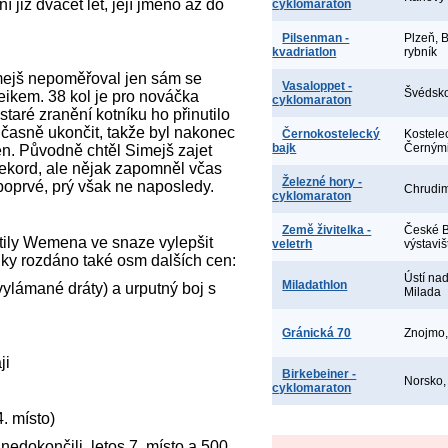
 již dvacet let, její jméno až do
cyklomaraton
Pilsenman -
Plzeň, 
kvadriatlon
rybník
imejš nepoměřoval jen sám se
Vasaloppet -
Švédsko
ikem. 38 kol je pro nováčka
cyklomaraton
taré zranění kotníku ho přinutilo
dčasně ukončit, takže byl nakonec
Černokostelecký
Kostele
bajk
Černými
en. Původně chtěl Simejš zajet
 rekord, ale nějak zapomněl včas
Železné hory -
 poprvé, prý však ne naposledy.
Chrudi
cyklomaraton
Země živitelka -
České B
atily Wemena ve snaze vylepšit
veletrh
výstaviš
lky rozdáno také osm dalších cen:
Ústí na
Miladathlon
vylámané dráty) a urputný boj s
Milada
Gránická 70
Znojmo,
ji
Birkebeiner -
Norsko
cyklomaraton
. místo)
i nedokončili, letos 7. místo a 500