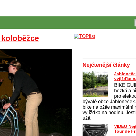
a koloběžce
Nejčtenější články
Jabloneče
vyjížďka n
BIKE GUID
hezká a p
pro elekt
bývalé obce Jabloneček
bike naložíte maximální r
vyjížďka na hodinu. Jestli
užít,
VIDEO Nej
Tour de F