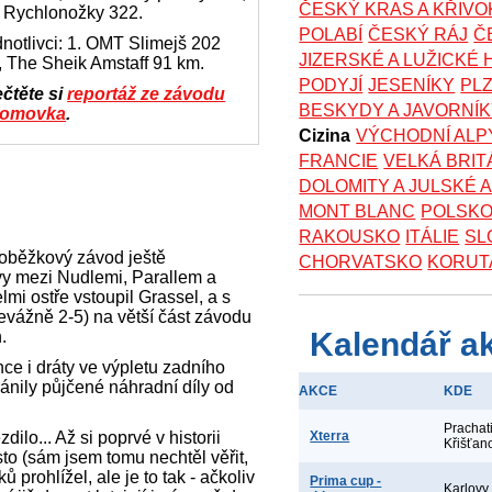
ČESKÝ KRAS A KŘIV
. Rychlonožky 322.
POLABÍ
ČESKÝ RÁJ
Č
notlivci: 1. OMT Slimejš 202
JIZERSKÉ A LUŽICKÉ
 The Sheik Amstaff 91 km.
PODYJÍ
JESENÍKY
PL
ečtěte si
reportáž ze závodu
BESKYDY A JAVORNÍ
romovka
.
Cizina
VÝCHODNÍ ALP
FRANCIE
VELKÁ BRIT
DOLOMITY A JULSKÉ 
MONT BLANC
POLSK
RAKOUSKO
ITÁLIE
SL
oloběžkový závod ještě
CHORVATSKO
KORUT
vy mezi Nudlemi, Parallem a
i ostře vstoupil Grassel, a s
evážně 2-5) na větší část závodu
Kalendář a
.
ce i dráty ve výpletu zadního
hránily půjčené náhradní díly od
AKCE
KDE
Prachat
dilo... Až si poprvé v historii
Xterra
Křišťan
sto (sám jsem tomu nechtěl věřit,
 prohlížel, ale je to tak - ačkoliv
Prima cup -
Karlovy