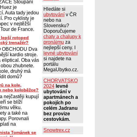
ZACE Stoupání
´Huez je
Hledáte si
cí. Auta tady jedou
ubytování
v ČR
. Pro cyklisty je
nebo na
opec v nejtěžší
Slovensku?
 Tour de France.
Doporučujeme
chaty a chalupy k
 lepší rotoped
pronájmu
za
ický trenažér?
nejlepší ceny. I
 OBCHODU Dva
levné ubytování
ější kardio stroje.
si najdete na
eliptical. Oba vás
portálu
 obou zhubnete.
MegaUbytko.cz.
kole, druhý má
řídit domů?
CHORVATSKO
rů na kole,
2024
levné
le nebo koloběžce?
ubytování v
a nejčastěji kupují
apartmánech a
teří se blíží
pokojích po
ému věku.
celém Jadranu
lety a také na
bez provize
upy. Porovnali
cestovkám.
platí na
Snowtrex.cz
onista Tománek se