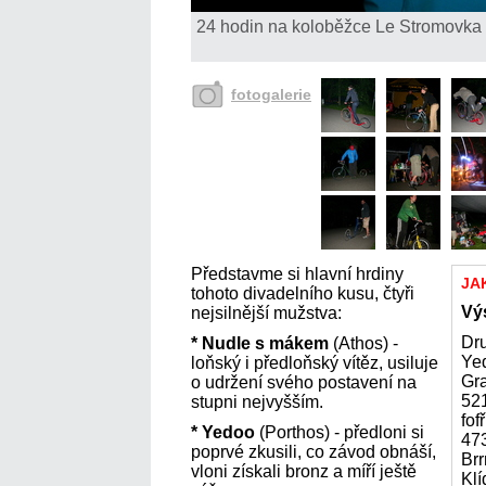
24 hodin na koloběžce Le Stromovka 
fotogalerie
Představme si hlavní hrdiny
JA
tohoto divadelního kusu, čtyři
Vý
nejsilnější mužstva:
Dru
* Nudle s mákem
(Athos) -
Ye
loňský i předloňský vítěz, usiluje
Gra
o udržení svého postavení na
521
stupni nejvyšším.
fof
* Yedoo
(Porthos) - předloni si
47
poprvé zkusili, co závod obnáší,
Brr
vloni získali bronz a míří ještě
Klí