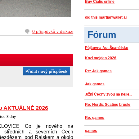
Buy Cialis online
dig this martianwallet ai
0 příspěvků v diskuzi
Fórum
Půjčovna Aut Španělsko
Kozí mejdan 2026
Re: Jak games
Přidat nový příspěvek
Jak games
Jižní Čechy zvou na nejle...
Re: Nordic Scating brusle
o AKTUÁLNĚ 2026
řed 3 dny
Re: games
KLOVICE Co je nového na
games
í středních a severních Čech
Bezdězem, pod Ralskem a okolo