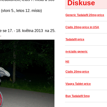
Diskuse
vloni 5., letos 12. místo)
Generic Tadalafil 20mg price
Cialis 20mg price in USA
me se 17. - 18. května 2013 na 25.
e
.
Tadalafil price
п»їcialis generic
Hi!
Cialis 20mg price
Viagra Tablet price
Buy Tadalafil 5mg