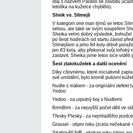
stáj s názvem Parallo se závodu účastní
letoška na kuželce chybělo).
Sheik vs. Slimejš
V kategorii one man týmů se letos Sl
sebou, ale také se svým soupeřem She
Sheika velmi dobrý výsledek, bohužel s
po šesti hodinách od startu závod pře
Slimejšem a jeho 84 koly drtivě poraž
jen 83 kola, aby překonal svůj loňský
zastavit. Sheika jsme letos sice viděli
Šest zlatokuželek a další ocenění
Díky cílovnému, které iniciativně zapl
své umístění, bylo kromě putovní kuže
Nudle s mákem - za originální defekt (
Yedoo
Yedoo - za urputný boj s Nudlemi
BrrmBrm - za nejvyšší počet dětí ve stá
Třesky Plesky - za nejmladšího jezdce
Grassel - objev roku (zcela nečekané 4
Strahovští fofři - skokan roku (vloni an