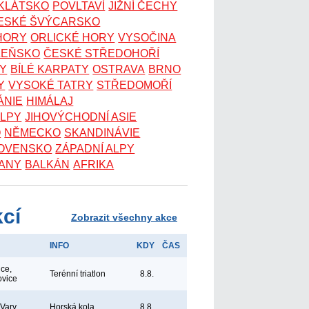
OKLÁTSKO
POVLTAVÍ
JIŽNÍ ČECHY
ESKÉ ŠVÝCARSKO
 HORY
ORLICKÉ HORY
VYSOČINA
ZEŇSKO
ČESKÉ STŘEDOHOŘÍ
KY
BÍLÉ KARPATY
OSTRAVA
BRNO
Y
VYSOKÉ TATRY
STŘEDOMOŘÍ
ÁNIE
HIMÁLAJ
ALPY
JIHOVÝCHODNÍ ASIE
O
NĚMECKO
SKANDINÁVIE
OVENSKO
ZÁPADNÍ ALPY
ANY
BALKÁN
AFRIKA
kcí
Zobrazit všechny akce
INFO
KDY
ČAS
ice,
Terénní triatlon
8.8.
ovice
 Vary
Horská kola
8.8.