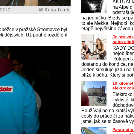
AKTUALI
na Alpe d
 2012.
Kuba Turek
odstrašují
na jedničku. Brzdy se pálí
to ale Mekka. Nejhorší k
etapě největšího závodu
loběžce v pražské Stromovce byl
 dějstvích. Už pouhé rozdělení
Je pro vás
nebo elipt
RADY DO
nejoblíben
Rotoped a 
dostanou do kondice, na
Jeden simuluje jízdu na 
blíže k běhu. Který si po
10 kilomet
elektroko
Elektrokol
cyklisté, k
důchodov
Používají ho na kratší vý
cesty do práce či za nák
jsme, jak se to časově vy
Paratriatl