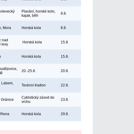
Bolevecký
Plavání, horské kolo,
8.8.
kajak, běh
, Mora
Horská kola
8.8.
c nad
Horská kola
15.8.
 lesy
m
Horská kola
15.8.
udějovice,
20.-25.8.
20.8.
tě
d Labem,
Terénní triatlon
22.8.
Cyklistický závod do
 Gránice
23.8.
vrchu
, Rena
Horská kola
29.8.