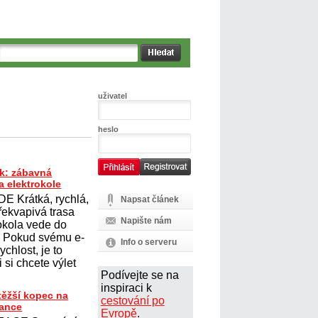
uživatel
heslo
k: zábavná
a elektrokole
E Krátká, rychlá,
Napsat článek
řekvapivá trasa
Napište nám
rokola vede do
. Pokud svému e-
Info o serveru
ychlost, je to
 si chcete výlet
Podívejte se na
inspiraci k
těžší kopec na
cestování po
rance
Evropě
.