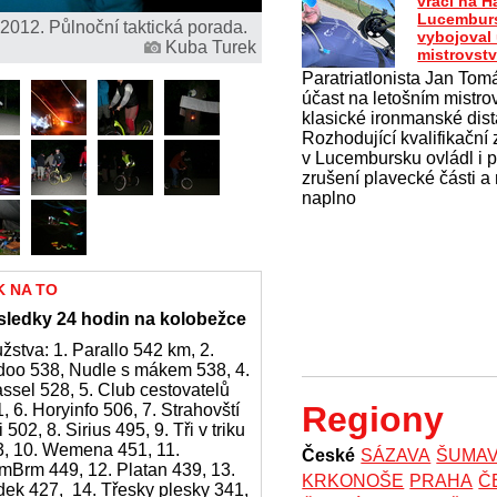
vrací na H
Lucemburs
2012. Půlnoční taktická porada.
vybojoval
Kuba Turek
mistrovstv
Paratriatlonista Jan Tomá
účast na letošním mistrov
klasické ironmanské dist
Rozhodující kvalifikační
v Lucembursku ovládl i 
zrušení plavecké části a
naplno
K NA TO
sledky 24 hodin na kolobežce
žstva: 1. Parallo 542 km, 2.
doo 538, Nudle s mákem 538, 4.
ssel 528, 5. Club cestovatelů
Regiony
, 6. Horyinfo 506, 7. Strahovští
ři 502, 8. Sirius 495, 9. Tři v triku
3, 10. Wemena 451, 11.
České
SÁZAVA
ŠUMA
mBrm 449, 12. Platan 439, 13.
KRKONOŠE
PRAHA
Č
dek 427, 14. Třesky plesky 341,