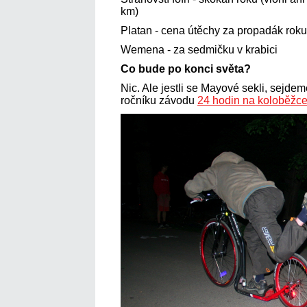
km)
Platan - cena útěchy za propadák roku (
Wemena - za sedmičku v krabici
Co bude po konci světa?
Nic. Ale jestli se Mayové sekli, sejde
ročníku závodu
24 hodin na koloběžc