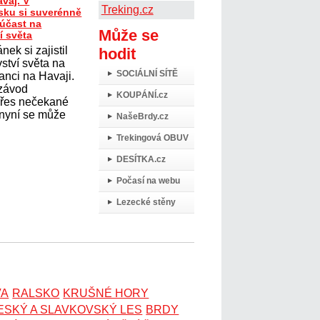
avaj. V
Treking.cz
ku si suverénně
 účast na
Může se
í světa
nek si zajistil
hodit
ství světa na
SOCIÁLNÍ SÍTĚ
anci na Havaji.
 závod
KOUPÁNÍ.cz
přes nečekané
 nyní se může
NašeBrdy.cz
Trekingová OBUV
DESÍTKA.cz
Počasí na webu
Lezecké stěny
VA
RALSKO
KRUŠNÉ HORY
ESKÝ A SLAVKOVSKÝ LES
BRDY