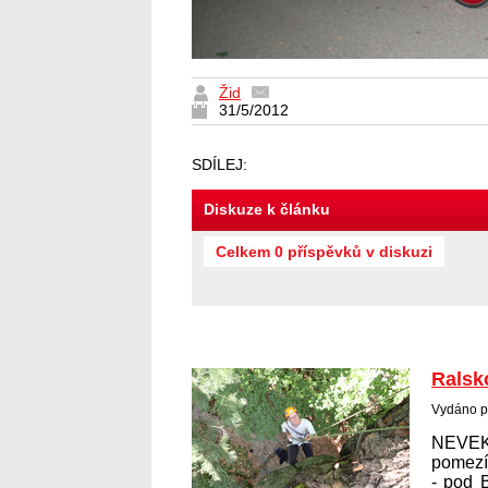
Žid
31/5/2012
SDÍLEJ:
Diskuze k článku
Celkem 0 příspěvků v diskuzi
Ralsk
Vydáno p
NEVE
pomez
- pod 