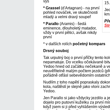
výš
15
* Grassel
(d'Artagnan) - na první
Jed
pohled nováček, ve skutečnosti
km,
mladý a velmi dravý soupeř
Př
* Parallo
(Aramis) - šedá
St
eminence, dlouholetý matador,
vždy v první pětici, avšak nikdy
první
* v dalších rolích
početný kompars
Drsný souboj
Tak urputný boj o první příčky tento k
nepamatuje. Do vcelku očekávané bit
Yedoo hned od začátku nečekaně a velm
neuvěřitelně malým počtem jezdců (př
pořádně otřásl sebevědomím ostatních
Nudlím z toho napětí popraskaly dokon
kola, naštěstí je stejně jako vloni zac
Yedoo.
Jen Parallo si jako vždycky jezdilo a jez
dojelo pro putovní kuželku za první mí
když jsem si ji před vyhlášením výsledků