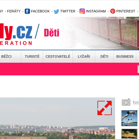
NY
-
FERÁTY
-
FACEBOOK
-
TWITTER
-
INSTAGRAM
-
PINTEREST
BĚŽCI
TURISTÉ
CESTOVATELÉ
LYŽAŘI
DĚTI
BUSINESS
fo