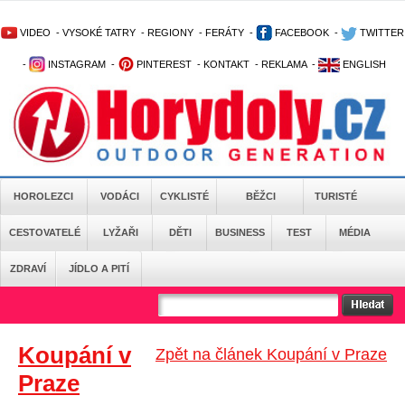
VIDEO
-
VYSOKÉ TATRY
-
REGIONY
-
FERÁTY
-
FACEBOOK
-
TWITTER
-
INSTAGRAM
-
PINTEREST
-
KONTAKT
-
REKLAMA
-
ENGLISH
HOROLEZCI
VODÁCI
CYKLISTÉ
BĚŽCI
TURISTÉ
CESTOVATELÉ
LYŽAŘI
DĚTI
BUSINESS
TEST
MÉDIA
ZDRAVÍ
JÍDLO A PITÍ
Koupání v
Zpět na článek Koupání v Praze
Praze