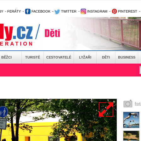
NY
-
FERÁTY
-
FACEBOOK
-
TWITTER
-
INSTAGRAM
-
PINTEREST
BĚŽCI
TURISTÉ
CESTOVATELÉ
LYŽAŘI
DĚTI
BUSINESS
fo