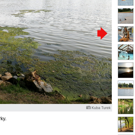
Kuba Turek
ky.