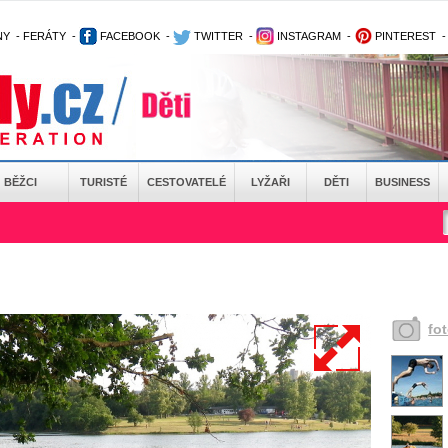
NY
-
FERÁTY
-
FACEBOOK
-
TWITTER
-
INSTAGRAM
-
PINTEREST
BĚŽCI
TURISTÉ
CESTOVATELÉ
LYŽAŘI
DĚTI
BUSINESS
fo