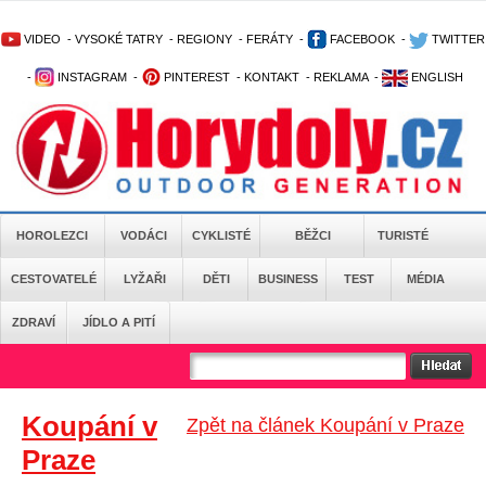
VIDEO
-
VYSOKÉ TATRY
-
REGIONY
-
FERÁTY
-
FACEBOOK
-
TWITTER
-
INSTAGRAM
-
PINTEREST
-
KONTAKT
-
REKLAMA
-
ENGLISH
HOROLEZCI
VODÁCI
CYKLISTÉ
BĚŽCI
TURISTÉ
CESTOVATELÉ
LYŽAŘI
DĚTI
BUSINESS
TEST
MÉDIA
ZDRAVÍ
JÍDLO A PITÍ
Koupání v
Zpět na článek Koupání v Praze
Praze