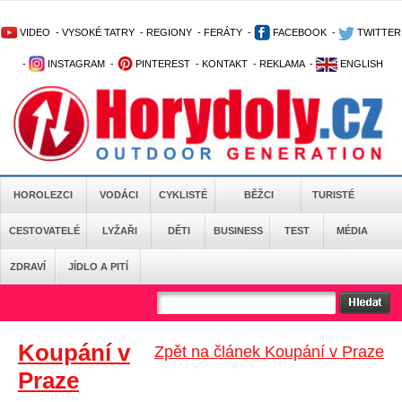
VIDEO
-
VYSOKÉ TATRY
-
REGIONY
-
FERÁTY
-
FACEBOOK
-
TWITTER
-
INSTAGRAM
-
PINTEREST
-
KONTAKT
-
REKLAMA
-
ENGLISH
HOROLEZCI
VODÁCI
CYKLISTÉ
BĚŽCI
TURISTÉ
CESTOVATELÉ
LYŽAŘI
DĚTI
BUSINESS
TEST
MÉDIA
ZDRAVÍ
JÍDLO A PITÍ
Koupání v
Zpět na článek Koupání v Praze
Praze