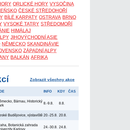
 HORY
ORLICKÉ HORY
VYSOČINA
ZEŇSKO
ČESKÉ STŘEDOHOŘÍ
KY
BÍLÉ KARPATY
OSTRAVA
BRNO
Y
VYSOKÉ TATRY
STŘEDOMOŘÍ
ÁNIE
HIMÁLAJ
ALPY
JIHOVÝCHODNÍ ASIE
O
NĚMECKO
SKANDINÁVIE
OVENSKO
ZÁPADNÍ ALPY
ANY
BALKÁN
AFRIKA
kcí
Zobrazit všechny akce
DE
INFO
KDY
ČAS
ěmecko, Bärnau, Historický
8.-9.8.
8.8.
ark
eské Budějovice, výstaviště
20.-25.8.
20.8.
raha, Botanická zahrada
24.-30.8.
24.8.
niverzity Karlovy