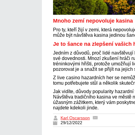
Mnoho zemí nepovoluje kasina
Pro ty, kteří žijí v zemi, která nepovolu
může být návštěva kasina jedinou šancí,
Je to šance na zlepšení vašich
Jedním z důvodů, proč lidé navštěvují ka
své dovednosti. Mnozí zkušení hráči na
tréninkovými hřišti, protože umožňují 
pozorovat je a snažit se přijít na jejich 
Z live casino hazardních her se nemůže
tomu potřebujete stůl a několik skuteč
Jak vidíte, důvody popularity hazardní 
Návštěva tradičního kasina ve městě n
úžasným zážitkem, který vám poskytne př
najdete kdekoli jinde.
Karl Oscarsson
29/12/2022