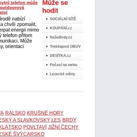
Může se
hytrý telefon může
t outdoorová
hodit
ství
írodě nabízí
SOCIÁLNÍ SÍTĚ
 chvíli zpomalit,
KOUPÁNÍ.cz
erpat energii mimo
 telefon přitom
NašeBrdy.cz
omunikaci. Může
y, orientaci
Trekingová OBUV
DESÍTKA.cz
Počasí na webu
Lezecké stěny
VA
RALSKO
KRUŠNÉ HORY
ESKÝ A SLAVKOVSKÝ LES
BRDY
OKLÁTSKO
POVLTAVÍ
JIŽNÍ ČECHY
ESKÉ ŠVÝCARSKO