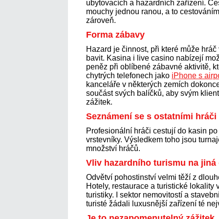
ubytovacích a hazardních zařízení. Ces
mouchy jednou ranou, a to cestováním
zároveň.
Forma zábavy
Hazard je činnost, při které může hráč
bavit. Kasina i live casino nabízejí m
peněz při oblíbené zábavné aktivitě, kt
chytrých telefonech jako
iPhone s airp
kanceláře v některých zemích dokonce
součást svých balíčků, aby svým klie
zážitek.
Seznámení se s ostatními hráči 
Profesionální hráči cestují do kasin po
vrstevníky. Výsledkem toho jsou turnaje
množství hráčů.
Vliv hazardního turismu na jiná
Odvětví pohostinství velmi těží z dlou
Hotely, restaurace a turistické lokalit
turistiky. I sektor nemovitostí a staveb
turisté žádali luxusnější zařízení té nej
Je to nezapomenutelný zážitek