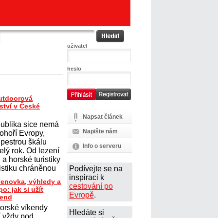
uživatel
heslo
outdoorová
ství v České
Napsat článek
ublika sice nemá
Napište nám
ohoří Evropy,
 pestrou škálu
Info o serveru
elý rok. Od lezení
a horské turistiky
istiku chráněnou
Podívejte se na
inspiraci k
benovka, výhledy a
cestování po
o: jak si užít
Evropě
.
kend
horské víkendy
Hledáte si
í vždy pod