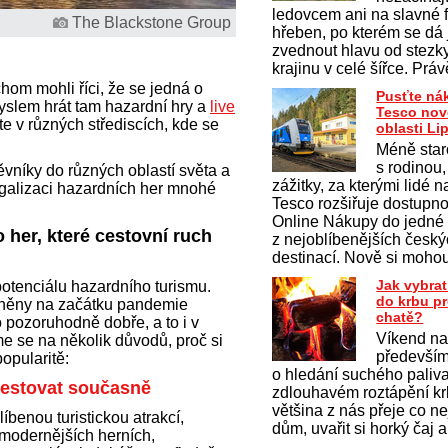
ledovcem ani na slavné f
The Blackstone Group
hřeben, po kterém se dá j
zvednout hlavu od stezk
krajinu v celé šířce. Prá
om mohli říci, že se jedná o
Pusťte ná
yslem hrát tam hazardní hry a
live
Tesco nov
te v různých střediscích, kde se
oblasti Li
Méně staro
s rodinou,
ěvníky do různých oblastí světa a
zážitky, za kterými lidé na
egalizaci hazardních her mnohé
Tesco rozšiřuje dostupno
Online Nákupy do jedné
 her, které cestovní ruch
z nejoblíbenějších česk
destinací. Nově si moho
Jak vybrat
otenciálu hazardního turismu.
do krbu p
iněny na začátku pandemie
chatě?
 pozoruhodně dobře, a to i v
Víkend na
me se na několik důvodů, proč si
především
popularitě:
o hledání suchého paliv
cestovat současně
zdlouhavém roztápění krb
většina z nás přeje co ne
íbenou turistickou atrakcí,
dům, uvařit si horký čaj a
jmodernějších herních,