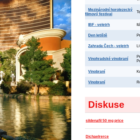
Mezinárodní horolezecký
T
filmový festival
IBF - veletrh
It
Den letiště
P
Zahrada Čech - veletrh
L
P
Vinohradské vinobraní
P
Vinobraní
K
Vinobraní
R
Diskuse
sildenafil 50 mg price
Dichaelrerce