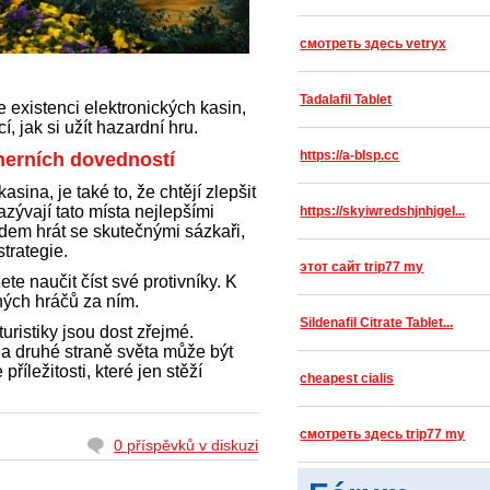
смотреть здесь vetryx
Tadalafil Tablet
je existenci elektronických kasin,
 jak si užít hazardní hru.
https://a-blsp.cc
 herních dovedností
sina, je také to, že chtějí zlepšit
zývají tato místa nejlepšími
https://skyiwredshjnhjgel...
lidem hrát se skutečnými sázkaři,
strategie.
этот сайт trip77 my
te naučit číst své protivníky. K
ných hráčů za ním.
Sildenafil Citrate Tablet...
turistiky jsou dost zřejmé.
a druhé straně světa může být
íležitosti, které jen stěží
cheapest cialis
смотреть здесь trip77 my
0 příspěvků v diskuzi