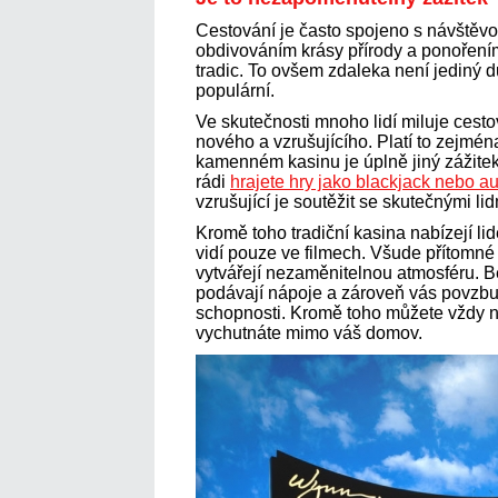
Cestování je často spojeno s návště
obdivováním krásy přírody a ponořením
tradic. To ovšem zdaleka není jediný dů
populární.
Ve skutečnosti mnoho lidí miluje cestov
nového a vzrušujícího. Platí to zejména
kamenném kasinu je úplně jiný zážitek
rádi
hrajete hry jako blackjack nebo a
vzrušující je soutěžit se skutečnými li
Kromě toho tradiční kasina nabízejí lid
vidí pouze ve filmech. Všude přítomné 
vytvářejí nezaměnitelnou atmosféru. 
podávají nápoje a zároveň vás povzbuzu
schopnosti. Kromě toho můžete vždy nají
vychutnáte mimo váš domov.