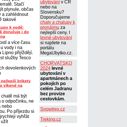
ubytování
v ČR
erratě. Stačí
nebo na
ít plynule, občas
Slovensku?
y a zahlédnout
Doporučujeme
vě takové
chaty a chalupy k
kupy k vodě:
pronájmu
za
ě doručuje i do
nejlepší ceny. I
pna
levné ubytování
stí a více času
si najdete na
 u vody i na
portálu
 Lipno přijíždějí.
MegaUbytko.cz.
st služby Tesco
CHORVATSKO
ých dovolenkových
2024
levné
u
ubytování v
apartmánech a
 nejlepší brikety
pokojích po
ro víkend na
celém Jadranu
bez provize
 chatě má být
cestovkám.
 o odpočinku, ne
a nebo
Snowtrex.cz
u. Po příjezdu si
jrychleji vyhřát
Treking.cz
 užít