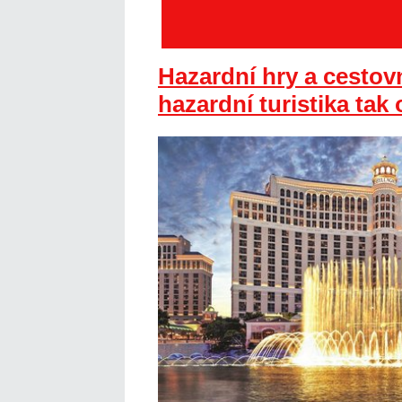
Hazardní hry a cestovn
hazardní turistika tak