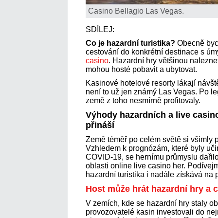
Casino Bellagio Las Vegas.
SDÍLEJ:
Co je hazardní turistika?
Obecně bych
cestování do konkrétní destinace s úm
casino
. Hazardní hry většinou nalezne
mohou hosté pobavit a ubytovat.
Kasinové hotelové resorty lákají návšt
není to už jen známý Las Vegas. Po l
země z toho nesmírně profitovaly.
Výhody hazardních a live casino
přináší
Země téměř po celém světě si všimly p
Vzhledem k prognózám, které byly uč
COVID-19, se hernímu průmyslu dařilo
oblasti online live casino her. Podívej
hazardní turistika i nadále získává na 
Host může hrát hazardní hry a 
V zemích, kde se hazardní hry staly obl
provozovatelé kasin investovali do ne