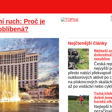
í ruch: Proč je
 oblíbená?
Nejčtenější články
Nejlepší 
dobrodruž
republice
Česká rep
nejvyšší p
přesto nabízí překvapivě
outdoorových aktivit po c
na pískovcových skalách 
až po vodáctví nebo cykl
Tichá hře
dobré temp
horský ví
Nejlepší 
nezačínaj