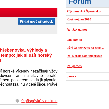
Fórum
Půjčovna Aut Španělsko
Kozí mejdan 2026
Přidat nový příspěvek
Re: Jak games
Jak games
Jižní Čechy zvou na nejle...
 hřebenovka, výhledy a
tempo: jak si užít horský
Re: Nordic Scating brusle
d
Re: games
í horské víkendy nezačínají vždy
dovcem ani na slavné ferratě.
games
řeben, po kterém se dá jít plynule,
dnout krajinu v celé šířce. Právě
0 příspěvků v diskuzi