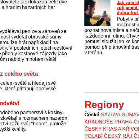
tovatelé tak dokážou trefit dvě
Jak vám c
 a hraním hazardních her
zpříjemni
dobrodruž
Pobyt v př
možnost na
poznat nová místa a nač
 vydělávat peníze a zároveň se
každodenní rutinu. Chytrý
ožnost vydělat obrovské sumy
nemusí sloužit jen ke k
erou lze hrát například i na
pomoci při plánování tras
ody
. V posledních letech cestovní
v terénu,
 přidaly kasinové zájezdy jako
ntům nabídly mnohem větší
z celého světa
 celém světě a hledají své
, které přitahují obrovské
Regiony
 odvětví
hodobého partnerství s kasiny.
České
SÁZAVA
ŠUMA
y vzkvétají s rozmachem hazardní
KRKONOŠE
PRAHA
Č
nictví zažil svůj "boom", protože
ČESKÝ KRAS A KŘIV
vyšší kvality.
POLABÍ
ČESKÝ RÁJ
Č