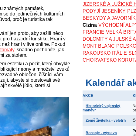
JIZERSKÉ A LUŽICKÉ
vou známých památek,
PODYJÍ
JESENÍKY
PL
 se do jedinečných kulturních
BESKYDY A JAVORNÍ
vod, proč je turistika tak
Cizina
VÝCHODNÍ ALP
FRANCIE
VELKÁ BRIT
ání jen proto, aby zažili něco
 pro hazardní turistiku. Hraní v
DOLOMITY A JULSKÉ 
 než hraní v live online. Pokud
MONT BLANC
POLSK
utomaty
, snadno pochopíte, jak
RAKOUSKO
ITÁLIE
SL
dmi za stolem.
CHORVATSKO
KORUT
em estetiku a pocit, který obvykle
blikající neony a množství zvuků
Bezvadně oblečeni číšníci vám
jí, abyste si otestovali své
Kalendář a
t skvělé jídlo, které si
AKCE
K
Historický vojenský
N
manévr
p
Země živitelka - veletrh
Č
P
Bonsaje - výstava
U