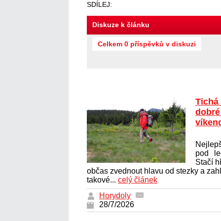
SDÍLEJ:
Diskuze k článku
Celkem 0 příspěvků v diskuzi
Tichá
dobré 
víken
Nejlepš
pod le
Stačí h
občas zvednout hlavu od stezky a zahlé
takové...
celý článek
Horydoly
28/7/2026