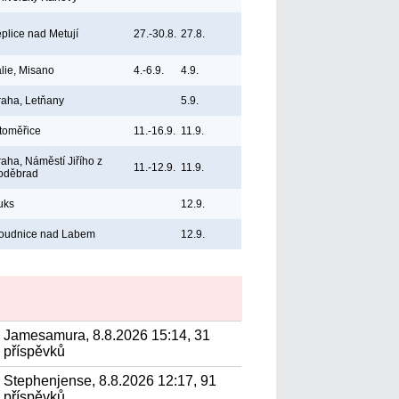
eplice nad Metují
27.-30.8.
27.8.
álie, Misano
4.-6.9.
4.9.
raha, Letňany
5.9.
itoměřice
11.-16.9.
11.9.
raha, Náměstí Jiřího z
11.-12.9.
11.9.
oděbrad
uks
12.9.
oudnice nad Labem
12.9.
Jamesamura, 8.8.2026 15:14, 31
příspěvků
Stephenjense, 8.8.2026 12:17, 91
příspěvků