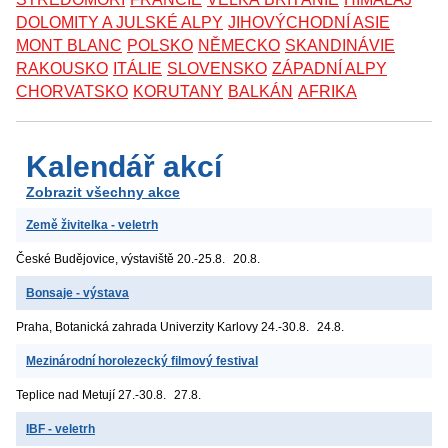
DOLOMITY A JULSKÉ ALPY
JIHOVÝCHODNÍ ASIE
MONT BLANC
POLSKO
NĚMECKO
SKANDINÁVIE
RAKOUSKO
ITÁLIE
SLOVENSKO
ZÁPADNÍ ALPY
CHORVATSKO
KORUTANY
BALKÁN
AFRIKA
Kalendář akcí
Zobrazit všechny akce
Země živitelka - veletrh
České Budějovice, výstaviště
20.-25.8.
20.8.
Bonsaje - výstava
Praha, Botanická zahrada Univerzity Karlovy
24.-30.8.
24.8.
Mezinárodní horolezecký filmový festival
Teplice nad Metují
27.-30.8.
27.8.
IBF - veletrh