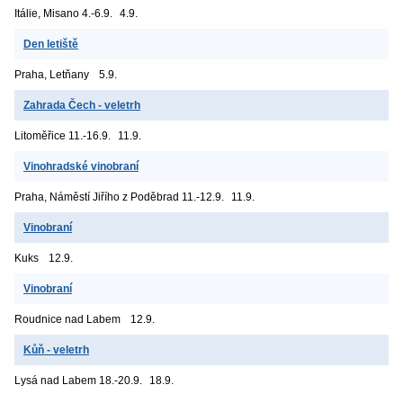
Itálie, Misano
4.-6.9.
4.9.
Den letiště
Praha, Letňany
5.9.
Zahrada Čech - veletrh
Litoměřice
11.-16.9.
11.9.
Vinohradské vinobraní
Praha, Náměstí Jiřího z Poděbrad
11.-12.9.
11.9.
Vinobraní
Kuks
12.9.
Vinobraní
Roudnice nad Labem
12.9.
Kůň - veletrh
Lysá nad Labem
18.-20.9.
18.9.