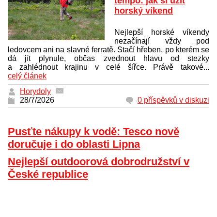
tempo: jak si užít
horský víkend
Nejlepší horské víkendy
nezačínají vždy pod
ledovcem ani na slavné ferratě. Stačí hřeben, po kterém se
dá jít plynule, občas zvednout hlavu od stezky
a zahlédnout krajinu v celé šířce. Právě takové...
celý článek
Horydoly
28/7/2026
0 příspěvků v diskuzi
Pusťte nákupy k vodě: Tesco nově
doručuje i do oblasti Lipna
Nejlepší outdoorová dobrodružství v
České republice