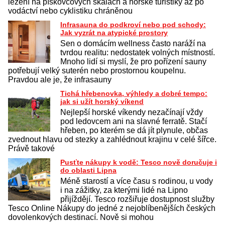
lezení na pískovcových skalách a horské turistiky až po
vodáctví nebo cyklistiku chráněnou
Infrasauna do podkroví nebo pod schody:
Jak vyzrát na atypické prostory
Sen o domácím wellness často naráží na
tvrdou realitu: nedostatek volných místností.
Mnoho lidí si myslí, že pro pořízení sauny
potřebují velký suterén nebo prostornou koupelnu.
Pravdou ale je, že infrasauny
Tichá hřebenovka, výhledy a dobré tempo:
jak si užít horský víkend
Nejlepší horské víkendy nezačínají vždy
pod ledovcem ani na slavné ferratě. Stačí
hřeben, po kterém se dá jít plynule, občas
zvednout hlavu od stezky a zahlédnout krajinu v celé šířce.
Právě takové
Pusťte nákupy k vodě: Tesco nově doručuje i
do oblasti Lipna
Méně starostí a více času s rodinou, u vody
i na zážitky, za kterými lidé na Lipno
přijíždějí. Tesco rozšiřuje dostupnost služby
Tesco Online Nákupy do jedné z nejoblíbenějších českých
dovolenkových destinací. Nově si mohou