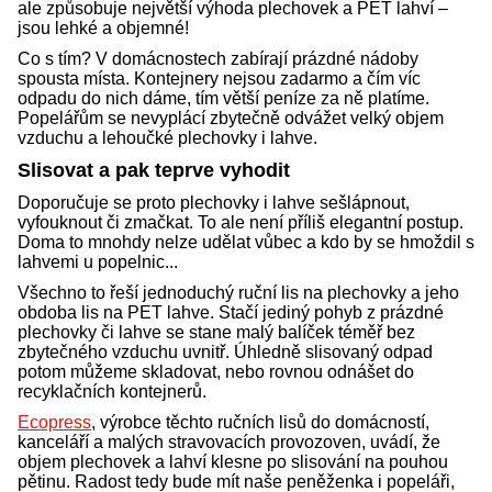
ale způsobuje největší výhoda plechovek a PET lahví –
jsou lehké a objemné!
Co s tím? V domácnostech zabírají prázdné nádoby
spousta místa. Kontejnery nejsou zadarmo a čím víc
odpadu do nich dáme, tím větší peníze za ně platíme.
Popelářům se nevyplácí zbytečně odvážet velký objem
vzduchu a lehoučké plechovky i lahve.
Slisovat a pak teprve vyhodit
Doporučuje se proto plechovky i lahve sešlápnout,
vyfouknout či zmačkat. To ale není příliš elegantní postup.
Doma to mnohdy nelze udělat vůbec a kdo by se hmoždil s
lahvemi u popelnic...
Všechno to řeší jednoduchý ruční lis na plechovky a jeho
obdoba lis na PET lahve. Stačí jediný pohyb z prázdné
plechovky či lahve se stane malý balíček téměř bez
zbytečného vzduchu uvnitř. Úhledně slisovaný odpad
potom můžeme skladovat, nebo rovnou odnášet do
recyklačních kontejnerů.
Ecopress
, výrobce těchto ručních lisů do domácností,
kanceláří a malých stravovacích provozoven, uvádí, že
objem plechovek a lahví klesne po slisování na pouhou
pětinu. Radost tedy bude mít naše peněženka i popeláři,