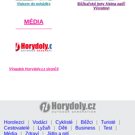
Vlakem do pohádky
Běžkařské boty Alpina patří
Vývodovi
MÉDIA
Výpadek Horydoly.cz skončil
Horolezci
Vodáci
Cyklisté
Běžci
Turisté
Cestovatelé
Lyžaři
Děti
Business
Test
Média
Zdraví
Jídlo a pití