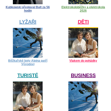
Kubkowski přeplaval Balt za 56
Elektrokoloběžky a elektrokola
hodin
2026
LYŽAŘI
DĚTI
Běžkařské boty Alpina patří
Vlakem do pohádky
Vývodovi
TURISTÉ
BUSINESS