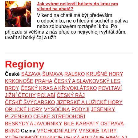
Jak vybrat nejlepší brikety do krbu pro
víkend na chatě?
Víkend na chatě má být především
o odpočinku, ne o hledání suchého paliva
nebo zdlouhavém roztápění krbu. Po
příjezdu si většina z nás přeje co nejrychleji vyhřát dům,
uvařit si horký čaj a užít
Regiony
České
SÁZAVA
ŠUMAVA
RALSKO
KRUŠNÉ HORY
KRKONOŠE
PRAHA
ČESKÝ A SLAVKOVSKÝ LES
BRDY
ČESKÝ KRAS A KŘIVOKLÁTSKO
POVLTAVÍ
JIŽNÍ ČECHY
POLABÍ
ČESKÝ RÁJ
ČESKÉ ŠVÝCARSKO
JIZERSKÉ A LUŽICKÉ HORY
ORLICKÉ HORY
VYSOČINA
PODYJÍ
JESENÍKY
PLZEŇSKO
ČESKÉ STŘEDOHOŘÍ
BESKYDY A JAVORNÍKY
BÍLÉ KARPATY
OSTRAVA
BRNO
Cizina
VÝCHODNÍ ALPY
VYSOKÉ TATRY
STŘEDOMOŘÍ
FRANCIE
VELKÁ BRITÁNIE
HIMÁLAJ