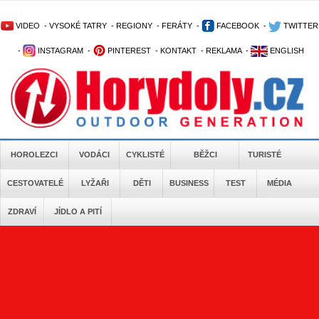
VIDEO
-
VYSOKÉ TATRY
-
REGIONY
-
FERÁTY
-
FACEBOOK
-
TWITTER
-
INSTAGRAM
-
PINTEREST
-
KONTAKT
-
REKLAMA
-
ENGLISH
HOROLEZCI
VODÁCI
CYKLISTÉ
BĚŽCI
TURISTÉ
CESTOVATELÉ
LYŽAŘI
DĚTI
BUSINESS
TEST
MÉDIA
ZDRAVÍ
JÍDLO A PITÍ