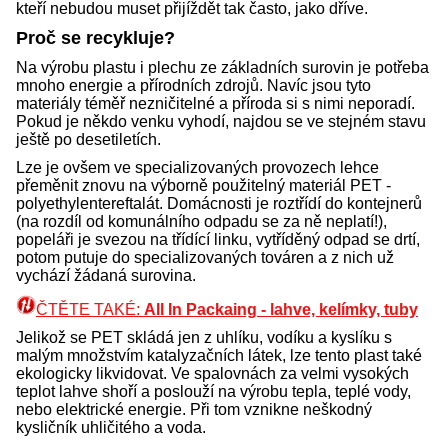
kteří nebudou muset přijíždět tak často, jako dříve.
Proč se recykluje?
Na výrobu plastu i plechu ze základních surovin je potřeba
mnoho energie a přírodních zdrojů. Navíc jsou tyto
materiály téměř nezničitelné a příroda si s nimi neporadí.
Pokud je někdo venku vyhodí, najdou se ve stejném stavu
ještě po desetiletích.
Lze je ovšem ve specializovaných provozech lehce
přeměnit znovu na výborně použitelný materiál PET -
polyethylentereftalát. Domácnosti je roztřídí do kontejnerů
(na rozdíl od komunálního odpadu se za ně neplatí!),
popeláři je svezou na třídící linku, vytříděný odpad se drtí,
potom putuje do specializovaných továren a z nich už
vychází žádaná surovina.
ČTĚTE TAKÉ:
All In Packaing - lahve, kelímky, tuby
Jelikož se PET skládá jen z uhlíku, vodíku a kyslíku s
malým množstvím katalyzačních látek, lze tento plast také
ekologicky likvidovat. Ve spalovnách za velmi vysokých
teplot lahve shoří a poslouží na výrobu tepla, teplé vody,
nebo elektrické energie. Při tom vznikne neškodný
kysličník uhličitého a voda.