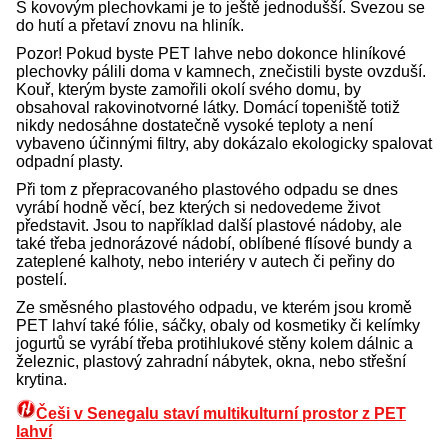
S kovovým plechovkami je to ještě jednodušší. Svezou se
do hutí a přetaví znovu na hliník.
Pozor! Pokud byste PET lahve nebo dokonce hliníkové
plechovky pálili doma v kamnech, znečistili byste ovzduší.
Kouř, kterým byste zamořili okolí svého domu, by
obsahoval rakovinotvorné látky. Domácí topeniště totiž
nikdy nedosáhne dostatečně vysoké teploty a není
vybaveno účinnými filtry, aby dokázalo ekologicky spalovat
odpadní plasty.
Při tom z přepracovaného plastového odpadu se dnes
vyrábí hodně věcí, bez kterých si nedovedeme život
představit. Jsou to například další plastové nádoby, ale
také třeba jednorázové nádobí, oblíbené flísové bundy a
zateplené kalhoty, nebo interiéry v autech či peřiny do
postelí.
Ze směsného plastového odpadu, ve kterém jsou kromě
PET lahví také fólie, sáčky, obaly od kosmetiky či kelímky
jogurtů se vyrábí třeba protihlukové stěny kolem dálnic a
železnic, plastový zahradní nábytek, okna, nebo střešní
krytina.
Češi v Senegalu staví multikulturní prostor z PET
lahví