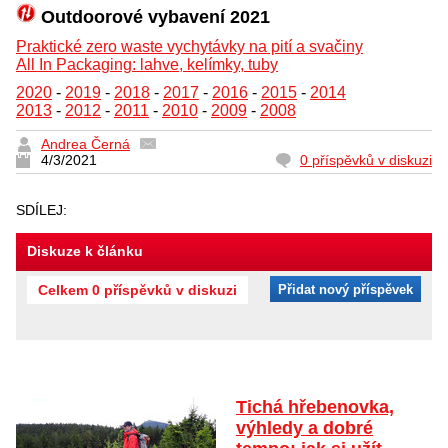
Outdoorové vybavení 2021
Praktické zero waste vychytávky na pití a svačiny
All In Packaging: lahve, kelímky, tuby
2020
-
2019
-
2018
-
2017
-
2016
-
2015
-
2014
2013
-
2012
-
2011
-
2010
-
2009
-
2008
Andrea Černá
4/3/2021
0 příspěvků v diskuzi
SDÍLEJ:
Diskuze k článku
Celkem 0 příspěvků v diskuzi
Přidat nový příspěvek
Tichá hřebenovka,
výhledy a dobré