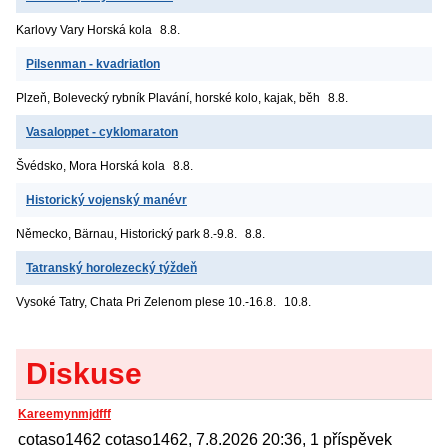
Karlovy Vary
Horská kola
8.8.
Pilsenman - kvadriatlon
Plzeň, Bolevecký rybník
Plavání, horské kolo, kajak, běh
8.8.
Vasaloppet - cyklomaraton
Švédsko, Mora
Horská kola
8.8.
Historický vojenský manévr
Německo, Bärnau, Historický park
8.-9.8.
8.8.
Tatranský horolezecký týždeň
Vysoké Tatry, Chata Pri Zelenom plese
10.-16.8.
10.8.
Diskuse
Kareemynmjdfff
cotaso1462 cotaso1462, 7.8.2026 20:36, 1 příspěvek