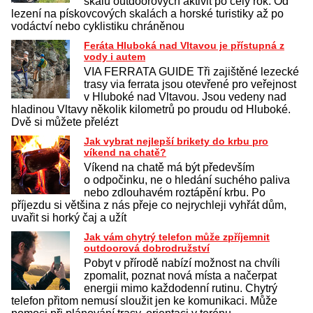
škálu outdoorových aktivit po celý rok. Od
lezení na pískovcových skalách a horské turistiky až po
vodáctví nebo cyklistiku chráněnou
Feráta Hluboká nad Vltavou je přístupná z
vody i autem
VIA FERRATA GUIDE Tři zajištěné lezecké
trasy via ferrata jsou otevřené pro veřejnost
v Hluboké nad Vltavou. Jsou vedeny nad
hladinou Vltavy několik kilometrů po proudu od Hluboké.
Dvě si můžete přelézt
Jak vybrat nejlepší brikety do krbu pro
víkend na chatě?
Víkend na chatě má být především
o odpočinku, ne o hledání suchého paliva
nebo zdlouhavém roztápění krbu. Po
příjezdu si většina z nás přeje co nejrychleji vyhřát dům,
uvařit si horký čaj a užít
Jak vám chytrý telefon může zpříjemnit
outdoorová dobrodružství
Pobyt v přírodě nabízí možnost na chvíli
zpomalit, poznat nová místa a načerpat
energii mimo každodenní rutinu. Chytrý
telefon přitom nemusí sloužit jen ke komunikaci. Může