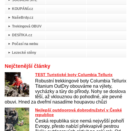
SOCIÁLNÍ SÍTĚ
KOUPÁNÍ.cz
NašeBrdy.cz
Trekingová OBUV
DESÍTKA.cz
Počasí na webu
Lezecké stěny
Nejčtenější články
TEST Turistické boty Columbia Tellurix
Robustní trekkingové boty Columbia Tellurix
Titanium OutDry obouváme na výlety,
vycházky a túry do přírody. Nohy se doslova
těší, až vklouznou do pohodlné, ale pevné
obuvi. Hned za dveřmí nasadíme houpavou chůzi
Nejlepší outdoorová dobrodružství v České
republice
Česká republika sice nemá nejvyšší pohoří
Evropy, přesto nabízí překvapivě pestrou