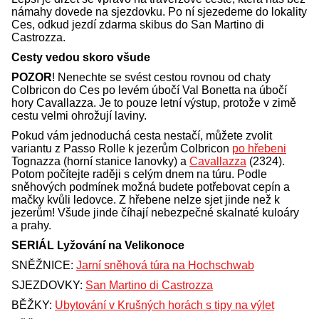
námahy dovede na sjezdovku. Po ní sjezedeme do lokality
Ces, odkud jezdí zdarma skibus do San Martino di
Castrozza.
Cesty vedou skoro všude
POZOR
! Nenechte se svést cestou rovnou od chaty
Colbricon do Ces po levém úbočí Val Bonetta na úbočí
hory Cavallazza. Je to pouze letní výstup, protože v zimě
cestu velmi ohrožují laviny.
Pokud vám jednoduchá cesta nestačí, můžete zvolit
variantu z Passo Rolle k jezerům Colbricon
po hřebeni
Tognazza (horní stanice lanovky) a
Cavallazza
(2324).
Potom počítejte raději s celým dnem na túru. Podle
sněhových podmínek možná budete potřebovat cepín a
mačky kvůli ledovce. Z hřebene nelze sjet jinde než k
jezerům! Všude jinde číhají nebezpečné skalnaté kuloáry
a prahy.
SERIÁL Lyžování na Velikonoce
SNĚŽNICE:
Jarní sněhová túra na Hochschwab
SJEZDOVKY:
San Martino di Castrozza
BĚŽKY:
Ubytování v Krušných horách s tipy na výlet