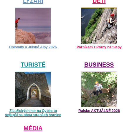
LYŽAŘI
DĚTI
Dolomity a Julské Alpy 2026
Parníkem z Prahy na Slapy
TURISTÉ
BUSINESS
Z Lužických hor na Oybin: to
Ralsko AKTUÁLNĚ 2026
nejlepší na obou stranách hranice
MÉDIA