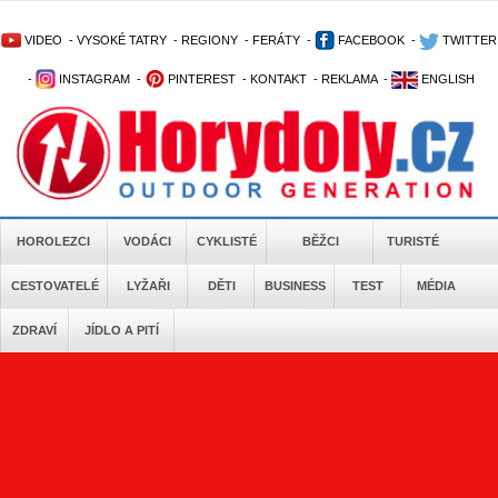
VIDEO
-
VYSOKÉ TATRY
-
REGIONY
-
FERÁTY
-
FACEBOOK
-
TWITTER
-
INSTAGRAM
-
PINTEREST
-
KONTAKT
-
REKLAMA
-
ENGLISH
HOROLEZCI
VODÁCI
CYKLISTÉ
BĚŽCI
TURISTÉ
CESTOVATELÉ
LYŽAŘI
DĚTI
BUSINESS
TEST
MÉDIA
ZDRAVÍ
JÍDLO A PITÍ