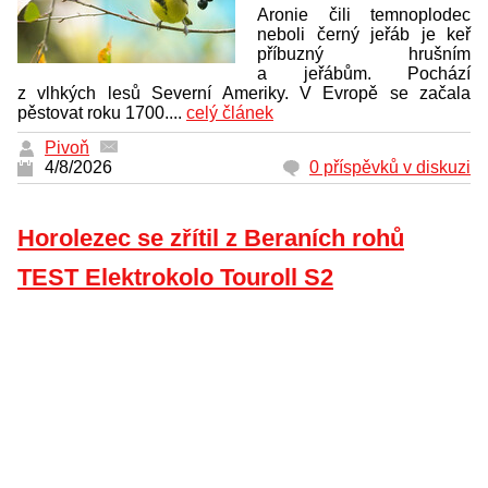
Aronie čili temnoplodec
neboli černý jeřáb je keř
příbuzný hrušním
a jeřábům. Pochází
z vlhkých lesů Severní Ameriky. V Evropě se začala
pěstovat roku 1700....
celý článek
Pivoň
4/8/2026
0 příspěvků v diskuzi
Horolezec se zřítil z Beraních rohů
TEST Elektrokolo Touroll S2