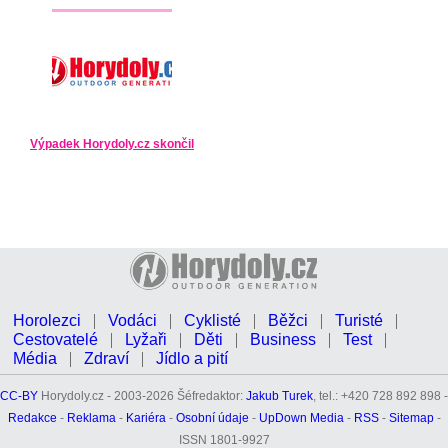
Výpadek Horydoly.cz skončil
Horolezci
Vodáci
Cyklisté
Běžci
Turisté
Cestovatelé
Lyžaři
Děti
Business
Test
Média
Zdraví
Jídlo a pití
CC-BY
Horydoly.cz - 2003-2026 Šéfredaktor:
Jakub Turek
, tel.: +420 728 892 898 -
Redakce
-
Reklama
-
Kariéra
-
Osobní údaje
-
UpDown Media
-
RSS
-
Sitemap
-
ISSN 1801-9927