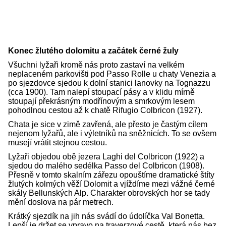
Konec žlutého dolomitu a začátek černé žuly
Všuchni lyžaři kromě nás proto zastaví na velkém
neplaceném parkovišti pod Passo Rolle u chaty Venezia a
po sjezdovce sjedou k dolní stanici lanovky na Tognazzu
(cca 1900). Tam nalepí stoupací pásy a v klidu mírně
stoupají překrásným modřínovým a smrkovým lesem
pohodlnou cestou až k chatě Rifugio Colbricon (1927).
Chata je sice v zimě zavřená, ale přesto je častým cílem
nejenom lyžařů, ale i výletníků na sněžnicích. To se ovšem
musejí vrátit stejnou cestou.
Lyžaři objedou obě jezera Laghi del Colbricon (1922) a
sjedou do malého sedélka Passo del Colbricon (1908).
Přesně v tomto skalním zářezu opouštíme dramatické štíty
žlutých kolmých věží Dolomit a vjíždíme mezi vážné černé
skály Bellunských Alp. Charakter obrovských hor se tady
mění doslova na pár metrech.
Krátký sjezdík na jih nás svádí do údolíčka Val Bonetta.
Lepší je držet se vpravo na traverzové cestě, která nás bez