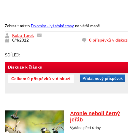
Zobrazit místo
Dolomity - lyžařské trasy
na větší mapě
Kuba Turek
6/4/2012
0 příspěvků v diskuzi
SDÍLEJ:
Diskuze k článku
Celkem 0 příspěvků v diskuzi
Přidat nový příspěvek
Aronie neboli černý
jeřáb
Vydáno před 4 dny