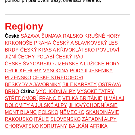
pomoci při plánování trasy, orientaci v terénu,
Regiony
České
SÁZAVA
ŠUMAVA
RALSKO
KRUŠNÉ HORY
KRKONOŠE
PRAHA
ČESKÝ A SLAVKOVSKÝ LES
BRDY
ČESKÝ KRAS A KŘIVOKLÁTSKO
POVLTAVÍ
JIŽNÍ ČECHY
POLABÍ
ČESKÝ RÁJ
ČESKÉ ŠVÝCARSKO
JIZERSKÉ A LUŽICKÉ HORY
ORLICKÉ HORY
VYSOČINA
PODYJÍ
JESENÍKY
PLZEŇSKO
ČESKÉ STŘEDOHOŘÍ
BESKYDY A JAVORNÍKY
BÍLÉ KARPATY
OSTRAVA
BRNO
Cizina
VÝCHODNÍ ALPY
VYSOKÉ TATRY
STŘEDOMOŘÍ
FRANCIE
VELKÁ BRITÁNIE
HIMÁLAJ
DOLOMITY A JULSKÉ ALPY
JIHOVÝCHODNÍ ASIE
MONT BLANC
POLSKO
NĚMECKO
SKANDINÁVIE
RAKOUSKO
ITÁLIE
SLOVENSKO
ZÁPADNÍ ALPY
CHORVATSKO
KORUTANY
BALKÁN
AFRIKA