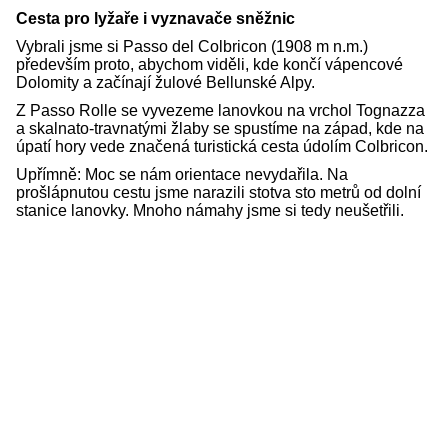
Cesta pro lyžaře i vyznavače sněžnic
Vybrali jsme si Passo del Colbricon (1908 m n.m.)
především proto, abychom viděli, kde končí vápencové
Dolomity a začínají žulové Bellunské Alpy.
Z Passo Rolle se vyvezeme lanovkou na vrchol Tognazza
a skalnato-travnatými žlaby se spustíme na západ, kde na
úpatí hory vede značená turistická cesta údolím Colbricon.
Upřímně: Moc se nám orientace nevydařila. Na
prošlápnutou cestu jsme narazili stotva sto metrů od dolní
stanice lanovky. Mnoho námahy jsme si tedy neušetřili.