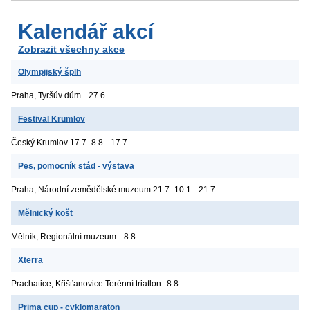
Kalendář akcí
Zobrazit všechny akce
Olympijský šplh
Praha, Tyršův dům
27.6.
Festival Krumlov
Český Krumlov
17.7.-8.8.
17.7.
Pes, pomocník stád - výstava
Praha, Národní zemědělské muzeum
21.7.-10.1.
21.7.
Mělnický košt
Mělník, Regionální muzeum
8.8.
Xterra
Prachatice, Křišťanovice
Terénní triatlon
8.8.
Prima cup - cyklomaraton