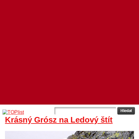
Krásný Grósz na Ledový štít