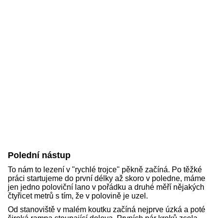
Polední nástup
To nám to lezení v "rychlé trojce" pěkně začíná. Po těžké
práci startujeme do první délky až skoro v poledne, máme
jen jedno poloviční lano v pořádku a druhé měří nějakých
čtyřicet metrů s tím, že v polovině je uzel.
Od stanoviště v malém koutku začíná nejprve úzká a poté