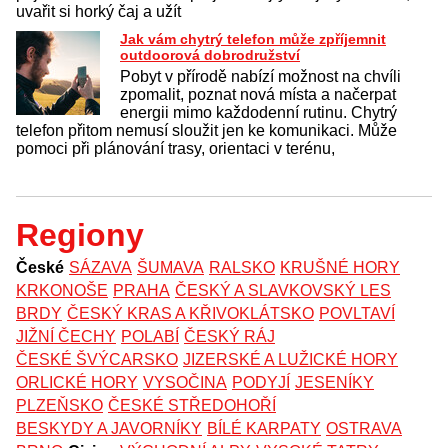
uvařit si horký čaj a užít
Jak vám chytrý telefon může zpříjemnit
outdoorová dobrodružství
Pobyt v přírodě nabízí možnost na chvíli
zpomalit, poznat nová místa a načerpat
energii mimo každodenní rutinu. Chytrý
telefon přitom nemusí sloužit jen ke komunikaci. Může
pomoci při plánování trasy, orientaci v terénu,
Regiony
České
SÁZAVA
ŠUMAVA
RALSKO
KRUŠNÉ HORY
KRKONOŠE
PRAHA
ČESKÝ A SLAVKOVSKÝ LES
BRDY
ČESKÝ KRAS A KŘIVOKLÁTSKO
POVLTAVÍ
JIŽNÍ ČECHY
POLABÍ
ČESKÝ RÁJ
ČESKÉ ŠVÝCARSKO
JIZERSKÉ A LUŽICKÉ HORY
ORLICKÉ HORY
VYSOČINA
PODYJÍ
JESENÍKY
PLZEŇSKO
ČESKÉ STŘEDOHOŘÍ
BESKYDY A JAVORNÍKY
BÍLÉ KARPATY
OSTRAVA