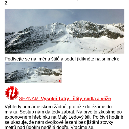
Z
Podívejte se na jména štítů a sedel (klikněte na snímek):
SEZNAM:
Vysoké Tatry - štíty, sedla a věže
Výhledy nemáme skoro žádné, protože dolézáme do
mraku. Sestup nám dá tedy zabrat. Najprve to zkusíme po
exponovném hřebínku na Malý Ledový štít. Po čtvrt hodině
se ukazuje, že nám dvojkové lezení bez jištění stovky
metrů nad údolím nedělá dobře. Vracíme se.