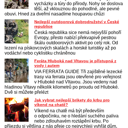
vycházky a túry do přírody. Nohy se doslova
těší, až vklouznou do pohodlné, ale pevné
obuvi. Hned za dveřmí nasadíme houpavou chůzi
Nejlepší outdoorová dobrodružství v České
republice
Česká republika sice nemá nejvyšší pohoří
Evropy, přesto nabízí překvapivě pestrou
škálu outdoorových aktivit po celý rok. Od
lezení na pískovcových skalách a horské turistiky až po
vodáctví nebo cyklistiku chráněnou
Feráta Hluboká nad Vltavou je přístupná z
vody i autem
VIA FERRATA GUIDE Tři zajištěné lezecké
trasy via ferrata jsou otevřené pro veřejnost
v Hluboké nad Vltavou. Jsou vedeny nad
hladinou Vltavy několik kilometrů po proudu od Hluboké.
Dvě si můžete přelézt
Jak vybrat nejlepší brikety do krbu pro
víkend na chatě?
Víkend na chatě má být především
o odpočinku, ne o hledání suchého paliva
nebo zdlouhavém roztápění krbu. Po
příjezdu si většina z nás přeje co nejrychleji vyhřát dům,