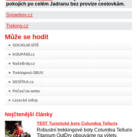
pokojích po celém Jadranu bez provize cestovkám.
Snowtrex.cz
Treking.cz
Může se hodit
SOCIÁLNÍ SÍTĚ
KOUPÁNÍ.cz
NašeBrdy.cz
Trekingová OBUV
DESÍTKA.cz
Počasí na webu
Lezecké stěny
Nejčtenější články
TEST Turistické boty Columbia Tellurix
Robustní trekkingové boty Columbia Tellurix
Titanium OutDry obouváme na výlety,