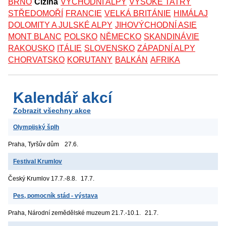
BRNO
Cizina
VÝCHODNÍ ALPY
VYSOKÉ TATRY
STŘEDOMOŘÍ
FRANCIE
VELKÁ BRITÁNIE
HIMÁLAJ
DOLOMITY A JULSKÉ ALPY
JIHOVÝCHODNÍ ASIE
MONT BLANC
POLSKO
NĚMECKO
SKANDINÁVIE
RAKOUSKO
ITÁLIE
SLOVENSKO
ZÁPADNÍ ALPY
CHORVATSKO
KORUTANY
BALKÁN
AFRIKA
Kalendář akcí
Zobrazit všechny akce
Olympijský šplh
Praha, Tyršův dům
27.6.
Festival Krumlov
Český Krumlov
17.7.-8.8.
17.7.
Pes, pomocník stád - výstava
Praha, Národní zemědělské muzeum
21.7.-10.1.
21.7.