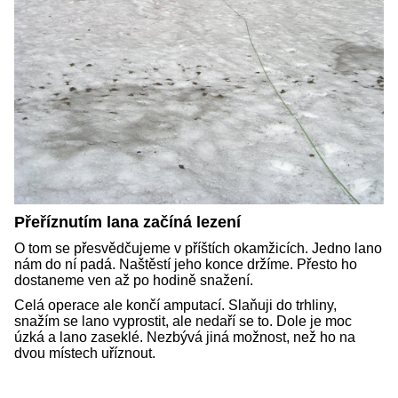
Přeříznutím lana začíná lezení
O tom se přesvědčujeme v příštích okamžicích. Jedno lano
nám do ní padá. Naštěstí jeho konce držíme. Přesto ho
dostaneme ven až po hodině snažení.
Celá operace ale končí amputací. Slaňuji do trhliny,
snažím se lano vyprostit, ale nedaří se to. Dole je moc
úzká a lano zaseklé. Nezbývá jiná možnost, než ho na
dvou místech uříznout.