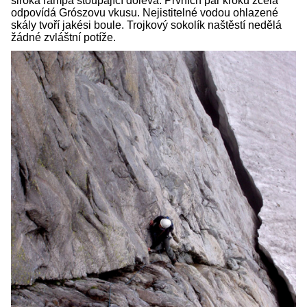
široká rampa stoupající doleva. Prvních pár kroků zcela
odpovídá Grószovu vkusu. Nejistitelné vodou ohlazené
skály tvoří jakési boule. Trojkový sokolík naštěstí nedělá
žádné zvláštní potíže.