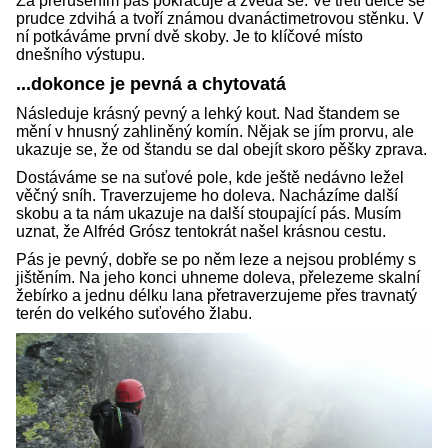
Za přerušením pás pokračuje a zvedá se. Ve třetí délce se
prudce zdvihá a tvoří známou dvanáctimetrovou stěnku. V
ní potkáváme první dvě skoby. Je to klíčové místo
dnešního výstupu.
...dokonce je pevná a chytovatá
Následuje krásný pevný a lehký kout. Nad štandem se
mění v hnusný zahliněný komín. Nějak se jím prorvu, ale
ukazuje se, že od štandu se dal obejít skoro pěšky zprava.
Dostáváme se na suťové pole, kde ještě nedávno ležel
věčný sníh. Traverzujeme ho doleva. Nacházíme další
skobu a ta nám ukazuje na další stoupající pás. Musím
uznat, že Alfréd Grósz tentokrát našel krásnou cestu.
Pás je pevný, dobře se po něm leze a nejsou problémy s
jištěním. Na jeho konci uhneme doleva, přelezeme skalní
žebírko a jednu délku lana přetraverzujeme přes travnatý
terén do velkého suťového žlabu.