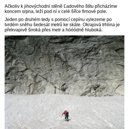
Ačkoliv k jihovýchodní stěně Ľadového štítu přicházíme
koncem srpna, leží pod ní v celé šířce firnové pole.
Jeden po druhém tedy s pomocí cepínu vylezeme po
tvrdém sněhu šedesát metrů ke skále. Okrajová trhlina je
překvapivě široká přes metr a hóóódně hluboká.