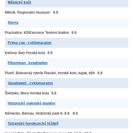
Mělnický košt
Mělník, Regionální muzeum
8.8.
Xterra
Prachatice, Křišťanovice
Terénní triatlon
8.8.
Prima cup - cyklomaraton
Karlovy Vary
Horská kola
8.8.
Pilsenman - kvadriatlon
Plzeň, Bolevecký rybník
Plavání, horské kolo, kajak, běh
8.8.
Vasaloppet - cyklomaraton
Švédsko, Mora
Horská kola
8.8.
Historický vojenský manévr
Německo, Bärnau, Historický park
8.-9.8.
8.8.
Tatranský horolezecký týždeň