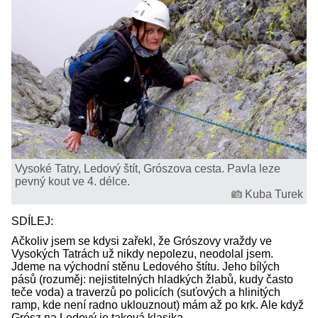
Vysoké Tatry, Ledový štít, Grószova cesta. Pavla leze
pevný kout ve 4. délce.
Kuba Turek
SDÍLEJ:
Ačkoliv jsem se kdysi zařekl, že Grószovy vraždy ve
Vysokých Tatrách už nikdy nepolezu, neodolal jsem.
Jdeme na východní stěnu Ledového štítu. Jeho bílých
pásů (rozuměj: nejistitelných hladkých žlabů, kudy často
teče voda) a traverzů po policích (suťových a hlinitých
ramp, kde není radno uklouznout) mám až po krk. Ale když
Grósz na Ledový je taková klasika...