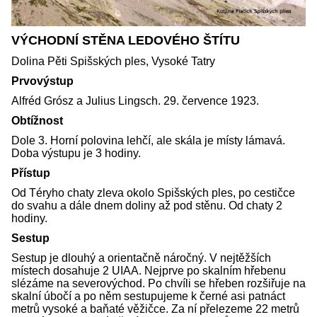
VÝCHODNÍ STĚNA LEDOVÉHO ŠTÍTU
Dolina Pěti Spišských ples, Vysoké Tatry
Prvovýstup
Alfréd Grósz a Julius Lingsch. 29. července 1923.
Obtížnost
Dole 3. Horní polovina lehčí, ale skála je místy lámavá.
Doba výstupu je 3 hodiny.
Přístup
Od Téryho chaty zleva okolo Spišských ples, po cestičce
do svahu a dále dnem doliny až pod stěnu. Od chaty 2
hodiny.
Sestup
Sestup je dlouhý a orientačně náročný. V nejtěžších
místech dosahuje 2 UIAA. Nejprve po skalním hřebenu
slézáme na severovýchod. Po chvíli se hřeben rozšiřuje na
skalní úbočí a po něm sestupujeme k černé asi patnáct
metrů vysoké a baňaté věžičce. Za ní přelezeme 22 metrů