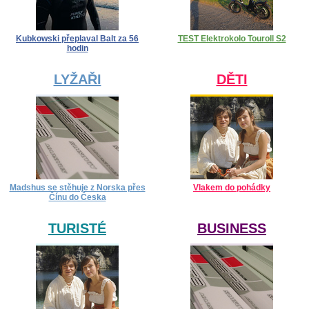
Kubkowski přeplaval Balt za 56
TEST Elektrokolo Touroll S2
hodin
LYŽAŘI
DĚTI
Madshus se stěhuje z Norska přes
Vlakem do pohádky
Čínu do Česka
TURISTÉ
BUSINESS