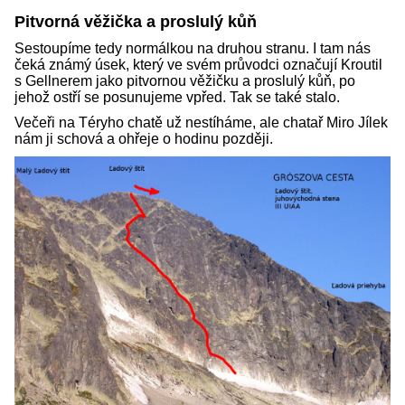
Pitvorná věžička a proslulý kůň
Sestoupíme tedy normálkou na druhou stranu. I tam nás
čeká známý úsek, který ve svém průvodci označují Kroutil
s Gellnerem jako pitvornou věžičku a proslulý kůň, po
jehož ostří se posunujeme vpřed. Tak se také stalo.
Večeři na Téryho chatě už nestíháme, ale chatař Miro Jílek
nám ji schová a ohřeje o hodinu později.