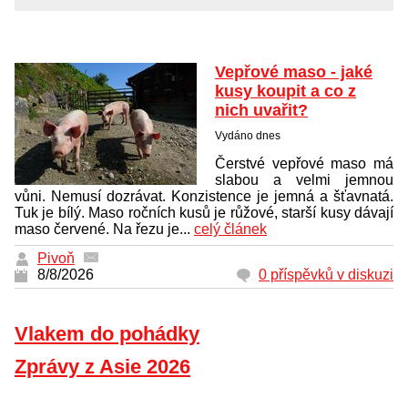
Vepřové maso - jaké
kusy koupit a co z
nich uvařit?
Vydáno dnes
Čerstvé vepřové maso má
slabou a velmi jemnou
vůni. Nemusí dozrávat. Konzistence je jemná a šťavnatá.
Tuk je bílý. Maso ročních kusů je růžové, starší kusy dávají
maso červené. Na řezu je...
celý článek
Pivoň
8/8/2026
0 příspěvků v diskuzi
Vlakem do pohádky
Zprávy z Asie 2026