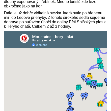
dlouhý exponovaný hřebínek. Mnoho turistů zde leze
obkročmo jako na koni.
Dále je už dobře viditelná stezka, která stále po hřebenu
míří do Ledové priehyby. Z tohoto širokého sedla sejdeme
doprava po suťovém úbočí do doliny Pěti Spišských ples a
k Téryho chatě. Celkem 2 až 3 hodiny.