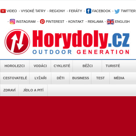
VIDEO
-
VYSOKÉ TATRY
-
REGIONY
-
FERÁTY
-
FACEBOOK
-
TWITTER
-
INSTAGRAM
-
PINTEREST
-
KONTAKT
-
REKLAMA
-
ENGLISH
HOROLEZCI
VODÁCI
CYKLISTÉ
BĚŽCI
TURISTÉ
CESTOVATELÉ
LYŽAŘI
DĚTI
BUSINESS
TEST
MÉDIA
ZDRAVÍ
JÍDLO A PITÍ