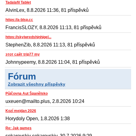
Tadalafil Tablet
AlvinLex, 8.8.2026 11:36, 81 příspěvků
https://a-blsp.cc
FrancisSLOZY, 8.8.2026 11:13, 81 příspěvků
https://skyiwredshjnhjgel...
StephenZib, 8.8.2026 11:13, 81 příspěvků
этот сайт trip77 my
Johnnypeemy, 8.8.2026 11:04, 81 příspěvků
Fórum
Zobrazit všechny příspěvky
Půjčovna Aut Španělsko
uxeuen@mailto.plus, 2.8.2026 10:24
Kozí mejdan 2026
Horydoly Open, 1.8.2026 1:38
Re: Jak games
sokarovskiy sokarovskiy, 30.7.2026 9:29