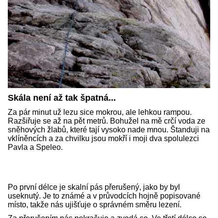
Skála není až tak špatná...
Za pár minut už lezu sice mokrou, ale lehkou rampou.
Razšiřuje se až na pět metrů. Bohužel na mě crčí voda ze
sněhových žlabů, které tají vysoko nade mnou. Štanduji na
vklíněncích a za chvilku jsou mokří i moji dva spolulezci
Pavla a Speleo.
Po první délce je skalní pás přerušený, jako by byl
useknutý. Je to známé a v průvodcích hojně popisované
místo, takže nás ujišťuje o správném směru lezení.