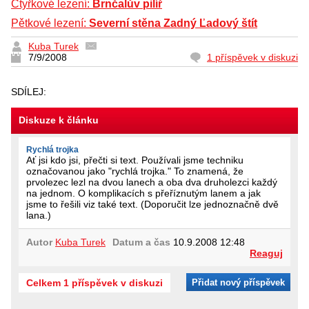
Čtyřkové lezení:
Brnčalův pilíř
Pětkové lezení:
Severní stěna Zadný Ľadový štít
Kuba Turek
7/9/2008
1 příspěvek v diskuzi
SDÍLEJ:
Diskuze k článku
Rychlá trojka
Ať jsi kdo jsi, přečti si text. Používali jsme techniku
označovanou jako "rychlá trojka." To znamená, že
prvolezec lezl na dvou lanech a oba dva druholezci každý
na jednom. O komplikacích s přeříznutým lanem a jak
jsme to řešili viz také text. (Doporučit lze jednoznačně dvě
lana.)
Autor
Kuba Turek
Datum a čas
10.9.2008 12:48
Reaguj
Celkem 1 příspěvek v diskuzi
Přidat nový příspěvek