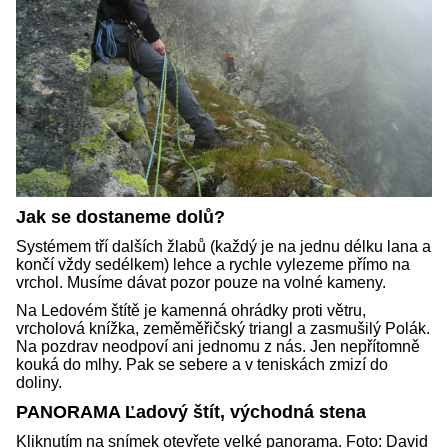
Jak se dostaneme dolů?
Systémem tří dalších žlabů (každý je na jednu délku lana a
končí vždy sedélkem) lehce a rychle vylezeme přímo na
vrchol. Musíme dávat pozor pouze na volné kameny.
Na Ledovém štítě je kamenná ohrádky proti větru,
vrcholová knížka, zeměměřičský triangl a zasmušilý Polák.
Na pozdrav neodpoví ani jednomu z nás. Jen nepřítomně
kouká do mlhy. Pak se sebere a v teniskách zmizí do
doliny.
PANORAMA Ľadový štít, východná stena
Kliknutím na snímek otevřete velké panorama. Foto: David