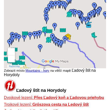
Ľadový štít na
Zobrazit místo
Mountains - hory
na větší mapě
Horydoly
Ľadový štít na Horydoly
Dvojkové lezení:
Přes Ľadový koň a Ľadovou priehybu
Trojkové lezení:
Grószova cesta na Ledový štít