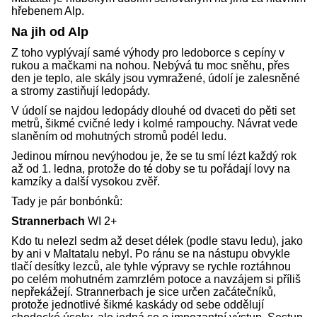
hřebenem Alp.
Na jih od Alp
Z toho vyplývají samé výhody pro ledoborce s cepíny v
rukou a mačkami na nohou. Nebývá tu moc sněhu, přes
den je teplo, ale skály jsou vymražené, údolí je zalesněné
a stromy zastiňují ledopády.
V údolí se najdou ledopády dlouhé od dvaceti do pěti set
metrů, šikmé cvičné ledy i kolmé rampouchy. Návrat vede
slaněním od mohutných stromů podél ledu.
Jedinou mírnou nevýhodou je, že se tu smí lézt každý rok
až od 1. ledna, protože do té doby se tu pořádají lovy na
kamzíky a další vysokou zvěř.
Tady je pár bonbónků:
Strannerbach
WI 2+
Kdo tu nelezl sedm až deset délek (podle stavu ledu), jako
by ani v Maltatalu nebyl. Po ránu se na nástupu obvykle
tlačí desítky lezců, ale tyhle výpravy se rychle roztáhnou
po celém mohutném zamrzlém potoce a navzájem si příliš
nepřekážejí. Strannerbach je sice určen začátečníků,
protože jednotlivé šikmé kaskády od sebe oddělují