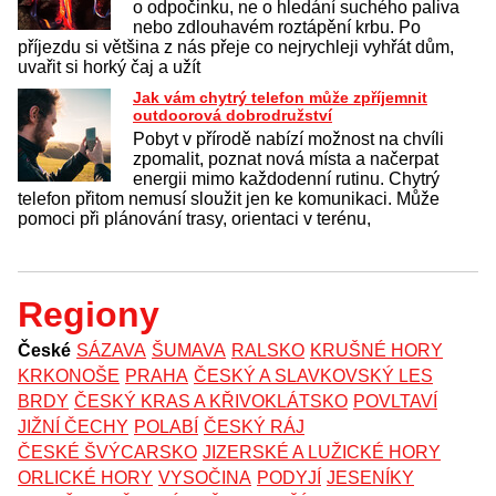
o odpočinku, ne o hledání suchého paliva
nebo zdlouhavém roztápění krbu. Po
příjezdu si většina z nás přeje co nejrychleji vyhřát dům,
uvařit si horký čaj a užít
Jak vám chytrý telefon může zpříjemnit
outdoorová dobrodružství
Pobyt v přírodě nabízí možnost na chvíli
zpomalit, poznat nová místa a načerpat
energii mimo každodenní rutinu. Chytrý
telefon přitom nemusí sloužit jen ke komunikaci. Může
pomoci při plánování trasy, orientaci v terénu,
Regiony
České
SÁZAVA
ŠUMAVA
RALSKO
KRUŠNÉ HORY
KRKONOŠE
PRAHA
ČESKÝ A SLAVKOVSKÝ LES
BRDY
ČESKÝ KRAS A KŘIVOKLÁTSKO
POVLTAVÍ
JIŽNÍ ČECHY
POLABÍ
ČESKÝ RÁJ
ČESKÉ ŠVÝCARSKO
JIZERSKÉ A LUŽICKÉ HORY
ORLICKÉ HORY
VYSOČINA
PODYJÍ
JESENÍKY