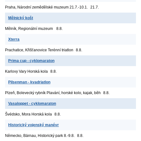
Praha, Národní zemědělské muzeum
21.7.-10.1.
21.7.
Mělnický košt
Mělník, Regionální muzeum
8.8.
Xterra
Prachatice, Křišťanovice
Terénní triatlon
8.8.
Prima cup - cyklomaraton
Karlovy Vary
Horská kola
8.8.
Pilsenman - kvadriatlon
Plzeň, Bolevecký rybník
Plavání, horské kolo, kajak, běh
8.8.
Vasaloppet - cyklomaraton
Švédsko, Mora
Horská kola
8.8.
Historický vojenský manévr
Německo, Bärnau, Historický park
8.-9.8.
8.8.