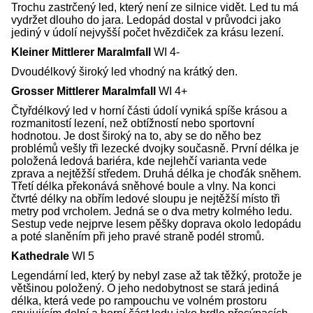
Trochu zastrčený led, který není ze silnice vidět. Led tu má
vydržet dlouho do jara. Ledopád dostal v průvodci jako
jediný v údolí nejvyšší počet hvězdiček za krásu lezení.
Kleiner Mittlerer Maralmfall
WI 4-
Dvoudélkový široký led vhodný na krátký den.
Grosser Mittlerer Maralmfall
WI 4+
Čtyřdélkový led v horní části údolí vyniká spíše krásou a
rozmanitostí lezení, než obtížností nebo sportovní
hodnotou. Je dost široký na to, aby se do něho bez
problémů vešly tři lezecké dvojky současně. První délka je
položená ledová bariéra, kde nejlehčí varianta vede
zprava a nejtěžší středem. Druhá délka je choďák sněhem.
Třetí délka překonává sněhové boule a vlny. Na konci
čtvrté délky na obřím ledové sloupu je nejtěžší místo tři
metry pod vrcholem. Jedná se o dva metry kolmého ledu.
Sestup vede nejprve lesem pěšky doprava okolo ledopádu
a poté slaněním při jeho pravé straně podél stromů.
Kathedrale
WI 5
Legendární led, který by nebyl zase až tak těžký, protože je
většinou položený. O jeho nedobytnost se stará jediná
délka, která vede po rampouchu ve volném prostoru