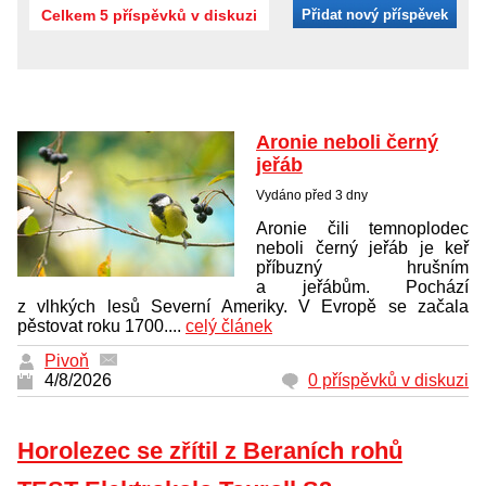
Celkem 5 příspěvků v diskuzi
Přidat nový příspěvek
Aronie neboli černý
jeřáb
Vydáno před 3 dny
Aronie čili temnoplodec
neboli černý jeřáb je keř
příbuzný hrušním
a jeřábům. Pochází
z vlhkých lesů Severní Ameriky. V Evropě se začala
pěstovat roku 1700....
celý článek
Pivoň
4/8/2026
0 příspěvků v diskuzi
Horolezec se zřítil z Beraních rohů