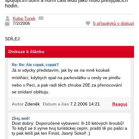
spujujícím dolní a horní část ledu jako hrdlo přesýpacích
hodin.
Kuba Turek
7/2/2006
5 příspěvků v diskuzi
SDÍLEJ:
Diskuze k článku
Re: Re: Ale copak, copak?
Já si vdycky představím, jak by se na mně koukali
místňáci, kdybych spal na parkoviátku u cesty ve pindlu
nebo v Peci, a pak radi těch zhruba 20E za přenocování
se snídaní obětuju.
Autor
Zdeněk
Datum a čas
7.2.2006 14:21
Reaguj
Zírej, woé!
Dost dobrý: Doporučené vybavení: 8-10 letových šroubů!
To když se ti vyrve tvuj turistickej cepín, praští tě po palici a
ty pak letíš jak ten Finist, Jasný Sokol! ;)