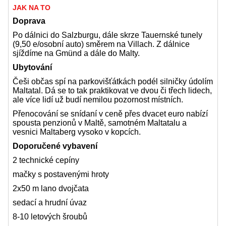
JAK NA TO
Doprava
Po dálnici do Salzburgu, dále skrze Tauernské tunely
(9,50 e/osobní auto) směrem na Villach. Z dálnice
sjíždíme na Gmünd a dále do Malty.
Ubytování
Češi občas spí na parkovišťátkách podél silničky údolím
Maltatal. Dá se to tak praktikovat ve dvou či třech lidech,
ale více lidí už budí nemilou pozornost místních.
Přenocování se snídaní v ceně přes dvacet euro nabízí
spousta penzionů v Maltě, samotném Maltatalu a
vesnici Maltaberg vysoko v kopcích.
Doporučené vybavení
2 technické cepíny
mačky s postavenými hroty
2x50 m lano dvojčata
sedací a hrudní úvaz
8-10 letových šroubů