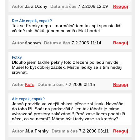
Autor
Já a Džony
Datum a čas
7.2.2006 12:09
Reaguj
Re: Ale copak, copak?
Tak se Frenky nepo... normálně tam tak spí spousta lidí
včetně místňáků -jenom nesmíš dělat bordel
Autor
Anonym
Datum a čas
7.2.2006 11:14
Reaguj
Fotky
Dlouho jsem takhle pěkný foto z lezení po ledu neviděl.
Musel to být dobrej zážitek. Místní ledíky se s tím nedají
srovnat.
Autor
Kuře
Datum a čas
7.2.2006 08:15
Reaguj
Ale copak, copak?
Jasná pravidla ve zdejší oblasti přece zní jinak. Nevnášej
do toho lži. Spát na parkovišti či jen tak tábořit je mimo
vyhrazené prostory zakázáno!!! Proč zase lidem podbízíš
něco, co se nesmí? Máme být i tady zase za kretény?
Autor
Já a Frenky
Datum a čas
7.2.2006 03:11
Reaguj