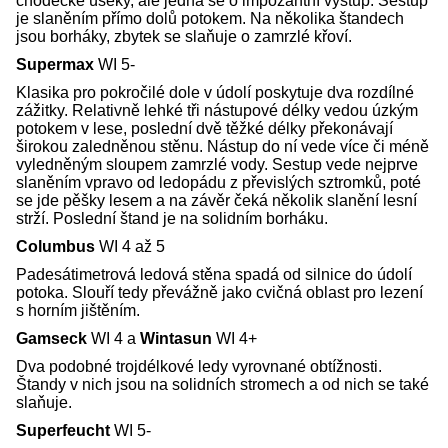
chodecké úseky, ale jedná se o impozantní výstup. Sestup
je slaněním přímo dolů potokem. Na několika štandech
jsou borháky, zbytek se slaňuje o zamrzlé křoví.
Supermax
WI 5-
Klasika pro pokročilé dole v údolí poskytuje dva rozdílné
zážitky. Relativně lehké tři nástupové délky vedou úzkým
potokem v lese, poslední dvě těžké délky překonávají
širokou zaledněnou stěnu. Nástup do ní vede více či méně
vyledněným sloupem zamrzlé vody. Sestup vede nejprve
slaněním vpravo od ledopádu z převislých sztromků, poté
se jde pěšky lesem a na závěr čeká několik slanění lesní
strží. Poslední štand je na solidním borháku.
Columbus
WI 4 až 5
Padesátimetrová ledová stěna spadá od silnice do údolí
potoka. Slouří tedy převážně jako cvičná oblast pro lezení
s horním jištěním.
Gamseck
WI 4 a
Wintasun
WI 4+
Dva podobné trojdélkové ledy vyrovnané obtížnosti.
Štandy v nich jsou na solidních stromech a od nich se také
slaňuje.
Superfeucht
WI 5-