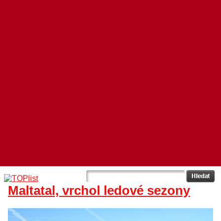
Maltatal, vrchol ledové sezony