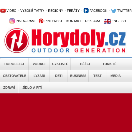
VIDEO
-
VYSOKÉ TATRY
-
REGIONY
-
FERÁTY
-
FACEBOOK
-
TWITTER
-
INSTAGRAM
-
PINTEREST
-
KONTAKT
-
REKLAMA
-
ENGLISH
HOROLEZCI
VODÁCI
CYKLISTÉ
BĚŽCI
TURISTÉ
CESTOVATELÉ
LYŽAŘI
DĚTI
BUSINESS
TEST
MÉDIA
ZDRAVÍ
JÍDLO A PITÍ