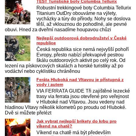
TEST Turistické boty Columbia Tellurix
Robustní trekkingové boty Columbia Tellurix
Titanium OutDry obouváme na výlety,
vycházky a túry do přírody. Nohy se doslova
těší, až vklouznou do pohodlné, ale pevné
obuvi. Hned za dveřmí nasadíme houpavou chůzi
Nejlepší outdoorová dobrodružství v České
republice
Česká republika sice nemá nejvyšší pohoří
Evropy, přesto nabízí překvapivě pestrou
škálu outdoorových aktivit po celý rok. Od
lezení na pískovcových skalách a horské turistiky až po
vodáctví nebo cyklistiku chráněnou
Feráta Hluboká nad Vltavou je přístupná z
vody i autem
VIA FERRATA GUIDE Tři zajištěné lezecké
trasy via ferrata jsou otevřené pro veřejnost
v Hluboké nad Vltavou. Jsou vedeny nad
hladinou Vltavy několik kilometrů po proudu od Hluboké.
Dvě si můžete přelézt
Jak vybrat nejlepší brikety do krbu pro
víkend na chatě?
Víkend na chatě má být především