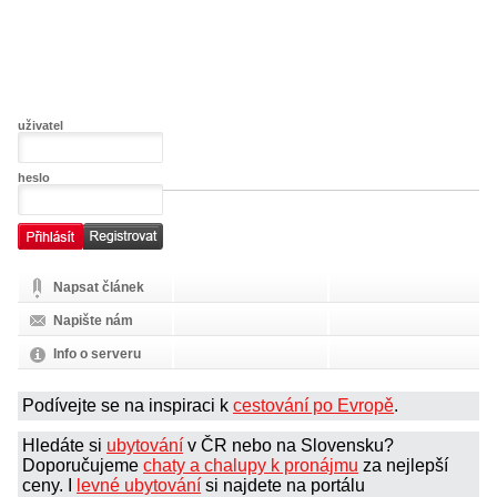
uživatel
heslo
Napsat článek
Napište nám
Info o serveru
Podívejte se na inspiraci k
cestování po Evropě
.
Hledáte si
ubytování
v ČR nebo na Slovensku?
Doporučujeme
chaty a chalupy k pronájmu
za nejlepší
ceny. I
levné ubytování
si najdete na portálu