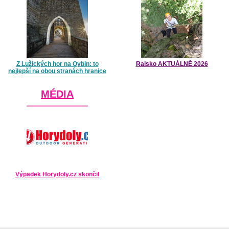
Z Lužických hor na Oybin: to
Ralsko AKTUÁLNĚ 2026
nejlepší na obou stranách hranice
MÉDIA
Výpadek Horydoly.cz skončil