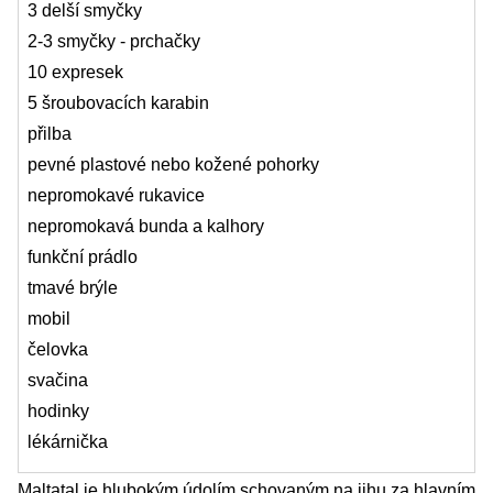
3 delší smyčky
2-3 smyčky - prchačky
10 expresek
5 šroubovacích karabin
přilba
pevné plastové nebo kožené pohorky
nepromokavé rukavice
nepromokavá bunda a kalhory
funkční prádlo
tmavé brýle
mobil
čelovka
svačina
hodinky
lékárnička
Maltatal je hlubokým údolím schovaným na jihu za hlavním