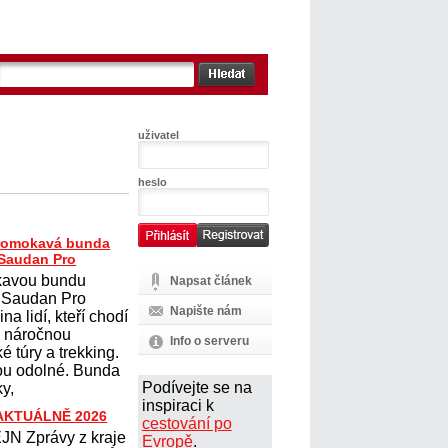
uživatel
heslo
romokavá bunda
Saudan Pro
avou bundu
Napsat článek
 Saudan Pro
Napište nám
na lidí, kteří chodí
na náročnou
Info o serveru
ké túry a trekking.
sou odolné. Bunda
Podívejte se na
y,
inspiraci k
 AKTUÁLNĚ 2026
cestování po
N Zprávy z kraje
Evropě
.