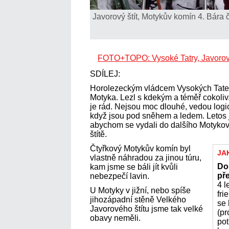
Javorový štít, Motykův komín 4. Bára 
FOTO+TOPO: Vysoké Tatry, Javorový
SDÍLEJ:
Horolezeckým vládcem Vysokých Tater b
Motyka. Lezl s kdekým a téměř cokoliv.
je rád. Nejsou moc dlouhé, vedou logic
když jsou pod sněhem a ledem. Letos 
abychom se vydali do dalšího Motyko
štítě.
Čtyřkový Motykův komín byl
JA
vlastně náhradou za jinou túru,
Do
kam jsme se báli jít kvůli
př
nebezpečí lavin.
4 l
U Motyky v jižní, nebo spíše
fri
jihozápadní stěně Velkého
se 
Javorového štítu jsme tak velké
(pr
obavy neměli.
pot