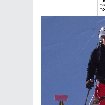
hor
mač
mob