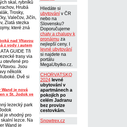
ých skal, rybníků
Prachov, Hrubá
Hledáte si
lák, Trosky,
ubytování
v ČR
ky, Valečov, Jičín,
nebo na
, Zlatá stezka
Slovensku?
ojmy, které zná
Doporučujeme
chaty a chalupy k
pronájmu
za
uboká nad Vltavou
nejlepší ceny. I
ná z vody i autem
levné ubytování
ATA GUIDE Tři
si najdete na
lezecké trasy via
portálu
ou otevřené pro
MegaUbytko.cz.
 Vltavou. Jsou
avy několik
CHORVATSKO
Hluboké. Dvě si
2024
levné
ubytování v
r Wand je nová
apartmánech a
ten v St. Jodok ve
pokojích po
celém Jadranu
nný lezecký park
bez provize
 Jodok
cestovkám.
al je vhodný pro
í skalní lezce. Na
Snowtrex.cz
her Wand je