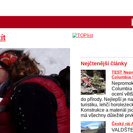
ít
Nejčtenější články
TEST Nep
Columbia 
Nepromok
Columbia
ocení větši
do přírody. Nejlepší je 
turistiku, lehčí horolezec
Konstrukce a materiál j
má všechny důležité prvk
Český ráj
VALDŠTEJ