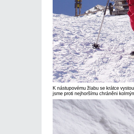
K nástupovému žlabu se krátce vysto
jsme proti nejhoršímu chráněni kolmým