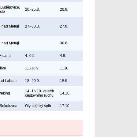
Budějovice,
20.-25.8.
20.8.
iště
e nad Metují
27.-30.8.
27.8.
e nad Metují
30.8.
 Misano
4.-6.9.
4.9.
řice
11.-16.9.
11.9.
nad Labem
18.-20.9.
18.9.
14.-16.10. veletrh
Peking
14.10.
cestovního ruchu
 Sokolovna
Olympijský šplh
17.10.