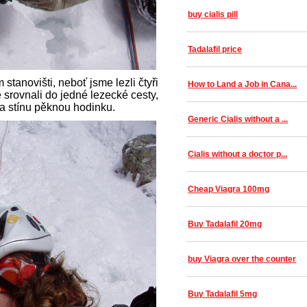
buy cialis pill
Tadalafil price
tanovišti, neboť jsme lezli čtyři
How to Land a Job in Cana...
 srovnali do jedné lezecké cesty,
 a stínu pěknou hodinku.
Generic Cialis without a ...
Cialis without a doctor p...
Cheap Viagra 100mg
Buy Tadalafil 20mg
buy Viagra over the counter
Buy Tadalafil 5mg