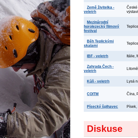
Země živitelka -
České 
veletrh
výstav
Mezinárodní
horolezecký filmový
Teplic
festival
Běh Teplickými
Teplic
skalami
IBF - veletrh
Itálie,
Zahrada Čech -
Litomě
veletrh
Kůň - veletrh
Lysá 
COITM
Čína, 
Písecký šplhavec
Písek,
Diskuse