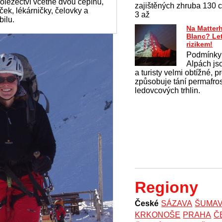
olezectví včetně dvou cepínů,
zajištěných zhruba 130 ce
ek, lékárničky, čelovky a
3 až
ilu.
Na Matter
Blanc? Le
rizikem!
Podmínky
Alpách js
a turisty velmi obtížné, 
způsobuje tání permafros
ledovcových trhlin.
Regiony
České
SÁZAVA
ŠUMA
KRKONOŠE
PRAHA
Č