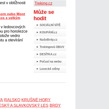
st v obtížnosti
Treking.cz
Může se
horn nebo Mont
hodit
tos s velkým
SOCIÁLNÍ SÍTĚ
 v ledovcových
ou pro horolezce
KOUPÁNÍ.cz
protože vedro
tu a otevírání
NašeBrdy.cz
Trekingová OBUV
DESÍTKA.cz
Počasí na webu
Lezecké stěny
VA
RALSKO
KRUŠNÉ HORY
ESKÝ A SLAVKOVSKÝ LES
BRDY