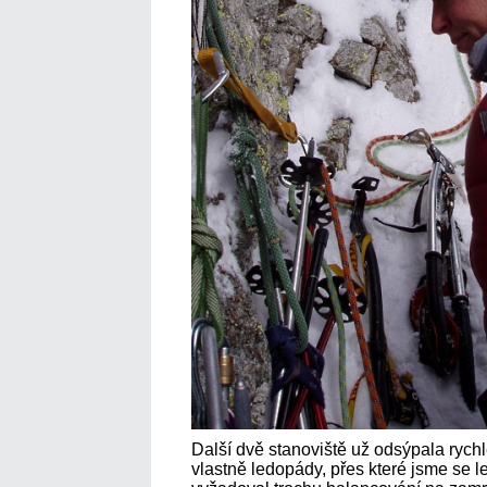
Další dvě stanoviště už odsýpala rychle
vlastně ledopády, přes které jsme se 