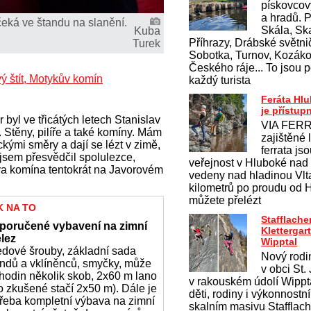
pískovcov
a hradů. 
čeká ve štandu na slanění.
Skála, Ska
Kuba
Příhrazy, Drábské světnič
Turek
Sobotka, Turnov, Kozákov
Českého ráje... To jsou p
 štít, Motykův komín
každý turista
Feráta Hl
je přístup
yl ve třicátých letech Stanislav
VIA FERR
 Stěny, pilíře a také komíny. Mám
zajištěné 
kými směry a dají se lézt v zimě,
ferrata js
jsem přesvědčil spolulezce,
veřejnost v Hluboké nad
va komína tentokrát na Javorovém
vedeny nad hladinou Vlt
kilometrů po proudu od 
můžete přelézt
K NA TO
Stafflache
poručené vybavení na zimní
Klettergar
elez
Wipptal
edové šrouby, základní sada
Nový rodi
endů a vklíněnců, smyčky, může
v obci St.
hodin několik skob, 2x60 m lano
v rakouském údolí Wippt
o zkušené stačí 2x50 m). Dále je
děti, rodiny i výkonnostn
řeba kompletní výbava na zimní
skalním masivu Stafflac