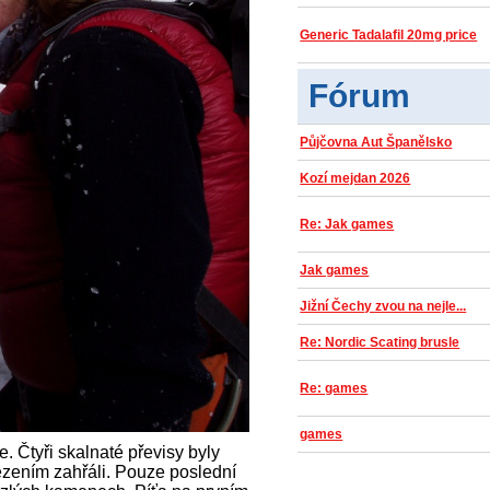
Generic Tadalafil 20mg price
Fórum
Půjčovna Aut Španělsko
Kozí mejdan 2026
Re: Jak games
Jak games
Jižní Čechy zvou na nejle...
Re: Nordic Scating brusle
Re: games
games
. Čtyři skalnaté převisy byly
lezením zahřáli. Pouze poslední