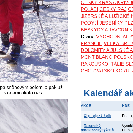
ČESKÝ KRAS A KŘIV
POLABÍ
ČESKÝ RÁJ
Č
JIZERSKÉ A LUŽICKÉ
PODYJÍ
JESENÍKY
PL
BESKYDY A JAVORNÍ
Cizina
VÝCHODNÍ ALP
FRANCIE
VELKÁ BRIT
DOLOMITY A JULSKÉ 
MONT BLANC
POLSK
RAKOUSKO
ITÁLIE
SL
CHORVATSKO
KORUT
upá sněhovým polem, a pak už
Kalendář a
i skalami okolo nás.
AKCE
KDE
Olympijský šplh
Praha,
Tatranský
Vysoké
horolezecký týždeň
Pri Ze