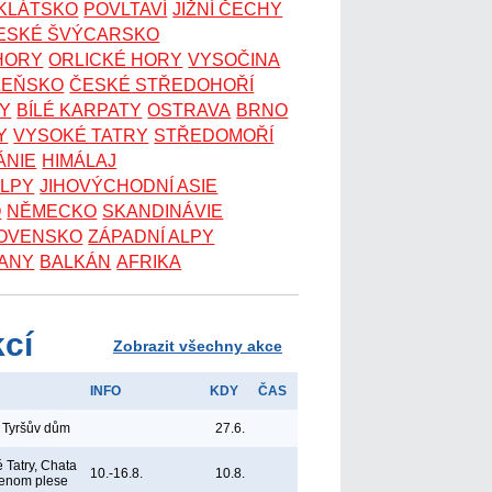
OKLÁTSKO
POVLTAVÍ
JIŽNÍ ČECHY
ESKÉ ŠVÝCARSKO
 HORY
ORLICKÉ HORY
VYSOČINA
ZEŇSKO
ČESKÉ STŘEDOHOŘÍ
KY
BÍLÉ KARPATY
OSTRAVA
BRNO
Y
VYSOKÉ TATRY
STŘEDOMOŘÍ
ÁNIE
HIMÁLAJ
ALPY
JIHOVÝCHODNÍ ASIE
O
NĚMECKO
SKANDINÁVIE
OVENSKO
ZÁPADNÍ ALPY
ANY
BALKÁN
AFRIKA
kcí
Zobrazit všechny akce
INFO
KDY
ČAS
 Tyršův dům
27.6.
 Tatry, Chata
10.-16.8.
10.8.
lenom plese