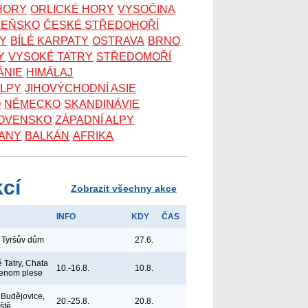
 HORY
ORLICKÉ HORY
VYSOČINA
ZEŇSKO
ČESKÉ STŘEDOHOŘÍ
KY
BÍLÉ KARPATY
OSTRAVA
BRNO
Y
VYSOKÉ TATRY
STŘEDOMOŘÍ
ÁNIE
HIMÁLAJ
ALPY
JIHOVÝCHODNÍ ASIE
O
NĚMECKO
SKANDINÁVIE
OVENSKO
ZÁPADNÍ ALPY
ANY
BALKÁN
AFRIKA
kcí
Zobrazit všechny akce
INFO
KDY
ČAS
 Tyršův dům
27.6.
 Tatry, Chata
10.-16.8.
10.8.
lenom plese
Budějovice,
20.-25.8.
20.8.
iště