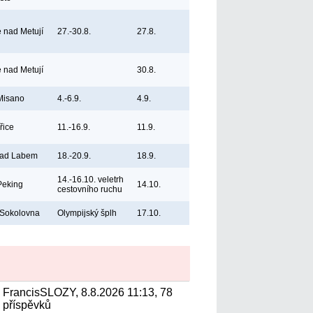
e nad Metují
27.-30.8.
27.8.
e nad Metují
30.8.
 Misano
4.-6.9.
4.9.
řice
11.-16.9.
11.9.
nad Labem
18.-20.9.
18.9.
14.-16.10. veletrh
Peking
14.10.
cestovního ruchu
 Sokolovna
Olympijský šplh
17.10.
FrancisSLOZY, 8.8.2026 11:13, 78
příspěvků