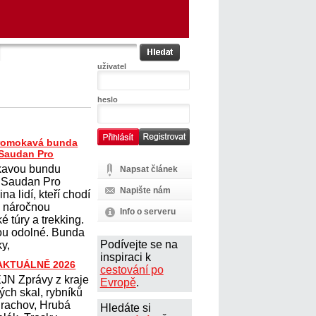
uživatel
heslo
romokavá bunda
Saudan Pro
avou bundu
Napsat článek
 Saudan Pro
Napište nám
na lidí, kteří chodí
na náročnou
Info o serveru
ké túry a trekking.
sou odolné. Bunda
Podívejte se na
y,
inspiraci k
 AKTUÁLNĚ 2026
cestování po
N Zprávy z kraje
Evropě
.
ých skal, rybníků
Prachov, Hrubá
Hledáte si