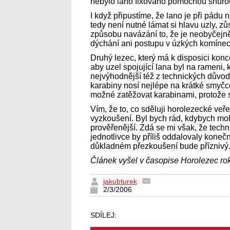
nebylo lano fixováno pomocnou šňůro
I když připustíme, že lano je při pádu
tedy není nutné lámat si hlavu uzly, z
způsobu navázání to, že je neobyčejn
dýchání ani postupu v úzkých komínec
Druhý lezec, který má k disposici konc
aby uzel spojující lana byl na rameni,
nejvýhodnější též z technických důvod
karabiny nosí nejlépe na krátké smyčc
možné zatěžovat karabinami, protože 
Vím, že to, co sděluji horolezecké veř
vyzkoušení. Byl bych rád, kdybych moh
prověřenější. Zdá se mi však, že tech
jednotlivce by příliš oddalovaly konečn
důkladném přezkoušení bude příznivý
Článek vyšel v časopise Horolezec ro
jakubturek
2/3/2006
SDÍLEJ: