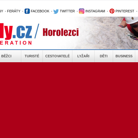
NY
-
FERÁTY
-
FACEBOOK
-
TWITTER
-
INSTAGRAM
-
PINTEREST
BĚŽCI
TURISTÉ
CESTOVATELÉ
LYŽAŘI
DĚTI
BUSINESS