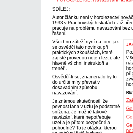
SDÍLEJ:
Autor článku není v horolezectví nová
1933 v Prachovských skalách. Již před 
pracuje na problému navazování bez u
řešení.
Všechno záleží nyní na tom, jak
JA
se osvědčí tato novinka při
Poz
praktických zkouškách, které
v 
zajisté provedou nejen lezci, ale
ná
hlavně všichni instruktoři a
hor
trenéři.
při
Osvědčí-li se, znamenalo by to
zvý
do určité míry převrat v
hor
dosavadním způsobu
RE
navazování.
Za
Je známou skutečností; že
pevnost lana v uzlu je podstatně
Ger
snížena. Je možně takové
Ger
navázání, které nepotřebuje
uzel a je přitom bezpečné a
Ger
pohodlné? To je otázka, kterou
ne