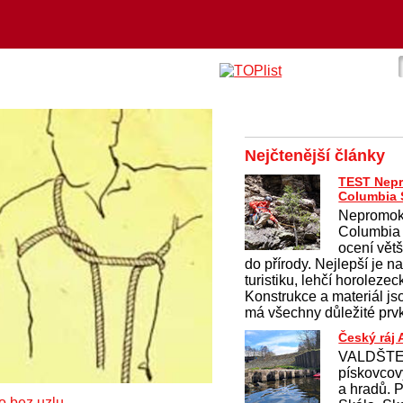
Nejčtenější články
TEST Nep
Columbia 
Nepromok
Columbia
ocení větši
do přírody. Nejlepší je 
turistiku, lehčí horolezec
Konstrukce a materiál j
má všechny důležité prvk
Český ráj
VALDŠTEJ
pískovcov
a hradů. 
 bez uzlu