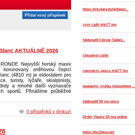
https://skyiwredshjnhjgel...
Přidat nový příspěvek
этот сайт trip77 my
Sildenafil Citrate Tablet...
Blanc AKTUÁLNĚ 2026
cheapest cialis
RONDE Nejvyšší horský masiv
y korunovaný sněhovou čepicí
смотреть здесь trip77 my
lanc (4810 m) je eldorádem pro
ce, turisty, lyžaře, skialpinisty,
idisty a mnohé další vyznavače
нажмите, чтобы подробнее ..
ch sportů. Přinášíme průběžné
sildenafil 50 mg price
0 příspěvků v diskuzi
Order Viagra 50 mg online
26
https://bs2blsp.net