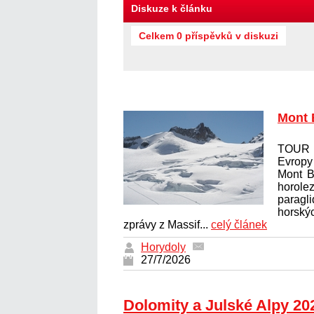
Diskuze k článku
Celkem 0 příspěvků v diskuzi
Mont 
TOUR 
Evrop
Mont B
horolez
paragl
horský
zprávy z Massif...
celý článek
Horydoly
27/7/2026
Dolomity a Julské Alpy 20