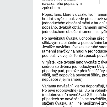
navázaného popsaným
způsobem.
Popis: lano, které v úvazku tvoří rame
hrudní smyčku, pak vede přes pravé r
jednoduchém obtočení mění v hrudní sm
popsáno, dvakrát obtáčí ramenní smyč
jednoduchém obtočeni ramenní smyčky
Po navléknutí úvazku uchopíme před h
střídavým napínáním a posouváním la
Jestliže navléknu úvazek s druhé stran
ramenní smyčky na hrudi v jednoduch
pod paží v dvojité. Tento způsob pova
V místě, kde dvojité lano vychází z úva
šňůrou se dvěma jednoduchými Uzly po
případný pád, protože přetržení šňůr
větší, než odpovídá pevnosti šňůry, pr
nepůsobí v jejím směru).
Varianta navázání, kterou doporučuji,
Po prvé (dobrovolně) asi 3,5 m volnéh
(nedobrovolně) rovněž asi 3,5 m pádu
případech se navázání plné osvědčilo
staženi úvazku, ani jiné nepříznivé z