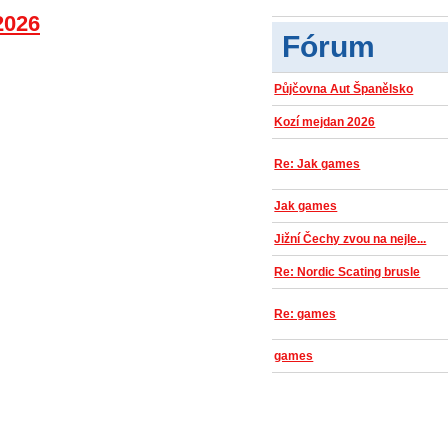
2026
Fórum
Půjčovna Aut Španělsko
Kozí mejdan 2026
Re: Jak games
Jak games
Jižní Čechy zvou na nejle...
Re: Nordic Scating brusle
Re: games
games