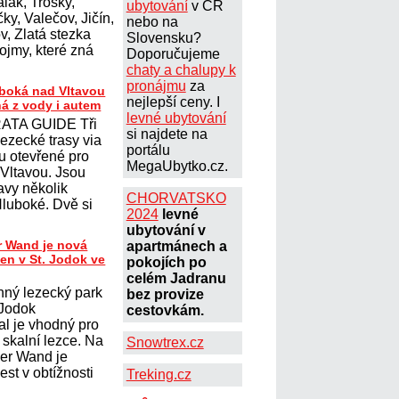
lák, Trosky,
ubytování
v ČR
ky, Valečov, Jičín,
nebo na
, Zlatá stezka
Slovensku?
ojmy, které zná
Doporučujeme
chaty a chalupy k
pronájmu
za
uboká nad Vltavou
nejlepší ceny. I
ná z vody i autem
levné ubytování
ATA GUIDE Tři
si najdete na
lezecké trasy via
portálu
ou otevřené pro
MegaUbytko.cz.
 Vltavou. Jsou
avy několik
CHORVATSKO
Hluboké. Dvě si
2024
levné
ubytování v
r Wand je nová
apartmánech a
ten v St. Jodok ve
pokojích po
celém Jadranu
nný lezecký park
bez provize
 Jodok
cestovkám.
al je vhodný pro
í skalní lezce. Na
Snowtrex.cz
her Wand je
st v obtížnosti
Treking.cz