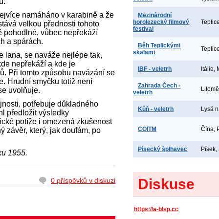
u.
 nejvíce namáháno v karabině a že
Mezinárodní
horolezecký filmový
Teplic
ůstává velkou přednosti tohoto
festival
ě pohodlné, vůbec nepřekáží
h a spárách.
Běh Teplickými
Teplic
skalami
e lana, se naváže nejlépe tak,
 kde nepřekáží a kde je
IBF - veletrh
Itálie,
ů. Při tomto způsobu navázání se
e. Hrudní smyčku totiž není
Zahrada Čech -
Litomě
se uvolňuje.
veletrh
ejnosti, potřebuje důkladného
Kůň - veletrh
Lysá 
l předložit výsledky
nické potíže i omezená zkušenost
COITM
Čína, 
ý závěr, který, jak doufám, po
.
Písecký šplhavec
Písek,
ku 1955.
Diskuse
0 příspěvků v diskuzi
https://a-blsp.cc