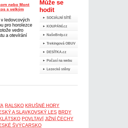
Může se
horn nebo Mont
hodit
tos s velkým
SOCIÁLNÍ SÍTĚ
 v ledovcových
ou pro horolezce
KOUPÁNÍ.cz
protože vedro
tu a otevírání
NašeBrdy.cz
Trekingová OBUV
DESÍTKA.cz
Počasí na webu
Lezecké stěny
VA
RALSKO
KRUŠNÉ HORY
ESKÝ A SLAVKOVSKÝ LES
BRDY
OKLÁTSKO
POVLTAVÍ
JIŽNÍ ČECHY
ESKÉ ŠVÝCARSKO