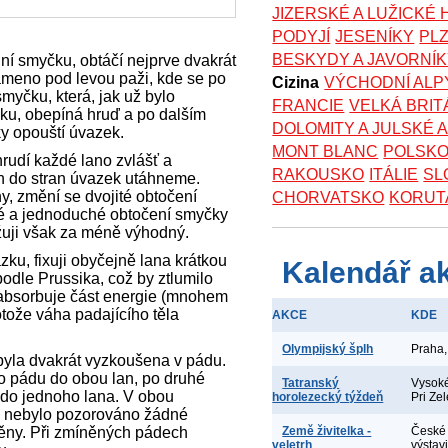
JIZERSKÉ A LUŽICKÉ
PODYJÍ
JESENÍKY
PL
BESKYDY A JAVORNÍ
nní smyčku, obtáčí nejprve dvakrát
ameno pod levou paži, kde se po
Cizina
VÝCHODNÍ ALP
yčku, která, jak už bylo
FRANCIE
VELKÁ BRIT
ku, obepíná hruď a po dalším
DOLOMITY A JULSKÉ 
 opouští úvazek.
MONT BLANC
POLSK
rudí každé lano zvlášť a
RAKOUSKO
ITÁLIE
SL
n do stran úvazek utáhneme.
y, změní se dvojité obtočení
CHORVATSKO
KORUT
é a jednoduché obtočení smyčky
žuji však za méně výhodný.
zku, fixuji obyčejně lana krátkou
Kalendář a
dle Prussika, což by ztlumilo
y absorbuje část energie (mnohem
otože váha padajícího těla
AKCE
KDE
Olympijský šplh
Praha,
 byla dvakrát vyzkoušena v pádu.
o pádu do obou lan, po druhé
Tatranský
Vysoké
 do jednoho lana. V obou
horolezecký týždeň
Pri Ze
, nebylo pozorováno žádné
měny. Při zmíněných pádech
Země živitelka -
České 
veletrh
výstav