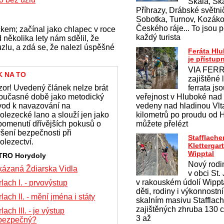
Skála, Ska
Příhrazy, Drábské světnič
Sobotka, Turnov, Kozákov
Českého ráje... To jsou p
čkem; začínal jako chlapec v roce
každý turista
několika lety nám sdělil, že
zlu, a zdá se, že nalezl úspěšné
Feráta Hl
je přístup
VIA FERR
K NA TO
zajištěné 
or! Uvedený článek nelze brát
ferrata js
současné době jako metodický
veřejnost v Hluboké nad
vod k navazování na
vedeny nad hladinou Vlt
olezecké lano a slouží jen jako
kilometrů po proudu od 
pomenutí dřívějších pokusů o
můžete přelézt
šení bezpečnosti při
Stafflache
olezectví.
Klettergar
Wipptal
TRO Horydoly
Nový rodi
kázaná Ždiarska Vidla
v obci St.
v rakouském údolí Wippt
lach I. - prvovýstup
děti, rodiny i výkonnostn
lach II. - mění jména i státy
skalním masivu Stafflac
zajištěných zhruba 130 ce
lach III. - je výstup
3 až
bezpečný?