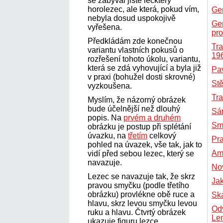
se zabýval jistě leckterý
horolezec, ale která, pokud vím,
Ger
nebyla dosud uspokojivě
Ger
vyřešena.
pr
Předkládám zde konečnou
Tra
variantu vlastních pokusů o
196
rozřešení tohoto úkolu, variantu,
která se zdá vyhovující a byla již
Pav
v praxi (bohužel dosti skrovné)
St
vyzkoušena.
Tr
Myslím, že názorný obrázek
bude účelnější než dlouhý
Sá
popis. Na
prvém a druhém
Sm
obrázku je postup při splétání
úvazku, na
třetím
celkový
Pr
pohled na úvazek, vše tak, jak to
Am
vidí před sebou lezec, který se
navazuje.
Nov
Lezec se navazuje tak, že skrz
Jak
pravou smyčku (podle třetího
obrázku) provlékne obě ruce a
Sk
hlavu, skrz levou smyčku levou
Od
ruku a hlavu. Čtvrtý obrázek
Le
ukazuje figuru lezce