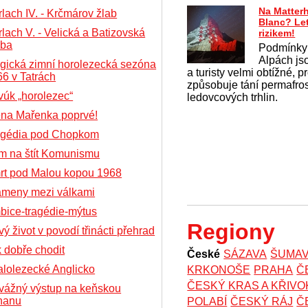
Na Matter
lach IV. - Krčmárov žlab
Blanc? Le
lach V. - Velická a Batizovská
rizikem!
oba
Podmínky
Alpách js
gická zimní horolezecká sezóna
a turisty velmi obtížné, 
6 v Tatrách
způsobuje tání permafros
úk „horolezec“
ledovcových trhlin.
ěna Mařenka poprvé!
agédia pod Chopkom
m na štít Komunismu
rt pod Malou kopou 1968
ameny mezi válkami
bice-tragédie-mýtus
Regiony
ý život v povodí třinácti přehrad
 dobře chodit
České
SÁZAVA
ŠUMA
alolezecké Anglicko
KRKONOŠE
PRAHA
Č
ČESKÝ KRAS A KŘIV
vážný výstup na keňskou
nanu
POLABÍ
ČESKÝ RÁJ
Č