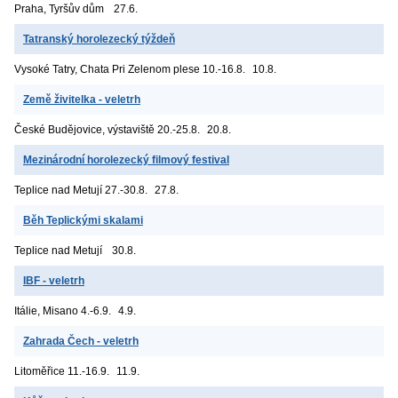
Praha, Tyršův dům
27.6.
Tatranský horolezecký týždeň
Vysoké Tatry, Chata Pri Zelenom plese
10.-16.8.
10.8.
Země živitelka - veletrh
České Budějovice, výstaviště
20.-25.8.
20.8.
Mezinárodní horolezecký filmový festival
Teplice nad Metují
27.-30.8.
27.8.
Běh Teplickými skalami
Teplice nad Metují
30.8.
IBF - veletrh
Itálie, Misano
4.-6.9.
4.9.
Zahrada Čech - veletrh
Litoměřice
11.-16.9.
11.9.