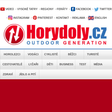
VIDEO
-
VYSOKÉ TATRY
-
REGIONY
-
FERÁTY
-
FACEBOOK
-
TWITTER
-
INSTAGRAM
-
PINTEREST
-
KONTAKT
-
REKLAMA
-
ENGLISH
HOROLEZCI
VODÁCI
CYKLISTÉ
BĚŽCI
TURISTÉ
CESTOVATELÉ
LYŽAŘI
DĚTI
BUSINESS
TEST
MÉDIA
ZDRAVÍ
JÍDLO A PITÍ