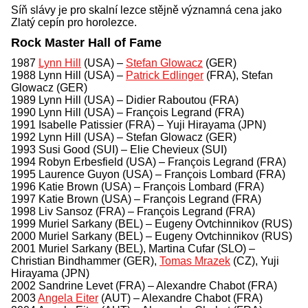
Síň slávy je pro skalní lezce stějně významná cena jako
Zlatý cepín pro horolezce.
Rock Master Hall of Fame
1987
Lynn Hill
(USA) –
Stefan Glowacz
(GER)
1988 Lynn Hill (USA) –
Patrick Edlinger
(FRA), Stefan
Glowacz (GER)
1989 Lynn Hill (USA) – Didier Raboutou (FRA)
1990 Lynn Hill (USA) – François Legrand (FRA)
1991 Isabelle Patissier (FRA) – Yuji Hirayama (JPN)
1992 Lynn Hill (USA) – Stefan Glowacz (GER)
1993 Susi Good (SUI) – Elie Chevieux (SUI)
1994 Robyn Erbesfield (USA) – François Legrand (FRA)
1995 Laurence Guyon (USA) – François Lombard (FRA)
1996 Katie Brown (USA) – François Lombard (FRA)
1997 Katie Brown (USA) – François Legrand (FRA)
1998 Liv Sansoz (FRA) – François Legrand (FRA)
1999 Muriel Sarkany (BEL) – Eugeny Ovtchinnikov (RUS)
2000 Muriel Sarkany (BEL) – Eugeny Ovtchinnikov (RUS)
2001 Muriel Sarkany (BEL), Martina Cufar (SLO) –
Christian Bindhammer (GER),
Tomas Mrazek
(CZ), Yuji
Hirayama (JPN)
2002 Sandrine Levet (FRA) – Alexandre Chabot (FRA)
2003
Angela Eiter
(AUT) – Alexandre Chabot (FRA)