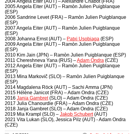
2004 Angela Eiter (AUT) – Alexandre Chabot (FRA)
2005 Angela Eiter (AUT) – Ramòn Julien Puigblanque
(ESP)
2006 Sandrine Levet (FRA) – Ramòn Julien Puigblanque
(ESP)
2007 Angela Eiter (AUT) – Ramòn Julien Puigblanque
(ESP)
2008 Johanna Ernst (AUT) –
Patxi Usobiaga
(ESP)
2009 Angela Eiter (AUT) – Ramòn Julien Puigblanque
(ESP)
2010 Kim Jain (JPN) – Ramòn Julien Puigblanque (ESP)
2011 Chereshneva Yana (RUS) –
Adam Ondra
(CZE)
2012 Angela Eiter (AUT) – Ramòn Julien Puigblanque
(ESP)
2013 Mina Markovič (SLO) – Ramòn Julien Puigblanque
(ESP)
2014 Magdalena Röck (AUT) – Sachi Amma (JPN)
2015 Hélène Janicot (FRA) – Adam Ondra (CZE)
2016
Janja Garnbret
(SLO) – Adam Ondra (CZE)
2017 Julia Chanourdie (FRA) – Adam Ondra (CZE)
2018 Janja Garnbret (SLO) – Adam Ondra (CZE)
2019 Mia Krampl (SLO) –
Jakob Schubert
(AUT)
2021 Vita Lukan (SLO), Jessica Pilz (AUT) - Adam Ondra
(CZE)