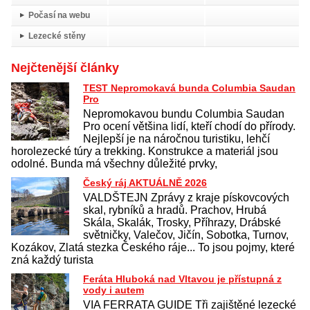
Počasí na webu
Lezecké stěny
Nejčtenější články
TEST Nepromokavá bunda Columbia Saudan
Pro
Nepromokavou bundu Columbia Saudan
Pro ocení většina lidí, kteří chodí do přírody.
Nejlepší je na náročnou turistiku, lehčí
horolezecké túry a trekking. Konstrukce a materiál jsou
odolné. Bunda má všechny důležité prvky,
Český ráj AKTUÁLNĚ 2026
VALDŠTEJN Zprávy z kraje pískovcových
skal, rybníků a hradů. Prachov, Hrubá
Skála, Skalák, Trosky, Příhrazy, Drábské
světničky, Valečov, Jičín, Sobotka, Turnov,
Kozákov, Zlatá stezka Českého ráje... To jsou pojmy, které
zná každý turista
Feráta Hluboká nad Vltavou je přístupná z
vody i autem
VIA FERRATA GUIDE Tři zajištěné lezecké