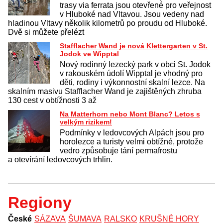
trasy via ferrata jsou otevřené pro veřejnost
v Hluboké nad Vltavou. Jsou vedeny nad
hladinou Vltavy několik kilometrů po proudu od Hluboké.
Dvě si můžete přelézt
Stafflacher Wand je nová Klettergarten v St.
Jodok ve Wipptal
Nový rodinný lezecký park v obci St. Jodok
v rakouském údolí Wipptal je vhodný pro
děti, rodiny i výkonnostní skalní lezce. Na
skalním masivu Stafflacher Wand je zajištěných zhruba
130 cest v obtížnosti 3 až
Na Matterhorn nebo Mont Blanc? Letos s
velkým rizikem!
Podmínky v ledovcových Alpách jsou pro
horolezce a turisty velmi obtížné, protože
vedro způsobuje tání permafrostu
a otevírání ledovcových trhlin.
Regiony
České
SÁZAVA
ŠUMAVA
RALSKO
KRUŠNÉ HORY