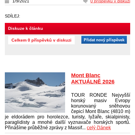
1/9/2021
0 příspěvků v diskuzi
SDÍLEJ:
Diskuze k článku
Celkem 0 příspěvků v diskuzi
Přidat nový příspěvek
Mont Blanc
AKTUÁLNĚ 2026
TOUR RONDE Nejvyšší
horský masiv Evropy
korunovaný sněhovou
čepicí Mont Blanc (4810 m)
je eldorádem pro horolezce, turisty, lyžaře, skialpinisty,
paraglidisty a mnohé další vyznavače horských sportů.
Přinášíme průběžné zprávy z Massif...
celý článek