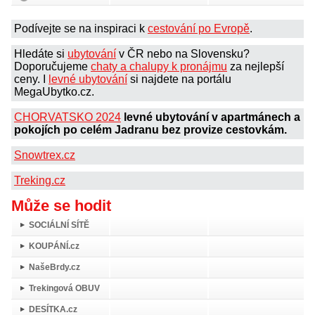
Podívejte se na inspiraci k
cestování po Evropě
.
Hledáte si
ubytování
v ČR nebo na Slovensku?
Doporučujeme
chaty a chalupy k pronájmu
za nejlepší
ceny. I
levné ubytování
si najdete na portálu
MegaUbytko.cz.
CHORVATSKO 2024
levné ubytování v apartmánech a
pokojích po celém Jadranu bez provize cestovkám.
Snowtrex.cz
Treking.cz
Může se hodit
SOCIÁLNÍ SÍTĚ
KOUPÁNÍ.cz
NašeBrdy.cz
Trekingová OBUV
DESÍTKA.cz