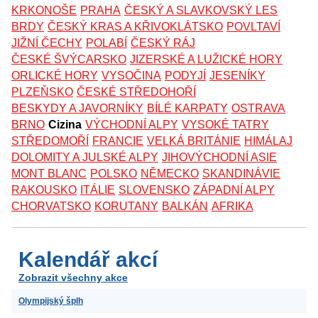
KRKONOŠE
PRAHA
ČESKÝ A SLAVKOVSKÝ LES
BRDY
ČESKÝ KRAS A KŘIVOKLÁTSKO
POVLTAVÍ
JIŽNÍ ČECHY
POLABÍ
ČESKÝ RÁJ
ČESKÉ ŠVÝCARSKO
JIZERSKÉ A LUŽICKÉ HORY
ORLICKÉ HORY
VYSOČINA
PODYJÍ
JESENÍKY
PLZEŇSKO
ČESKÉ STŘEDOHOŘÍ
BESKYDY A JAVORNÍKY
BÍLÉ KARPATY
OSTRAVA
BRNO
Cizina
VÝCHODNÍ ALPY
VYSOKÉ TATRY
STŘEDOMOŘÍ
FRANCIE
VELKÁ BRITÁNIE
HIMÁLAJ
DOLOMITY A JULSKÉ ALPY
JIHOVÝCHODNÍ ASIE
MONT BLANC
POLSKO
NĚMECKO
SKANDINÁVIE
RAKOUSKO
ITÁLIE
SLOVENSKO
ZÁPADNÍ ALPY
CHORVATSKO
KORUTANY
BALKÁN
AFRIKA
Kalendář akcí
Zobrazit všechny akce
Olympijský šplh