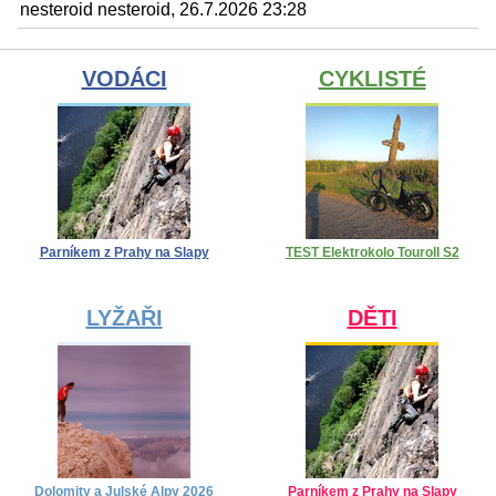
nesteroid nesteroid, 26.7.2026 23:28
VODÁCI
CYKLISTÉ
Parníkem z Prahy na Slapy
TEST Elektrokolo Touroll S2
LYŽAŘI
DĚTI
Dolomity a Julské Alpy 2026
Parníkem z Prahy na Slapy