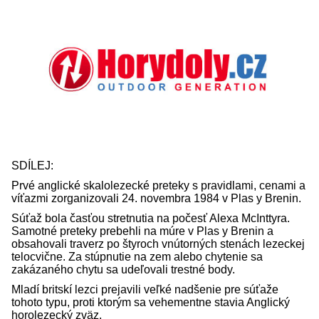
SDÍLEJ:
Prvé anglické skalolezecké preteky s pravidlami, cenami a
víťazmi zorganizovali 24. novembra 1984 v Plas y Brenin.
Súťaž bola časťou stretnutia na počesť Alexa McInttyra.
Samotné preteky prebehli na múre v Plas y Brenin a
obsahovali traverz po štyroch vnútorných stenách lezeckej
telocvične. Za stúpnutie na zem alebo chytenie sa
zakázaného chytu sa udeľovali trestné body.
Mladí britskí lezci prejavili veľké nadšenie pre súťaže
tohoto typu, proti ktorým sa vehementne stavia Anglický
horolezecký zväz.