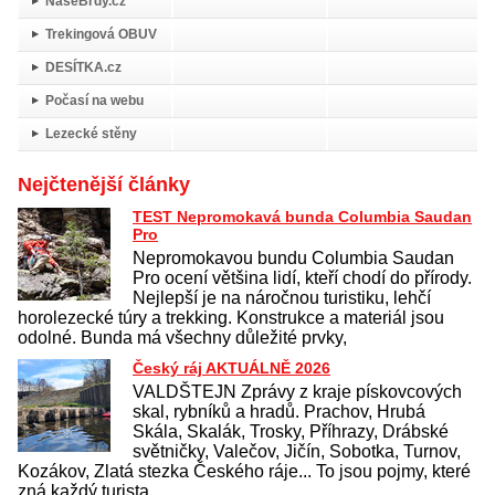
NašeBrdy.cz
Trekingová OBUV
DESÍTKA.cz
Počasí na webu
Lezecké stěny
Nejčtenější články
TEST Nepromokavá bunda Columbia Saudan
Pro
Nepromokavou bundu Columbia Saudan
Pro ocení většina lidí, kteří chodí do přírody.
Nejlepší je na náročnou turistiku, lehčí
horolezecké túry a trekking. Konstrukce a materiál jsou
odolné. Bunda má všechny důležité prvky,
Český ráj AKTUÁLNĚ 2026
VALDŠTEJN Zprávy z kraje pískovcových
skal, rybníků a hradů. Prachov, Hrubá
Skála, Skalák, Trosky, Příhrazy, Drábské
světničky, Valečov, Jičín, Sobotka, Turnov,
Kozákov, Zlatá stezka Českého ráje... To jsou pojmy, které
zná každý turista