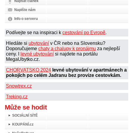
Napsat článek
Napište nám
Info o serveru
Podívejte se na inspiraci k
cestování po Evropě
.
Hledáte si
ubytování
v ČR nebo na Slovensku?
Doporučujeme
chaty a chalupy k pronájmu
za nejlepší
ceny. I
levné ubytování
si najdete na portálu
MegaUbytko.cz.
CHORVATSKO 2024
levné ubytování v apartmánech a
pokojích po celém Jadranu bez provize cestovkám.
Snowtrex.cz
Treking.cz
Může se hodit
SOCIÁLNÍ SÍTĚ
KOUPÁNÍ.cz