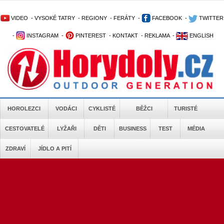
VIDEO
-
VYSOKÉ TATRY
-
REGIONY
-
FERÁTY
-
FACEBOOK
-
TWITTER
-
INSTAGRAM
-
PINTEREST
-
KONTAKT
-
REKLAMA
-
ENGLISH
HOROLEZCI
VODÁCI
CYKLISTÉ
BĚŽCI
TURISTÉ
CESTOVATELÉ
LYŽAŘI
DĚTI
BUSINESS
TEST
MÉDIA
ZDRAVÍ
JÍDLO A PITÍ