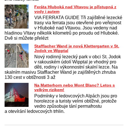
Feráta Hluboká nad Vltavou je přístupná z
vody i autem
VIA FERRATA GUIDE Tři zajištěné lezecké
trasy via ferrata jsou otevřené pro veřejnost
v Hluboké nad Vltavou. Jsou vedeny nad
hladinou Vltavy několik kilometrů po proudu od Hluboké.
Dvě si můžete přelézt
Stafflacher Wand je nová Klettergarten v St.
Jodok ve Wipptal
Nový rodinný lezecký park v obci St. Jodok
v rakouském údolí Wipptal je vhodný pro
děti, rodiny i výkonnostní skalní lezce. Na
skalním masivu Stafflacher Wand je zajištěných zhruba
130 cest v obtížnosti 3 až
Na Matterhorn nebo Mont Blanc? Letos s
velkým rizikem!
Podmínky v ledovcových Alpách jsou pro
horolezce a turisty velmi obtížné, protože
vedro způsobuje tání permafrostu
a otevírání ledovcových trhlin.