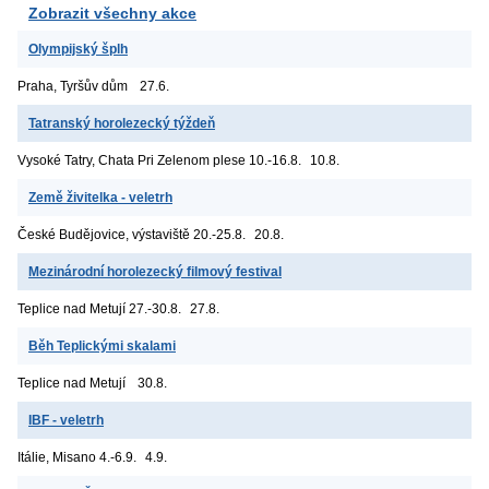
Zobrazit všechny akce
Olympijský šplh
Praha, Tyršův dům
27.6.
Tatranský horolezecký týždeň
Vysoké Tatry, Chata Pri Zelenom plese
10.-16.8.
10.8.
Země živitelka - veletrh
České Budějovice, výstaviště
20.-25.8.
20.8.
Mezinárodní horolezecký filmový festival
Teplice nad Metují
27.-30.8.
27.8.
Běh Teplickými skalami
Teplice nad Metují
30.8.
IBF - veletrh
Itálie, Misano
4.-6.9.
4.9.