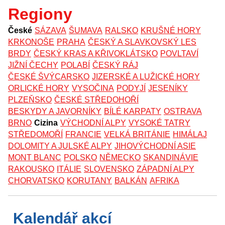
Regiony
České
SÁZAVA
ŠUMAVA
RALSKO
KRUŠNÉ HORY
KRKONOŠE
PRAHA
ČESKÝ A SLAVKOVSKÝ LES
BRDY
ČESKÝ KRAS A KŘIVOKLÁTSKO
POVLTAVÍ
JIŽNÍ ČECHY
POLABÍ
ČESKÝ RÁJ
ČESKÉ ŠVÝCARSKO
JIZERSKÉ A LUŽICKÉ HORY
ORLICKÉ HORY
VYSOČINA
PODYJÍ
JESENÍKY
PLZEŇSKO
ČESKÉ STŘEDOHOŘÍ
BESKYDY A JAVORNÍKY
BÍLÉ KARPATY
OSTRAVA
BRNO
Cizina
VÝCHODNÍ ALPY
VYSOKÉ TATRY
STŘEDOMOŘÍ
FRANCIE
VELKÁ BRITÁNIE
HIMÁLAJ
DOLOMITY A JULSKÉ ALPY
JIHOVÝCHODNÍ ASIE
MONT BLANC
POLSKO
NĚMECKO
SKANDINÁVIE
RAKOUSKO
ITÁLIE
SLOVENSKO
ZÁPADNÍ ALPY
CHORVATSKO
KORUTANY
BALKÁN
AFRIKA
Kalendář akcí