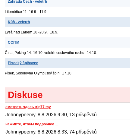
Zahrada Čech - veletrh
Litoměřice
11.-16.9.
11.9.
Kůň - veletrh
Lysá nad Labem
18.-20.9.
18.9.
COITM
Čína, Peking
14.-16.10. veletrh cestovního ruchu
14.10.
Písecký šplhavec
Písek, Sokolovna
Olympijský šplh
17.10.
Diskuse
смотреть здесь trip77 my
Johnnypeemy, 8.8.2026 9:30, 13 příspěvků
нажмите, чтобы подробнее ...
Johnnypeemy, 8.8.2026 8:33, 74 příspěvků