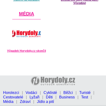
Vývodovi
MÉDIA
Výpadek Horydoly.cz skončil
Horolezci
Vodáci
Cyklisté
Běžci
Turisté
Cestovatelé
Lyžaři
Děti
Business
Test
Média
Zdraví
Jídlo a pití