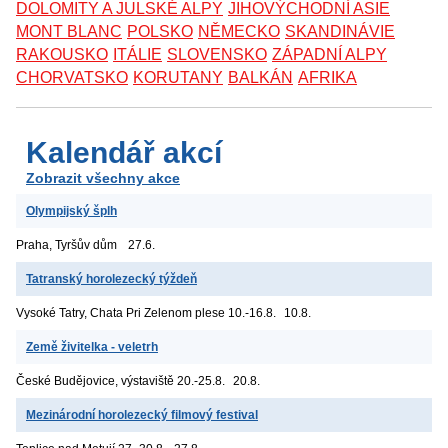
DOLOMITY A JULSKÉ ALPY
JIHOVÝCHODNÍ ASIE
MONT BLANC
POLSKO
NĚMECKO
SKANDINÁVIE
RAKOUSKO
ITÁLIE
SLOVENSKO
ZÁPADNÍ ALPY
CHORVATSKO
KORUTANY
BALKÁN
AFRIKA
Kalendář akcí
Zobrazit všechny akce
Olympijský šplh
Praha, Tyršův dům
27.6.
Tatranský horolezecký týždeň
Vysoké Tatry, Chata Pri Zelenom plese
10.-16.8.
10.8.
Země živitelka - veletrh
České Budějovice, výstaviště
20.-25.8.
20.8.
Mezinárodní horolezecký filmový festival