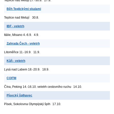
Teplice nad Metují
27.-30.8.
27.8.
Běh Teplickými skalami
Teplice nad Metují
30.8.
IBF - veletrh
Itálie, Misano
4.-6.9.
4.9.
Zahrada Čech - veletrh
Litoměřice
11.-16.9.
11.9.
Kůň - veletrh
Lysá nad Labem
18.-20.9.
18.9.
COITM
Čína, Peking
14.-16.10. veletrh cestovního ruchu
14.10.
Písecký šplhavec
Písek, Sokolovna
Olympijský šplh
17.10.