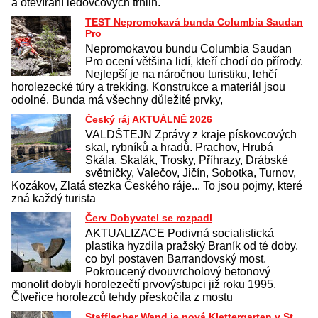
a otevírání ledovcových trhlin.
TEST Nepromokavá bunda Columbia Saudan
Pro
Nepromokavou bundu Columbia Saudan
Pro ocení většina lidí, kteří chodí do přírody.
Nejlepší je na náročnou turistiku, lehčí
horolezecké túry a trekking. Konstrukce a materiál jsou
odolné. Bunda má všechny důležité prvky,
Český ráj AKTUÁLNĚ 2026
VALDŠTEJN Zprávy z kraje pískovcových
skal, rybníků a hradů. Prachov, Hrubá
Skála, Skalák, Trosky, Příhrazy, Drábské
světničky, Valečov, Jičín, Sobotka, Turnov,
Kozákov, Zlatá stezka Českého ráje... To jsou pojmy, které
zná každý turista
Červ Dobyvatel se rozpadl
AKTUALIZACE Podivná socialistická
plastika hyzdila pražský Braník od té doby,
co byl postaven Barrandovský most.
Pokroucený dvouvrcholový betonový
monolit dobyli horolezečtí prvovýstupci již roku 1995.
Čtveřice horolezců tehdy přeskočila z mostu
Stafflacher Wand je nová Klettergarten v St.