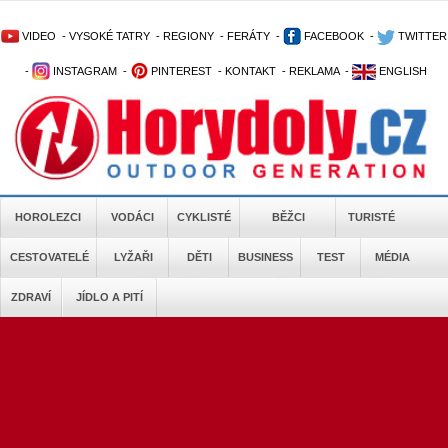
VIDEO
-
VYSOKÉ TATRY
-
REGIONY
-
FERÁTY
-
FACEBOOK
-
TWITTER
-
INSTAGRAM
-
PINTEREST
-
KONTAKT
-
REKLAMA
-
ENGLISH
HOROLEZCI
VODÁCI
CYKLISTÉ
BĚŽCI
TURISTÉ
CESTOVATELÉ
LYŽAŘI
DĚTI
BUSINESS
TEST
MÉDIA
ZDRAVÍ
JÍDLO A PITÍ