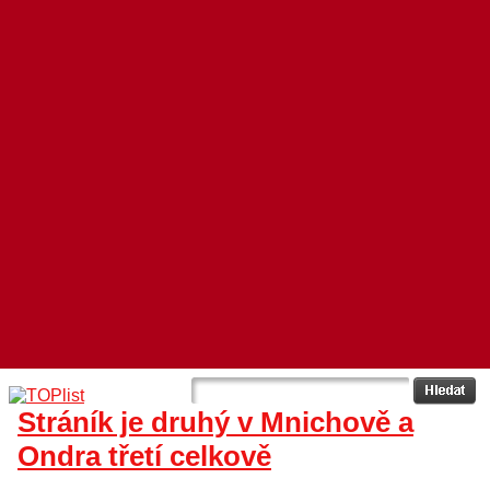
Stráník je druhý v Mnichově a
Ondra třetí celkově