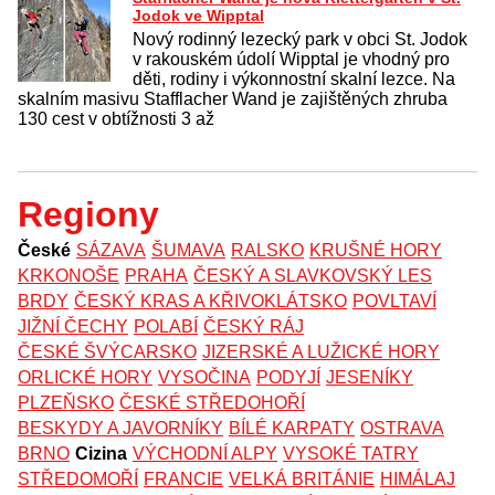
Jodok ve Wipptal
Nový rodinný lezecký park v obci St. Jodok
v rakouském údolí Wipptal je vhodný pro
děti, rodiny i výkonnostní skalní lezce. Na
skalním masivu Stafflacher Wand je zajištěných zhruba
130 cest v obtížnosti 3 až
Regiony
České
SÁZAVA
ŠUMAVA
RALSKO
KRUŠNÉ HORY
KRKONOŠE
PRAHA
ČESKÝ A SLAVKOVSKÝ LES
BRDY
ČESKÝ KRAS A KŘIVOKLÁTSKO
POVLTAVÍ
JIŽNÍ ČECHY
POLABÍ
ČESKÝ RÁJ
ČESKÉ ŠVÝCARSKO
JIZERSKÉ A LUŽICKÉ HORY
ORLICKÉ HORY
VYSOČINA
PODYJÍ
JESENÍKY
PLZEŇSKO
ČESKÉ STŘEDOHOŘÍ
BESKYDY A JAVORNÍKY
BÍLÉ KARPATY
OSTRAVA
BRNO
Cizina
VÝCHODNÍ ALPY
VYSOKÉ TATRY
STŘEDOMOŘÍ
FRANCIE
VELKÁ BRITÁNIE
HIMÁLAJ