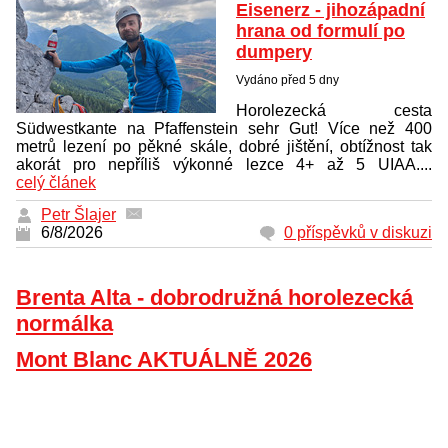
Eisenerz - jihozápadní
hrana od formulí po
dumpery
Vydáno před 5 dny
Horolezecká cesta
Südwestkante na Pfaffenstein sehr Gut! Více než 400
metrů lezení po pěkné skále, dobré jištění, obtížnost tak
akorát pro nepříliš výkonné lezce 4+ až 5 UIAA....
celý článek
Petr Šlajer
6/8/2026
0 příspěvků v diskuzi
Brenta Alta - dobrodružná horolezecká
normálka
Mont Blanc AKTUÁLNĚ 2026