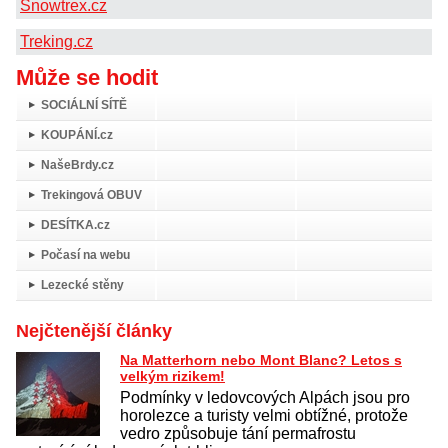
Snowtrex.cz
Treking.cz
Může se hodit
SOCIÁLNÍ SÍTĚ
KOUPÁNÍ.cz
NašeBrdy.cz
Trekingová OBUV
DESÍTKA.cz
Počasí na webu
Lezecké stěny
Nejčtenější články
Na Matterhorn nebo Mont Blanc? Letos s
velkým rizikem!
Podmínky v ledovcových Alpách jsou pro
horolezce a turisty velmi obtížné, protože
vedro způsobuje tání permafrostu