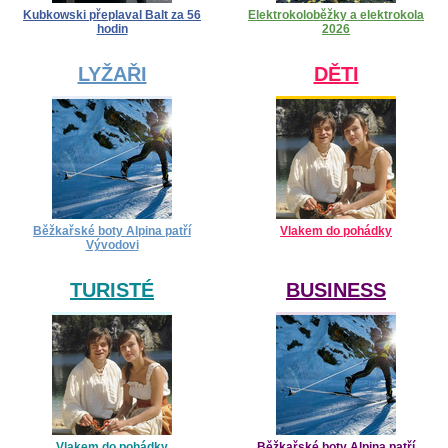
Kubkowski přeplaval Balt za 56
Elektrokoloběžky a elektrokola
hodin
2026
LYŽAŘI
DĚTI
Běžkařské boty Alpina patří
Vlakem do pohádky
Vývodovi
TURISTÉ
BUSINESS
Vlakem do pohádky
Běžkařské boty Alpina patří