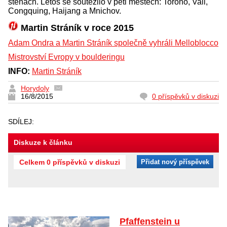
stěnách. Letos se soutěžilo v pěti městech: Torono, Vail,
Congquing, Haijang a Mnichov.
Martin Stráník v roce 2015
Adam Ondra a Martin Stráník společně vyhráli Melloblocco
Mistrovství Evropy v boulderingu
INFO:
Martin Stráník
Horydoly
16/8/2015
0 příspěvků v diskuzi
SDÍLEJ:
Diskuze k článku
Celkem 0 příspěvků v diskuzi
Přidat nový příspěvek
Pfaffenstein u