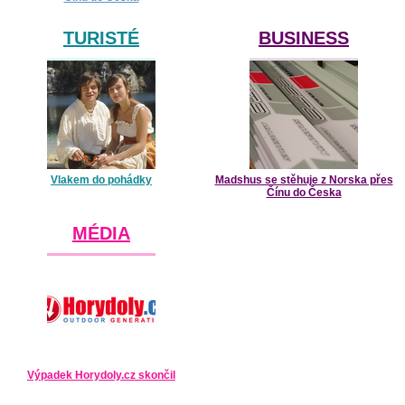
TURISTÉ
BUSINESS
Vlakem do pohádky
Madshus se stěhuje z Norska přes
Čínu do Česka
MÉDIA
Výpadek Horydoly.cz skončil