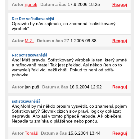
Autor
jijanek
Datum a čas
17.9.2006 18:25
Reaguj
Re: Re: sofistikovanější
Opravdu by nás zajímalo, co znamená "sofistikovaný
výrobek".
Autor
M.Z.
Datum a čas
27.1.2005 09:38
Reaguj
Re: sofistikovanější
Ano! Máš pravdu. Sofistikovaný výrobek je ten, který umně
a rafinovaně mate! Tak jest překlad. Asi někdo (ten co to
vymyslel) řekl víc, nežli chtěl. Pokud to není od sófá-
pohovka.
Autor
jan puš
Datum a čas
16.6.2004 12:02
Reaguj
sofistikovanější
AhojMohl by mi někdo prosím vysvětlit, co znamená pojem
Sofistikovaný? Slovník cizích slov praví, logicky dokázat
nepravdu. A to asi v tomto případě nebude. A k oblečení.
Nepadla tu zmínka o pláštěnce nebo ponču.
Autor
Tomáš
Datum a čas
15.6.2004 13:44
Reaguj