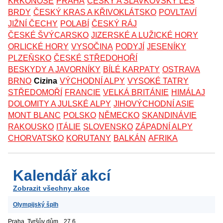
KRKONOŠE
PRAHA
ČESKÝ A SLAVKOVSKÝ LES
BRDY
ČESKÝ KRAS A KŘIVOKLÁTSKO
POVLTAVÍ
JIŽNÍ ČECHY
POLABÍ
ČESKÝ RÁJ
ČESKÉ ŠVÝCARSKO
JIZERSKÉ A LUŽICKÉ HORY
ORLICKÉ HORY
VYSOČINA
PODYJÍ
JESENÍKY
PLZEŇSKO
ČESKÉ STŘEDOHOŘÍ
BESKYDY A JAVORNÍKY
BÍLÉ KARPATY
OSTRAVA
BRNO
Cizina
VÝCHODNÍ ALPY
VYSOKÉ TATRY
STŘEDOMOŘÍ
FRANCIE
VELKÁ BRITÁNIE
HIMÁLAJ
DOLOMITY A JULSKÉ ALPY
JIHOVÝCHODNÍ ASIE
MONT BLANC
POLSKO
NĚMECKO
SKANDINÁVIE
RAKOUSKO
ITÁLIE
SLOVENSKO
ZÁPADNÍ ALPY
CHORVATSKO
KORUTANY
BALKÁN
AFRIKA
Kalendář akcí
Zobrazit všechny akce
Olympijský šplh
Praha, Tyršův dům
27.6.