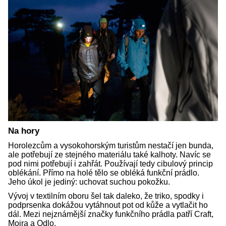
Na hory
Horolezcům a vysokohorským turistům nestačí jen bunda,
ale potřebují ze stejného materiálu také kalhoty. Navíc se
pod nimi potřebují i zahřát. Používají tedy cibulový princip
oblékání. Přímo na holé tělo se obléká funkční prádlo.
Jeho úkol je jediný: uchovat suchou pokožku.
Vývoj v textilním oboru šel tak daleko, že triko, spodky i
podprsenka dokážou vytáhnout pot od kůže a vytlačit ho
dál. Mezi nejznámější značky funkčního prádla patří Craft,
Moira a Odlo.