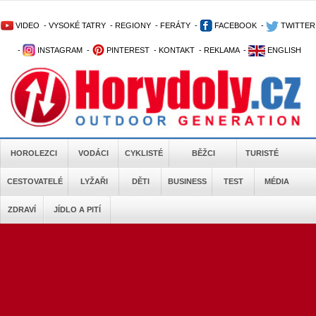
VIDEO
-
VYSOKÉ TATRY
-
REGIONY
-
FERÁTY
-
FACEBOOK
-
TWITTER
-
INSTAGRAM
-
PINTEREST
-
KONTAKT
-
REKLAMA
-
ENGLISH
HOROLEZCI
VODÁCI
CYKLISTÉ
BĚŽCI
TURISTÉ
CESTOVATELÉ
LYŽAŘI
DĚTI
BUSINESS
TEST
MÉDIA
ZDRAVÍ
JÍDLO A PITÍ