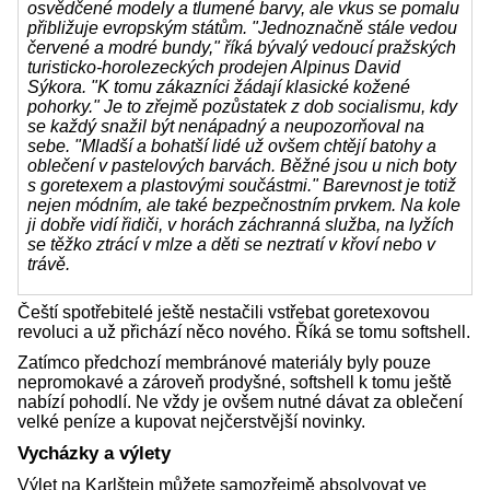
osvědčené modely a tlumené barvy, ale vkus se pomalu
přibližuje evropským státům. "Jednoznačně stále vedou
červené a modré bundy," říká bývalý vedoucí pražských
turisticko-horolezeckých prodejen Alpinus David
Sýkora. "K tomu zákazníci žádají klasické kožené
pohorky." Je to zřejmě pozůstatek z dob socialismu, kdy
se každý snažil být nenápadný a neupozorňoval na
sebe. "Mladší a bohatší lidé už ovšem chtějí batohy a
oblečení v pastelových barvách. Běžné jsou u nich boty
s goretexem a plastovými součástmi." Barevnost je totiž
nejen módním, ale také bezpečnostním prvkem. Na kole
ji dobře vidí řidiči, v horách záchranná služba, na lyžích
se těžko ztrácí v mlze a děti se neztratí v křoví nebo v
trávě.
Čeští spotřebitelé ještě nestačili vstřebat goretexovou
revoluci a už přichází něco nového. Říká se tomu softshell.
Zatímco předchozí membránové materiály byly pouze
nepromokavé a zároveň prodyšné, softshell k tomu ještě
nabízí pohodlí. Ne vždy je ovšem nutné dávat za oblečení
velké peníze a kupovat nejčerstvější novinky.
Vycházky a výlety
Výlet na Karlštejn můžete samozřejmě absolvovat ve