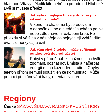
hladinou Vltavy několik kilometrů po proudu od Hluboké.
Dvě si můžete přelézt
Jak vybrat nejlepší brikety do krbu pro
víkend na chatě?
Víkend na chatě má být především
o odpočinku, ne o hledání suchého paliva
nebo zdlouhavém roztápění krbu. Po
příjezdu si většina z nás přeje co nejrychleji vyhřát dům,
uvařit si horký čaj a užít
Jak vám chytrý telefon může zpříjemnit
outdoorová dobrodružství
Pobyt v přírodě nabízí možnost na chvíli
zpomalit, poznat nová místa a načerpat
energii mimo každodenní rutinu. Chytrý
telefon přitom nemusí sloužit jen ke komunikaci. Může
pomoci při plánování trasy, orientaci v terénu,
Regiony
České
SÁZAVA
ŠUMAVA
RALSKO
KRUŠNÉ HORY