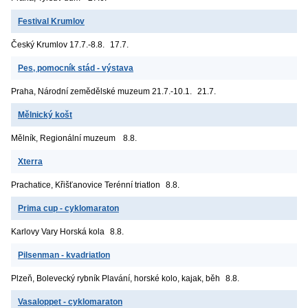
Festival Krumlov
Český Krumlov
17.7.-8.8.
17.7.
Pes, pomocník stád - výstava
Praha, Národní zemědělské muzeum
21.7.-10.1.
21.7.
Mělnický košt
Mělník, Regionální muzeum
8.8.
Xterra
Prachatice, Křišťanovice
Terénní triatlon
8.8.
Prima cup - cyklomaraton
Karlovy Vary
Horská kola
8.8.
Pilsenman - kvadriatlon
Plzeň, Bolevecký rybník
Plavání, horské kolo, kajak, běh
8.8.
Vasaloppet - cyklomaraton