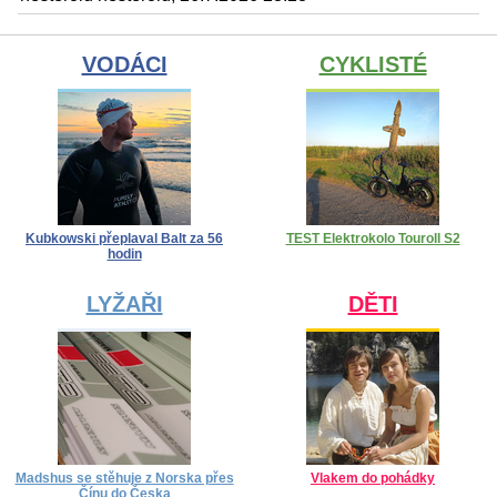
VODÁCI
CYKLISTÉ
Kubkowski přeplaval Balt za 56
TEST Elektrokolo Touroll S2
hodin
LYŽAŘI
DĚTI
Madshus se stěhuje z Norska přes
Vlakem do pohádky
Čínu do Česka