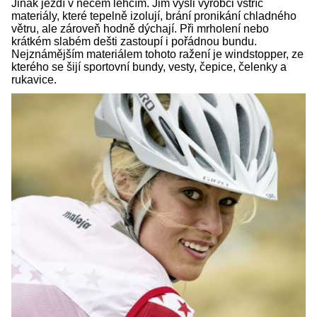
Jinak jezdí v něčem lehčím. Jim vyšli výrobci vstříc
materiály, které tepelně izolují, brání pronikání chladného
větru, ale zároveň hodně dýchají. Při mrholení nebo
krátkém slabém dešti zastoupí i pořádnou bundu.
Nejznámějším materiálem tohoto ražení je windstopper, ze
kterého se šijí sportovní bundy, vesty, čepice, čelenky a
rukavice.