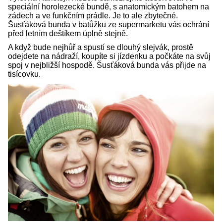
speciální horolezecké bundě, s anatomickým batohem na
zádech a ve funkčním prádle. Je to ale zbytečné.
Šusťáková bunda v batůžku ze supermarketu vás ochrání
před letním deštíkem úplně stejně.
A když bude nejhůř a spustí se dlouhý slejvák, prostě
odejdete na nádraží, koupíte si jízdenku a počkáte na svůj
spoj v nejbližší hospodě. Šusťáková bunda vás přijde na
tisícovku.