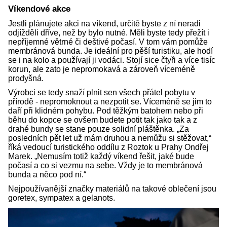
Víkendové akce
Jestli plánujete akci na víkend, určitě byste z ní neradi
odjížděli dříve, než by bylo nutné. Měli byste tedy přežít i
nepříjemné větrné či deštivé počasí. V tom vám pomůže
membránová bunda. Je ideální pro pěší turistiku, ale hodí
se i na kolo a používají ji vodáci. Stojí sice čtyři a více tisíc
korun, ale zato je nepromokavá a zároveň víceméně
prodyšná.
Výrobci se tedy snaží plnit sen všech přátel pobytu v
přírodě - nepromoknout a nezpotit se. Víceméně se jim to
daří při klidném pohybu. Pod těžkým batohem nebo při
běhu do kopce se ovšem budete potit tak jako tak a z
drahé bundy se stane pouze solidní pláštěnka. „Za
posledních pět let už mám druhou a nemůžu si stěžovat,“
říká vedoucí turistického oddílu z Roztok u Prahy Ondřej
Marek. „Nemusím totiž každý víkend řešit, jaké bude
počasí a co si vezmu na sebe. Vždy je to membránová
bunda a něco pod ní.“
Nejpoužívanější značky materiálů na takové oblečení jsou
goretex, sympatex a gelanots.