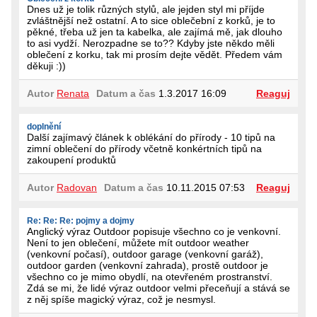
Dnes už je tolik různých stylů, ale jejden styl mi příjde
zvláštnější než ostatní. A to sice oblečební z korků, je to
pěkné, třeba už jen ta kabelka, ale zajímá mě, jak dlouho
to asi vydží. Nerozpadne se to?? Kdyby jste někdo měli
oblečení z korku, tak mi prosím dejte vědět. Předem vám
děkuji :))
Autor
Renata
Datum a čas
1.3.2017 16:09
Reaguj
doplnění
Další zajímavý článek k oblékání do přírody - 10 tipů na
zimní oblečení do přírody včetně konkértních tipů na
zakoupení produktů
Autor
Radovan
Datum a čas
10.11.2015 07:53
Reaguj
Re: Re: Re: pojmy a dojmy
Anglický výraz Outdoor popisuje všechno co je venkovní.
Není to jen oblečení, můžete mít outdoor weather
(venkovní počasí), outdoor garage (venkovní garáž),
outdoor garden (venkovní zahrada), prostě outdoor je
všechno co je mimo obydlí, na otevřeném prostranství.
Zdá se mi, že lidé výraz outdoor velmi přeceňují a stává se
z něj spíše magický výraz, což je nesmysl.