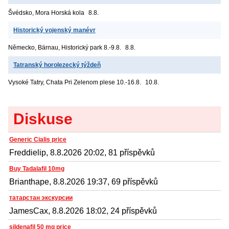
Švédsko, Mora
Horská kola
8.8.
Historický vojenský manévr
Německo, Bärnau, Historický park
8.-9.8.
8.8.
Tatranský horolezecký týždeň
Vysoké Tatry, Chata Pri Zelenom plese
10.-16.8.
10.8.
Diskuse
Generic Cialis price
Freddielip, 8.8.2026 20:02, 81 příspěvků
Buy Tadalafil 10mg
Brianthape, 8.8.2026 19:37, 69 příspěvků
татарстан экскурсии
JamesCax, 8.8.2026 18:02, 24 příspěvků
sildenafil 50 mg price