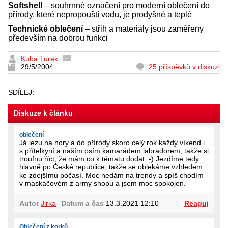
Softshell
– souhrnné označení pro moderní oblečení do
přírody, které nepropouští vodu, je prodyšné a teplé
Technické oblečení
– střih a materiály jsou zaměřeny
především na dobrou funkci
Kuba Turek
29/5/2004
25 příspěvků v diskuzi
SDÍLEJ:
Diskuze k článku
oblečení
Já lezu na hory a do přírody skoro celý rok každý víkend i
s přítelkyní a naším psím kamarádem labradorem, takže si
troufnu říct, že mám co k tématu dodat :-) Jezdíme tedy
hlavně po České republice, takže se oblekáme vzhledem
ke zdejšímu počasí. Moc nedám na trendy a spíš chodím
v maskáčovém z army shopu a jsem moc spokojen.
Autor
Jirka
Datum a čas
13.3.2021 12:10
Reaguj
Oblečení z korků