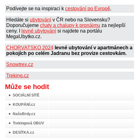
Podívejte se na inspiraci k
cestování po Evropě
.
Hledáte si
ubytování
v ČR nebo na Slovensku?
Doporučujeme
chaty a chalupy k pronájmu
za nejlepší
ceny. I
levné ubytování
si najdete na portálu
MegaUbytko.cz.
CHORVATSKO 2024
levné ubytování v apartmánech a
pokojích po celém Jadranu bez provize cestovkám.
Snowtrex.cz
Treking.cz
Může se hodit
SOCIÁLNÍ SÍTĚ
KOUPÁNÍ.cz
NašeBrdy.cz
Trekingová OBUV
DESÍTKA.cz