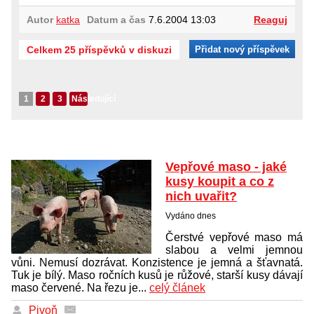
Autor
katka
Datum a čas
7.6.2004 13:03
Reaguj
Celkem 25 příspěvků v diskuzi
Přidat nový příspěvek
1
2
3
Následující
Vepřové maso - jaké
kusy koupit a co z
nich uvařit?
Vydáno dnes
Čerstvé vepřové maso má
slabou a velmi jemnou
vůni. Nemusí dozrávat. Konzistence je jemná a šťavnatá.
Tuk je bílý. Maso ročních kusů je růžové, starší kusy dávají
maso červené. Na řezu je...
celý článek
Pivoň