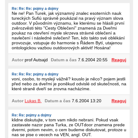
Re: Re: Re: pojmy a dojmy
Ne ne! Pan Turek, jak významný znalec esoterních nauk
tureckých Sufiú správně poukázal na pravý význam slova
outdoor. V původním významu, ke kterému se hlásili první
zvěrozvěsti této "Cesty Oblečení" znamená za Dveřmi
poukaz na otevření mysle skrzeva strávné oblečení a
navlečení i následné svlečení! Ten, kdo takto své oblékání
provozuje, vstupuje do harmonie s Řádem Bytí, utajenou
ontologickou vazbou outdoorových aktivit! Hosána!
Autor
prof Autsajd
Datum a čas
7.6.2004 20:55
Reaguj
Re: Re: Re: pojmy a dojmy
voni, osobo, to myslejí vážně? kouslo je něco? pojem jestli
před nebo za dveřmi je poněkud odvislé od skutečnosti, na
které straně dveří se zrovna nacházíme.
Autor
Lukas B.
Datum a čas
7.6.2004 13:20
Reaguj
Re: Re: pojmy a dojmy
klidne diskutujte, v tom vam nikdo nebrani. Pokud vsak
zastavate nazor pana Turka, ze OUTdoor znamena prede
dvermi, potom nevim, o cem budeme diskutovat, protoze u
nas se pise o vecech na VEN, angl. OUT.