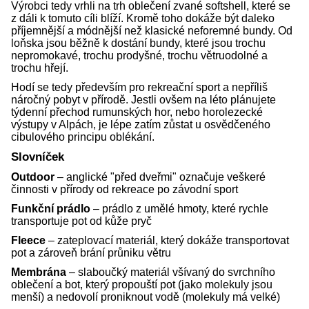
Výrobci tedy vrhli na trh oblečení zvané softshell, které se
z dáli k tomuto cíli blíží. Kromě toho dokáže být daleko
příjemnější a módnější než klasické neforemné bundy. Od
loňska jsou běžně k dostání bundy, které jsou trochu
nepromokavé, trochu prodyšné, trochu větruodolné a
trochu hřejí.
Hodí se tedy především pro rekreační sport a nepříliš
náročný pobyt v přírodě. Jestli ovšem na léto plánujete
týdenní přechod rumunských hor, nebo horolezecké
výstupy v Alpách, je lépe zatím zůstat u osvědčeného
cibulového principu oblékání.
Slovníček
Outdoor
– anglické "před dveřmi" označuje veškeré
činnosti v přírody od rekreace po závodní sport
Funkční prádlo
– prádlo z umělé hmoty, které rychle
transportuje pot od kůže pryč
Fleece
– zateplovací materiál, který dokáže transportovat
pot a zároveň brání průniku větru
Membrána
– slaboučký materiál všívaný do svrchního
oblečení a bot, který propouští pot (jako molekuly jsou
menší) a nedovolí proniknout vodě (molekuly má velké)