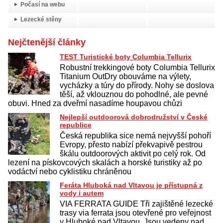
Počasí na webu
Lezecké stěny
Nejčtenější články
TEST Turistické boty Columbia Tellurix
Robustní trekkingové boty Columbia Tellurix
Titanium OutDry obouváme na výlety,
vycházky a túry do přírody. Nohy se doslova
těší, až vklouznou do pohodlné, ale pevné
obuvi. Hned za dveřmí nasadíme houpavou chůzi
Nejlepší outdoorová dobrodružství v České
republice
Česká republika sice nemá nejvyšší pohoří
Evropy, přesto nabízí překvapivě pestrou
škálu outdoorových aktivit po celý rok. Od
lezení na pískovcových skalách a horské turistiky až po
vodáctví nebo cyklistiku chráněnou
Feráta Hluboká nad Vltavou je přístupná z
vody i autem
VIA FERRATA GUIDE Tři zajištěné lezecké
trasy via ferrata jsou otevřené pro veřejnost
v Hluboké nad Vltavou. Jsou vedeny nad