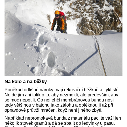
Na kolo a na běžky
Poněkud odlišné nároky mají rekreační běžkaři a cyklisté.
Nejde jim ani tolik o to, aby nezmokli, ale především, aby
se moc nepotili. Co nejlehčí membránovou bundu nosí
tedy většinou v batohu jako zálohu a obléknou ji až při
opravdové průtrži mračen, když není jiného zbytí.
Například nepromokavá bunda z materiálu paclite váží jen
několik stovek gramů a dá se sbalit do ledvinky u pasu.