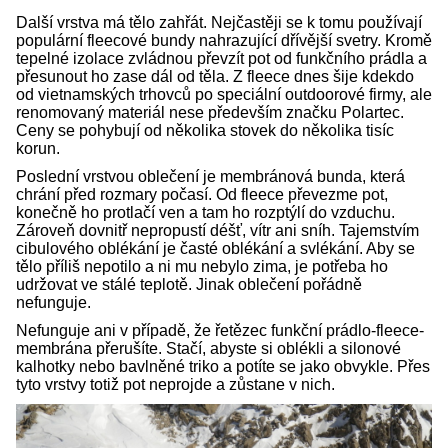
Další vrstva má tělo zahřát. Nejčastěji se k tomu používají
populární fleecové bundy nahrazující dřívější svetry. Kromě
tepelné izolace zvládnou převzít pot od funkčního prádla a
přesunout ho zase dál od těla. Z fleece dnes šije kdekdo
od vietnamských trhovců po speciální outdoorové firmy, ale
renomovaný materiál nese především značku Polartec.
Ceny se pohybují od několika stovek do několika tisíc
korun.
Poslední vrstvou oblečení je membránová bunda, která
chrání před rozmary počasí. Od fleece převezme pot,
konečně ho protlačí ven a tam ho rozptýlí do vzduchu.
Zároveň dovnitř nepropustí déšť, vítr ani sníh. Tajemstvím
cibulového oblékání je časté oblékání a svlékání. Aby se
tělo příliš nepotilo a ni mu nebylo zima, je potřeba ho
udržovat ve stálé teplotě. Jinak oblečení pořádně
nefunguje.
Nefunguje ani v případě, že řetězec funkční prádlo-fleece-
membrána přerušíte. Stačí, abyste si oblékli a silonové
kalhotky nebo bavlněné triko a potíte se jako obvykle. Přes
tyto vrstvy totiž pot neprojde a zůstane v nich.