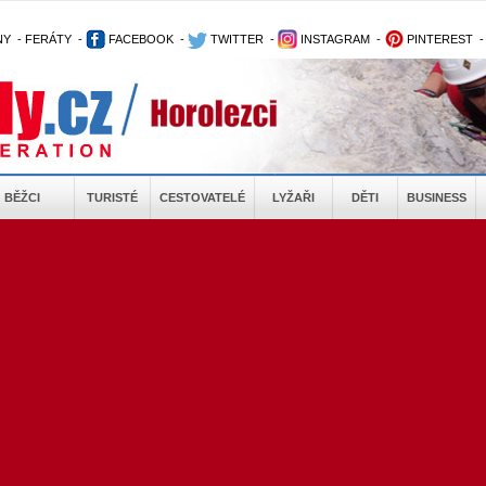
NY
-
FERÁTY
-
FACEBOOK
-
TWITTER
-
INSTAGRAM
-
PINTEREST
BĚŽCI
TURISTÉ
CESTOVATELÉ
LYŽAŘI
DĚTI
BUSINESS