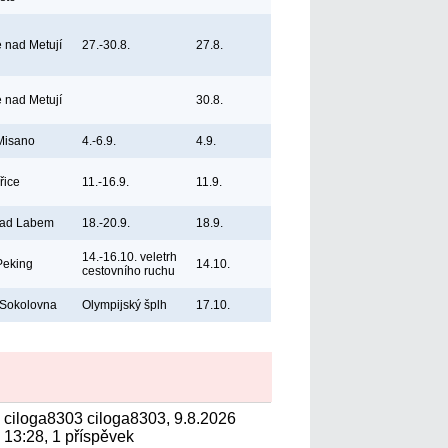
e nad Metují
27.-30.8.
27.8.
e nad Metují
30.8.
 Misano
4.-6.9.
4.9.
řice
11.-16.9.
11.9.
nad Labem
18.-20.9.
18.9.
14.-16.10. veletrh
Peking
14.10.
cestovního ruchu
 Sokolovna
Olympijský šplh
17.10.
ciloga8303 ciloga8303, 9.8.2026
13:28, 1 příspěvek