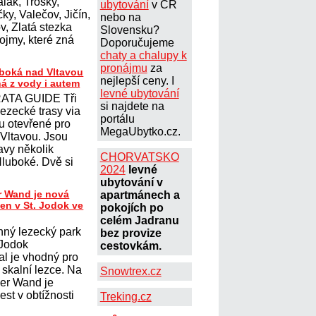
lák, Trosky,
ubytování
v ČR
ky, Valečov, Jičín,
nebo na
, Zlatá stezka
Slovensku?
ojmy, které zná
Doporučujeme
chaty a chalupy k
pronájmu
za
uboká nad Vltavou
nejlepší ceny. I
ná z vody i autem
levné ubytování
ATA GUIDE Tři
si najdete na
lezecké trasy via
portálu
ou otevřené pro
MegaUbytko.cz.
 Vltavou. Jsou
avy několik
CHORVATSKO
Hluboké. Dvě si
2024
levné
ubytování v
r Wand je nová
apartmánech a
ten v St. Jodok ve
pokojích po
celém Jadranu
nný lezecký park
bez provize
 Jodok
cestovkám.
al je vhodný pro
í skalní lezce. Na
Snowtrex.cz
her Wand je
st v obtížnosti
Treking.cz