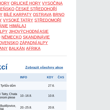
 HORY
ORLICKÉ HORY
VYSOČINA
ZEŇSKO
ČESKÉ STŘEDOHOŘÍ
KY
BÍLÉ KARPATY
OSTRAVA
BRNO
Y
VYSOKÉ TATRY
STŘEDOMOŘÍ
ÁNIE
HIMÁLAJ
ALPY
JIHOVÝCHODNÍ ASIE
O
NĚMECKO
SKANDINÁVIE
OVENSKO
ZÁPADNÍ ALPY
ANY
BALKÁN
AFRIKA
kcí
Zobrazit všechny akce
INFO
KDY
ČAS
 Tyršův dům
27.6.
 Tatry, Chata
10.-16.8.
10.8.
lenom plese
Budějovice,
20.-25.8.
20.8.
iště