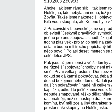
5.10.2003 23:09:03
Ahojte, jak jsem ráno slíbil, tak jsem r
Holštejna, kde nebyla ani noha, tož jse
Zbyňa. Takže jsme nakonec šli objevova
Bílá voda stoupala, ale Koleno bylo v 
Z Pracoviště v Lipovecké jsme se prod
objeviteli "Jeskyně pravěkých symbolů"
jméno pro onu spojovací chodbičku jak
trochu plazivek - pro ty, co mají na zád
ostatní budou mít trochu popíchaný hřb
něco povolí. Po asi deseti metrech se 
celé délce JPS.
Pak jsou už jen menší a větší dómky a
nejrůznější spojovací chodby, není mi 
směr. První velká prostora - Dóm bez v
odkud se dá kamsi pokračovat, třeba 
dosud bezejmenného dómu. Bádali jsme
dalších pokračování, nadějně celkem
kapličku, odkud to ještě kamsi vede. N
nebude zmapované, těžko dělat nějaké
racionálněji, než se naslepo drát, kam
komínu, byť měl zcela jiný charakter, 
prostor naší skupiny na Holštejnsku.