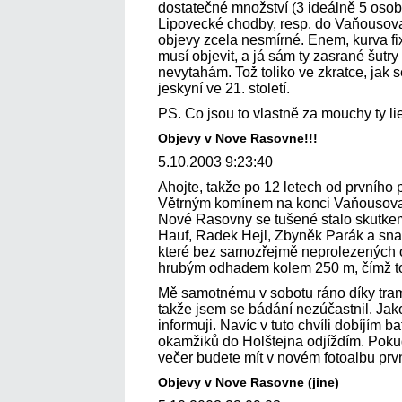
dostatečné množství (3 ideálně 5 osob)
Lipovecké chodby, resp. do Vaňousova 
objevy zcela nesmírné. Enem, kurva fix
musí objevit, a já sám ty zasrané šutr
nevytahám. Tož toliko ve zkratce, jak s
jeskyní ve 21. století.
PS. Co jsou to vlastně za mouchy ty l
Objevy v Nove Rasovne!!!
5.10.2003 9:23:40
Ahojte, takže po 12 letech od prvníh
Větrným komínem na konci Vaňousova 
Nové Rasovny se tušené stalo skutkem.
Hauf, Radek Hejl, Zbyněk Parák a sna
které bez samozřejmě neprolezených 
hrubým odhadem kolem 250 m, čímž to 
Mě samotnému v sobotu ráno díky tramv
takže jsem se bádání nezúčastnil. Jak
informuji. Navíc v tuto chvíli dobíjím b
okamžiků do Holštejna odjíždím. Pokud
večer budete mít v novém fotoalbu prv
Objevy v Nove Rasovne (jine)