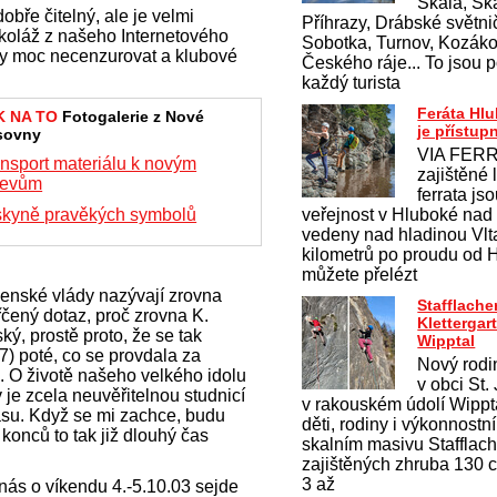
Skála, Ska
bře čitelný, ale je velmi
Příhrazy, Drábské světnič
 koláž z našeho Internetového
Sobotka, Turnov, Kozákov
ty moc necenzurovat a klubové
Českého ráje... To jsou p
každý turista
Feráta Hl
K NA TO
Fotogalerie z Nové
je přístup
sovny
VIA FERR
nsport materiálu k novým
zajištěné 
jevům
ferrata js
skyně pravěkých symbolů
veřejnost v Hluboké nad
vedeny nad hladinou Vlt
kilometrů po proudu od 
můžete přelézt
venské vlády nazývají zrovna
Stafflache
řčený dotaz, proč zrovna K.
Klettergar
ý, prostě proto, že se tak
Wipptal
) poté, co se provdala za
Nový rodi
 O životě našeho velkého idolu
v obci St.
je zcela neuvěřitelnou studnicí
v rakouském údolí Wippt
asu. Když se mi zachce, budu
děti, rodiny i výkonnostn
konců to tak již dlouhý čas
skalním masivu Stafflac
zajištěných zhruba 130 ce
3 až
 nás o víkendu 4.-5.10.03 sejde