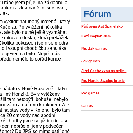
tu ráno jsem přijel na základnu a
Haufem a zklamaně mi sdělovali,
Fórum
vlak.
 vyklidit narubaný materiál, který
 Kučera). Po vytěžení několika
Půjčovna Aut Španělsko
a, ale bylo nutné ještě vyzmáhat
Kozí mejdan 2026
 sintrovou desku, která překážela
 několika pokusech jsem se prodral
idil vstupní chodbičku zahulákal
Re: Jak games
 objevech a bylo. Nejvíc nás
opředu nemělo to pořád konce
Jak games
Jižní Čechy zvou na nejle...
Re: Nordic Scating brusle
se bádalo v Nové Rasovně, i když
Re: games
a jiný Honzík). Byly vytěženy
žili tam netopýři, bohužel nebylo
onováno a natřeno konkorem. Ale
games
at na stav vody v Kolenu, bylo tam
 cca 20 cm vody nad spodní
ké chodby jsme se již brodili asi
 den nepršelo, jen v podvečer
vžene)? Do JPS se mimo ostřílené