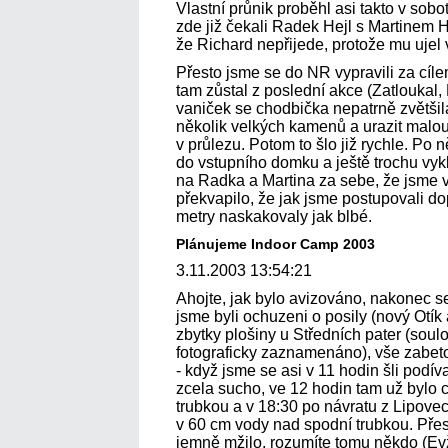
Vlastní průnik proběhl asi takto v sobo
zde již čekali Radek Hejl s Martinem 
že Richard nepřijede, protože mu ujel 
Přesto jsme se do NR vypravili za cílem
tam zůstal z poslední akce (Zatloukal,
vaniček se chodbička nepatrně zvětšil
několik velkých kamenů a urazit malou
v průlezu. Potom to šlo již rychle. Po
do vstupního domku a ještě trochu vykl
na Radka a Martina za sebe, že jsme v
překvapilo, že jak jsme postupovali d
metry naskakovaly jak blbé.
Plánujeme Indoor Camp 2003
3.11.2003 13:54:21
Ahojte, jak bylo avizováno, nakonec 
jsme byli ochuzeni o posily (nový Otík 
zbytky plošiny u Středních pater (soulo
fotograficky zaznamenáno), vše zabet
- když jsme se asi v 11 hodin šli podív
zcela sucho, ve 12 hodin tam už bylo
trubkou a v 18:30 po návratu z Lipovec
v 60 cm vody nad spodní trubkou. Přes
jemně mžilo, rozumíte tomu někdo (E