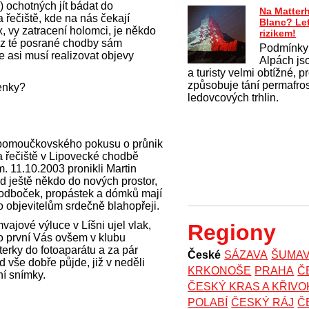
 ochotných jít bádat do
Na Matter
řečiště, kde na nás čekají
Blanc? Le
, vy zatracení holomci, je někdo
rizikem!
y z té posrané chodby sám
Podmínky
e asi musí realizovat objevy
Alpách js
a turisty velmi obtížné, 
způsobuje tání permafros
ienky?
ledovcových trhlin.
o pomoučkovského pokusu o průnik
řečiště v Lipovecké chodbě
 11.10.2003 pronikli Martin
d ještě někdo do nových prostor,
odboček, propástek a dómků mají
objevitelům srdečně blahopřeji.
ajové výluce v Líšni ujel vlak,
Regiony
o první Vás ovšem v klubu
aterky do fotoaparátu a za pár
České
SÁZAVA
ŠUMA
 vše dobře půjde, již v neděli
KRKONOŠE
PRAHA
Č
ní snímky.
ČESKÝ KRAS A KŘIV
POLABÍ
ČESKÝ RÁJ
Č