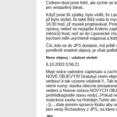
Celkem dost jsme fotili, ale rychle se
jen vestavěný blesk.
Když jsme šli zpátky, bylo vidět, že L
již bylo slyšet, že také Bílá voda to m
16:30 hod. již museli proplavávat. Proto
zpráva, neboť se nejspíše Koleno zapla
měsíců) trvat, než se do Lipovecké c
bychom měli urychleně mapovat a fotit
Čili, kdo se do JPS dostane, má ještě 
poměrně snadné objevy, je však potřeb
Nove objevy - udalost stoleti
6.10.2003 5:56:21
Moje srdce radostne zaplesalo a zac
NOVE OBJEVY!!!! Gratuluji vsem objev
vedouci k tak uzasne udalosti !!...Tak 
velmi rusny: stavba obecne prospesneh
vedeni a hlavne oslava NOVYCH OBJE
prohlidka(podle stavu vody)...Pokud n
malickost zavita na Holstejn.Tuhle akci
:-)).....dale prosim spravce klubu aby u
tam vesly Richardovy z JPS, na ktere s
JPS