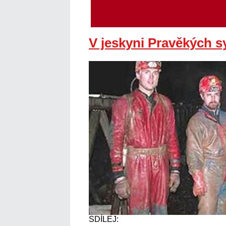
V jeskyni Pravěkých 
SDÍLEJ: