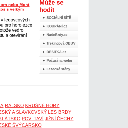
Může se
horn nebo Mont
hodit
tos s velkým
SOCIÁLNÍ SÍTĚ
 v ledovcových
ou pro horolezce
KOUPÁNÍ.cz
protože vedro
tu a otevírání
NašeBrdy.cz
Trekingová OBUV
DESÍTKA.cz
Počasí na webu
Lezecké stěny
VA
RALSKO
KRUŠNÉ HORY
ESKÝ A SLAVKOVSKÝ LES
BRDY
OKLÁTSKO
POVLTAVÍ
JIŽNÍ ČECHY
ESKÉ ŠVÝCARSKO