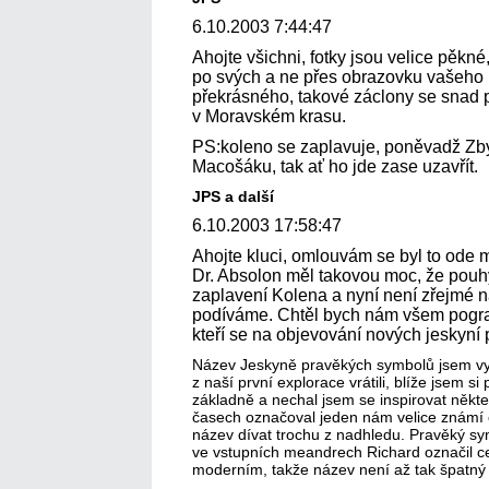
6.10.2003 7:44:47
Ahojte všichni, fotky jsou velice pěkné,
po svých a ne přes obrazovku vašeho 
překrásného, takové záclony se snad
v Moravském krasu.
PS:koleno se zaplavuje, poněvadž Zby
Macošáku, tak ať ho jde zase uzavřít.
JPS a další
6.10.2003 17:58:47
Ahojte kluci, omlouvám se byl to ode
Dr. Absolon měl takovou moc, že pouh
zaplavení Kolena a nyní není zřejmé 
podíváme. Chtěl bych nám všem pogra
kteří se na objevování nových jeskyní p
Název Jeskyně pravěkých symbolů jsem vym
z naší první explorace vrátili, blíže jsem s
základně a nechal jsem se inspirovat někt
časech označoval jeden nám velice známí o
název dívat trochu z nadhledu. Pravěký s
ve vstupních meandrech Richard označil ces
moderním, takže název není až tak špatný 