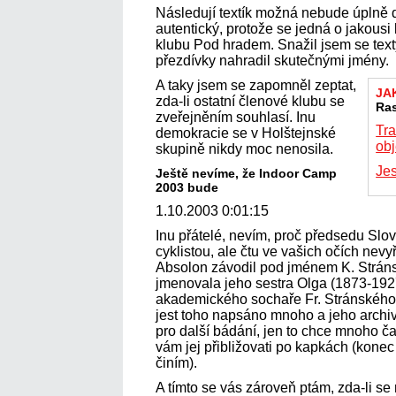
Následují textík možná nebude úplně do
autentický, protože se jedná o jakousi
klubu Pod hradem. Snažil jsem se tex
přezdívky nahradil skutečnými jmény.
A taky jsem se zapomněl zeptat,
JA
zda-li ostatní členové klubu se
Ra
zveřejněním souhlasí. Inu
Tra
demokracie se v Holštejnské
ob
skupině nikdy moc nenosila.
Je
Ještě nevíme, že Indoor Camp
2003 bude
1.10.2003 0:01:15
Inu přátelé, nevím, proč předsedu Slo
cyklistou, ale čtu ve vašich očích nevy
Absolon závodil pod jménem K. Stránsk
jmenovala jeho sestra Olga (1873-1927
akademického sochaře Fr. Stránského.
jest toho napsáno mnoho a jeho archiv 
pro další bádání, jen to chce mnoho č
vám jej přibližovati po kapkách (konec 
činím).
A tímto se vás zároveň ptám, zda-li se