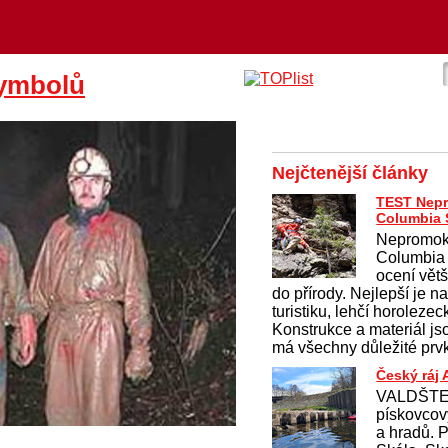
symbolů
Nejčtenější články
TEST Nep
Columbia 
Nepromok
Columbia
ocení větši
do přírody. Nejlepší je 
turistiku, lehčí horolezec
Konstrukce a materiál j
má všechny důležité prvk
Český ráj
VALDŠTEJ
pískovcov
a hradů. 