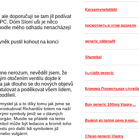
Kareemynebdddd
 ale doporučuji se tam jít podívat
PC. Dóm Sloní uši je něco
посмотреть в этом разделе
 podle mého odhadu nenacházejí
něk pustil kohout na konci
generic sildenafil
Shanebal
 mne nerozum, nevěděl jsem, že
ï»¿cialis generic
ým otočením ventilu dojde k
na jak dlouho se do nových objevů
Клиника Похмельная служб
tulovat a poděkovat všem lidem,
odíleli.
yslel já a to díky tomu jak jsme se
Buy generic 100mg Viagra ...
i prostudoval Richardův totem na naší
erými symboly jimiž se v dávných
rgán. Musíte se přátelé na tento
Вывод из запоя цена в нар...
ymbol může být ledacos a kromě toho
tu pro další lidi symbolem již
nebo vulgární.
Cheap generic Viagra