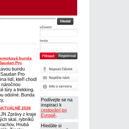
uživatel
heslo
romokavá bunda
Saudan Pro
avou bundu
Napsat článek
 Saudan Pro
Napište nám
na lidí, kteří chodí
na náročnou
Info o serveru
ké túry a trekking.
sou odolné. Bunda
Podívejte se na
y,
inspiraci k
 AKTUÁLNĚ 2026
cestování po
N Zprávy z kraje
Evropě
.
ých skal, rybníků
Prachov, Hrubá
Hledáte si