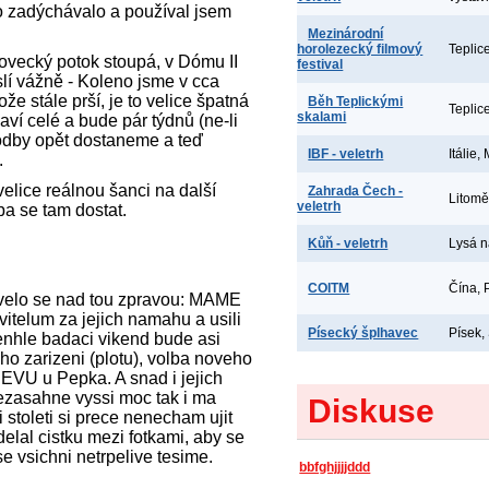
 to zadýchávalo a používal jsem
Mezinárodní
horolezecký filmový
Teplic
ipovecký potok stoupá, v Dómu II
festival
yslí vážně - Koleno jsme v cca
že stále prší, je to velice špatná
Běh Teplickými
Teplic
skalami
ví celé a bude pár týdnů (ne-li
hodby opět dostaneme a teď
IBF - veletrh
Itálie,
.
velice reálnou šanci na další
Zahrada Čech -
Litomě
veletrh
a se tam dostat.
Kůň - veletrh
Lysá 
COITM
Čína, 
hvelo se nad tou zpravou: MAME
itelum za jejich namahu a usili
Písecký šplhavec
Písek,
tenhle badaci vikend bude asi
o zarizeni (plotu), volba noveho
VU u Pepka. A snad i jejich
ezasahne vyssi moc tak i ma
Diskuse
 stoleti si prece nenecham ujit
delal cistku mezi fotkami, aby se
e vsichni netrpelive tesime.
bbfghjjjjddd