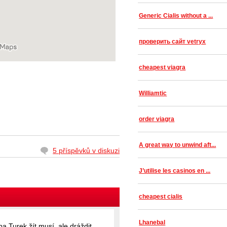
Generic Cialis without a ...
проверить сайт vetryx
ě
cheapest viagra
Williamtic
order viagra
A great way to unwind aft...
5 příspěvků v diskuzi
J’utilise les casinos en ...
cheapest cialis
Lhanebal
a Turek žít musí, ale dráždit