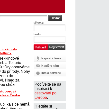
uživatel
heslo
tické boty
ellurix
trekkingové
Napsat článek
mbia Tellurix
Napište nám
 OutDry obouváme
y do přírody. Nohy
Info o serveru
uznou do
vi. Hned za
Podívejte se na
ou chůzi
inspiraci k
outdoorová
cestování po
ství v České
Evropě
.
ublika sice nemá
Hledáte si
ohoří Evropy,