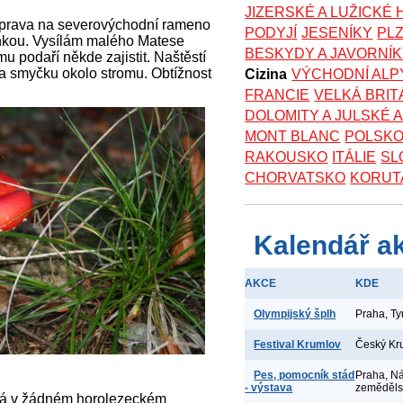
JIZERSKÉ A LUŽICKÉ
oprava na severovýchodní rameno
PODYJÍ
JESENÍKY
PL
kou. Vysílám malého Matese
BESKYDY A JAVORNÍ
u podaří někde zajistit. Naštěstí
 a smyčku okolo stromu. Obtížnost
Cizina
VÝCHODNÍ ALP
FRANCIE
VELKÁ BRIT
DOLOMITY A JULSKÉ 
MONT BLANC
POLSK
RAKOUSKO
ITÁLIE
SL
CHORVATSKO
KORUT
Kalendář a
AKCE
KDE
Olympijský šplh
Praha, T
Festival Krumlov
Český Kr
Pes, pomocník stád
Praha, N
- výstava
zeměděl
ná v žádném horolezeckém