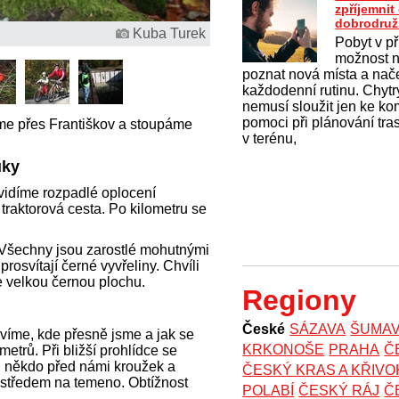
zpříjemni
dobrodruž
Kuba Turek
Pobyt v př
možnost na
poznat nová místa a nač
každodenní rutinu. Chytrý
nemusí sloužit jen ke k
pomoci při plánování tras
e přes Františkov a stoupáme
v terénu,
uky
vidíme rozpadlé oplocení
 traktorová cesta. Po kilometru se
 Všechny jsou zarostlé mohutnými
rosvítají černé vyvřeliny. Chvíli
 velkou černou plochu.
Regiony
České
SÁZAVA
ŠUMA
víme, kde přesně jsme a jak se
KRKONOŠE
PRAHA
Č
etrů. Při bližší prohlídce se
l někdo před námi kroužek a
ČESKÝ KRAS A KŘIV
 středem na temeno. Obtížnost
POLABÍ
ČESKÝ RÁJ
Č