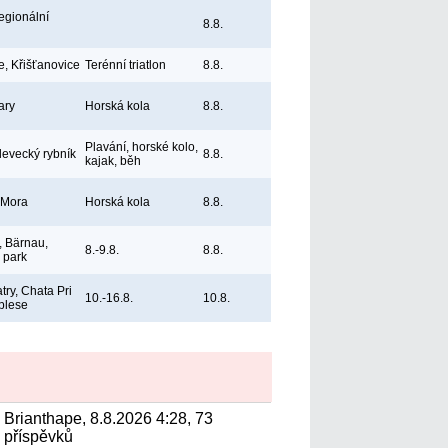
egionální
8.8.
e, Křišťanovice
Terénní triatlon
8.8.
ary
Horská kola
8.8.
Plavání, horské kolo,
levecký rybník
8.8.
kajak, běh
 Mora
Horská kola
8.8.
 Bärnau,
8.-9.8.
8.8.
ý park
try, Chata Pri
10.-16.8.
10.8.
plese
Brianthape, 8.8.2026 4:28, 73
příspěvků