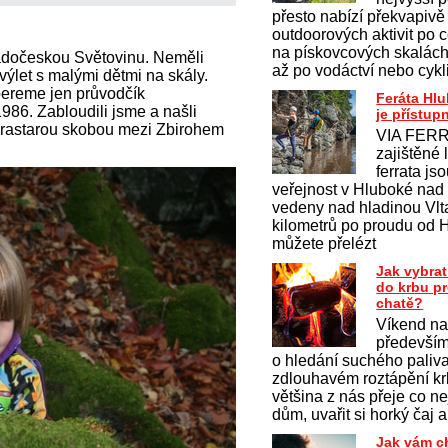
přesto nabízí překvapivě
outdoorových aktivit po c
na pískovcových skalách 
adočeskou Světovinu. Neměli
až po vodáctví nebo cykl
výlet s malými dětmi na skály.
ereme jen průvodčík
Feráta Hl
986. Zabloudili jsme a našli
je přístup
rastarou skobou mezi Zbirohem
VIA FERR
zajištěné 
ferrata js
veřejnost v Hluboké nad
vedeny nad hladinou Vlt
kilometrů po proudu od 
můžete přelézt
Jak vybrat
do krbu p
chatě?
Víkend na
především
o hledání suchého paliv
zdlouhavém roztápění krb
většina z nás přeje co ne
dům, uvařit si horký čaj a
Jak vám c