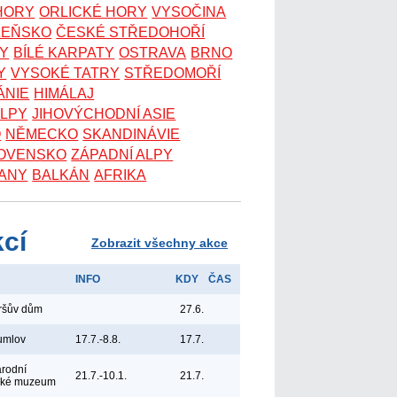
 HORY
ORLICKÉ HORY
VYSOČINA
ZEŇSKO
ČESKÉ STŘEDOHOŘÍ
KY
BÍLÉ KARPATY
OSTRAVA
BRNO
Y
VYSOKÉ TATRY
STŘEDOMOŘÍ
ÁNIE
HIMÁLAJ
ALPY
JIHOVÝCHODNÍ ASIE
O
NĚMECKO
SKANDINÁVIE
OVENSKO
ZÁPADNÍ ALPY
ANY
BALKÁN
AFRIKA
kcí
Zobrazit všechny akce
INFO
KDY
ČAS
yršův dům
27.6.
umlov
17.7.-8.8.
17.7.
árodní
21.7.-10.1.
21.7.
ské muzeum