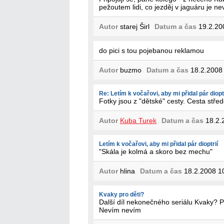
pežoutem lidi, co jezděj v jaguáru je n
Autor
starej Širl
Datum a čas
19.2.20
do pici s tou pojebanou reklamou
Autor
buzmo
Datum a čas
18.2.2008
Re: Letím k vočařovi, aby mi přidal pár diopt
Fotky jsou z "dětské" cesty. Cesta stř
Autor
Kuba Turek
Datum a čas
18.2.
Letím k vočařovi, aby mi přidal pár dioptrií
"Skála je kolmá a skoro bez mechu"
Autor
hlina
Datum a čas
18.2.2008 1
Kvaky pro děti?
Další díl nekonečného seriálu Kvaky? P
Nevím nevím