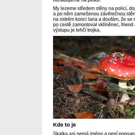
My lezeme středem stěny na polici, d
a po něm zamešenou závěrečnou stěn
na ostrém konci lana a doufám, že se m
po cestě zamontoval vklíněnec, friend
výstupu je lehčí trojka.
Kde to je
Skalka asi nemá jméno a není popsa