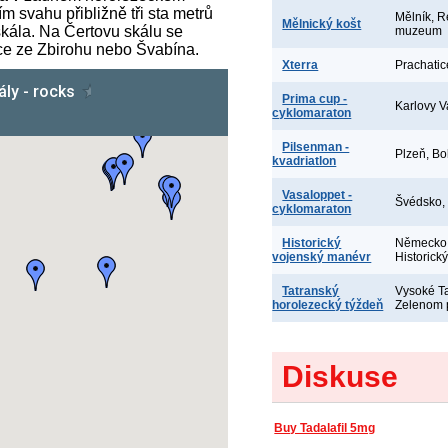
 svahu přibližně tři sta metrů
Mělník, R
Mělnický košt
kála. Na Čertovu skálu se
muzeum
ce ze Zbirohu nebo Švabína.
Xterra
Prachatic
Prima cup -
Karlovy V
cyklomaraton
Pilsenman -
Plzeň, Bo
kvadriatlon
Vasaloppet -
Švédsko,
cyklomaraton
Historický
Německo,
vojenský manévr
Historick
Tatranský
Vysoké Ta
horolezecký týždeň
Zelenom 
Diskuse
Buy Tadalafil 5mg