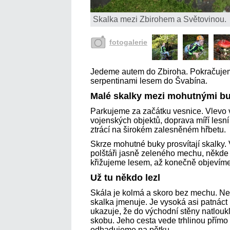
Skalka mezi Zbirohem a Světovinou.
fotogalerie
Jedeme autem do Zbiroha. Pokračujem
serpentinami lesem do Švabína.
Malé skalky mezi mohutnými b
Parkujeme za začátku vesnice. Vlevo 
vojenských objektů, doprava míří lesní
ztrácí na širokém zalesněném hřbetu.
Skrze mohutné buky prosvítají skalky.
polštáři jasně zeleného mechu, někde p
křižujeme lesem, až konečně objevíme
Už tu někdo lezl
Skála je kolmá a skoro bez mechu. Ne
skalka jmenuje. Je vysoká asi patnáct m
ukazuje, že do východní stěny natlouk
skobu. Jeho cesta vede trhlinou přímo
odhadujeme na pětku.