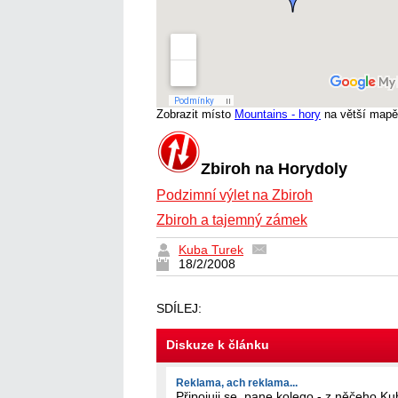
Zobrazit místo
Mountains - hory
na větší map
Zbiroh na Horydoly
Podzimní výlet na Zbiroh
Zbiroh a tajemný zámek
Kuba Turek
18/2/2008
SDÍLEJ:
Diskuze k článku
Reklama, ach reklama...
Připojuji se, pane kolego - z něčeho Kub