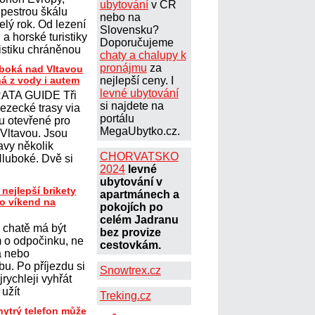
ubytování
v ČR
 pestrou škálu
nebo na
elý rok. Od lezení
Slovensku?
a horské turistiky
Doporučujeme
istiku chráněnou
chaty a chalupy k
pronájmu
za
uboká nad Vltavou
ná z vody i autem
nejlepší ceny. I
levné ubytování
ATA GUIDE Tři
si najdete na
lezecké trasy via
portálu
ou otevřené pro
MegaUbytko.cz.
 Vltavou. Jsou
avy několik
CHORVATSKO
Hluboké. Dvě si
2024
levné
ubytování v
 nejlepší brikety
apartmánech a
ro víkend na
pokojích po
celém Jadranu
 chatě má být
bez provize
 o odpočinku, ne
cestovkám.
a nebo
u. Po příjezdu si
Snowtrex.cz
jrychleji vyhřát
 užít
Treking.cz
hytrý telefon může