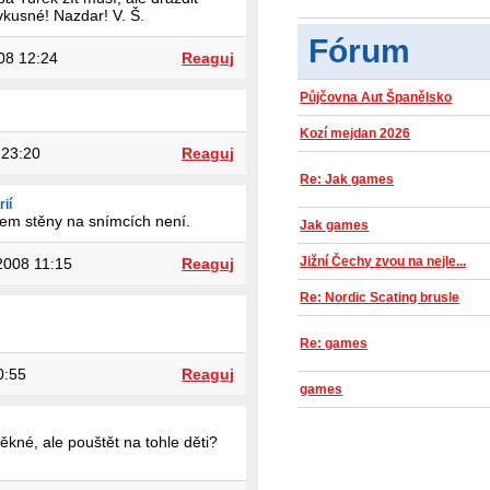
evkusné! Nazdar! V. Š.
Fórum
08 12:24
Reaguj
Půjčovna Aut Španělsko
Kozí mejdan 2026
 23:20
Reaguj
Re: Jak games
rií
edem stěny na snímcích není.
Jak games
Jižní Čechy zvou na nejle...
2008 11:15
Reaguj
Re: Nordic Scating brusle
Re: games
0:55
Reaguj
games
ěkné, ale pouštět na tohle děti?