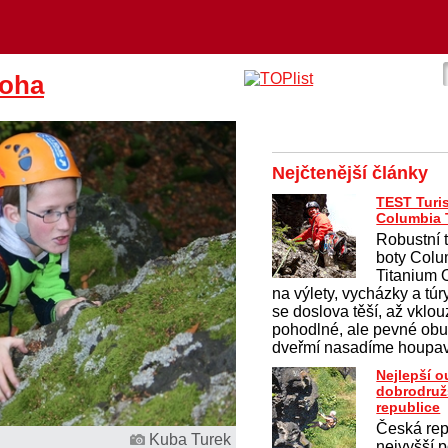
roha
Nejčtenější články
TEST Turis
Columbia T
Robustní 
boty Colu
Titanium
na výlety, vycházky a túr
se doslova těší, až vklo
pohodlné, ale pevné obu
dveřmí nasadíme houpav
Nejlepší 
dobrodruž
republice
Česká rep
Kuba Turek
nejvyšší p