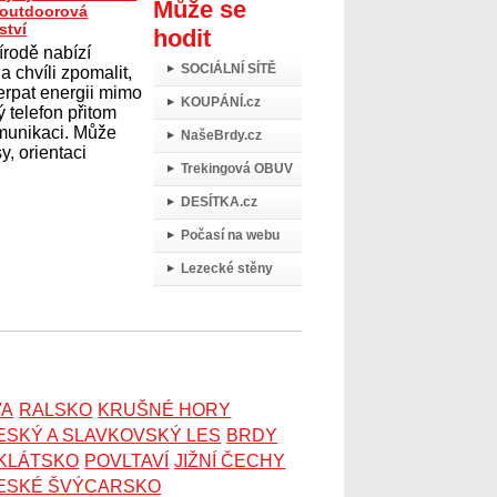
Může se
t outdoorová
ství
hodit
írodě nabízí
SOCIÁLNÍ SÍTĚ
 chvíli zpomalit,
erpat energii mimo
KOUPÁNÍ.cz
 telefon přitom
omunikaci. Může
NašeBrdy.cz
y, orientaci
Trekingová OBUV
DESÍTKA.cz
Počasí na webu
Lezecké stěny
VA
RALSKO
KRUŠNÉ HORY
ESKÝ A SLAVKOVSKÝ LES
BRDY
OKLÁTSKO
POVLTAVÍ
JIŽNÍ ČECHY
ESKÉ ŠVÝCARSKO