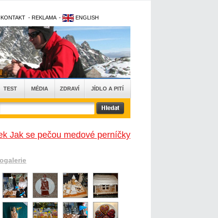
-
KONTAKT
-
REKLAMA
-
ENGLISH
TEST
MÉDIA
ZDRAVÍ
JÍDLO A PITÍ
nek Jak se pečou medové perníčky
togalerie