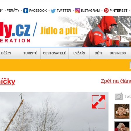
NY
-
FERÁTY
-
FACEBOOK
-
TWITTER
-
INSTAGRAM
-
PINTEREST
BĚŽCI
TURISTÉ
CESTOVATELÉ
LYŽAŘI
DĚTI
BUSINESS
íčky
Zpět na člá
fo