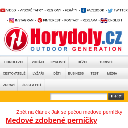
VIDEO
-
VYSOKÉ TATRY
-
REGIONY
-
FERÁTY
-
FACEBOOK
-
TWITTER
-
INSTAGRAM
-
PINTEREST
-
KONTAKT
-
REKLAMA
-
ENGLISH
HOROLEZCI
VODÁCI
CYKLISTÉ
BĚŽCI
TURISTÉ
CESTOVATELÉ
LYŽAŘI
DĚTI
BUSINESS
TEST
MÉDIA
ZDRAVÍ
JÍDLO A PITÍ
Zpět na článek Jak se pečou medové perníčky
Medové zdobené perníčky