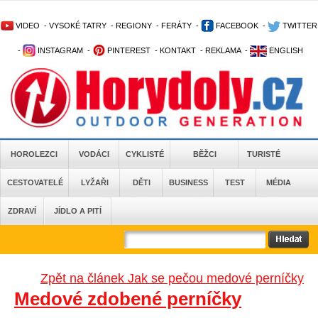
VIDEO
-
VYSOKÉ TATRY
-
REGIONY
-
FERÁTY
-
FACEBOOK
-
TWITTER
-
INSTAGRAM
-
PINTEREST
-
KONTAKT
-
REKLAMA
-
ENGLISH
HOROLEZCI
VODÁCI
CYKLISTÉ
BĚŽCI
TURISTÉ
CESTOVATELÉ
LYŽAŘI
DĚTI
BUSINESS
TEST
MÉDIA
ZDRAVÍ
JÍDLO A PITÍ
Zpět na článek Jak se pečou medové perníčky
Medové zdobené perníčky