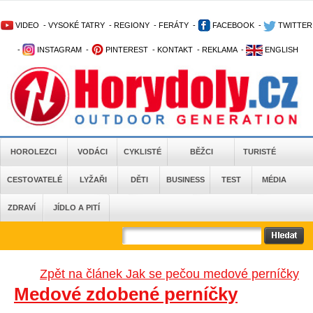
VIDEO
-
VYSOKÉ TATRY
-
REGIONY
-
FERÁTY
-
FACEBOOK
-
TWITTER
-
INSTAGRAM
-
PINTEREST
-
KONTAKT
-
REKLAMA
-
ENGLISH
HOROLEZCI
VODÁCI
CYKLISTÉ
BĚŽCI
TURISTÉ
CESTOVATELÉ
LYŽAŘI
DĚTI
BUSINESS
TEST
MÉDIA
ZDRAVÍ
JÍDLO A PITÍ
Zpět na článek Jak se pečou medové perníčky
Medové zdobené perníčky