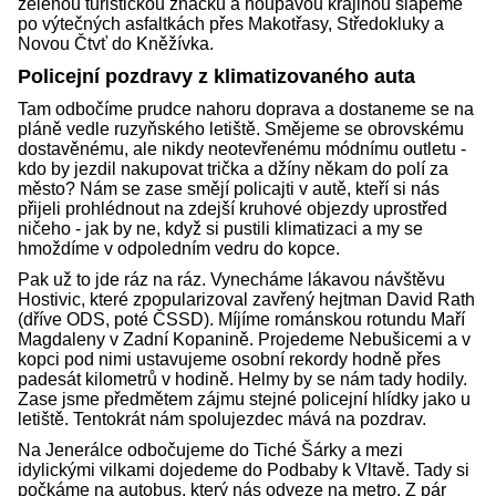
zelenou turistickou značku a houpavou krajinou šlapeme
po výtečných asfaltkách přes Makotřasy, Středokluky a
Novou Čtvť do Kněžívka.
Policejní pozdravy z klimatizovaného auta
Tam odbočíme prudce nahoru doprava a dostaneme se na
pláně vedle ruzyňského letiště. Smějeme se obrovskému
dostavěnému, ale nikdy neotevřenému módnímu outletu -
kdo by jezdil nakupovat trička a džíny někam do polí za
město? Nám se zase smějí policajti v autě, kteří si nás
přijeli prohlédnout na zdejší kruhové objezdy uprostřed
ničeho - jak by ne, když si pustili klimatizaci a my se
hmoždíme v odpoledním vedru do kopce.
Pak už to jde ráz na ráz. Vynecháme lákavou návštěvu
Hostivic, které zpopularizoval zavřený hejtman David Rath
(dříve ODS, poté ČSSD). Míjíme románskou rotundu Maří
Magdaleny v Zadní Kopanině. Projedeme Nebušicemi a v
kopci pod nimi ustavujeme osobní rekordy hodně přes
padesát kilometrů v hodině. Helmy by se nám tady hodily.
Zase jsme předmětem zájmu stejné policejní hlídky jako u
letiště. Tentokrát nám spolujezdec mává na pozdrav.
Na Jenerálce odbočujeme do Tiché Šárky a mezi
idylickými vilkami dojedeme do Podbaby k Vltavě. Tady si
počkáme na autobus, který nás odveze na metro. Z pár