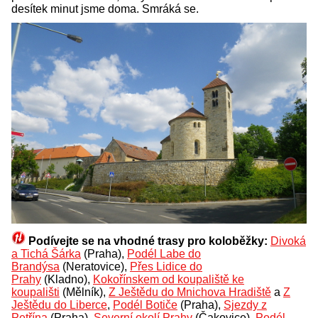
desítek minut jsme doma. Smráká se.
Podívejte se na vhodné trasy pro koloběžky:
Divoká
a Tichá Šárka
(Praha),
Podél Labe do
Brandýsa
(Neratovice),
Přes Lidice do
Prahy
(Kladno),
Kokořínskem od koupaliště ke
koupališti
(Mělník),
Z Ještědu do Mnichova Hradiště
a
Z
Ještědu do Liberce
,
Podél Botiče
(Praha),
Sjezdy z
Petřína
(Praha),
Severní okolí Prahy
(Čakovice),
Podél