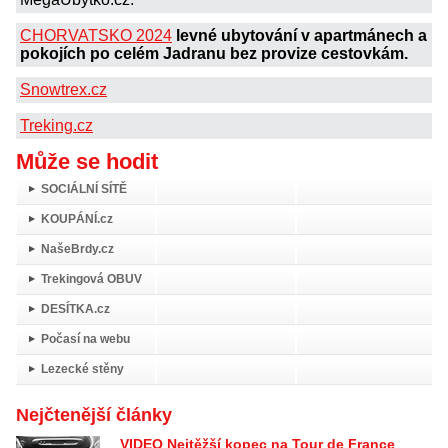
CHORVATSKO 2024
levné ubytování v apartmánech a
pokojích po celém Jadranu bez provize cestovkám.
Snowtrex.cz
Treking.cz
Může se hodit
SOCIÁLNÍ SÍTĚ
KOUPÁNÍ.cz
NašeBrdy.cz
Trekingová OBUV
DESÍTKA.cz
Počasí na webu
Lezecké stěny
Nejčtenější články
VIDEO Nejtěžší kopec na Tour de France