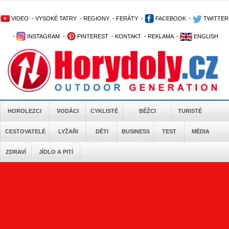
VIDEO
-
VYSOKÉ TATRY
-
REGIONY
-
FERÁTY
-
FACEBOOK
-
TWITTER
-
INSTAGRAM
-
PINTEREST
-
KONTAKT
-
REKLAMA
-
ENGLISH
HOROLEZCI
VODÁCI
CYKLISTÉ
BĚŽCI
TURISTÉ
CESTOVATELÉ
LYŽAŘI
DĚTI
BUSINESS
TEST
MÉDIA
ZDRAVÍ
JÍDLO A PITÍ