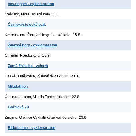
Vasaloppet - cyklomaraton
Švédsko, Mora
Horská kola
8.8.
Černokostelecký bajk
Kostelec nad Černými lesy
Horská kola
15.8.
Železné hory - cyklomaraton
Chrudim
Horská kola
15.8.
Země živitelka - veletrh
České Budějovice, výstaviště
20.-25.8.
20.8.
Miladathlon
Ústí nad Labem, Milada
Terénní triatlon
22.8.
Gránická 70
Znojmo, Gránice
Cyklistický závod do vrchu
23.8.
Birkebeiner - cyklomaraton