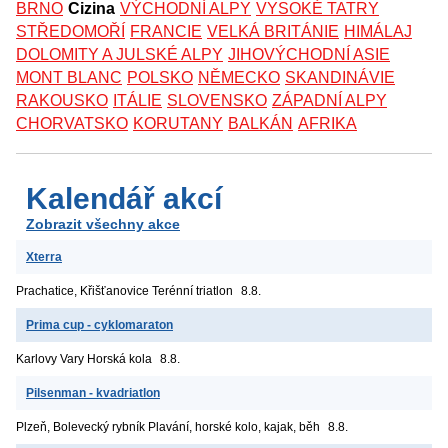
BRNO
Cizina
VÝCHODNÍ ALPY
VYSOKÉ TATRY
STŘEDOMOŘÍ
FRANCIE
VELKÁ BRITÁNIE
HIMÁLAJ
DOLOMITY A JULSKÉ ALPY
JIHOVÝCHODNÍ ASIE
MONT BLANC
POLSKO
NĚMECKO
SKANDINÁVIE
RAKOUSKO
ITÁLIE
SLOVENSKO
ZÁPADNÍ ALPY
CHORVATSKO
KORUTANY
BALKÁN
AFRIKA
Kalendář akcí
Zobrazit všechny akce
Xterra
Prachatice, Křišťanovice
Terénní triatlon
8.8.
Prima cup - cyklomaraton
Karlovy Vary
Horská kola
8.8.
Pilsenman - kvadriatlon
Plzeň, Bolevecký rybník
Plavání, horské kolo, kajak, běh
8.8.