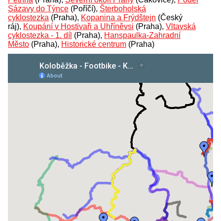
Sázavy do Týnce
(Poříčí),
Šterboholská
cyklostezka
(Praha),
Kopanina a Frýdštejn
(Český
ráj),
Koupání v Hostivaři a Uhříněvsi
(Praha),
Vltavská
cyklostezka - 1. díl
(Praha),
Hanspaulka-Zahradní
Město
(Praha),
Historické centrum
(Praha)