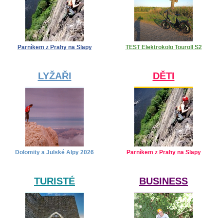
Parníkem z Prahy na Slapy
TEST Elektrokolo Touroll S2
LYŽAŘI
DĚTI
Dolomity a Julské Alpy 2026
Parníkem z Prahy na Slapy
TURISTÉ
BUSINESS