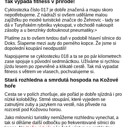
Tak vypadá fitness v přírodě!
Cyklostezka číslo 017 je dobře značená a mapu skoro
nepotřebujeme. Z nádraží si ovšem uděláme malou
zajížďku po modré turistické značce do Žehrovic - tady se
dá v Turyňském rybníku vykoupat, v obchodě nakoupit
zásoby a u benzínky dofouknout pneumatiky.>
Platíme za to ovšem tvrdou daň v podobě hlavní silnice do
Doks. Šlapeme mezi auty do perného kopce. Že jsme si
dopolední koupání neodpustili!
Napojujeme se cyklostezku 018 a ta se po pár kilometrech
zase spojuje s původní sedmnáctkou. Užíváme si rychlou
jízdu lesem po zpevněné a klikaté cestě. Tak má vypadat
fitness s větrem ve vlasech, pochvalujeme si.
Stará rozhledna a smrdutá hospoda na Kožové
hoře
Cesta se v polích zhoršuje, ale pořád je dobře sjízdná i pro
nízké koloběžky. Strmé stoupání, které vyjedem se
zatnutými zuby a jazykem na vestě, nás přivede na
rozcestí pod Kožovou horou.
Jako milovníci turistiky nemůžeme rozhlednu vynechat, a
tak si děláme další odbočku po frekventované silnici do