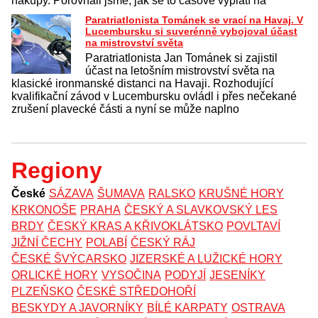
nákupy. Porovnali jsme, jak se to časově vyplatí na
Paratriatlonista Tománek se vrací na Havaj. V
Lucembursku si suverénně vybojoval účast
na mistrovství světa
Paratriatlonista Jan Tománek si zajistil
účast na letošním mistrovství světa na
klasické ironmanské distanci na Havaji. Rozhodující
kvalifikační závod v Lucembursku ovládl i přes nečekané
zrušení plavecké části a nyní se může naplno
Regiony
České
SÁZAVA
ŠUMAVA
RALSKO
KRUŠNÉ HORY
KRKONOŠE
PRAHA
ČESKÝ A SLAVKOVSKÝ LES
BRDY
ČESKÝ KRAS A KŘIVOKLÁTSKO
POVLTAVÍ
JIŽNÍ ČECHY
POLABÍ
ČESKÝ RÁJ
ČESKÉ ŠVÝCARSKO
JIZERSKÉ A LUŽICKÉ HORY
ORLICKÉ HORY
VYSOČINA
PODYJÍ
JESENÍKY
PLZEŇSKO
ČESKÉ STŘEDOHOŘÍ
BESKYDY A JAVORNÍKY
BÍLÉ KARPATY
OSTRAVA