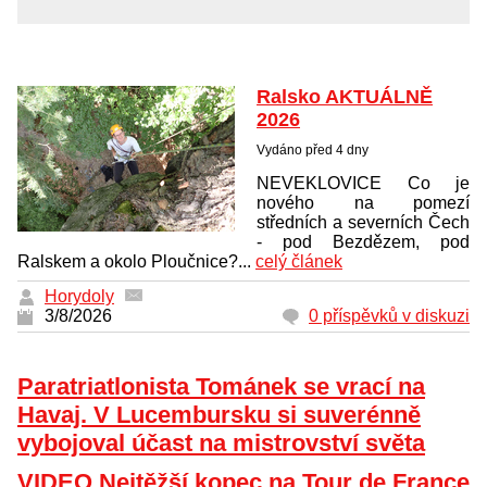
Ralsko AKTUÁLNĚ
2026
Vydáno před 4 dny
NEVEKLOVICE Co je
nového na pomezí
středních a severních Čech
- pod Bezdězem, pod
Ralskem a okolo Ploučnice?...
celý článek
Horydoly
3/8/2026
0 příspěvků v diskuzi
Paratriatlonista Tománek se vrací na
Havaj. V Lucembursku si suverénně
vybojoval účast na mistrovství světa
VIDEO Nejtěžší kopec na Tour de France