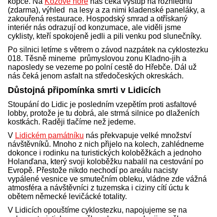
kopce. Na
Kožové hoře
nás čeká výstup na rozhlednu
(zdarma), výhled na lesy a za nimi kladenské paneláky, a
zakouřená restaurace. Hospodský smrad a otřískaný
interiér nás odrazují od konzumace, ale viděli jsme
cyklisty, kteří spokojeně jedli a pili venku pod slunečníky.
Po silnici letíme s větrem o závod nazpátek na cyklostezku
018. Těsně mineme průmyslovou zonu Kladno-jih a
naposledy se vezeme po polní cestě do Hřebče. Dál už
nás čeká jenom asfalt na středočeských okreskách.
Důstojná připomínka smrti v Lidicích
Stoupání do Lidic je posledním vzepětím proti asfaltové
lobby, protože je tu dobrá, ale strmá silnice po dlaženích
kostkách. Raději tlačíme než jedeme.
V
Lidickém památníku
nás překvapuje velké množství
návštěvníků. Mnoho z nich přijelo na kolech, zahlédneme
dokonce i rodinku na turistických koloběžkách a jednoho
Holanďana, který svoji koloběžku nabalil na cestování po
Evropě. Přestože nikdo nechodí po areálu nacisty
vypálené vesnice ve smutečním obleku, vládne zde vážná
atmosféra a návštěvníci z tuzemska i ciziny cítí úctu k
obětem německé levičácké totality.
V Lidicích opouštíme cyklostezku, napojujeme se na