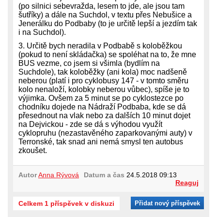
(po silnici sebevražda, lesem to jde, ale jsou tam
šutříky) a dále na Suchdol, v textu přes Nebušice a
Jenerálku do Podbaby (to je určitě lepší a jezdím tak
i na Suchdol).
3. Určitě bych neradila v Podbabě s koloběžkou
(pokud to není skládačka) se spoléhat na to, že mne
BUS vezme, co jsem si všimla (bydlím na
Suchdole), tak koloběžky (ani kola) moc nadšeně
neberou (platí i pro cyklobusy 147 - v tomto směru
kolo nenaloží, kolobky neberou vůbec), spíše je to
výjimka. Ovšem za 5 minut se po cyklostezce po
chodníku dojede na Nádraží Podbaba, kde se dá
přesednout na vlak nebo za dalších 10 minut dojet
na Dejvickou - zde se dá s výhodou využít
cyklopruhu (nezastavěného zaparkovanými auty) v
Terronské, tak snad ani nemá smysl ten autobus
zkoušet.
Autor
Anna Rývová
Datum a čas
24.5.2018 09:13
Reaguj
Celkem 1 příspěvek v diskuzi
Přidat nový příspěvek