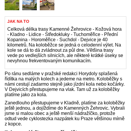
JAK NA TO
Celková délka trasy Kamenné Žehrovice - Kožová hora
- Kladno - Lidice - Středokluky - Tuchoměřice - Přední
Kopanina - Horoměřice - Suchdol - Dejvice je 40
kilometrů. Na koloběžce se jedná o celodenní výlet. Na
kole se dá to dá zvládnout za půl dne. Většina trasy
vede po vedlejších silnicích, ale některé krátké úseky se
nevyhnou frekventovaným komunikacím.
Po ránu sedláme v pražské redakci Horydoly splašená
řídítka na malých kolech a jedeme na metro. Koloběžky s
námi cestují zadarmo stejně jako jízdní kola nebo kočárky.
V Dejvicích přestupujeme na vlak. Tam už za koloběžky
platíme jako za kola.
Zanedlouho přestupujeme v Kladně, platíme za koloběžky
ještě jednou, a dojíždíme do Kamenných Žehrovic. Vybrali
jsme si malou obec a ještě menší nádražíčko, protože
odtud vede cyklostezka nazpátek ku Praze většinou mírně
z kopce.