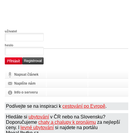
uživatel
heslo
Napsat článek
Napište nám
Info o serveru
Podívejte se na inspiraci k
cestování po Evropě
.
Hledáte si
ubytování
v ČR nebo na Slovensku?
Doporučujeme
chaty a chalupy k pronájmu
za nejlepší
ceny. I
levné ubytování
si najdete na portálu
MegaUbytko.cz.