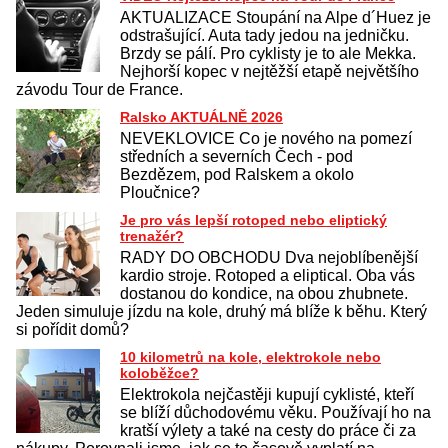
AKTUALIZACE Stoupání na Alpe d´Huez je
odstrašující. Auta tady jedou na jedničku.
Brzdy se pálí. Pro cyklisty je to ale Mekka.
Nejhorší kopec v nejtěžší etapě největšího
závodu Tour de France.
Ralsko AKTUÁLNĚ 2026
NEVEKLOVICE Co je nového na pomezí
středních a severních Čech - pod
Bezdězem, pod Ralskem a okolo
Ploučnice?
Je pro vás lepší rotoped nebo eliptický
trenažér?
RADY DO OBCHODU Dva nejoblíbenější
kardio stroje. Rotoped a eliptical. Oba vás
dostanou do kondice, na obou zhubnete.
Jeden simuluje jízdu na kole, druhý má blíže k běhu. Který
si pořídit domů?
10 kilometrů na kole, elektrokole nebo
koloběžce?
Elektrokola nejčastěji kupují cyklisté, kteří
se blíží důchodovému věku. Používají ho na
kratší výlety a také na cesty do práce či za