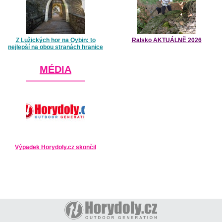
Z Lužických hor na Oybin: to
Ralsko AKTUÁLNĚ 2026
nejlepší na obou stranách hranice
MÉDIA
Výpadek Horydoly.cz skončil