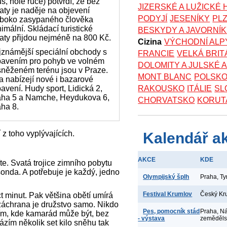
s, holé ruce) potvrdí, že bez
JIZERSKÉ A LUŽICKÉ
aty je naděje na objevení
PODYJÍ
JESENÍKY
PL
uboko zasypaného člověka
imální. Skládací turistické
BESKYDY A JAVORNÍ
aty přijdou nejméně na 800 Kč.
Cizina
VÝCHODNÍ ALP
známější speciální obchody s
FRANCIE
VELKÁ BRIT
bavením pro pohyb ve volném
DOLOMITY A JULSKÉ 
něženém terénu jsou v Praze.
MONT BLANC
POLSK
 nabízejí nové i bazarové
bavení.
Hudy sport, Lidická 2,
RAKOUSKO
ITÁLIE
SL
aha 5 a
Namche, Heydukova 6,
CHORVATSKO
KORUT
ha 8.
 toho vyplývajících.
Kalendář a
AKCE
KDE
te. Svatá trojice zimního pobytu
sonda. A potřebuje je každý, jedno
Olympijský šplh
Praha, T
Festival Krumlov
Český Kr
 minut. Pak většina obětí umírá
záchrana je družstvo samo. Nikdo
Pes, pomocník stád
Praha, N
ím, kde kamarád může být, bez
- výstava
zeměděl
zím několik set kilo sněhu tak