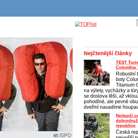
Nejčtenější články
TEST Turis
Columbia T
Robustní 
boty Colu
Titanium
na výlety, vycházky a túr
se doslova těší, až vklo
pohodlné, ale pevné obu
dveřmí nasadíme houpav
Nejlepší 
dobrodruž
republice
Česká rep
ISPO
nejvyšší p