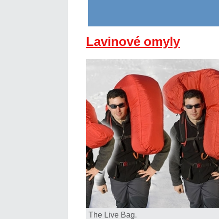
Lavinové omyly
The Live Bag.