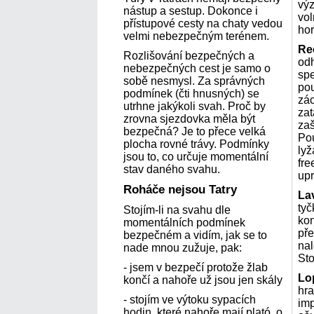
výz
nástup a sestup. Dokonce i
vol
přístupové cesty na chaty vedou
hor
velmi nebezpečným terénem.
Re
Rozlišování bezpečných a
odh
nebezpečných cest je samo o
spe
sobě nesmysl. Za správných
pou
podmínek (čti hnusných) se
zác
utrhne jakýkoli svah. Proč by
zat
zrovna sjezdovka měla být
zaš
bezpečná? Je to přece velká
Pou
plocha rovné trávy. Podmínky
lyž
jsou to, co určuje momentální
fre
stav daného svahu.
up
Roháče nejsou Tatry
La
ty
Stojím-li na svahu dle
kon
momentálních podmínek
př
bezpečném a vidím, jak se to
na
nade mnou zužuje, pak:
Sto
- jsem v bezpečí protože žlab
Lo
končí a nahoře už jsou jen skály
hr
- stojím ve výtoku sypacích
imp
hodin, které nahoře mají plató, o