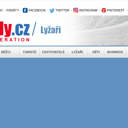
NY
-
FERÁTY
-
FACEBOOK
-
TWITTER
-
INSTAGRAM
-
PINTEREST
BĚŽCI
TURISTÉ
CESTOVATELÉ
LYŽAŘI
DĚTI
BUSINESS