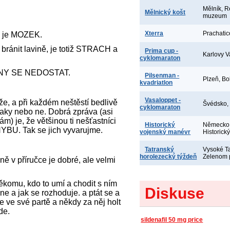
Mělník, R
Mělnický košt
muzeum
Xterra
Prachatic
y je MOZEK.
bránit lavině, je totiž STRACH a
Prima cup -
Karlovy V
cyklomaraton
AVINY SE NEDOSTAT.
Pilsenman -
Plzeň, Bo
kvadriatlon
Vasaloppet -
říže, a při každém neštěstí bedlivě
Švédsko,
cyklomaraton
 taky nebo ne. Dobrá zpráva (asi
ám) je, že většinou ti nešťastníci
Historický
Německo,
BU. Tak se jich vyvarujme.
vojenský manévr
Historick
Tatranský
Vysoké Ta
horolezecký týždeň
Zelenom 
ně v příručce je dobré, ale velmi
ěkomu, kdo to umí a chodit s ním
Diskuse
 ne a jak se rozhoduje. a ptát se a
 ve své partě a někdy za něj holt
de.
sildenafil 50 mg price