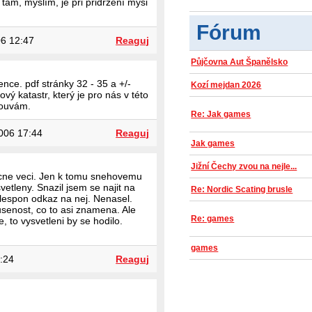
 tam, myslím, je při přidržení myši
Fórum
6 12:47
Reaguj
Půjčovna Aut Španělsko
ence. pdf stránky 32 - 35 a +/-
Kozí mejdan 2026
ý katastr, který je pro nás v této
louvám.
Re: Jak games
006 17:44
Reaguj
Jak games
Jižní Čechy zvou na nejle...
tecne veci. Jen k tomu snehovemu
svetleny. Snazil jsem se najit na
Re: Nordic Scating brusle
lespon odkaz na nej. Nenasel.
senost, co to asi znamena. Ale
Re: games
, to vysvetleni by se hodilo.
games
:24
Reaguj