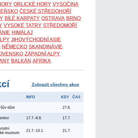
 HORY
ORLICKÉ HORY
VYSOČINA
ZEŇSKO
ČESKÉ STŘEDOHOŘÍ
KY
BÍLÉ KARPATY
OSTRAVA
BRNO
Y
VYSOKÉ TATRY
STŘEDOMOŘÍ
ÁNIE
HIMÁLAJ
ALPY
JIHOVÝCHODNÍ ASIE
O
NĚMECKO
SKANDINÁVIE
OVENSKO
ZÁPADNÍ ALPY
ANY
BALKÁN
AFRIKA
kcí
Zobrazit všechny akce
INFO
KDY
ČAS
yršův dům
27.6.
umlov
17.7.-8.8.
17.7.
árodní
21.7.-10.1.
21.7.
ské muzeum