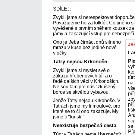
SDÍLEJ:
Zvykli jsme si nerespektovat doporuče
Považujeme ho za folklór. Co jiného si
vyvěšené s prvním sněhem kousek za 
jámy a zakazující vstup pro nebezpečí
Ono je třeba čtrnáct dnů silného
JA
mrazu v kuse bez jediné nové
La
vločky.
Pi
Tatry nejsou Krkonoše
vyh
Zvykli jsme si myslet své o
kte
zákazu hřebenových túr a o
túr
řadě dalších věcí v Krkonoších.
na 
Nejsou tam pro nás "zkušený
vše
borce se skvělou výbavou."
pří
zby
Jenže Tatry nejsou Krkonoše. V
pří
Tatrách jsme my ti moulové, pro
liš
které se to či ono zakazuje. My
An
jsme ti "turisti."
sig
Neexistuje bezpečná cesta
se
Píp
Túry v Tatrách nemají bezpečný