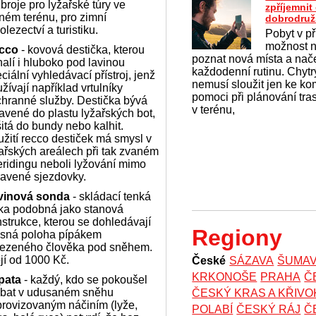
broje pro lyžařské túry ve
zpříjemni
ném terénu, pro zimní
dobrodruž
olezectví a turistiku.
Pobyt v př
možnost na
cco
- kovová destička, kterou
poznat nová místa a nač
alí i hluboko pod lavinou
každodenní rutinu. Chytrý
ciální vyhledávací přístroj, jenž
nemusí sloužit jen ke k
žívají například vrtulníky
pomoci při plánování tras
hranné služby. Destička bývá
v terénu,
avené do plastu lyžařských bot,
itá do bundy nebo kalhit.
žití recco destiček má smysl v
ařských areálech při tak zvaném
eridingu neboli lyžování mimo
ravené sjezdovky.
vinová sonda
- skládací tenká
čka podobná jako stanová
strukce, kterou se dohledávají
Regiony
esná poloha pípákem
lezeného člověka pod sněhem.
jí od 1000 Kč.
České
SÁZAVA
ŠUMA
KRKONOŠE
PRAHA
Č
pata
- každý, kdo se pokoušel
abat v udusaném sněhu
ČESKÝ KRAS A KŘIV
rovizovaným náčiním (lyže,
POLABÍ
ČESKÝ RÁJ
Č