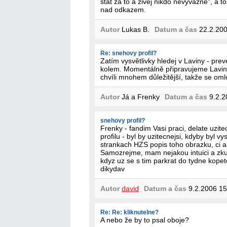
stát za to a živej nikdo nevyvázne", a to
nad odkazem.
Autor
Lukas B.
Datum a čas
22.2.200
Re: snehovy profil?
Zatím vysvětlivky hledej v Laviny - prev
kolem. Momentálně připravujeme Lavinov
chvíli mnohem důležitější, takže se om
Autor
Já a Frenky
Datum a čas
9.2.2
snehovy profil?
Frenky - fandim Vasi praci, delate uzi
profilu - byl by uzitecnejsi, kdyby byl vy
strankach HZS popis toho obrazku, ci a
Samozrejme, mam nejakou intuici a zku
kdyz uz se s tim parkrat do tydne kopete
dikydav
Autor
david
Datum a čas
9.2.2006 15
Re: Re: kliknutelne?
A nebo že by to psal oboje?