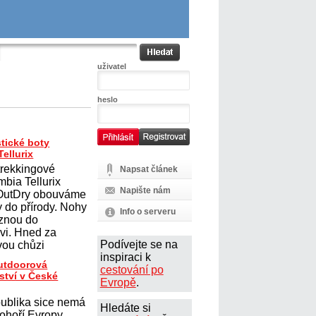
uživatel
heslo
tické boty
ellurix
trekkingové
Napsat článek
mbia Tellurix
Napište nám
 OutDry obouváme
y do přírody. Nohy
Info o serveru
uznou do
vi. Hned za
Podívejte se na
ou chůzi
inspiraci k
outdoorová
cestování po
ství v České
Evropě
.
ublika sice nemá
Hledáte si
ohoří Evropy,