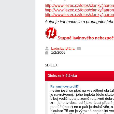
http://www.lezec.cz/fotos/clanky/jaaro
http://www.lezec.cz/fotos/clanky/jaaro
http://www.lezec.cz/fotos/clanky/jaaro
Autor je telemarkista a propagátor leh
Stupně lavinového nebezpeč
Ladislav Bláha
1/2/2006
SDÍLEJ:
Diskuze k článku
Re: snehovy profil?
nevim jestli se ptáš na vysvětlení obráz
je navrstvenej,- jeho teplotu (dole skut
blbej vodič tepla a země relativně dobrej)
zrn- jeho tvrdost, od f jako faust přes 4 
po nůž (mesr).no a pak je druhá věc, a t
hloubce 75 cm je výrazně nestabilní vrs