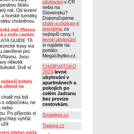
ubytování
v ČR
 pestrou škálu
nebo na
elý rok. Od lezení
Slovensku?
a horské turistiky
Doporučujeme
istiku chráněnou
chaty a chalupy k
pronájmu
za
uboká nad Vltavou
ná z vody i autem
nejlepší ceny. I
levné ubytování
ATA GUIDE Tři
si najdete na
lezecké trasy via
portálu
ou otevřené pro
MegaUbytko.cz.
 Vltavou. Jsou
avy několik
CHORVATSKO
Hluboké. Dvě si
2024
levné
ubytování v
 nejlepší brikety
apartmánech a
ro víkend na
pokojích po
celém Jadranu
 chatě má být
bez provize
 o odpočinku, ne
cestovkám.
a nebo
u. Po příjezdu si
Snowtrex.cz
jrychleji vyhřát
 užít
Treking.cz
hytrý telefon může