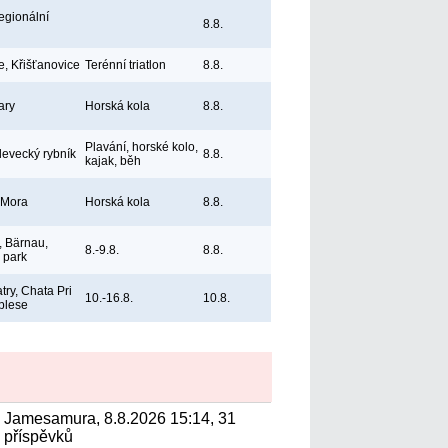
egionální
8.8.
e, Křišťanovice
Terénní triatlon
8.8.
ary
Horská kola
8.8.
Plavání, horské kolo,
levecký rybník
8.8.
kajak, běh
 Mora
Horská kola
8.8.
 Bärnau,
8.-9.8.
8.8.
ý park
try, Chata Pri
10.-16.8.
10.8.
plese
Jamesamura, 8.8.2026 15:14, 31
příspěvků