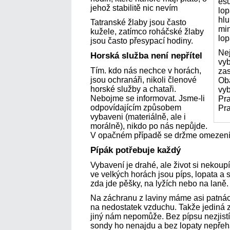
ešu
jehož stabilitě nic nevím
lop
hl
Tatranské žlaby jsou často
min
kužele, zatímco roháčské žlaby
lop
jsou často přesypací hodiny.
Nej
Horská služba není nepřítel
vy
Tím. kdo nás nechce v horách,
zas
jsou ochranáři, nikoli členové
Oba
horské služby a chataři.
vy
Nebojme se informovat. Jsme-li
Pr
odpovídajícím způsobem
Pra
vybaveni (materiálně, ale i
morálně), nikdo po nás nepůjde.
V opačném případě se držme omezení z
Pípák potřebuje každý
Vybavení je drahé, ale život si nekoupí
ve velkých horách jsou píps, lopata a 
zda jde pěšky, na lyžích nebo na laně.
Na záchranu z laviny máme asi patnáct
na nedostatek vzduchu. Takže jediná 
jiný nám nepomůže. Bez pípsu nezjist
sondy ho nenajdu a bez lopaty nepřehá