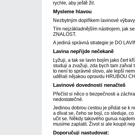
rychle, aby ještě žil.
Mysleme hlavou
Nezbytným doplňkem lavinové výbav
Tím nejzákladnějším nástrojem, jak se 
ZNALOST.
A jediná správná strategie je DO L
Lavina nepřijde nečekaně
Lyžuji, a tak se lavin bojím jako čert k
studuji a zvažuji, zda bych tam zařval
to není to správné slovo, ale lepší nem
udělali nějakou opravdu HRUBOU CHY
Lavinové dovednosti nenačteš
Přečíst si něco o bezpečnosti a záchra
nedostatečné.
Jedinou dobrou cestou je přidat se k n
a dívat se, čeho se bojí, co sleduje, co
učit se. Někdy takového gurua najdeme
musíme zaplatit. Život si ale koupit nej
Doporučuji nastudovat: