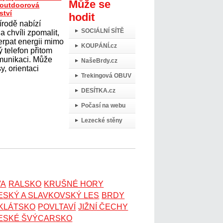
Může se
t outdoorová
ství
hodit
írodě nabízí
SOCIÁLNÍ SÍTĚ
 chvíli zpomalit,
erpat energii mimo
KOUPÁNÍ.cz
 telefon přitom
omunikaci. Může
NašeBrdy.cz
y, orientaci
Trekingová OBUV
DESÍTKA.cz
Počasí na webu
Lezecké stěny
VA
RALSKO
KRUŠNÉ HORY
ESKÝ A SLAVKOVSKÝ LES
BRDY
OKLÁTSKO
POVLTAVÍ
JIŽNÍ ČECHY
ESKÉ ŠVÝCARSKO