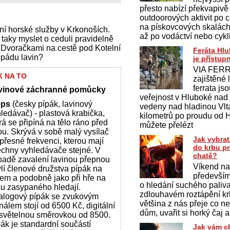
přesto nabízí překvapivě
outdoorových aktivit po c
na pískovcových skalách 
ní horské služby v Krkonoších.
až po vodáctví nebo cykl
 taky myslet o ceduli pravidelně
Dvoračkami na cestě pod Kotelní
Feráta Hl
 pádu lavin?
je přístup
VIA FERR
K NA TO
zajištěné 
ferrata js
vinové záchranné pomůcky
veřejnost v Hluboké nad
eps
(česky pípák, lavinový
vedeny nad hladinou Vlt
ledávač) - plastová krabička,
kilometrů po proudu od 
rá se připíná na tělo ráno před
můžete přelézt
ou. Skrývá v sobě malý vysílač
Jak vybrat
přesné frekvenci, kterou mají
do krbu p
chny vyhledávače stejné. V
chatě?
padě zavalení lavinou přepnou
Víkend na
lí členové družstva pípák na
především
jem a podobně jako při hře na
o hledání suchého paliv
ku zasypaného hledají.
zdlouhavém roztápění krb
alogový pípák se zvukovým
většina z nás přeje co ne
nálem stojí od 6500 Kč, digitální
dům, uvařit si horký čaj a
 světelnou směrovkou od 8500.
ák je standardní součástí
Jak vám c