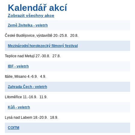
Kalendář akcí
Zobrazit všechny akce
Země živitelka - veletrh
České Budějovice, výstaviště
20.-25.8.
20.8.
Mezinárodní horolezecký filmový festival
Teplice nad Metují
27.-30.8.
27.8.
IBF - veletrh
Itálie, Misano
4.-6.9.
4.9.
Zahrada Čech - veletrh
Litoměřice
11.-16.9.
11.9.
Kůň - veletrh
Lysá nad Labem
18.-20.9.
18.9.
COITM