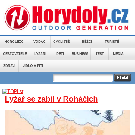
HOROLEZCI
VODÁCI
CYKLISTÉ
BĚŽCI
TURISTÉ
CESTOVATELÉ
LYŽAŘI
DĚTI
BUSINESS
TEST
MÉDIA
ZDRAVÍ
JÍDLO A PITÍ
Lyžař se zabil v Roháčích