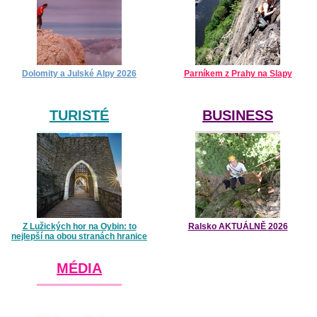
Dolomity a Julské Alpy 2026
Parníkem z Prahy na Slapy
TURISTÉ
BUSINESS
Z Lužických hor na Oybin: to
Ralsko AKTUÁLNĚ 2026
nejlepší na obou stranách hranice
MÉDIA