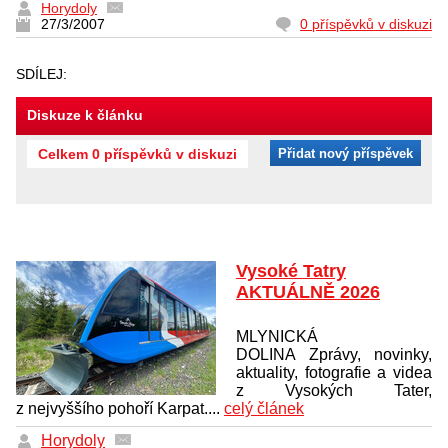
Horydoly
27/3/2007
0 příspěvků v diskuzi
SDÍLEJ:
Diskuze k článku
Celkem 0 příspěvků v diskuzi
Přidat nový příspěvek
Vysoké Tatry
AKTUÁLNĚ 2026
MLYNICKÁ
DOLINA Zprávy, novinky,
aktuality, fotografie a videa
z Vysokých Tater,
z nejvyššího pohoří Karpat....
celý článek
Horydoly