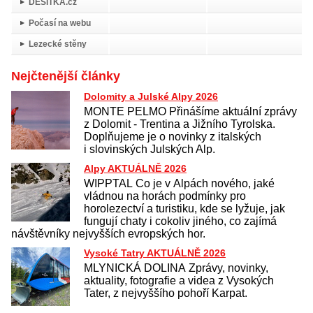
DESÍTKA.cz
Počasí na webu
Lezecké stěny
Nejčtenější články
Dolomity a Julské Alpy 2026
MONTE PELMO Přinášíme aktuální zprávy
z Dolomit - Trentina a Jižního Tyrolska.
Doplňujeme je o novinky z italských
i slovinských Julských Alp.
Alpy AKTUÁLNĚ 2026
WIPPTAL Co je v Alpách nového, jaké
vládnou na horách podmínky pro
horolezectví a turistiku, kde se lyžuje, jak
fungují chaty i cokoliv jiného, co zajímá
návštěvníky nejvyšších evropských hor.
Vysoké Tatry AKTUÁLNĚ 2026
MLYNICKÁ DOLINA Zprávy, novinky,
aktuality, fotografie a videa z Vysokých
Tater, z nejvyššího pohoří Karpat.