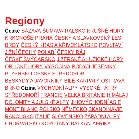
Regiony
České
SÁZAVA
ŠUMAVA
RALSKO
KRUŠNÉ HORY
KRKONOŠE
PRAHA
ČESKÝ A SLAVKOVSKÝ LES
BRDY
ČESKÝ KRAS A KŘIVOKLÁTSKO
POVLTAVÍ
JIŽNÍ ČECHY
POLABÍ
ČESKÝ RÁJ
ČESKÉ ŠVÝCARSKO
JIZERSKÉ A LUŽICKÉ HORY
ORLICKÉ HORY
VYSOČINA
PODYJÍ
JESENÍKY
PLZEŇSKO
ČESKÉ STŘEDOHOŘÍ
BESKYDY A JAVORNÍKY
BÍLÉ KARPATY
OSTRAVA
BRNO
Cizina
VÝCHODNÍ ALPY
VYSOKÉ TATRY
STŘEDOMOŘÍ
FRANCIE
VELKÁ BRITÁNIE
HIMÁLAJ
DOLOMITY A JULSKÉ ALPY
JIHOVÝCHODNÍ ASIE
MONT BLANC
POLSKO
NĚMECKO
SKANDINÁVIE
RAKOUSKO
ITÁLIE
SLOVENSKO
ZÁPADNÍ ALPY
CHORVATSKO
KORUTANY
BALKÁN
AFRIKA