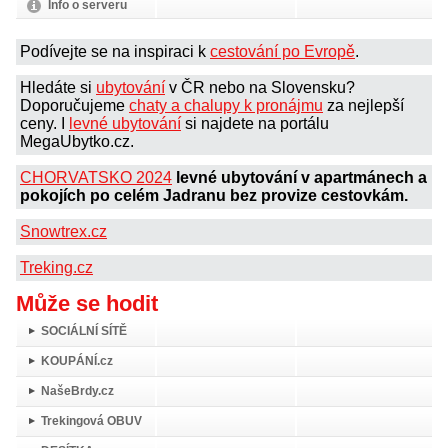
Info o serveru
Podívejte se na inspiraci k
cestování po Evropě
.
Hledáte si
ubytování
v ČR nebo na Slovensku?
Doporučujeme
chaty a chalupy k pronájmu
za nejlepší
ceny. I
levné ubytování
si najdete na portálu
MegaUbytko.cz.
CHORVATSKO 2024
levné ubytování v apartmánech a
pokojích po celém Jadranu bez provize cestovkám.
Snowtrex.cz
Treking.cz
Může se hodit
SOCIÁLNÍ SÍTĚ
KOUPÁNÍ.cz
NašeBrdy.cz
Trekingová OBUV