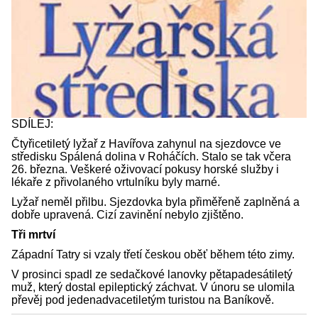
SDÍLEJ:
Čtyřicetiletý lyžař z Havířova zahynul na sjezdovce ve
středisku Spálená dolina v Roháčích. Stalo se tak včera
26. března. Veškeré oživovací pokusy horské služby i
lékaře z přivolaného vrtulníku byly marné.
Lyžař neměl přilbu. Sjezdovka byla přiměřeně zaplněná a
dobře upravená. Cizí zavinění nebylo zjištěno.
Tři mrtví
Západní Tatry si vzaly třetí českou oběť během této zimy.
V prosinci spadl ze sedačkové lanovky pětapadesátiletý
muž, který dostal epileptický záchvat. V únoru se ulomila
převěj pod jedenadvacetiletým turistou na Baníkově.