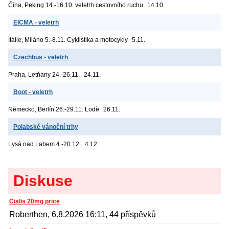
Čína, Peking
14.-16.10. veletrh cestovního ruchu
14.10.
EICMA - veletrh
Itálie, Miláno
5.-8.11. Cyklistika a motocykly
5.11.
Czechbus - veletrh
Praha, Letňany
24.-26.11.
24.11.
Boot - veletrh
Německo, Berlín
26.-29.11. Lodě
26.11.
Polabské vánoční trhy
Lysá nad Labem
4.-20.12.
4.12.
Diskuse
Cialis 20mg price
Roberthen, 6.8.2026 16:11, 44 příspěvků