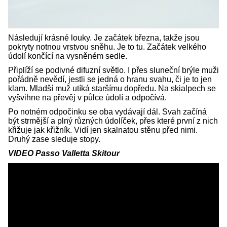
Následují krásné louky. Je začátek března, takže jsou
pokryty notnou vrstvou sněhu. Je to tu. Začátek velkého
údolí končící na vysněném sedle.
Připlíží se podivné difuzní světlo. I přes sluneční brýle muži
pořádně nevědí, jestli se jedná o hranu svahu, či je to jen
klam. Mladší muž utíká staršímu dopředu. Na skialpech se
vyšvihne na převěj v půlce údolí a odpočívá.
Po notném odpočinku se oba vydávají dál. Svah začíná
být strmější a plný různých údolíček, přes které první z nich
křižuje jak křižník. Vidí jen skalnatou stěnu před nimi.
Druhý zase sleduje stopy.
VIDEO Passo Valletta Skitour