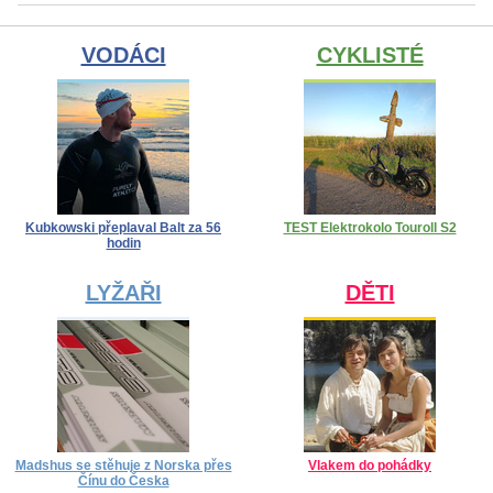
VODÁCI
CYKLISTÉ
Kubkowski přeplaval Balt za 56
TEST Elektrokolo Touroll S2
hodin
LYŽAŘI
DĚTI
Madshus se stěhuje z Norska přes
Vlakem do pohádky
Čínu do Česka