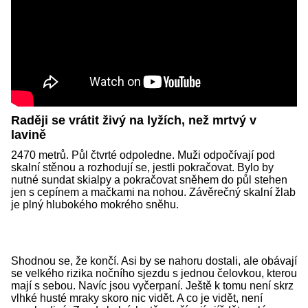
Raději se vrátit živý na lyžích, než mrtvý v
lavině
2470 metrů. Půl čtvrté odpoledne. Muži odpočívají pod
skalní stěnou a rozhodují se, jestli pokračovat. Bylo by
nutné sundat skialpy a pokračovat sněhem do půl stehen
jen s cepínem a mačkami na nohou. Závěrečný skalní žlab
je plný hlubokého mokrého sněhu.
Shodnou se, že končí. Asi by se nahoru dostali, ale obávají
se velkého rizika nočního sjezdu s jednou čelovkou, kterou
mají s sebou. Navíc jsou vyčerpaní. Ještě k tomu není skrz
vlhké husté mraky skoro nic vidět. A co je vidět, není