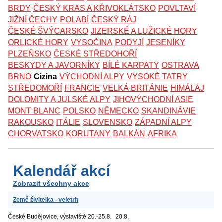
BRDY
ČESKÝ KRAS A KŘIVOKLÁTSKO
POVLTAVÍ
JIŽNÍ ČECHY
POLABÍ
ČESKÝ RÁJ
ČESKÉ ŠVÝCARSKO
JIZERSKÉ A LUŽICKÉ HORY
ORLICKÉ HORY
VYSOČINA
PODYJÍ
JESENÍKY
PLZEŇSKO
ČESKÉ STŘEDOHOŘÍ
BESKYDY A JAVORNÍKY
BÍLÉ KARPATY
OSTRAVA
BRNO
Cizina
VÝCHODNÍ ALPY
VYSOKÉ TATRY
STŘEDOMOŘÍ
FRANCIE
VELKÁ BRITÁNIE
HIMÁLAJ
DOLOMITY A JULSKÉ ALPY
JIHOVÝCHODNÍ ASIE
MONT BLANC
POLSKO
NĚMECKO
SKANDINÁVIE
RAKOUSKO
ITÁLIE
SLOVENSKO
ZÁPADNÍ ALPY
CHORVATSKO
KORUTANY
BALKÁN
AFRIKA
Kalendář akcí
Zobrazit všechny akce
Země živitelka - veletrh
České Budějovice, výstaviště
20.-25.8.
20.8.