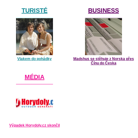
TURISTÉ
BUSINESS
Vlakem do pohádky
Madshus se stěhuje z Norska přes
Čínu do Česka
MÉDIA
Výpadek Horydoly.cz skončil