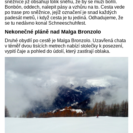
sněžnice již obsahují tolik sněhu, že by se muži bořili.
Bonbón, oddech, nalepit pásy a vzhůru na to. Cesta vede
po trase pro sněžnice, jejíž označení je snad každých
padesát metrů, i když cesta je tu jediná. Odhadujeme, že
se tu nedávno konal Schneeschuhfest.
Nekonečné pláně nad Malga Bronzolo
Druhé obydlí po cestě je Malga Bronzolo. Uzavřená chata
v téměř dvou tisících metrech nabízí stolečky k posezení,
vypití čaje a pohled do údolí, který zastírají oblaka.