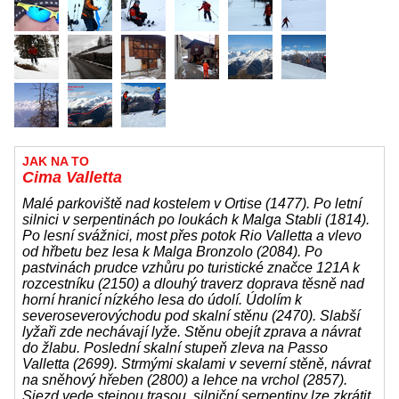
JAK NA TO
Cima Valletta
Malé parkoviště nad kostelem v Ortise (1477). Po letní
silnici v serpentinách po loukách k Malga Stabli (1814).
Po lesní svážnici, most přes potok Rio Valletta a vlevo
od hřbetu bez lesa k Malga Bronzolo (2084). Po
pastvinách prudce vzhůru po turistické značce 121A k
rozcestníku (2150) a dlouhý traverz doprava těsně nad
horní hranicí nízkého lesa do údolí. Údolím k
severoseverovýchodu pod skalní stěnu (2470). Slabší
lyžaři zde nechávají lyže. Stěnu obejít zprava a návrat
do žlabu. Poslední skalní stupeň zleva na Passo
Valletta (2699). Strmými skalami v severní stěně, návrat
na sněhový hřeben (2800) a lehce na vrchol (2857).
Sjezd vede stejnou trasou, silniční serpentiny lze zkrátit