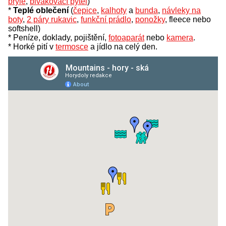
brýle
,
bivakovací pytel
)
*
Teplé oblečení
(
čepice
,
kalhoty
a
bunda
,
návleky na
boty
,
2 páry rukavic
,
funkční prádlo
,
ponožky
, fleece nebo
softshell)
* Peníze, doklady, pojištění,
fotoaparát
nebo
kamera
.
* Horké pití v
termosce
a jídlo na celý den.