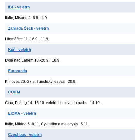
IBF - veletrh
Itálie, Misano
4.-6.9.
4.9.
Zahrada Čech - veletrh
Litoměřice
11.-16.9.
11.9.
Kůň - veletrh
Lysá nad Labem
18.-20.9.
18.9.
Eurorando
Klínovec
20.-27.9. Turistický festival
20.9.
COITM
Čína, Peking
14.-16.10. veletrh cestovního ruchu
14.10.
EICMA - veletrh
Itálie, Miláno
5.-8.11. Cyklistika a motocykly
5.11.
Czechbus - veletrh