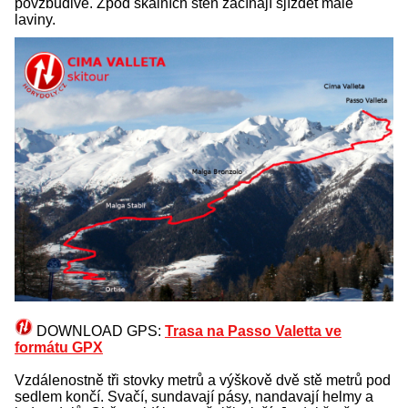
povzbudivé. Zpod skalních stěn začínají sjíždět malé
laviny.
DOWNLOAD GPS:
Trasa na Passo Valetta ve
formátu GPX
Vzdálenostně tři stovky metrů a výškově dvě stě metrů pod
sedlem končí. Svačí, sundavají pásy, nandavají helmy a