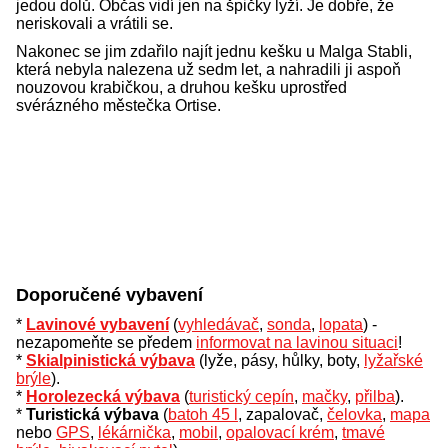
jedou dolů. Občas vidí jen na špičky lyží. Je dobře, že
neriskovali a vrátili se.
Nakonec se jim zdařilo najít jednu kešku u Malga Stabli,
která nebyla nalezena už sedm let, a nahradili ji aspoň
nouzovou krabičkou, a druhou kešku uprostřed
svérázného městečka Ortise.
Doporučené vybavení
*
Lavinové vybavení
(
vyhledávač
,
sonda
,
lopata
) -
nezapomeňte se předem
informovat na lavinou situaci
!
*
Skialpinistická výbava
(lyže, pásy, hůlky, boty,
lyžařské
brýle
).
*
Horolezecká výbava
(
turistický cepín
,
mačky
,
přilba
).
*
Turistická výbava
(
batoh 45 l
, zapalovač,
čelovka
,
mapa
nebo
GPS
,
lékárnička
,
mobil
,
opalovací krém
,
tmavé