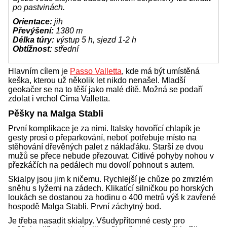
po pastvinách.
Orientace:
jih
Převýšení:
1380 m
Délka túry:
výstup 5 h, sjezd 1-2 h
Obtížnost:
střední
Hlavním cílem je
Passo Valletta
, kde má být umístěná
keška, kterou už několik let nikdo nenašel. Mladší
geokačer se na to těší jako malé dítě. Možná se podaří
zdolat i vrchol Cima Valletta.
Pěšky na Malga Stabli
První komplikace je za nimi. Italsky hovořící chlapík je
gesty prosí o přeparkování, neboť potřebuje místo na
stěhování dřevěných palet z náklaďáku. Starší ze dvou
mužů se přece nebude přezouvat. Citlivé pohyby nohou v
přezkáčích na pedálech mu dovolí pohnout s autem.
Skialpy jsou jim k ničemu. Rychlejší je chůze po zmrzlém
sněhu s lyžemi na zádech. Klikatící silničkou po horských
loukách se dostanou za hodinu o 400 metrů výš k zavřené
hospodě Malga Stabli. První záchytný bod.
Je třeba nasadit skialpy. Všudypřítomné cesty pro