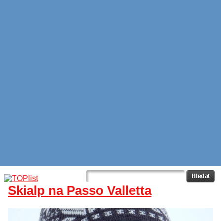
Skialp na Passo Valletta