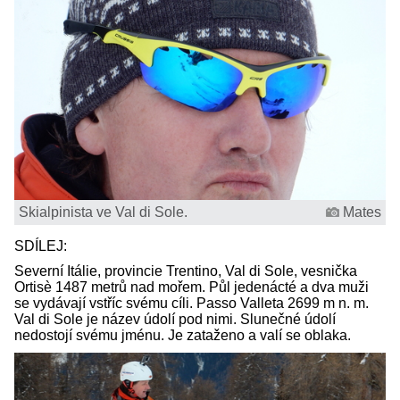
Skialpinista ve Val di Sole.
Mates
SDÍLEJ:
Severní Itálie, provincie Trentino, Val di Sole, vesnička
Ortisè 1487 metrů nad mořem. Půl jedenácté a dva muži
se vydávají vstříc svému cíli. Passo Valleta 2699 m n. m.
Val di Sole je název údolí pod nimi. Slunečné údolí
nedostojí svému jménu. Je zataženo a valí se oblaka.