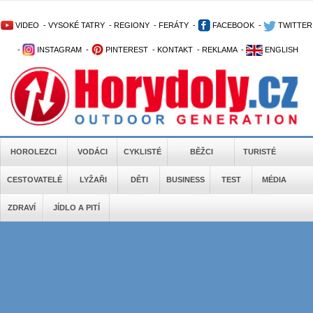
VIDEO
-
VYSOKÉ TATRY
-
REGIONY
-
FERÁTY
-
FACEBOOK
-
TWITTER
-
INSTAGRAM
-
PINTEREST
-
KONTAKT
-
REKLAMA
-
ENGLISH
HOROLEZCI
VODÁCI
CYKLISTÉ
BĚŽCI
TURISTÉ
CESTOVATELÉ
LYŽAŘI
DĚTI
BUSINESS
TEST
MÉDIA
ZDRAVÍ
JÍDLO A PITÍ