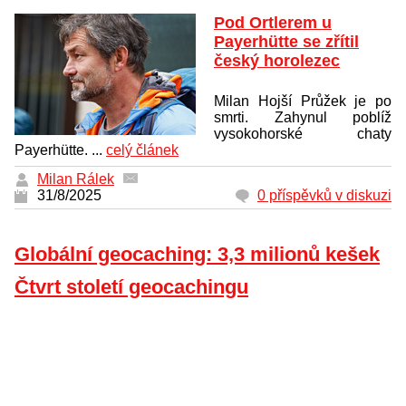
Pod Ortlerem u
Payerhütte se zřítil
český horolezec
Milan Hojší Průžek je po
smrti. Zahynul poblíž
vysokohorské chaty
Payerhütte. ...
celý článek
Milan Rálek
31/8/2025
0 příspěvků v diskuzi
Globální geocaching: 3,3 milionů kešek
Čtvrt století geocachingu