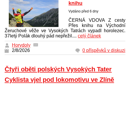
knihu
Vydáno před 6 dny
ČERNÁ VDOVA Z cesty
Přes knihu na Východní
Žeruchové věže ve Vysokých Tatrách vypadl horolezec.
37letý Polák dlouhý pád nepřežil....
celý článek
Horydoly
2/8/2026
0 příspěvků v diskuzi
Čtyři oběti polských Vysokých Tater
Cyklista vjel pod lokomotivu ve Zlíně