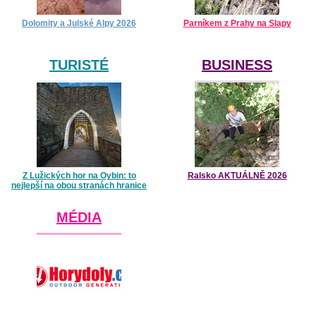
Dolomity a Julské Alpy 2026
Parníkem z Prahy na Slapy
TURISTÉ
BUSINESS
Z Lužických hor na Oybin: to
Ralsko AKTUÁLNĚ 2026
nejlepší na obou stranách hranice
MÉDIA