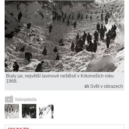
Bialy jar, největší lavinové neštěstí v Krkonoších roku
1968.
Svět v obrazech
fotogalerie