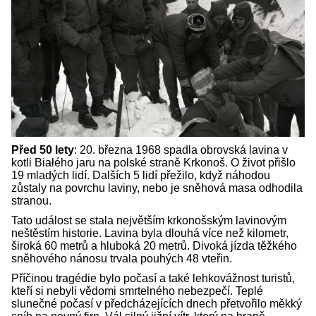
Před 50 lety
: 20. března 1968 spadla obrovská lavina v
kotli Białého jaru na polské straně Krkonoš. O život přišlo
19 mladých lidí. Dalších 5 lidí přežilo, když náhodou
zůstaly na povrchu laviny, nebo je sněhová masa odhodila
stranou.
Tato událost se stala největším krkonošským lavinovým
neštěstím historie. Lavina byla dlouhá více než kilometr,
široká 60 metrů a hluboká 20 metrů. Divoká jízda těžkého
sněhového nánosu trvala pouhých 48 vteřin.
Příčinou tragédie bylo počasí a také lehkovážnost turistů,
kteří si nebyli vědomi smrtelného nebezpečí. Teplé
slunečné počasí v předcházejících dnech přetvořilo měkký