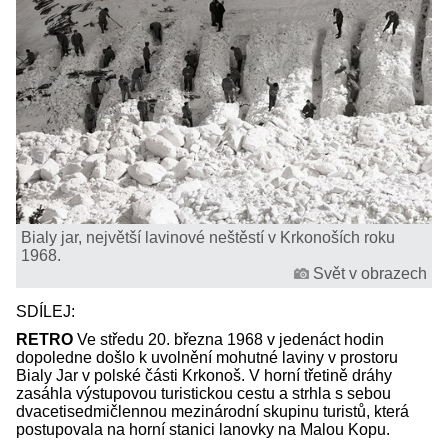
Bialy jar, největší lavinové neštěstí v Krkonoších roku
1968.
Svět v obrazech
SDÍLEJ:
RETRO
Ve středu 20. března 1968 v jedenáct hodin
dopoledne došlo k uvolnění mohutné laviny v prostoru
Bialy Jar v polské části Krkonoš. V horní třetině dráhy
zasáhla výstupovou turistickou cestu a strhla s sebou
dvacetisedmičlennou mezinárodní skupinu turistů, která
postupovala na horní stanici lanovky na Malou Kopu.