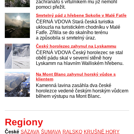
záchranářů s vrtulníkem mu již nemohl
pomoci přežít.
Smrtelný pád z hřebene Sokolie v Malé Fatře
ČERNÁ VDOVA Stará česká turistka
uklouzla na turistickém chodníku v Malé
Fatře. Zřítila se do skalního terénu
a způsobila si smrtelný úraz.
Český horolezec zahynul na Lyskammu
ČERNÁ VDOVA Český horolezec se stal
obětí pádu skal v severní stěně hory
Lyskamm na hlavním Walliském hřebenu.
Na Mont Blanc zahynul horský vůdce s
klientem
Kamenná lavina zasáhla dva české
horolezce vedené českým horským vůdcem
během výstupu na Mont Blanc.
Regiony
České
SÁZAVA
ŠUMAVA
RALSKO
KRUŠNÉ HORY