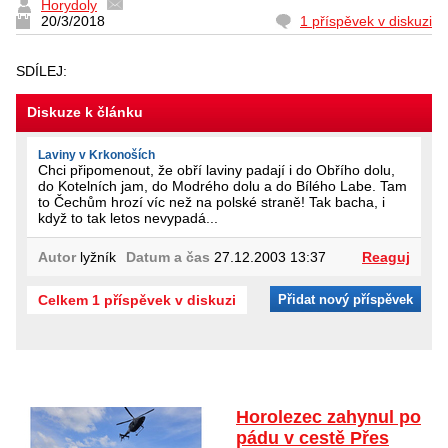
Horydoly
20/3/2018
1 příspěvek v diskuzi
SDÍLEJ:
Diskuze k článku
Laviny v Krkonoších
Chci připomenout, že obří laviny padají i do Obřího dolu,
do Kotelních jam, do Modrého dolu a do Bílého Labe. Tam
to Čechům hrozí víc než na polské straně! Tak bacha, i
když to tak letos nevypadá...
Autor
lyžník
Datum a čas
27.12.2003 13:37
Reaguj
Celkem 1 příspěvek v diskuzi
Přidat nový příspěvek
Horolezec zahynul po
pádu v cestě Přes