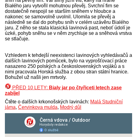
sníh na pevný firn. Vál silný jižní vítr, který na hraně
Białého jaru vytvořil mohutnou převěj. Svrchní firn se
dostatečně nespojil se starším sněhem v hloubce a
nakonec se samovolně uvolnil. Ulomila se převěj a
následně se dal do pohybu sníh v celém uzávěru Bialého
jaru. Z něho se stala klasická lavinová past, neboť údolí je
úzké, pohyb sněhu se v něm zrychluje se a sněhová vrstva
se stlačuje.
Vzhledem k tehdejší neexistenci lavinových vyhledávačů a
dalších lavinových pomůcek, bylo na vyprošťovací práce
nasazeno 250 polských a československých vojáků a s
nimi pracovala Horská služba z obou stran státní hranice.
Bohužel už našli jen mrtvoly.
PŘED 10 LETY:
Bialy jar po čtyřiceti letech zase
zabíjel
Čtěte o dalších krkonošských lavinách:
Malá Studniční
jáma
,
Červinkova mulda
,
Modrý důl