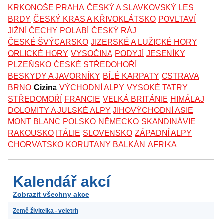
KRKONOŠE
PRAHA
ČESKÝ A SLAVKOVSKÝ LES
BRDY
ČESKÝ KRAS A KŘIVOKLÁTSKO
POVLTAVÍ
JIŽNÍ ČECHY
POLABÍ
ČESKÝ RÁJ
ČESKÉ ŠVÝCARSKO
JIZERSKÉ A LUŽICKÉ HORY
ORLICKÉ HORY
VYSOČINA
PODYJÍ
JESENÍKY
PLZEŇSKO
ČESKÉ STŘEDOHOŘÍ
BESKYDY A JAVORNÍKY
BÍLÉ KARPATY
OSTRAVA
BRNO
Cizina
VÝCHODNÍ ALPY
VYSOKÉ TATRY
STŘEDOMOŘÍ
FRANCIE
VELKÁ BRITÁNIE
HIMÁLAJ
DOLOMITY A JULSKÉ ALPY
JIHOVÝCHODNÍ ASIE
MONT BLANC
POLSKO
NĚMECKO
SKANDINÁVIE
RAKOUSKO
ITÁLIE
SLOVENSKO
ZÁPADNÍ ALPY
CHORVATSKO
KORUTANY
BALKÁN
AFRIKA
Kalendář akcí
Zobrazit všechny akce
Země živitelka - veletrh