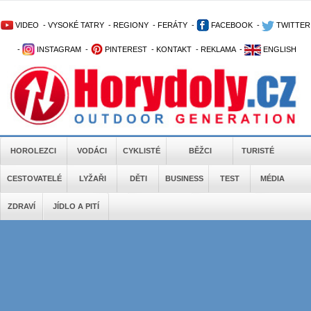
VIDEO
-
VYSOKÉ TATRY
-
REGIONY
-
FERÁTY
-
FACEBOOK
-
TWITTER
-
INSTAGRAM
-
PINTEREST
-
KONTAKT
-
REKLAMA
-
ENGLISH
HOROLEZCI
VODÁCI
CYKLISTÉ
BĚŽCI
TURISTÉ
CESTOVATELÉ
LYŽAŘI
DĚTI
BUSINESS
TEST
MÉDIA
ZDRAVÍ
JÍDLO A PITÍ