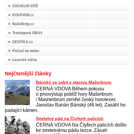
SOCIÁLNÍ SÍTĚ
KOUPÁNÍ.cz
NašeBrdy.cz
Trekingová OBUV
DESÍTKA.cz
Počasí na webu
Lezecké stěny
Nejčtenější články
Bánský se zabil v masivu Mašerbrum
ČERNÁ VDOVA Během pokusu
o prvovýstup poblíž hory Mašerbrum
/ Masherbrum zemřel český horolezec
Jaroslav Banán Bánský (46 let). Zasáhl ho
padající kámen.
Smrtelný pád na Čtyřech palicích
ČERNÁ VDOVA Na Čtyřech palicích došlo
ke smrtelnému pádu lezce. Zásah