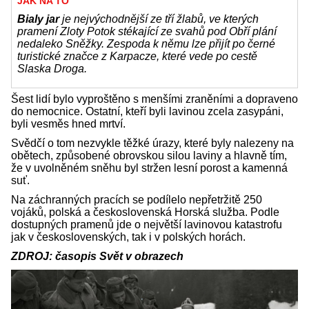
JAK NA TO
Bialy jar
je nejvýchodnější ze tří žlabů, ve kterých
pramení Zloty Potok stékající ze svahů pod Obří plání
nedaleko Sněžky. Zespoda k němu lze přijít po černé
turistické značce z Karpacze, které vede po cestě
Slaska Droga.
Šest lidí bylo vyproštěno s menšími zraněními a dopraveno
do nemocnice. Ostatní, kteří byli lavinou zcela zasypáni,
byli vesměs hned mrtví.
Svědčí o tom nezvykle těžké úrazy, které byly nalezeny na
obětech, způsobené obrovskou silou laviny a hlavně tím,
že v uvolněném sněhu byl stržen lesní porost a kamenná
suť.
Na záchranných pracích se podílelo nepřetržitě 250
vojáků, polská a československá Horská služba. Podle
dostupných pramenů jde o největší lavinovou katastrofu
jak v československých, tak i v polských horách.
ZDROJ: časopis Svět v obrazech