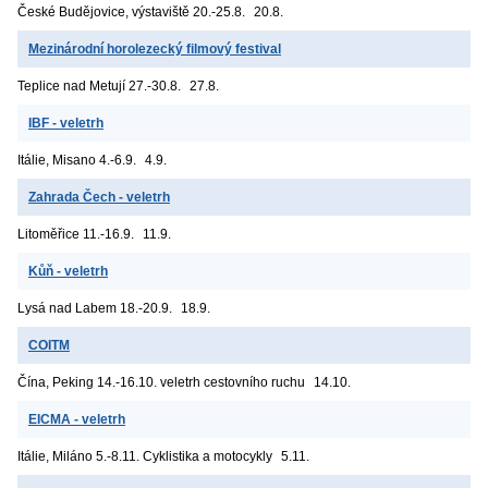
České Budějovice, výstaviště
20.-25.8.
20.8.
Mezinárodní horolezecký filmový festival
Teplice nad Metují
27.-30.8.
27.8.
IBF - veletrh
Itálie, Misano
4.-6.9.
4.9.
Zahrada Čech - veletrh
Litoměřice
11.-16.9.
11.9.
Kůň - veletrh
Lysá nad Labem
18.-20.9.
18.9.
COITM
Čína, Peking
14.-16.10. veletrh cestovního ruchu
14.10.
EICMA - veletrh
Itálie, Miláno
5.-8.11. Cyklistika a motocykly
5.11.